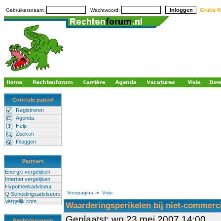
Gratis R
Gebruikersnaam:
Wachtwoord:
Controle paneel
Registreren
Agenda
Help
Zoeken
Inloggen
Partners
Energie vergelijken
Internet vergelijken
Hypotheekadviseur
Voorpagina
»
Visie
Q Scheidingsadviseurs
Vergelijk.com
Waarderingsperikelen bij niet-commerc
Geplaatst: wo 23 mei 2007 14:00
Rechtsbronnen