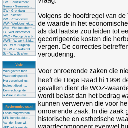
vraag.
FW - Faillissement...
Gemw - Gemeente...
GW - Grondwet
Volgens de hoofdregel van de
KW - Kieswet
PW - Provinciewet
de waarde in het economische 
WW - Werkloosheid...
Wbp - Wet bescherm...
als dat laatste zou leiden tot
IB - Wet inkomstbel...
WAO - Wet op de arb..
gecorrigeerde kosten die herb
WWB - W. werk & bij...
vergen. De correcties betreffe
RV - W. v. Burgerlijk...
Sr - W. v. Strafrecht
veroudering.
Sv - W. v. Strafvor...
Visie
Voor onroerende zaken die ni
Werkgevers toch ...
Waarderingsperik...
heeft de Hoge Raad hi 1996 de
Het verschonings...
Indirect discrim...
gevallen dient de WOZ-waarde 
Een recht op ide...
wordt belast dan het bedrag 
» Visie insturen
kunnen verwerven die voor hem
Rechtennieuws.nl
onroerende zaak. In die zaak 
Loods mag worden...
historische en esthetische wa
KPN bereikt akko...
Van der Steur wi...
waardecomponent evenwel bui
AKD adviseert de...