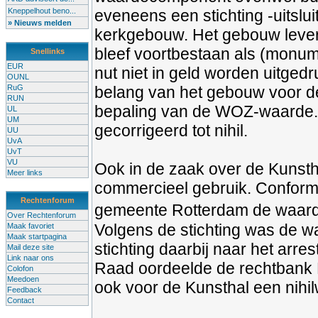
Kneppelhout beno...
eveneens een stichting -uitslu
» Nieuws melden
kerkgebouw. Het gebouw leverd
bleef voortbestaan als (monu
Snellinks
EUR
nut niet in geld worden uitgedr
OUNL
RuG
belang van het gebouw voor de
RUN
bepaling van de WOZ-waarde.
UL
UM
gecorrigeerd tot nihil.
UU
UvA
UvT
VU
Ook in de zaak over de Kunsth
Meer links
commercieel gebruik. Conform
Rechtenforum
gemeente Rotterdam de waarde
Over Rechtenforum
Volgens de stichting was de w
Maak favoriet
Maak startpagina
stichting daarbij naar het arre
Mail deze site
Link naar ons
Raad oordeelde de rechtbank R
Colofon
Meedoen
ook voor de Kunsthal een nihi
Feedback
Contact