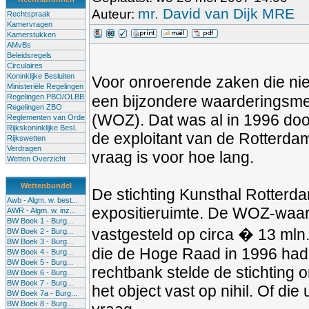
mr. David van Dijk MRE
Auteur:
Rechtspraak
Kamervragen
Kamerstukken
AMvBs
Beleidsregels
Circulaires
Koninklijke Besluiten
Voor onroerende zaken die nie
Ministeriële Regelingen
Regelingen PBO/OLBB
een bijzondere waarderingsme
Regelingen ZBO
(WOZ). Dat was al in 1996 doo
Reglementen van Orde
Rijkskoninklijke Besl.
de exploitant van de Rotterda
Rijkswetten
Verdragen
vraag is voor hoe lang.
Wetten Overzicht
Wettenbundel
De stichting Kunsthal Rotterd
Awb - Algm. w. best...
expositieruimte. De WOZ-waar
AWR - Algm. w. inz...
BW Boek 1 - Burg...
vastgesteld op circa � 13 mln.
BW Boek 2 - Burg...
BW Boek 3 - Burg...
die de Hoge Raad in 1996 had
BW Boek 4 - Burg...
BW Boek 5 - Burg...
rechtbank stelde de stichting 
BW Boek 6 - Burg...
BW Boek 7 - Burg...
het object vast op nihil. Of di
BW Boek 7a - Burg...
BW Boek 8 - Burg...