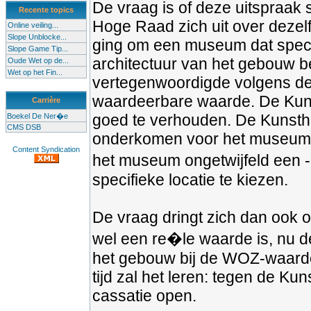
De vraag is of deze uitspraak 
Recente topics
Hoge Raad zich uit over dezel
Online veiling...
Slope Unblocke...
ging om een museum dat spec
Slope Game Tip...
architectuur van het gebouw b
Oude Wet op de...
Wet op het Fin...
vertegenwoordigde volgens de 
waardeerbare waarde. De Kunsth
Carrière
goed te verhouden. De Kunstha
Boekel De Ner�e
CMS DSB
onderkomen voor het museum. D
Content Syndication
het museum ongetwijfeld een - 
specifieke locatie te kiezen.
De vraag dringt zich dan ook
wel een re�le waarde is, nu d
het gebouw bij de WOZ-waarder
tijd zal het leren: tegen de Ku
cassatie open.