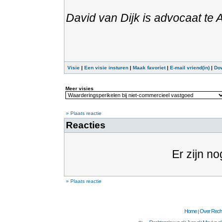
David van Dijk is advocaat te
Visie
|
Een visie insturen
|
Maak favoriet
|
E-mail vriend(in)
|
Do
Meer visies
» Plaats reactie
Reacties
Er zijn no
» Plaats reactie
Home
Over Recht
|