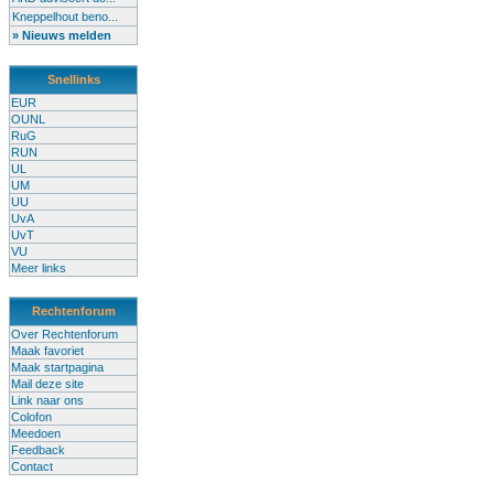
Kneppelhout beno...
» Nieuws melden
Snellinks
EUR
OUNL
RuG
RUN
UL
UM
UU
UvA
UvT
VU
Meer links
Rechtenforum
Over Rechtenforum
Maak favoriet
Maak startpagina
Mail deze site
Link naar ons
Colofon
Meedoen
Feedback
Contact