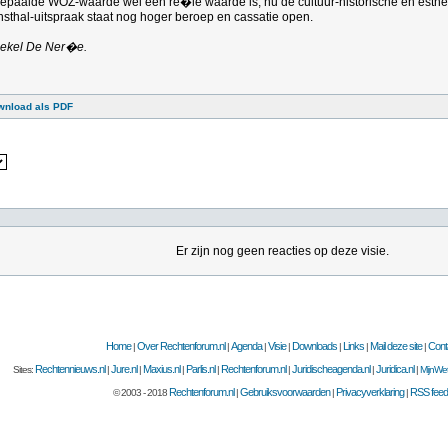
 bepaalde WOZ-waarde wel een re�le waarde is, nu de cultuur-historische en esth
unsthal-uitspraak staat nog hoger beroep en cassatie open.
Boekel De Ner�e.
wnload als PDF
Er zijn nog geen reacties op deze visie.
Home
Over Rechtenforum.nl
Agenda
Visie
Downloads
Links
Mail deze site
Cont
|
|
|
|
|
|
|
Rechtennieuws.nl
Jure.nl
Maxius.nl
Parlis.nl
Rechtenforum.nl
Juridischeagenda.nl
Juridica.nl
Sites:
|
|
|
|
|
|
|
MijnWet
Rechtenforum.nl
Gebruiksvoorwaarden
Privacyverklaring
RSS feed
© 2003 - 2018
|
|
|