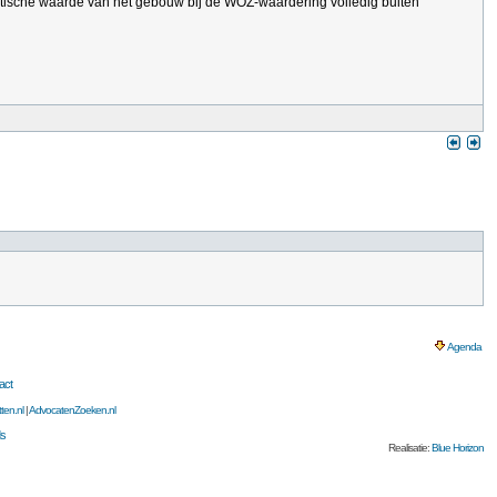
etische waarde van het gebouw bij de WOZ-waardering volledig buiten
Agenda
act
ten.nl
|
AdvocatenZoeken.nl
s
Realisatie:
Blue Horizon