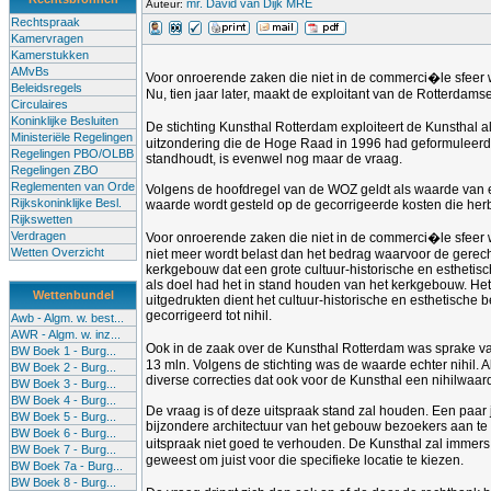
mr. David van Dijk MRE
Auteur:
Rechtspraak
Kamervragen
Kamerstukken
AMvBs
Voor onroerende zaken die niet in de commerci�le sfeer
Beleidsregels
Nu, tien jaar later, maakt de exploitant van de Rotterdam
Circulaires
Koninklijke Besluiten
De stichting Kunsthal Rotterdam exploiteert de Kunsthal
Ministeriële Regelingen
uitzondering die de Hoge Raad in 1996 had geformuleerd oo
Regelingen PBO/OLBB
standhoudt, is evenwel nog maar de vraag.
Regelingen ZBO
Reglementen van Orde
Volgens de hoofdregel van de WOZ geldt als waarde van e
Rijkskoninklijke Besl.
waarde wordt gesteld op de gecorrigeerde kosten die herb
Rijkswetten
Verdragen
Voor onroerende zaken die niet in de commerci�le sfeer
Wetten Overzicht
niet meer wordt belast dan het bedrag waarvoor de gerec
kerkgebouw dat een grote cultuur-historische en estheti
als doel had het in stand houden van het kerkgebouw. He
Wettenbundel
uitgedrukten dient het cultuur-historische en esthetisc
gecorrigeerd tot nihil.
Awb - Algm. w. best...
AWR - Algm. w. inz...
Ook in de zaak over de Kunsthal Rotterdam was sprake 
BW Boek 1 - Burg...
13 mln. Volgens de stichting was de waarde echter nihil.
BW Boek 2 - Burg...
diverse correcties dat ook voor de Kunsthal een nihilwaar
BW Boek 3 - Burg...
BW Boek 4 - Burg...
De vraag is of deze uitspraak stand zal houden. Een paa
BW Boek 5 - Burg...
bijzondere architectuur van het gebouw bezoekers aan te 
BW Boek 6 - Burg...
uitspraak niet goed te verhouden. De Kunsthal zal immers
BW Boek 7 - Burg...
geweest om juist voor die specifieke locatie te kiezen.
BW Boek 7a - Burg...
BW Boek 8 - Burg...