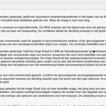
 worden gebezigd, geldt een bijzondere waarderingsmethode in het kader van de
se Kunsthal daar dankbaar gebruik van. Maar de vraag is voor hoe lang.
 als museum en expositieruimte. De WOZ-waarde van het object was door de gemeen
k op haar van toepassing. De rechtbank stelde de stichting onlangs in het gelijk 
en onroerende zaak de waarde in het economische verkeer, of de 'gecorrigeerde v
ouw van een vervangend identiek object zou vergen. De correcties betreffen een f
 worden gebezigd, heeft de Hoge Raad hi 1996 de 'benuttingswaarde' ge�ntroducee
htigde een onroerende zaak zou kunnen verwerven die voor hem hetzelfde nut ople
sche waarde vertegenwoordigde. De Hoge Raad liet die waardecomponent evenwel b
t gebouw leverdede stichting geen ander nut op dan dat het bleef voortbestaan a
he belang van het gebouw voor de samenleving buiten beschouwing te blijven bij
van een niet-commercieel gebruik. Conform de gecorrigeerde vervangingswaarde 
 Als argument verwees de stichting daarbij naar het arrest van tien jaar daarvoor.
de gold.
r jaar geleden liet de Hoge Raad zich uit over dezelfde vraag. Het ging toen om 
trekken. Dat aspect vertegenwoordigde volgens de rechter toen wel degelijk een o
 niet zomaar zijn gekozen als onderkomen voor het museum. De uitstraling ervan za