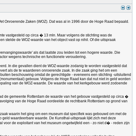
 Wet Onroerende Zaken (WOZ). Dat was al in 1996 door de Hoge Raad bepaald.
te vastgesteld op circa � 13 mln. Maar volgens de stichting was de
en stelde de WOZ-waarde van het object vast op nihil. Of die uitspraak
ervangingswaarde' als dat laatste zou leiden tot een hogere waarde. Die
actor wegens technische en functionele veroudering.
rd. In die gevallen dient de WOZ-waarde zodanig te worden vastgesteld dat
vert als de te waarderen onroerende zaak. In die zaak ging het om een
uiten beschouwing omdat de gerechtigde - eveneens een stichting -uitsluitend
ls (monumentaal) gebouw. Volgens de Hoge Raad kan dat nut niet in geld worden
 de bepaling van de WOZ-waarde. De waarde van het kerkgebouw werd zodoende
had de gemeente Rotterdam de waarde van het gebouw vastgesteld op circa �
 In navolging van de Hoge Raad oordeelde de rechtbank Rotterdam op grond van
een zaak waarin het ging om een museum dat specifiek was gebouwd om met de
p geld waardeerbare waarde. De Kunsthal-uitspraak lijkt zich met deze
l voor de exploitant van het museum ongetwijfeld een - zo niet d� - reden zijn