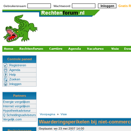
Gratis R
Gebruikersnaam:
Wachtwoord:
Controle paneel
Registreren
Agenda
Help
Zoeken
Inloggen
Partners
Energie vergelijken
Internet vergelijken
Hypotheekadviseur
Voorpagina
»
Visie
Q Scheidingsadviseurs
Vergelijk.com
Waarderingsperikelen bij niet-commerc
Geplaatst: wo 23 mei 2007 14:00
Rechtsbronnen