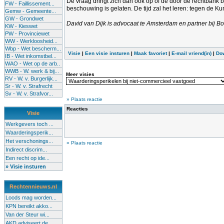
De vraag dringt zich dan ook op of de door de rechtbank
FW - Faillissement...
beschouwing is gelaten. De tijd zal het leren: tegen de K
Gemw - Gemeente...
GW - Grondwet
David van Dijk is advocaat te Amsterdam en partner bij 
KW - Kieswet
PW - Provinciewet
WW - Werkloosheid...
Wbp - Wet bescherm...
Visie
|
Een visie insturen
|
Maak favoriet
|
E-mail vriend(in)
|
Do
IB - Wet inkomstbel...
WAO - Wet op de arb..
WWB - W. werk & bij...
Meer visies
RV - W. v. Burgerlijk...
Sr - W. v. Strafrecht
Sv - W. v. Strafvor...
» Plaats reactie
Reacties
Visie
Werkgevers toch ...
Waarderingsperik...
Het verschonings...
» Plaats reactie
Indirect discrim...
Een recht op ide...
» Visie insturen
Rechtennieuws.nl
Loods mag worden...
KPN bereikt akko...
Van der Steur wi...
AKD adviseert de...