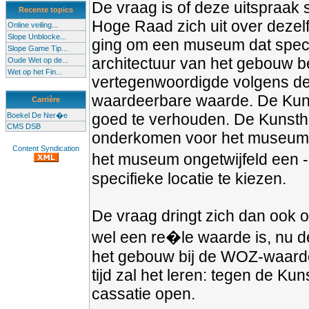
De vraag is of deze uitspraak 
Recente topics
Hoge Raad zich uit over dezel
Online veiling...
Slope Unblocke...
ging om een museum dat spec
Slope Game Tip...
architectuur van het gebouw b
Oude Wet op de...
Wet op het Fin...
vertegenwoordigde volgens de 
waardeerbare waarde. De Kunsth
Carrière
goed te verhouden. De Kunstha
Boekel De Ner�e
CMS DSB
onderkomen voor het museum. D
Content Syndication
het museum ongetwijfeld een - 
specifieke locatie te kiezen.
De vraag dringt zich dan ook
wel een re�le waarde is, nu d
het gebouw bij de WOZ-waarder
tijd zal het leren: tegen de Ku
cassatie open.