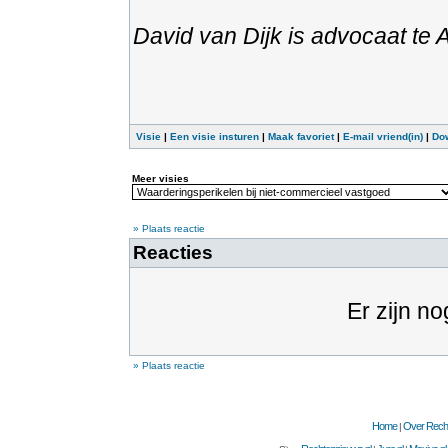
David van Dijk is advocaat te
Visie
|
Een visie insturen
|
Maak favoriet
|
E-mail vriend(in)
|
Do
Meer visies
» Plaats reactie
Reacties
Er zijn no
» Plaats reactie
Home
Over Recht
|