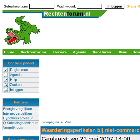
Gratis R
Gebruikersnaam:
Wachtwoord:
Controle paneel
Registreren
Agenda
Help
Zoeken
Inloggen
Partners
Energie vergelijken
Internet vergelijken
Hypotheekadviseur
Voorpagina
»
Visie
Q Scheidingsadviseurs
Vergelijk.com
Waarderingsperikelen bij niet-commerc
Geplaatst: wo 23 mei 2007 14:00
Rechtsbronnen