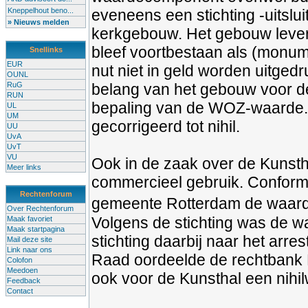
Kneppelhout beno...
eveneens een stichting -uitslu
» Nieuws melden
kerkgebouw. Het gebouw leverd
bleef voortbestaan als (monu
Snellinks
EUR
nut niet in geld worden uitgedr
OUNL
RuG
belang van het gebouw voor de
RUN
bepaling van de WOZ-waarde.
UL
UM
gecorrigeerd tot nihil.
UU
UvA
UvT
VU
Ook in de zaak over de Kunsth
Meer links
commercieel gebruik. Conform
Rechtenforum
gemeente Rotterdam de waarde
Over Rechtenforum
Volgens de stichting was de w
Maak favoriet
Maak startpagina
stichting daarbij naar het arre
Mail deze site
Link naar ons
Raad oordeelde de rechtbank R
Colofon
Meedoen
ook voor de Kunsthal een nihi
Feedback
Contact