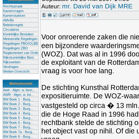
mr. David van Dijk MRE
Auteur:
Rechtspraak
Kamervragen
Kamerstukken
AMvBs
Beleidsregels
Circulaires
Koninklijke Besluiten
Voor onroerende zaken die nie
Ministeriële Regelingen
Regelingen PBO/OLBB
een bijzondere waarderingsme
Regelingen ZBO
(WOZ). Dat was al in 1996 doo
Reglementen van Orde
Rijkskoninklijke Besl.
de exploitant van de Rotterda
Rijkswetten
Verdragen
vraag is voor hoe lang.
Wetten Overzicht
Wettenbundel
De stichting Kunsthal Rotterd
Awb - Algm. w. best...
expositieruimte. De WOZ-waar
AWR - Algm. w. inz...
BW Boek 1 - Burg...
vastgesteld op circa � 13 mln.
BW Boek 2 - Burg...
BW Boek 3 - Burg...
die de Hoge Raad in 1996 had
BW Boek 4 - Burg...
BW Boek 5 - Burg...
rechtbank stelde de stichting 
BW Boek 6 - Burg...
BW Boek 7 - Burg...
het object vast op nihil. Of di
BW Boek 7a - Burg...
BW Boek 8 - Burg...