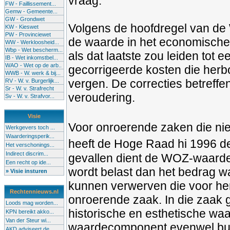
vraag.
FW - Faillissement...
Gemw - Gemeente...
GW - Grondwet
Volgens de hoofdregel van de
KW - Kieswet
PW - Provinciewet
de waarde in het economische 
WW - Werkloosheid...
Wbp - Wet bescherm...
als dat laatste zou leiden tot
IB - Wet inkomstbel...
WAO - Wet op de arb..
gecorrigeerde kosten die herb
WWB - W. werk & bij...
vergen. De correcties betreffe
RV - W. v. Burgerlijk...
Sr - W. v. Strafrecht
veroudering.
Sv - W. v. Strafvor...
Visie
Voor onroerende zaken die ni
Werkgevers toch ...
Waarderingsperik...
heeft de Hoge Raad hi 1996 de
Het verschonings...
Indirect discrim...
gevallen dient de WOZ-waarde 
Een recht op ide...
wordt belast dan het bedrag 
» Visie insturen
kunnen verwerven die voor hem
Rechtennieuws.nl
onroerende zaak. In die zaak 
Loods mag worden...
historische en esthetische wa
KPN bereikt akko...
Van der Steur wi...
waardecomponent evenwel bui
AKD adviseert de...