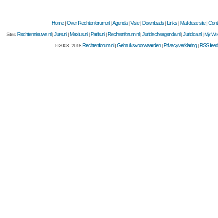
Home
Over Rechtenforum.nl
Agenda
Visie
Downloads
Links
Mail deze site
Cont
|
|
|
|
|
|
|
Rechtennieuws.nl
Jure.nl
Maxius.nl
Parlis.nl
Rechtenforum.nl
Juridischeagenda.nl
Juridica.nl
Sites:
|
|
|
|
|
|
|
MijnWet
Rechtenforum.nl
Gebruiksvoorwaarden
Privacyverklaring
RSS feed
© 2003 - 2018
|
|
|