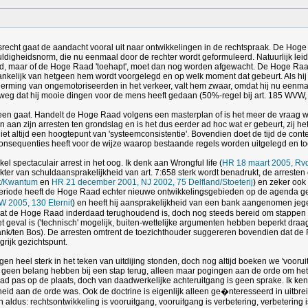
dsrecht gaat de aandacht vooral uit naar ontwikkelingen in de rechtspraak. De Hog
ldigheidsnorm, die nu eenmaal door de rechter wordt geformuleerd. Natuurlijk leidt
aar of de Hoge Raad 'toehapt', moet dan nog worden afgewacht. De Hoge Raad ziet z
kelijk van hetgeen hem wordt voorgelegd en op welk moment dat gebeurt. Als hij dan
ing van ongemotoriseerden in het verkeer, valt hem zwaar, omdat hij nu eenmaal 
 weg dat hij mooie dingen voor de mens heeft gedaan (50%-regel bij art. 185 WVW, 
en gaat. Handelt de Hoge Raad volgens een masterplan of is het meer de vraag waar h
 aan zijn arresten ten grondslag en is het dus eerder ad hoc wat er gebeurt, zij he
iet altijd een hoogtepunt van 'systeemconsistentie'. Bovendien doet de tijd de cont
en consequenties heeft voor de wijze waarop bestaande regels worden uitgelegd en t
l spectaculair arrest in het oog. Ik denk aan Wrongful life (
HR 18 maart 2005, Rv
ter van schuldaansprakelijkheid van art. 7:658 sterk wordt benadrukt, de arresten o
et/Kwantum
en
HR 21 december 2001, NJ 2002, 75 Delfland/Stoeterij
) en zeker ook
 periode heeft de Hoge Raad echter nieuwe ontwikkelingsgebieden op de agenda g
 2005, 130 Eternit
) en heeft hij aansprakelijkheid van een bank aangenomen jeg
 is dat de Hoge Raad inderdaad terughoudend is, doch nog steeds bereid om stappen
' het geval is ('technisch' mogelijk, buiten-wettelijke argumenten hebben beperkt draa
ank/ten Bos). De arresten omtrent de toezichthouder suggereren bovendien dat de 
grijk gezichtspunt.
gen heel sterk in het teken van uitdijing stonden, doch nog altijd boeken we 'voor
 geen belang hebben bij een stap terug, alleen maar pogingen aan de orde om het a
pas op de plaats, doch van daadwerkelijke achteruitgang is geen sprake. Ik ken g
eid aan de orde was. Ook de doctrine is eigenlijk alleen ge�nteresseerd in uitbrei
n aldus: rechtsontwikkeling is vooruitgang, vooruitgang is verbetering, verbetering 