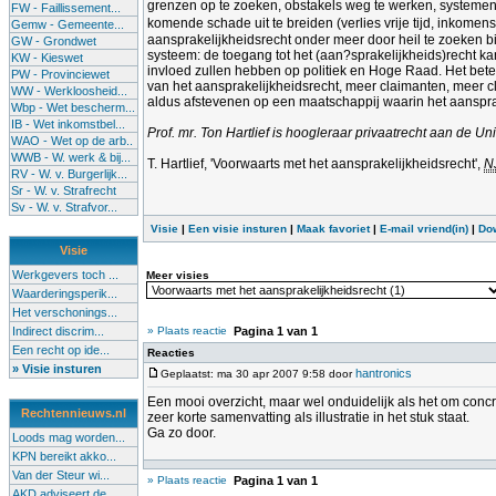
grenzen op te zoeken, obstakels weg te werken, systemen
FW - Faillissement...
komende schade uit te breiden (verlies vrije tijd, inkomen
Gemw - Gemeente...
aansprakelijkheidsrecht onder meer door heil te zoeken bi
GW - Grondwet
systeem: de toegang tot het (aan?sprakelijkheids)recht ka
KW - Kieswet
invloed zullen hebben op politiek en Hoge Raad. Het betek
PW - Provinciewet
van het aansprakelijkheidsrecht, meer claimanten, meer c
WW - Werkloosheid...
aldus afstevenen op een maatschappij waarin het aanspra
Wbp - Wet bescherm...
IB - Wet inkomstbel...
Prof. mr. Ton Hartlief is hoogleraar privaatrecht aan de Uni
WAO - Wet op de arb..
WWB - W. werk & bij...
T. Hartlief, 'Voorwaarts met het aansprakelijkheidsrecht',
N
RV - W. v. Burgerlijk...
Sr - W. v. Strafrecht
Sv - W. v. Strafvor...
Visie
|
Een visie insturen
|
Maak favoriet
|
E-mail vriend(in)
|
Do
Visie
Werkgevers toch ...
Meer visies
Waarderingsperik...
Het verschonings...
Indirect discrim...
» Plaats reactie
Pagina
1
van
1
Een recht op ide...
Reacties
» Visie insturen
hantronics
Geplaatst: ma 30 apr 2007 9:58 door
Een mooi overzicht, maar wel onduidelijk als het om concre
Rechtennieuws.nl
zeer korte samenvatting als illustratie in het stuk staat.
Ga zo door.
Loods mag worden...
KPN bereikt akko...
Van der Steur wi...
» Plaats reactie
Pagina
1
van
1
AKD adviseert de...