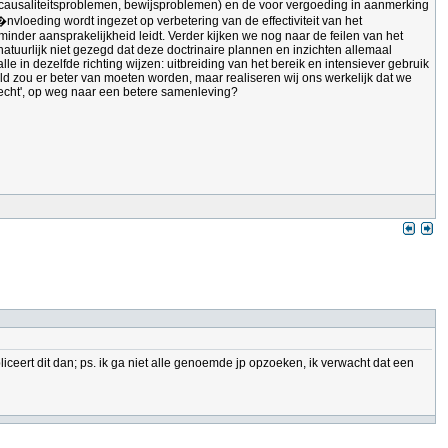
(causaliteitsproblemen, bewijsproblemen) en de voor vergoeding in aanmerking
�nvloeding wordt ingezet op verbetering van de effectiviteit van het
inder aansprakelijkheid leidt. Verder kijken we nog naar de feilen van het
atuurlijk niet gezegd dat deze doctrinaire plannen en inzichten allemaal
 in dezelfde richting wijzen: uitbreiding van het bereik en intensiever gebruik
d zou er beter van moeten worden, maar realiseren wij ons werkelijk dat we
recht', op weg naar een betere samenleving?
liceert dit dan; ps. ik ga niet alle genoemde jp opzoeken, ik verwacht dat een