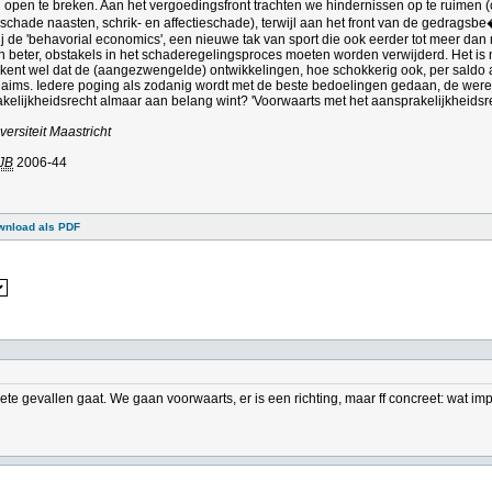
 open te breken. Aan het vergoedingsfront trachten we hindernissen op te ruimen 
sschade naasten, schrik- en affectieschade), terwijl aan het front van de gedragsbe
j de 'behavorial economics', een nieuwe tak van sport die ook eerder tot meer dan m
n beter, obstakels in het schaderegelingsproces moeten worden verwijderd. Het is n
ent wel dat de (aangezwengelde) ontwikkelingen, hoe schokkerig ook, per saldo alle
laims. Iedere poging als zodanig wordt met de beste bedoelingen gedaan, de werel
kelijkheidsrecht almaar aan belang wint? 'Voorwaarts met het aansprakelijkheids
versiteit Maastricht
JB
2006-44
wnload als PDF
te gevallen gaat. We gaan voorwaarts, er is een richting, maar ff concreet: wat imp