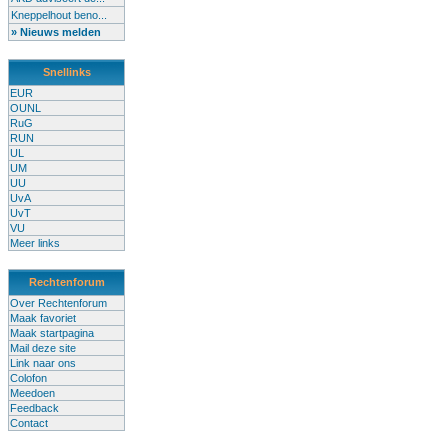
Kneppelhout beno...
» Nieuws melden
Snellinks
EUR
OUNL
RuG
RUN
UL
UM
UU
UvA
UvT
VU
Meer links
Rechtenforum
Over Rechtenforum
Maak favoriet
Maak startpagina
Mail deze site
Link naar ons
Colofon
Meedoen
Feedback
Contact