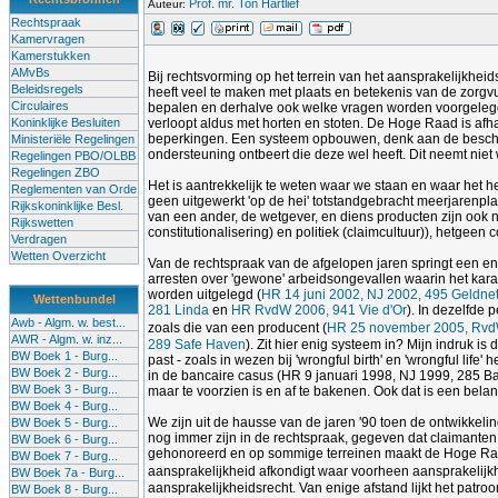
Prof. mr. Ton Hartlief
Auteur:
Rechtspraak
Kamervragen
Kamerstukken
AMvBs
Bij rechtsvorming op het terrein van het aansprakelijkhei
Beleidsregels
heeft veel te maken met plaats en betekenis van de zorgvu
Circulaires
bepalen en derhalve ook welke vragen worden voorgelegd, m
Koninklijke Besluiten
verloopt aldus met horten en stoten. De Hoge Raad is afhan
beperkingen. Een systeem opbouwen, denk aan de bescherm
Ministeriële Regelingen
ondersteuning ontbeert die deze wel heeft. Dit neemt niet
Regelingen PBO/OLBB
Regelingen ZBO
Het is aantrekkelijk te weten waar we staan en waar het he
Reglementen van Orde
geen uitgewerkt 'op de hei' totstandgebracht meerjarenplan
Rijkskoninklijke Besl.
van een ander, de wetgever, en diens producten zijn ook n
Rijkswetten
constitutionalisering) en politiek (claimcultuur)), hetge
Verdragen
Wetten Overzicht
Van de rechtspraak van de afgelopen jaren springt een enke
arresten over 'gewone' arbeidsongevallen waarin het karak
worden uitgelegd (
HR 14 juni 2002, NJ 2002, 495 Geldn
Wettenbundel
281 Linda
en
HR RvdW 2006, 941 Vie d'Or
). In dezelfde
Awb - Algm. w. best...
zoals die van een producent (
HR 25 november 2005, RvdW
AWR - Algm. w. inz...
289 Safe Haven
). Zit hier enig systeem in? Mijn indruk
BW Boek 1 - Burg...
past - zoals in wezen bij 'wrongful birth' en 'wrongful life
BW Boek 2 - Burg...
in de bancaire casus (HR 9 januari 1998, NJ 1999, 285 B
BW Boek 3 - Burg...
maar te voorzien is en af te bakenen. Ook dat is een belan
BW Boek 4 - Burg...
We zijn uit de hausse van de jaren '90 toen de ontwikkelin
BW Boek 5 - Burg...
nog immer zijn in de rechtspraak, gegeven dat claimanten
BW Boek 6 - Burg...
gehonoreerd en op sommige terreinen maakt de Hoge Raad 
BW Boek 7 - Burg...
aansprakelijkheid afkondigt waar voorheen aansprakelijkh
BW Boek 7a - Burg...
aansprakelijkheidsrecht. Van enige afstand lijkt het patroo
BW Boek 8 - Burg...