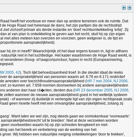
e Raad heeft het voortouw en meer dan op andere terreinen ook de ruimte. Dat
 de Hoge Raad niet helemaal de dans; het zijn partijen die de rechtsstrijd
ichzelf primair als derde instantie en 'doet' rechtsontwikkeling 'erbij'. Zij
 al van plan is ontwikkeling te geven aan het recht, stuit hij op zijn eigen
niet alles meteen kan overzien en voorzien, geen wetgever is, de tijd en
proportionele aansprakelijkheid).
ij zin in heeft? Waarschijnlijk zit het daar ergens tussen in, ligt er althans
t natuurlijk niet in het luchtledige. Het kader waarbinnen de Hoge Raad werkt, is
ext veranderen (hoog- of laagconjunctuur, hypes in recht (Europeanisering,
oegepast.
dW 2005, 42
). Toch lijkt behoedzaamheid troef. In die sleutel staat de reeks
ver de aansprakelijkheid van personen waarin art. 6:76 en 6:171 restrictief
 de arresten over toezichthoudersaansprakelijkheid (
HR 7 mei 2004, NJ 2006,
ezet: zo kunnen art. 7:658-normen doorwerken bij andere aansprakelijkheden
ens anderen dan haar cli�nten, derden dus (
HR 23 december 2005, NJ 2006,
 te zetten wanneer de nieuwe aansprakelijkheid goed in het wettelijk systeem
gvlak) - of wanneer zij duidelijk in verlengde ligt van zijn eigen rechtspraak zoals
Raad geen moeite heeft met een omvangrijke aansprakelijkheid, zolang zij
uitgang'. Want laten we wel zijn, nog steeds gaan we onmiskenbaar 'voorwaarts':
ansprakelijkheidsrecht 'uit te breiden'. Niet al deze verzoeken worden
een voorbeelden waarin hij op zijn schreden terugkeert en niet-
ding van het bereik en verbetering van de werking van het
is groei. Wij hebben een natuurlijke neiging ontwikkelingen 'door te trekken',