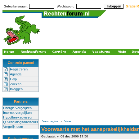
Gratis R
Gebruikersnaam:
Wachtwoord:
Controle paneel
Registreren
Agenda
Help
Zoeken
Inloggen
Partners
Energie vergelijken
Internet vergelijken
Hypotheekadviseur
Voorpagina
»
Visie
Q Scheidingsadviseurs
Vergelijk.com
Voorwaarts met het aansprakelijkheids
Geplaatst: vr 08 dec 2006 17:50
Rechtsbronnen