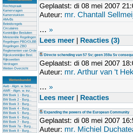
Geplaatst: di 08 mei 2007 21
Rechtspraak
Kamervragen
mr. Chantall Sellmei
Auteur:
Kamerstukken
AMvBs
Beleidsregels
...
»
Circulaires
Koninklijke Besluiten
Ministeriële Regelingen
Lees meer
|
Reacties (3)
Regelingen PBO/OLBB
Regelingen ZBO
Reglementen van Orde
Directe schending van 57 Sv; geen 359a Sv consequ
Rijkskoninklijke Besl.
Rijkswetten
Geplaatst: di 08 mei 2007 18
Verdragen
Wetten Overzicht
mr. Arthur van 't He
Auteur:
Wettenbundel
...
»
Awb - Algm. w. best...
AWR - Algm. w. inz...
BW Boek 1 - Burg...
Lees meer
|
Reacties
BW Boek 2 - Burg...
BW Boek 3 - Burg...
BW Boek 4 - Burg...
Expanding the powers of the European Community
BW Boek 5 - Burg...
BW Boek 6 - Burg...
Geplaatst: di 08 mei 2007 16
BW Boek 7 - Burg...
BW Boek 7a - Burg...
mr. Michiel Duchate
Auteur:
BW Boek 8 - Burg...