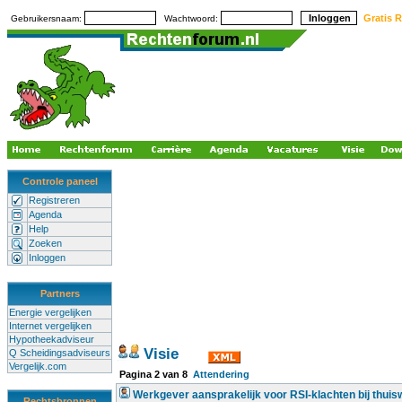
Gratis R
Gebruikersnaam:
Wachtwoord:
Controle paneel
Registreren
Agenda
Help
Zoeken
Inloggen
Partners
Energie vergelijken
Internet vergelijken
Hypotheekadviseur
Visie
Q Scheidingsadviseurs
Vergelijk.com
Pagina
2
van
8
Attendering
Werkgever aansprakelijk voor RSI-klachten bij thuis
Rechtsbronnen