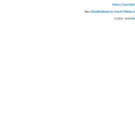
Home
Over Recht
|
Rechtennieuws.nl
Jure.nl
Maxius.nl
Sites:
|
|
Rec
© 2003 - 2018