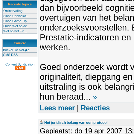
Recente topics
dan bijvoorbeeld cognit
Online veiling...
overtuigen van het belan
Slope Unblocke...
Slope Game Tip...
onderzoeksvoorstellen. 
Oude Wet op de...
Wet op het Fin...
Prestatie-indicatoren en
Carrière
werken.
Boekel De Ner�e
CMS DSB
Goed onderzoek wordt v
Content Syndication
originaliteit, diepgang e
uitstraling is ook belang
hun beraad...
»
Lees meer
|
Reacties
Het juridisch belang van een protocol
Geplaatst: do 19 apr 2007 13