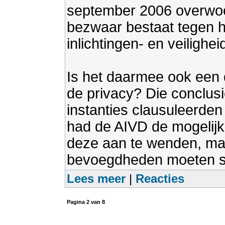
september 2006 overwoo
bezwaar bestaat tegen he
inlichtingen- en veilighe
Is het daarmee ook een 
de privacy? Die conclusie
instanties clausuleerde
had de AIVD de mogelij
deze aan te wenden, maa
bevoegdheden moeten st
Lees meer
|
Reacties
Pagina
2
van
8