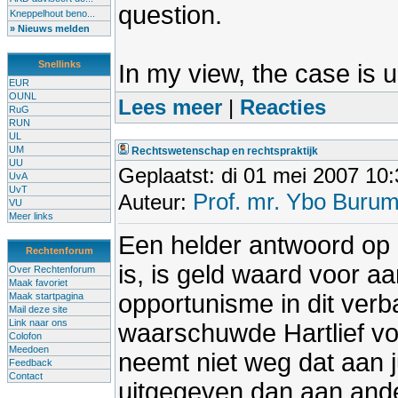
question.
Kneppelhout beno...
» Nieuws melden
Snellinks
In my view, the case is u
EUR
OUNL
Lees meer
|
Reacties
RuG
RUN
UL
UM
Rechtswetenschap en rechtspraktijk
UU
Geplaatst: di 01 mei 2007 10
UvA
UvT
Prof. mr. Ybo Buru
Auteur:
VU
Meer links
Een helder antwoord op
Rechtenforum
is, is geld waard voor aa
Over Rechtenforum
Maak favoriet
opportunisme in dit ver
Maak startpagina
Mail deze site
Link naar ons
waarschuwde Hartlief vo
Colofon
Meedoen
neemt niet weg dat aan 
Feedback
Contact
uitgegeven dan aan ande