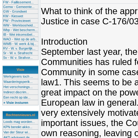
FW - Faillissement...
Gemw - Gemeente...
What to think of the ap
GW - Grondwet
KW - Kieswet
Justice in case C-176/0
PW - Provinciewet
WW - Werkloosheid...
Wbp - Wet bescherm...
IB - Wet inkomstbel...
Introduction
WAO - Wet op de arb..
WWB - W. werk & bij...
RV - W. v. Burgerlijk...
September last year, the
Sr - W. v. Strafrecht
Sv - W. v. Strafvor...
Communities has ruled fo
Community in some case
Visie
Werkgevers toch ...
law1. This seems to be 
Waarderingsperik...
Het verschonings...
great impact on the po
Indirect discrim...
Een recht op ide...
European law in general.
» Visie insturen
very extensively motivat
Rechtennieuws.nl
important issues, the Co
Loods mag worden...
KPN bereikt akko...
own reasoning, leaving o
Van der Steur wi...
AKD adviseert de...