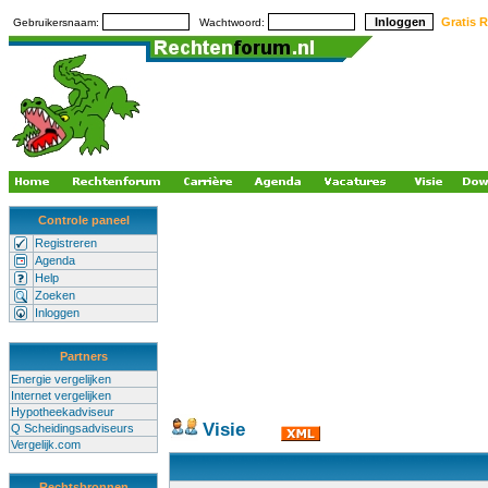
Gratis R
Gebruikersnaam:
Wachtwoord:
Controle paneel
Registreren
Agenda
Help
Zoeken
Inloggen
Partners
Energie vergelijken
Internet vergelijken
Hypotheekadviseur
Visie
Q Scheidingsadviseurs
Vergelijk.com
Rechtsbronnen