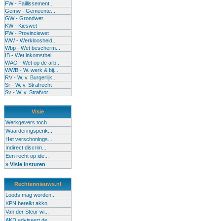
FW - Faillissement...
Gemw - Gemeente...
GW - Grondwet
KW - Kieswet
PW - Provinciewet
WW - Werkloosheid...
Wbp - Wet bescherm...
IB - Wet inkomstbel...
WAO - Wet op de arb..
WWB - W. werk & bij...
RV - W. v. Burgerlijk...
Sr - W. v. Strafrecht
Sv - W. v. Strafvor...
Visie
Werkgevers toch ...
Waarderingsperik...
Het verschonings...
Indirect discrim...
Een recht op ide...
» Visie insturen
Rechtennieuws.nl
Loods mag worden...
KPN bereikt akko...
Van der Steur wi...
AKD adviseert de...