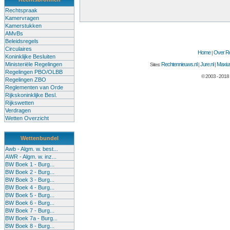
Rechtspraak
Kamervragen
Kamerstukken
AMvBs
Beleidsregels
Circulaires
Home
Over Re
|
Koninklijke Besluiten
Ministeriële Regelingen
Rechtennieuws.nl
Jure.nl
Maxius
Sites:
|
|
Regelingen PBO/OLBB
© 2003 - 2018
Regelingen ZBO
Reglementen van Orde
Rijkskoninklijke Besl.
Rijkswetten
Verdragen
Wetten Overzicht
Wettenbundel
Awb - Algm. w. best...
AWR - Algm. w. inz...
BW Boek 1 - Burg...
BW Boek 2 - Burg...
BW Boek 3 - Burg...
BW Boek 4 - Burg...
BW Boek 5 - Burg...
BW Boek 6 - Burg...
BW Boek 7 - Burg...
BW Boek 7a - Burg...
BW Boek 8 - Burg...