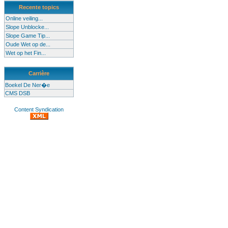
Recente topics
Online veiling...
Slope Unblocke...
Slope Game Tip...
Oude Wet op de...
Wet op het Fin...
Carrière
Boekel De Ner�e
CMS DSB
Content Syndication