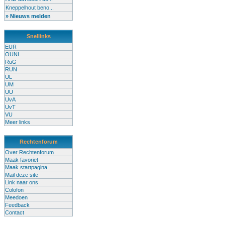
Kneppelhout beno...
» Nieuws melden
Snellinks
EUR
OUNL
RuG
RUN
UL
UM
UU
UvA
UvT
VU
Meer links
Rechtenforum
Over Rechtenforum
Maak favoriet
Maak startpagina
Mail deze site
Link naar ons
Colofon
Meedoen
Feedback
Contact