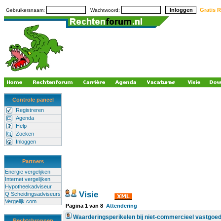
Gratis R
Gebruikersnaam:
Wachtwoord:
Controle paneel
Registreren
Agenda
Help
Zoeken
Inloggen
Partners
Energie vergelijken
Internet vergelijken
Hypotheekadviseur
Visie
Q Scheidingsadviseurs
Vergelijk.com
Pagina
1
van
8
Attendering
Waarderingsperikelen bij niet-commercieel vastgoe
Rechtsbronnen