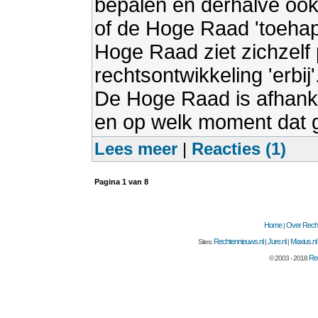
bepalen en derhalve oo
of de Hoge Raad 'toeha
Hoge Raad ziet zichzelf p
rechtsontwikkeling 'erbij
De Hoge Raad is afhank
en op welk moment dat ge
Lees meer
|
Reacties (1)
Pagina
1
van
8
Home
Over Recht
|
Rechtennieuws.nl
Jure.nl
Maxius.nl
Sites:
|
|
Rec
© 2003 - 2018