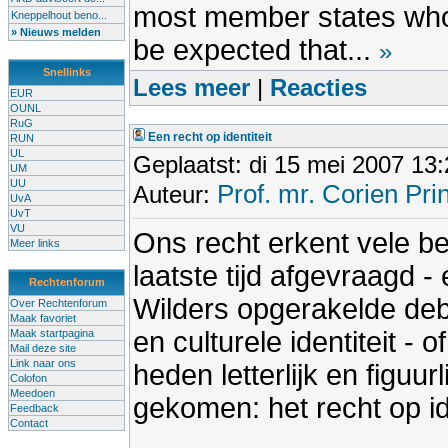
most member states whol
Kneppelhout beno...
» Nieuws melden
be expected that...
»
Snellinks
Lees meer
|
Reacties
EUR
OUNL
RuG
Een recht op identiteit
RUN
UL
Geplaatst: di 15 mei 2007 13
UM
UU
Prof. mr. Corien Pri
Auteur:
UvA
UvT
VU
Ons recht erkent vele b
Meer links
laatste tijd afgevraagd 
Rechtenforum
Wilders opgerakelde debat
Over Rechtenforum
Maak favoriet
en culturele identiteit - 
Maak startpagina
Mail deze site
Link naar ons
heden letterlijk en figuur
Colofon
Meedoen
gekomen: het recht op ide
Feedback
Contact