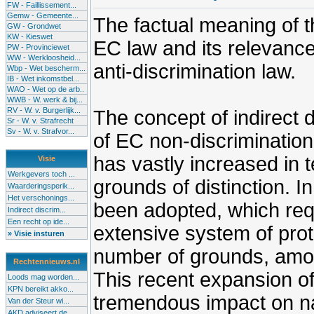
FW - Faillissement...
Gemw - Gemeente...
The factual meaning of th
GW - Grondwet
KW - Kieswet
EC law and its relevance 
PW - Provinciewet
WW - Werkloosheid...
anti-discrimination law.
Wbp - Wet bescherm...
IB - Wet inkomstbel...
WAO - Wet op de arb..
WWB - W. werk & bij...
RV - W. v. Burgerlijk...
The concept of indirect 
Sr - W. v. Strafrecht
Sv - W. v. Strafvor...
of EC non-discrimination
has vastly increased in 
Visie
Werkgevers toch ...
grounds of distinction. I
Waarderingsperik...
Het verschonings...
been adopted, which req
Indirect discrim...
Een recht op ide...
extensive system of prot
» Visie insturen
number of grounds, among
Rechtennieuws.nl
This recent expansion o
Loods mag worden...
KPN bereikt akko...
tremendous impact on nat
Van der Steur wi...
AKD adviseert de...