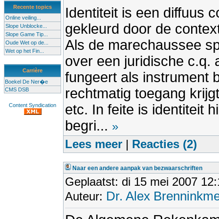
Recente topics
Identiteit is een diffuus
Online veiling...
gekleurd door de context 
Slope Unblocke...
Slope Game Tip...
Als de marechaussee spre
Oude Wet op de...
Wet op het Fin...
over een juridische c.q. a
Carrière
fungeert als instrument b
Boekel De Ner�e
rechtmatig toegang krijg
CMS DSB
etc. In feite is identitei
Content Syndication
begri...
»
Lees meer
|
Reacties (2)
Naar een andere aanpak van bezwaarschriften
Geplaatst: di 15 mei 2007 12
Dr. Alex Brenninkme
Auteur: