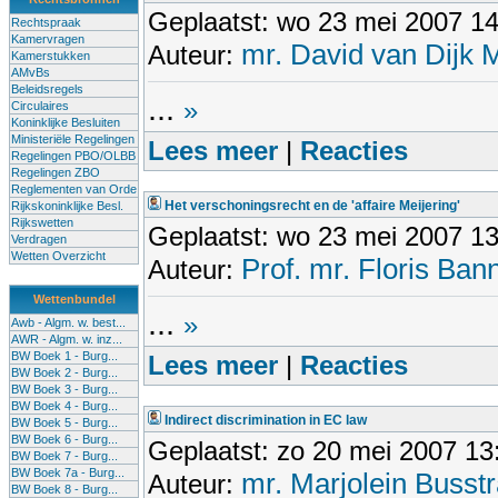
Geplaatst: wo 23 mei 2007 1
Rechtspraak
Kamervragen
mr. David van Dijk
Auteur:
Kamerstukken
AMvBs
Beleidsregels
...
»
Circulaires
Koninklijke Besluiten
Ministeriële Regelingen
Lees meer
|
Reacties
Regelingen PBO/OLBB
Regelingen ZBO
Reglementen van Orde
Het verschoningsrecht en de 'affaire Meijering'
Rijkskoninklijke Besl.
Rijkswetten
Geplaatst: wo 23 mei 2007 1
Verdragen
Wetten Overzicht
Prof. mr. Floris Bann
Auteur:
Wettenbundel
...
»
Awb - Algm. w. best...
AWR - Algm. w. inz...
BW Boek 1 - Burg...
Lees meer
|
Reacties
BW Boek 2 - Burg...
BW Boek 3 - Burg...
BW Boek 4 - Burg...
Indirect discrimination in EC law
BW Boek 5 - Burg...
BW Boek 6 - Burg...
Geplaatst: zo 20 mei 2007 13
BW Boek 7 - Burg...
BW Boek 7a - Burg...
mr. Marjolein Busst
Auteur:
BW Boek 8 - Burg...