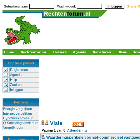
Gratis R
Gebruikersnaam:
Wachtwoord:
Controle paneel
Registreren
Agenda
Help
Zoeken
Inloggen
Partners
Energie vergelijken
Internet vergelijken
Hypotheekadviseur
Visie
Q Scheidingsadviseurs
Vergelijk.com
Pagina
1
van
8
Attendering
Waarderingsperikelen bij niet-commercieel vastgoe
Rechtsbronnen