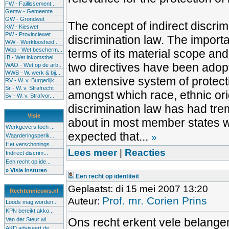
FW - Faillissement...
Gemw - Gemeente...
GW - Grondwet
The concept of indirect discri
KW - Kieswet
PW - Provinciewet
discrimination law. The importa
WW - Werkloosheid...
Wbp - Wet bescherm...
terms of its material scope and
IB - Wet inkomstbel...
two directives have been adopt
WAO - Wet op de arb..
WWB - W. werk & bij...
an extensive system of protect
RV - W. v. Burgerlijk...
Sr - W. v. Strafrecht
amongst which race, ethnic ori
Sv - W. v. Strafvor...
discrimination law has had tre
Visie
about in most member states wh
Werkgevers toch ...
expected that...
»
Waarderingsperik...
Het verschonings...
Lees meer
|
Reacties
Indirect discrim...
Een recht op ide...
» Visie insturen
Een recht op identiteit
Geplaatst: di 15 mei 2007 13:20
Rechtennieuws.nl
Prof. mr. Corien Prins
Auteur:
Loods mag worden...
KPN bereikt akko...
Ons recht erkent vele belangen
Van der Steur wi...
AKD adviseert de...