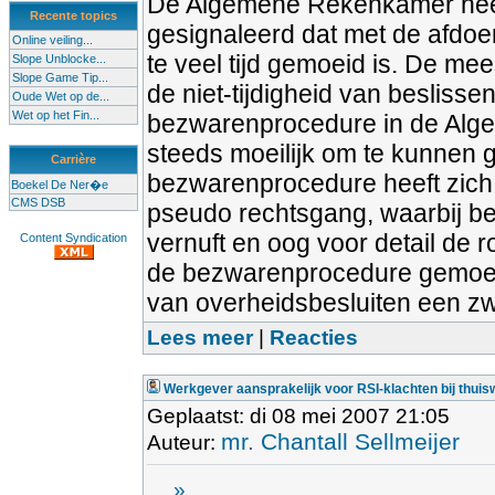
De Algemene Rekenkamer heeft in
Recente topics
gesignaleerd dat met de afdoe
Online veiling...
te veel tijd gemoeid is. De m
Slope Unblocke...
Slope Game Tip...
de niet-tijdigheid van beslisse
Oude Wet op de...
Wet op het Fin...
bezwarenprocedure in de Algem
steeds moeilijk om te kunnen 
Carrière
bezwarenprocedure heeft zich 
Boekel De Ner�e
CMS DSB
pseudo rechtsgang, waarbij b
vernuft en oog voor detail de ro
Content Syndication
de bezwarenprocedure gemoeid 
van overheidsbesluiten een zwa
Lees meer
|
Reacties
Werkgever aansprakelijk voor RSI-klachten bij thuis
Geplaatst: di 08 mei 2007 21:05
mr. Chantall Sellmeijer
Auteur:
...
»