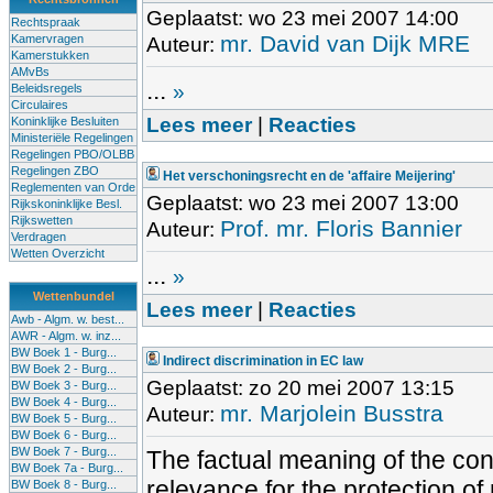
Geplaatst: wo 23 mei 2007 14:00
Rechtspraak
mr. David van Dijk MRE
Kamervragen
Auteur:
Kamerstukken
AMvBs
...
»
Beleidsregels
Circulaires
Lees meer
|
Reacties
Koninklijke Besluiten
Ministeriële Regelingen
Regelingen PBO/OLBB
Regelingen ZBO
Het verschoningsrecht en de 'affaire Meijering'
Reglementen van Orde
Geplaatst: wo 23 mei 2007 13:00
Rijkskoninklijke Besl.
Rijkswetten
Prof. mr. Floris Bannier
Auteur:
Verdragen
Wetten Overzicht
...
»
Wettenbundel
Lees meer
|
Reacties
Awb - Algm. w. best...
AWR - Algm. w. inz...
BW Boek 1 - Burg...
Indirect discrimination in EC law
BW Boek 2 - Burg...
Geplaatst: zo 20 mei 2007 13:15
BW Boek 3 - Burg...
BW Boek 4 - Burg...
mr. Marjolein Busstra
Auteur:
BW Boek 5 - Burg...
BW Boek 6 - Burg...
BW Boek 7 - Burg...
The factual meaning of the conc
BW Boek 7a - Burg...
relevance for the protection of 
BW Boek 8 - Burg...