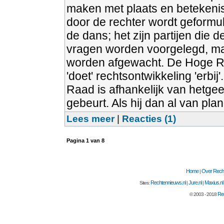
maken met plaats en betekeni
door de rechter wordt geformul
de dans; het zijn partijen die 
vragen worden voorgelegd, ma
worden afgewacht. De Hoge Raad
'doet' rechtsontwikkeling 'erbij
Raad is afhankelijk van hetg
gebeurt. Als hij dan al van plan 
Lees meer
|
Reacties (1)
Pagina
1
van
8
Home
Over Recht
|
Rechtennieuws.nl
Jure.nl
Maxius.nl
Sites:
|
|
Rec
© 2003 - 2018