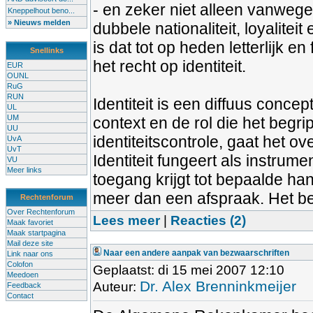
- en zeker niet alleen vanweg
Kneppelhout beno...
» Nieuws melden
dubbele nationaliteit, loyaliteit
is dat tot op heden letterlijk e
Snellinks
het recht op identiteit.
EUR
OUNL
RuG
RUN
Identiteit is een diffuus conce
UL
UM
context en de rol die het begr
UU
identiteitscontrole, gaat het ove
UvA
UvT
Identiteit fungeert als instrume
VU
Meer links
toegang krijgt tot bepaalde hande
meer dan een afspraak. Het be
Rechtenforum
Over Rechtenforum
Lees meer
|
Reacties (2)
Maak favoriet
Maak startpagina
Mail deze site
Naar een andere aanpak van bezwaarschriften
Link naar ons
Colofon
Geplaatst: di 15 mei 2007 12:10
Meedoen
Dr. Alex Brenninkmeijer
Auteur:
Feedback
Contact