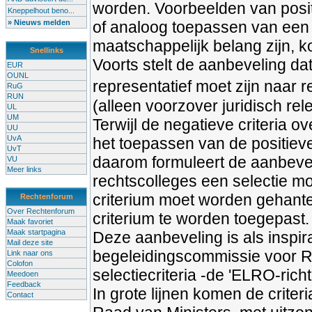
worden. Voorbeelden van positie
Kneppelhout beno...
» Nieuws melden
of analoog toepassen van een 
maatschappelijk belang zijn, k
Snellinks
Voorts stelt de aanbeveling da
EUR
OUNL
representatief moet zijn naar r
RuG
RUN
(alleen voorzover juridisch re
UL
UM
Terwijl de negatieve criteria o
UU
UvA
het toepassen van de positieve
UvT
daarom formuleert de aanbeveli
VU
Meer links
rechtscolleges een selectie mo
criterium moet worden gehantee
Rechtenforum
Over Rechtenforum
criterium te worden toegepast.
Maak favoriet
Maak startpagina
Deze aanbeveling is als inspir
Mail deze site
begeleidingscommissie voor R
Link naar ons
Colofon
selectiecriteria -de 'ELRO-richtl
Meedoen
Feedback
In grote lijnen komen de crite
Contact