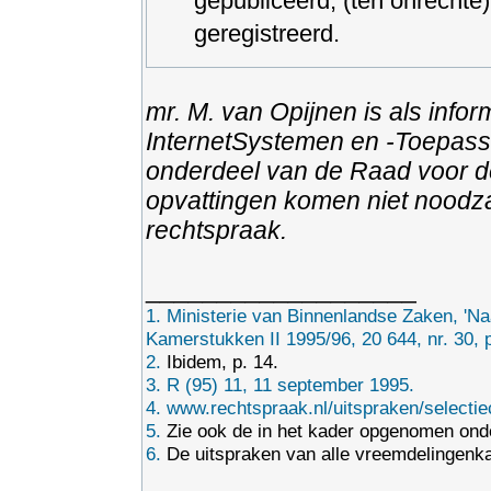
gepubliceerd, (ten onrechte) 
geregistreerd.
mr. M. van Opijnen is als info
InternetSystemen en -Toepassin
onderdeel van de Raad voor de 
opvattingen komen niet noodza
rechtspraak.
___________________
1.
Ministerie van Binnenlandse Zaken, 'Naa
Kamerstukken II 1995/96, 20 644, nr. 30, p
2.
Ibidem, p. 14.
3.
R (95) 11, 11 september 1995.
4.
www.rechtspraak.nl/uitspraken/selectiec
5.
Zie ook de in het kader opgenomen on
6.
De uitspraken van alle vreemdelingenka