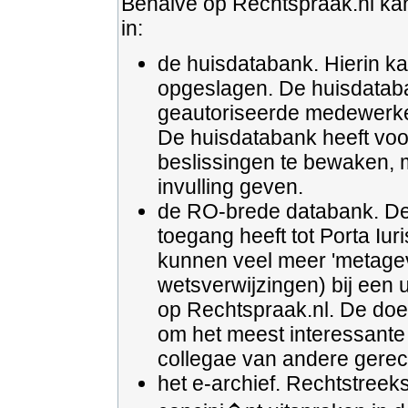
Behalve op Rechtspraak.nl k
in:
de huisdatabank. Hierin k
opgeslagen. De huisdataban
geautoriseerde medewerker
De huisdatabank heeft voor
beslissingen te bewaken,
invulling geven.
de RO-brede databank. Dez
toegang heeft tot Porta Iuri
kunnen veel meer 'metagev
wetsverwijzingen) bij een 
op Rechtspraak.nl. De doe
om het meest interessante 
collegae van andere gerec
het e-archief. Rechtstreek