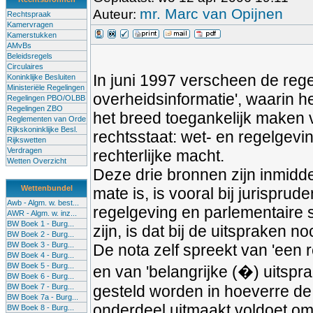
mr. Marc van Opijnen
Auteur:
Rechtspraak
Kamervragen
Kamerstukken
AMvBs
Beleidsregels
Circulaires
In juni 1997 verscheen de rege
Koninklijke Besluiten
Ministeriële Regelingen
overheidsinformatie', waarin he
Regelingen PBO/OLBB
Regelingen ZBO
het breed toegankelijk maken 
Reglementen van Orde
Rijkskoninklijke Besl.
rechtsstaat: wet- en regelgevi
Rijkswetten
Verdragen
rechterlijke macht.
Wetten Overzicht
Deze drie bronnen zijn inmidde
Wettenbundel
mate is, is vooral bij jurisprude
Awb - Algm. w. best...
regelgeving en parlementaire s
AWR - Algm. w. inz...
BW Boek 1 - Burg...
zijn, is dat bij de uitspraken 
BW Boek 2 - Burg...
BW Boek 3 - Burg...
De nota zelf spreekt van 'een r
BW Boek 4 - Burg...
BW Boek 5 - Burg...
en van 'belangrijke (�) uitspr
BW Boek 6 - Burg...
BW Boek 7 - Burg...
gesteld worden in hoeverre de
BW Boek 7a - Burg...
onderdeel uitmaakt voldoet om 
BW Boek 8 - Burg...