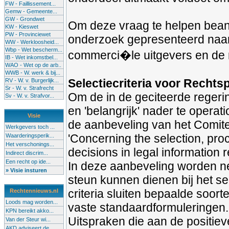
FW - Faillissement...
Gemw - Gemeente...
GW - Grondwet
Om deze vraag te helpen beantw
KW - Kieswet
PW - Provinciewet
onderzoek gepresenteerd naar 
WW - Werkloosheid...
Wbp - Wet bescherm...
commerci�le uitgevers en de 
IB - Wet inkomstbel...
WAO - Wet op de arb..
WWB - W. werk & bij...
Selectiecriteria voor Rechts
RV - W. v. Burgerlijk...
Sr - W. v. Strafrecht
Om de in de geciteerde regeri
Sv - W. v. Strafvor...
en 'belangrijk' nader te oper
Visie
de aanbeveling van het Comit
Werkgevers toch ...
'Concerning the selection, pro
Waarderingsperik...
Het verschonings...
decisions in legal information r
Indirect discrim...
Een recht op ide...
In deze aanbeveling worden neg
» Visie insturen
steun kunnen dienen bij het se
criteria sluiten bepaalde soorte
Rechtennieuws.nl
Loods mag worden...
vaste standaardformuleringen.
KPN bereikt akko...
Uitspraken die aan de positieve
Van der Steur wi...
AKD adviseert de...