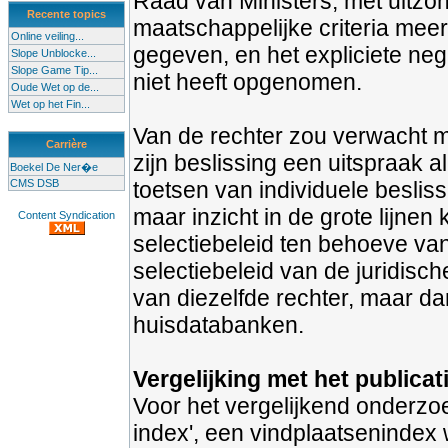
Raad van Ministers, met uitzond
Recente topics
maatschappelijke criteria meer
Online veiling...
gegeven, en het expliciete neg
Slope Unblocke...
Slope Game Tip...
niet heeft opgenomen.
Oude Wet op de...
Wet op het Fin...
Van de rechter zou verwacht mo
Carrière
zijn beslissing een uitspraak a
Boekel De Ner�e
CMS DSB
toetsen van individuele beslis
maar inzicht in de grote lijnen
Content Syndication
selectiebeleid ten behoeve van
selectiebeleid van de juridisch
van diezelfde rechter, maar da
huisdatabanken.
Vergelijking met het publicat
Voor het vergelijkend onderz
index', een vindplaatsenindex