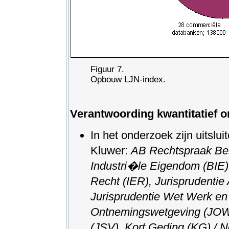
Figuur 7.
Opbouw LJN-index.
Verantwoording kwantitatief 
In het onderzoek zijn uitslu
Kluwer:
AB Rechtspraak Best
Industri�le Eigendom (BIE)
Recht (IER), Jurisprudenti
Jurisprudentie Wet Werk en
Ontnemingswetgeving (JOW),
(JSV), Kort Geding (KG) / N