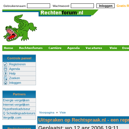
Gratis R
Gebruikersnaam:
Wachtwoord:
Controle paneel
Registreren
Agenda
Help
Zoeken
Inloggen
Partners
Energie vergelijken
Internet vergelijken
Hypotheekadviseur
Voorpagina
»
Visie
Q Scheidingsadviseurs
Vergelijk.com
Uitspraken op Rechtspraak.nl - een rep
Geplaatst: wo 12 apr 2006 19:11
Rechtsbronnen