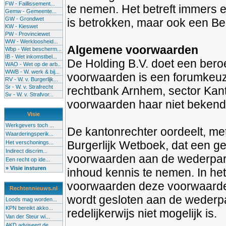
FW - Faillissement...
te nemen. Het betreft immers
Gemw - Gemeente...
GW - Grondwet
is betrokken, maar ook een B
KW - Kieswet
PW - Provinciewet
WW - Werkloosheid...
Algemene voorwaarden
Wbp - Wet bescherm...
IB - Wet inkomstbel...
De Holding B.V. doet een ber
WAO - Wet op de arb..
WWB - W. werk & bij...
voorwaarden is een forumkeu
RV - W. v. Burgerlijk...
Sr - W. v. Strafrecht
rechtbank Arnhem, sector Kant
Sv - W. v. Strafvor...
voorwaarden haar niet bekend 
Visie
Werkgevers toch ...
De kantonrechter oordeelt, met
Waarderingsperik...
Burgerlijk Wetboek, dat een 
Het verschonings...
Indirect discrim...
voorwaarden aan de wederparti
Een recht op ide...
» Visie insturen
inhoud kennis te nemen. In he
voorwaarden deze voorwaarden
Rechtennieuws.nl
wordt gesloten aan de wederpart
Loods mag worden...
KPN bereikt akko...
redelijkerwijs niet mogelijk is.
Van der Steur wi...
AKD adviseert de...