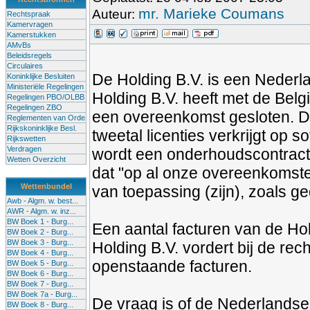
mr. Marieke Coumans
Auteur:
Rechtspraak
Kamervragen
Kamerstukken
AMvBs
Beleidsregels
Circulaires
De Holding B.V. is een Nederl
Koninklijke Besluiten
Ministeriële Regelingen
Holding B.V. heeft met de Bel
Regelingen PBO/OLBB
Regelingen ZBO
een overeenkomst gesloten. D
Reglementen van Orde
Rijkskoninklijke Besl.
tweetal licenties verkrijgt op
Rijkswetten
Verdragen
wordt een onderhoudscontract 
Wetten Overzicht
dat "op al onze overeenkomste
Wettenbundel
van toepassing (zijn), zoals 
Awb - Algm. w. best...
AWR - Algm. w. inz...
BW Boek 1 - Burg...
Een aantal facturen van de Hol
BW Boek 2 - Burg...
BW Boek 3 - Burg...
Holding B.V. vordert bij de re
BW Boek 4 - Burg...
openstaande facturen.
BW Boek 5 - Burg...
BW Boek 6 - Burg...
BW Boek 7 - Burg...
BW Boek 7a - Burg...
De vraag is of de Nederlandse
BW Boek 8 - Burg...