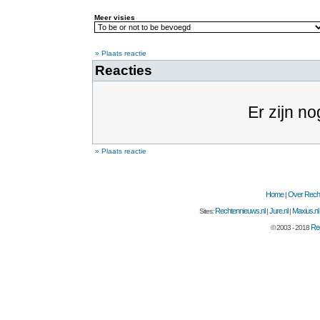
Meer visies
» Plaats reactie
Reacties
Er zijn no
» Plaats reactie
Home
Over Recht
|
Rechtennieuws.nl
Jure.nl
Maxius.nl
Sites:
|
|
Rec
© 2003 - 2018