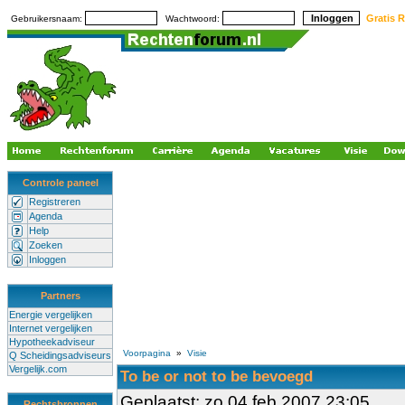
Gratis R
Gebruikersnaam:
Wachtwoord:
Controle paneel
Registreren
Agenda
Help
Zoeken
Inloggen
Partners
Energie vergelijken
Internet vergelijken
Hypotheekadviseur
Voorpagina
»
Visie
Q Scheidingsadviseurs
Vergelijk.com
To be or not to be bevoegd
Geplaatst: zo 04 feb 2007 23:05
Rechtsbronnen