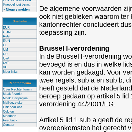
Kneppelhout beno...
De algemene voorwaarden zijn 
» Nieuws melden
ook niet gebleken waarom ter h
Snellinks
kantonrechter concludeert du
EUR
toepassing zijn.
OUNL
RuG
RUN
UL
Brussel I-verordening
UM
UU
In de Brussel I-verordening wo
UvA
bevoegd is en dus in welke li
UvT
VU
kan worden gedaagd. Voor verbi
Meer links
twee regels, sub a en sub b, di
Rechtenforum
heeft gesteld dat de Nederland
Over Rechtenforum
Maak favoriet
beroep gedaan op artikel 5 lid
Maak startpagina
verordening 44/2001/EG.
Mail deze site
Link naar ons
Colofon
Meedoen
Artikel 5 lid 1 sub a geeft de r
Feedback
Contact
overeenkomsten het gerecht va