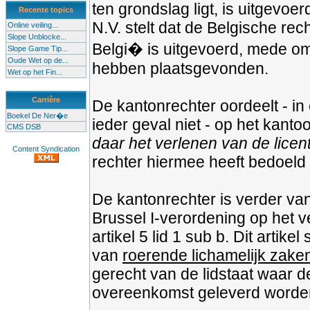
ten grondslag ligt, is uitgevo
Recente topics
N.V. stelt dat de Belgische re
Online veiling...
Slope Unblocke...
Belgi� is uitgevoerd, mede om
Slope Game Tip...
Oude Wet op de...
hebben plaatsgevonden.
Wet op het Fin...
Carrière
De kantonrechter oordeelt - in
Boekel De Ner�e
ieder geval niet - op het kanto
CMS DSB
daar het verlenen van de licen
Content Syndication
rechter hiermee heeft bedoeld
De kantonrechter is verder van 
Brussel I-verordening op het v
artikel 5 lid 1 sub b. Dit artik
van
roerende lichamelijk zake
gerecht van de lidstaat waar d
overeenkomst geleverd worde