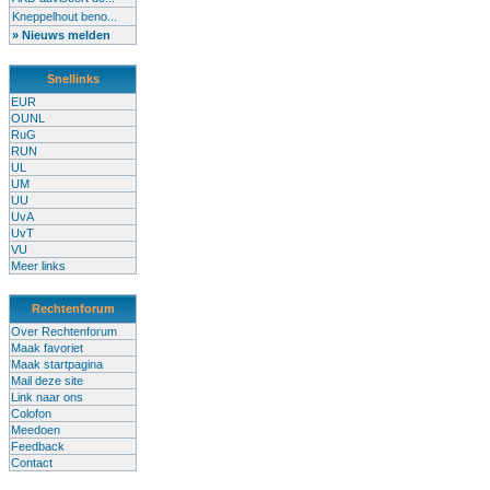
Kneppelhout beno...
» Nieuws melden
Snellinks
EUR
OUNL
RuG
RUN
UL
UM
UU
UvA
UvT
VU
Meer links
Rechtenforum
Over Rechtenforum
Maak favoriet
Maak startpagina
Mail deze site
Link naar ons
Colofon
Meedoen
Feedback
Contact