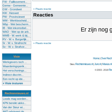
FW - Faillissement...
Gemw - Gemeente...
» Plaats reactie
GW - Grondwet
KW - Kieswet
Reacties
PW - Provinciewet
WW - Werkloosheid...
Wbp - Wet bescherm...
Er zijn nog 
IB - Wet inkomstbel...
WAO - Wet op de arb..
WWB - W. werk & bij...
RV - W. v. Burgerlijk...
Sr - W. v. Strafrecht
» Plaats reactie
Sv - W. v. Strafvor...
Visie
Home
Over Recht
|
Werkgevers toch ...
Rechtennieuws.nl
Jure.nl
Maxius.nl
Sites:
|
|
Waarderingsperik...
Rec
© 2003 - 2018
Het verschonings...
Indirect discrim...
Een recht op ide...
» Visie insturen
Rechtennieuws.nl
Loods mag worden...
KPN bereikt akko...
Van der Steur wi...
AKD adviseert de...