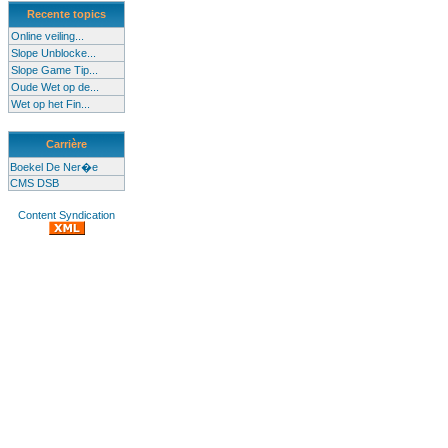
Recente topics
Online veiling...
Slope Unblocke...
Slope Game Tip...
Oude Wet op de...
Wet op het Fin...
Carrière
Boekel De Ner�e
CMS DSB
Content Syndication