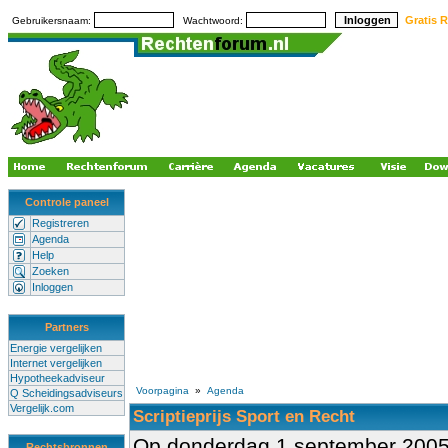
Gratis R
Gebruikersnaam:
Wachtwoord:
Controle paneel
Registreren
Agenda
Help
Zoeken
Inloggen
Partners
Energie vergelijken
Internet vergelijken
Hypotheekadviseur
Voorpagina
»
Agenda
Q Scheidingsadviseurs
Vergelijk.com
Scriptieprijs Sport en Recht
Op donderdag 1 september 200
Rechtsbronnen