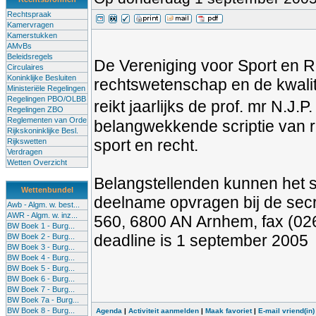
Rechtspraak
Kamervragen
Kamerstukken
AMvBs
Beleidsregels
De Vereniging voor Sport en Re
Circulaires
Koninklijke Besluiten
rechtswetenschap en de kwalit
Ministeriële Regelingen
Regelingen PBO/OLBB
reikt jaarlijks de prof. mr N.J.
Regelingen ZBO
Reglementen van Orde
belangwekkende scriptie van 
Rijkskoninklijke Besl.
sport en recht.
Rijkswetten
Verdragen
Wetten Overzicht
Belangstellenden kunnen het s
Wettenbundel
deelname opvragen bij de secre
Awb - Algm. w. best...
AWR - Algm. w. inz...
560, 6800 AN Arnhem, fax (02
BW Boek 1 - Burg...
deadline is 1 september 2005
BW Boek 2 - Burg...
BW Boek 3 - Burg...
BW Boek 4 - Burg...
BW Boek 5 - Burg...
BW Boek 6 - Burg...
BW Boek 7 - Burg...
BW Boek 7a - Burg...
BW Boek 8 - Burg...
Agenda
|
Activiteit aanmelden
|
Maak favoriet
|
E-mail vriend(in)