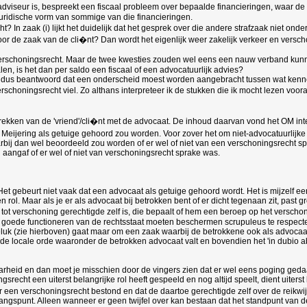
dviseur is, bespreekt een fiscaal probleem over bepaalde financieringen, waar de F
juridische vorm van sommige van die financieringen.
t? In zaak (i) lijkt het duidelijk dat het gesprek over die andere strafzaak niet on
oor de zaak van de cli�nt? Dan wordt het eigenlijk weer zakelijk verkeer en versc
 enig verschoningsrecht. Maar de twee kwesties zouden wel eens een nauw verband ku
n, is het dan per saldo een fiscaal of een advocatuurlijk advies?
ldus beantwoord dat een onderscheid moest worden aangebracht tussen wat kennelij
choningsrecht viel. Zo althans interpreteer ik de stukken die ik mocht lezen vooral
prekken van de 'vriend'/cli�nt met de advocaat. De inhoud daarvan vond het OM in
at Meijering als getuige gehoord zou worden. Voor zover het om niet-advocatuurlijk
 dan wel beoordeeld zou worden of er wel of niet van een verschoningsrecht sprake
j aangaf of er wel of niet van verschoningsrecht sprake was.
et gebeurt niet vaak dat een advocaat als getuige gehoord wordt. Het is mijzelf 
ol. Maar als je er als advocaat bij betrokken bent of er dicht tegenaan zit, past gr
 tot verschoning gerechtigde zelf is, die bepaalt of hem een beroep op het versch
het goede functioneren van de rechtsstaat moeten beschermen scrupuleus te respect
luk (zie hierboven) gaat maar om een zaak waarbij de betrokkene ook als advocaat b
 de locale orde waaronder de betrokken advocaat valt en bovendien het 'in dubio ab
arheid en dan moet je misschien door de vingers zien dat er wel eens poging geda
recht een uiterst belangrijke rol heeft gespeeld en nog altijd speelt, dient uiterst
er een verschoningsrecht bestond en dat de daartoe gerechtigde zelf over de reikwi
angspunt. Alleen wanneer er geen twijfel over kan bestaan dat het standpunt van