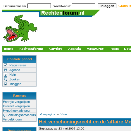
Gratis R
Gebruikersnaam:
Wachtwoord:
Controle paneel
Registreren
Agenda
Help
Zoeken
Inloggen
Partners
Energie vergelijken
Internet vergelijken
Hypotheekadviseur
Voorpagina
»
Visie
Q Scheidingsadviseurs
Vergelijk.com
Het verschoningsrecht en de 'affaire Me
Geplaatst: wo 23 mei 2007 13:00
Rechtsbronnen