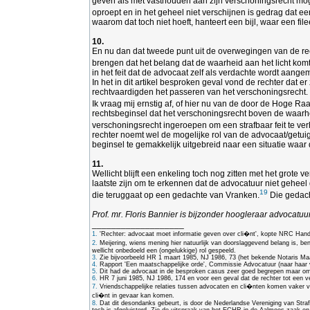
geven als met vasthouden aan zijn verschoningsrecht moge
oproept en in het geheel niet verschijnen is gedrag dat ee
waarom dat toch niet hoeft, hanteert een bijl, waar een f
10.
En nu dan dat tweede punt uit de overwegingen van de re
brengen dat het belang dat de waarheid aan het licht kom
in het feit dat de advocaat zelf als verdachte wordt aangeme
In het in dit artikel besproken geval vond de rechter dat 
rechtvaardigden het passeren van het verschoningsrecht.
Ik vraag mij ernstig af, of hier nu van de door de Hoge R
rechtsbeginsel dat het verschoningsrecht boven de waarheid
verschoningsrecht ingeroepen om een strafbaar feit te ver
rechter noemt wel de mogelijke rol van de advocaat/getuig
beginsel te gemakkelijk uitgebreid naar een situatie waar 
11.
Wellicht blijft een enkeling toch nog zitten met het grote 
laatste zijn om te erkennen dat de advocatuur niet geheel
19
die teruggaat op een gedachte van Vranken.
Die gedach
Prof. mr. Floris Bannier is bijzonder hoogleraar advocat
___________________
1.
'Rechter: advocaat moet informatie geven over cli�nt', kopte NRC Hand
2.
Meijering, wiens mening hier natuurlijk van doorslaggevend belang is, ben
wellicht onbedoeld een (ongelukkige) rol gespeeld.
3.
Zie bijvoorbeeld HR 1 maart 1985, NJ 1986, 73 (het bekende Notaris M
4.
Rapport 'Een maatschappelijke orde', Commissie Advocatuur (naar haar 
5.
Dit had de advocaat in de besproken casus zeer goed begrepen maar om re
6.
HR 7 juni 1985, NJ 1986, 174 en voor een geval dat de rechter tot een
7.
Vriendschappelijke relaties tussen advocaten en cli�nten komen vaker voo
cli�nt in gevaar kan komen.
8.
Dat dit desondanks gebeurt, is door de Nederlandse Vereniging van Strafr