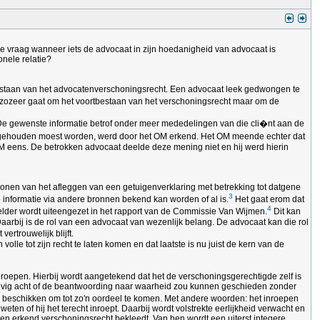
de vraag wanneer iets de advocaat in zijn hoedanigheid van advocaat is
nele relatie?
tbestaan van het advocatenverschoningsrecht. Een advocaat leek gedwongen te
et zozeer gaat om het voortbestaan van het verschoningsrecht maar om de
. De gewenste informatie betrof onder meer mededelingen van die cli�nt aan de
g gehouden moest worden, werd door het OM erkend. Het OM meende echter dat
OM eens. De betrokken advocaat deelde deze mening niet en hij werd hierin
chonen van het afleggen van een getuigenverklaring met betrekking tot datgene
3
de informatie via andere bronnen bekend kan worden of al is.
Het gaat erom dat
4
 helder wordt uiteengezet in het rapport van de Commissie Van Wijmen.
Dit kan
arbij is de rol van een advocaat van wezenlijk belang. De advocaat kan die rol
rtrouwelijk blijft.
olle tot zijn recht te laten komen en dat laatste is nu juist de kern van de
eroepen. Hierbij wordt aangetekend dat het de verschoningsgerechtigde zelf is
nderhevig acht of de beantwoording naar waarheid zou kunnen geschieden zonder
nis beschikken om tot zo'n oordeel te komen. Met andere woorden: het inroepen
eten of hij het terecht inroept. Daarbij wordt volstrekte eerlijkheid verwacht en
en erkend verschoningsrecht bekleedt. Van hen wordt een uiterst integere