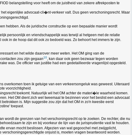
IOD belangstelling voor heeft om de juistheid van zekere aftrekposten te
der het eigenlijke advocaat-cli�nt-verkeer valt. Dus geen verschoningsrecht. Maar
honingsgerechtigd.
nnen hebben. Als de juridische constructie op een bepaalde manier wordt
k persoonlijk en vriendschappelijk was terwijl al hetgeen met de relatie
 ook in de hoop dat dit ook zo bedoeld was. Zo behoort het immers te zijn.
teressant en het wilde daarover meer weten. Het OM ging van de
10
e contacten zou zijn gegaan
, kan daar ook geen bezwaar tegen worden
 was. De officier van justitie had een gedetailleerde vragenlijst opgesteld.
eens overkomen toen ik getuige van een verkeersongeluk was geweest. Uiteraard
ote voorzichtigheid.
oningsrecht toekomt. Natuurlijk wil het OM achter de materi�le waarheid komen.
eren. Het OM dient zich wel tweemaal te bezinnen voor het beslist een advocaat
etrokken is. Mijn suggestie zou zijn dat het OM in zo'n kwestie eerst
stine' toepast.
an wordt de grenzen van het verschoningsrecht op te zoeken. De rechter, die nu
 behoedzaam te zijn en bij voorkeur de lijn van de jurisprudentie vast te houden.
jdte ervan mocht beslissen. Afgezien van wat gegoochel met zwijgplicht,
 de verschoningsgerechtigde onjuist is, moeten vragen beantwoord worden.