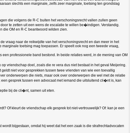
aaraan slechts een marginale, zelfs zeer marginale, toetsing ten grondslag
 vragen die volgens de R-C buiten het verschoningsrecht vallen zullen geen
or te zetten uit een wens de escalatie te willen be�indigen. Verstandig.
agen die OM en R-C beantwoord wilden zien.
m de vraag naar de reikwijdte van het verschoningsrecht en dan meer in het
 marginale toetsing mag toepassen. Er speelt ook nog een tweede vraag,
s een professionele band bestond. In beide relaties werd, in de mening van OM
 op vriendschap doel, zoals die re vera dus niet bestaat in het geval Meijering.
t geldt niet voor gesprekken tussen twee vrienden van wie een toevallig
ver onderwerpen die niets, maar ook over onderwerpen die wel met de relatie
 een gesprek tussen een advocaat met iemand die uitsluitend cli�nt is, kan
ptie bij de cli�nt, samen uit eten.
? Of kleurt de vriendschap elk gesprek tot niet-vertrouwelijk? Of: kan je een
 wordt bijgestaan, omdat hij weet dat het een zaak is die strafrechtadvocaten