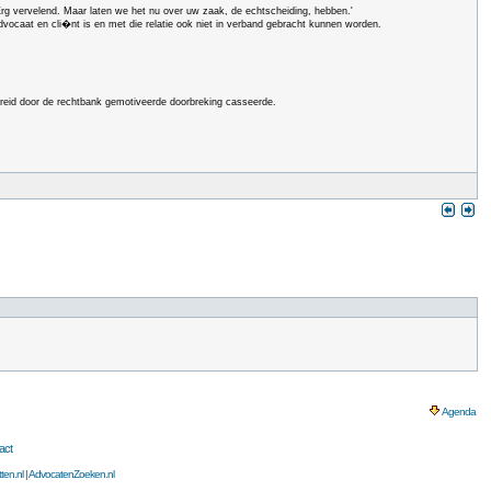
'Erg vervelend. Maar laten we het nu over uw zaak, de echtscheiding, hebben.'
n advocaat en cli�nt is en met die relatie ook niet in verband gebracht kunnen worden.
breid door de rechtbank gemotiveerde doorbreking casseerde.
Agenda
act
ten.nl
|
AdvocatenZoeken.nl