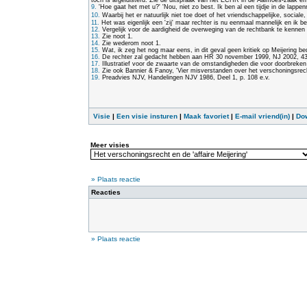
toch is afgeluisterd. Zie de uitspraak van het ECHR in de Aalmoes-zaak 
9.
'Hoe gaat het met u?' 'Nou, niet zo best. Ik ben al een tijdje in de lap
10.
Waarbij het er natuurlijk niet toe doet of het vriendschappelijke, sociale
11.
Het was eigenlijk een 'zij' maar rechter is nu eenmaal mannelijk en ik bez
12.
Vergelijk voor de aardigheid de overweging van de rechtbank te kennen 
13.
Zie noot 1.
14.
Zie wederom noot 1.
15.
Wat, ik zeg het nog maar eens, in dit geval geen kritiek op Meijering bed
16.
De rechter zal gedacht hebben aan HR 30 november 1999, NJ 2002, 438 
17.
Illustratief voor de zwaarte van de omstandigheden die voor doorbreke
18.
Zie ook Bannier & Fanoy, 'Vier misverstanden over het verschoningsrecht
19.
Preadvies NJV, Handelingen NJV 1986, Deel 1, p. 108 e.v.
Visie
|
Een visie insturen
|
Maak favoriet
|
E-mail vriend(in)
|
Do
Meer visies
» Plaats reactie
Reacties
» Plaats reactie