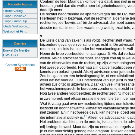
Conform de leer. Maar dan komt er iets dat ik nog niet in
Recente topics
hoedanigheid dan die welke hem tot geheimhouding verpli
dadelijk meer.
Online veiling...
De rechter beoordeelde de lijst met vragen die de OvJ wi
Slope Unblocke...
Hiertegen heb ik bezwaar. Wat de rechter in algemene term
Slope Game Tip...
rechter legt de 'bewijslast' bij de advocaat: die moet aa
Oude Wet op de...
dossier (en dat in een fase waarin nog weinig, zoal iets, va
Wet op het Fin...
9.
De juiste gang van zaken is als volgt. Rechter stelt vraa
Carrière
bijzondere geval geen verschoningsrecht is. De advocaat o
reden nu juist iets is dat onder het verschoningsrecht valt.
Boekel De Ner�e
Neem de twee voorbeelden uit paragraaf 5. Als dat verhaal
CMS DSB
weten. Als de advocaat dat moet uitleggen zou hij al wel 
van de observaties van de rechter, op zijn verschoningsre
Content Syndication
Het tweede voorbeeld. Het mag zijn dat de fiscalist geen
kennis van belastingrecht. Als zij adviseren over juridisc
Zou het gaan om een belastingaangifte, of een uitsluitend
weer dat het voor de FIOD interessant kan zijn juist in 
advies zus of zo is uitgevallen. Daar kan veel interessant
het verschoningsrecht te beroepen zonder enig inzicht in
Nog twee andere voorbeelden: de rechter zegt: 'U moet an
in zwembroek met elkaar praatte met een biertje in de han
'Wat ik vraag gaat over uw mededeling tijdens een televis
bezocht en door het warme klimaat tot vakantieachtige drach
niet zeggen. En in het tweede geval kan het heel goed om 
13
die informatie al publiek is.
Alleen de advocaat kan dat 
Het probleem dat hier aan de orde is, is dat alleen de adv
mij terdege bewust. Maar dat zijn nu eenmaal de regels va
je er niet voorzichtig genoeg mee omgaan. Ik teken daarbi