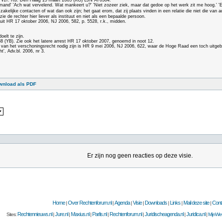
en Vzr. Rb. Den Haag 15 maart 2005 (KG) LJN AT0304.
penmand' 'Ach wat vervelend. Wat mankeert u?' 'Niet zozeer ziek, maar dat gedoe op het werk zit me hoog.' 
, zakelijke contacten of wat dan ook zijn; het gaat erom, dat zij plaats vinden in een relatie die niet die va
ie de rechter hier liever als instituut en niet als een bepaalde persoon.
uit HR 17 oktober 2006, NJ 2006, 582, p. 5528, r.k., midden.
oelt te zijn.
(YB). Zie ook het latere arrest HR 17 oktober 2007, genoemd in noot 12.
n van het verschoningsrecht nodig zijn is HR 9 mei 2006, NJ 2006, 622, waar de Hoge Raad een toch uitge
', Adv.bl. 2006, nr 3.
wnload als PDF
Er zijn nog geen reacties op deze visie.
Home
Over Rechtenforum.nl
Agenda
Visie
Downloads
Links
Mail deze site
Cont
|
|
|
|
|
|
|
Rechtennieuws.nl
Jure.nl
Maxius.nl
Parlis.nl
Rechtenforum.nl
Juridischeagenda.nl
Juridica.nl
Sites:
|
|
|
|
|
|
|
MijnWet