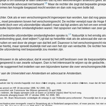
lijk is om duidelijk te laten uitkomen dat hij een weloverwogen antwoord geeft. B
15
n behoorlijk advocaat niet betaamt.
Maar de rechter die zegt dat bepaalde groe
ileermes ten hoogste toegepast mocht worden en dan ook nog een botte bijl.
chter. Ook als er een verschoningsrecht ingeroepen kan worden, kan dat nog gepa
t, moet prevaleren boven het verschoningsrecht. De rechter verwijst naar de Hoge 
rkt (toch een vrij uitzonderlijke situatie!) maar dat ligt anders als het om een erns
er zulke bijzondere omstandigheden waren: Het opsporen van het lekken van zeer gev
17
aad bedoelde uitzonderlijke omstandigheden sprake is.
Natuurlijk is het ernstig a
svinding gaat, doet wijken? Ligt dat op hetzelfde vlak als de advocaat die van een e
hullen en wel door de pleger van dat feit zelf. Daarvoor is het verschoningsrecht n
e hierbij, maar spreekt duidelijk niet van een het zijn van verdachte. De rechter
die uitzondering niet toepasselijk zou moeten zijn.
vertrouwen in de advocatuur, dat ik vooral bij het zelf beslissen over de toepasselij
 gespeend is van zwarte schapen. Dan is het interessant te wijzen op de gedachte,
te suggereert het instellen van een bijzondere kamer die over verschoningsrechtk
uur aan de Universiteit van Amsterdam en advocaat te Amsterdam.
elsblad.
adrukt dat hij vriendschappelijk met deze cli�nt omging, zoals met vele andere cli�nten, maar dat dit heel
aas-arrest) en HR 18 december 1998, NJ 2000, 341.
voorzitter ook Commissie Van Wijmen genoemd) 24 april 2006.
denen, die begrip oproepen (ook al waren ze achteraf onjuist) bleef hij toch weg.
 verkeerde afweging kwam HR 17 oktober 2006, NJ 2006, 583.
r. Mr. Bram Moszkowitz verdedigde dit onlangs in zijn 'Holleeder-persconferentie'. Persoonlijk ben ik er 
echtadvocaten tevergeefs zowel in Straatsburg als in Nederland aangevochten, of meer precies: het niet ver