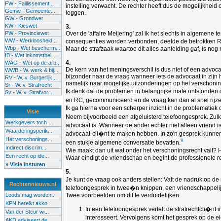
FW - Faillissement...
instelling verwacht. De rechter heeft dus de mogelijkheid
Gemw - Gemeente...
leggen.
GW - Grondwet
KW - Kieswet
3.
PW - Provinciewet
Over de 'affaire Meijering' zal ik het slechts in algemene
WW - Werkloosheid...
consequenties worden verbonden, deelde de betrokken RC a
Wbp - Wet bescherm...
Maar de strafzaak waartoe dit alles aanleiding gaf, is no
IB - Wet inkomstbel...
4.
WAO - Wet op de arb..
De kern van het meningsverschil is dus niet of een advoca
WWB - W. werk & bij...
bijzonder naar de vraag wanneer iets de advocaat in zi
RV - W. v. Burgerlijk...
namelijk naar mogelijke uitzonderingen op het verschonin
Sr - W. v. Strafrecht
Ik denk dat de problemen in belangrijke mate ontstonden 
Sv - W. v. Strafvor...
en RC, gecommuniceerd en de vraag kan dan al snel rijzen
Ik ga hierna voor een scherper inzicht in de problematiek o
Visie
Neem bijvoorbeeld een afgeluisterd telefoongesprek. Zul
Werkgevers toch ...
advocaat is. Wanneer de ander echter niet alleen vriend
Waarderingsperik...
advocaat-cli�nt te maken hebben. In zo'n gesprek kunnen 
Het verschonings...
9
een stukje algemene conversatie bevatten.
Indirect discrim...
Wie maakt dan uit wat onder het verschoningsrecht valt? He
Een recht op ide...
Waar eindigt de vriendschap en begint de professionele re
» Visie insturen
5.
Je kunt de vraag ook anders stellen: Valt de nadruk op de
Rechtennieuws.nl
telefoongesprek in twee�n knippen, een vriendschappelijk,
Loods mag worden...
Twee voorbeelden om dit te verduidelijken.
KPN bereikt akko...
In een telefoongesprek vertelt de strafrechtcli�nt
Van der Steur wi...
interesseert. Vervolgens komt het gesprek op de e
AKD adviseert de...