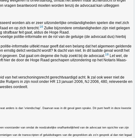
otweg weigeren is onverstandig, omdat het alleen maar achterdocht of erger
pen vragen beantwoord moeten worden tenzij de advocaat kan uitleggen
sseerd worden als er zeer uitzonderlijke omstandigheden spelen die met zich
16
Raad en op zich terecht.
Zulke bijzondere omstandigheden zijn niet gelegen
tig strafbaar feit gaat, aldus de Hoge Raad.
oelige politie-informatie en de rol van de getuige (de advocaat dus) hierbij
ls politie-informatie uitlekt maar geeft dat een belang dat het algemeen geldende
rnstig delict verdacht wordt? Ik dacht van niet. In dit laatste geval wordt het
18
iet gegeven. Dat gaat om degene die hulp zoekt bij de advocaat.
Let wel, de
 heeft hier de door de Hoge Raad geschapen uitzondering op het Notaris Maas-
kheid van het verschoningsrecht gerechtvaardigd acht. Ik zal ook weer niet de
 die Rutgers in zijn noot onder HR 13 januari 2006, NJ 2006, 480, releveerde en
westies oordeelt.
 wat anders is dan 'vriendschap'. Daarvan was in dit geval geen sprake. Dit punt heeft in deze kwestie
geen voorstander van omdat de noodzakelijke onafhankelijkheid van de advocaat ten opzichte van zijn
nietigen van de transscripten of geluidsdragers van die gesprekken als zo'n gesprek al dan niet legaal