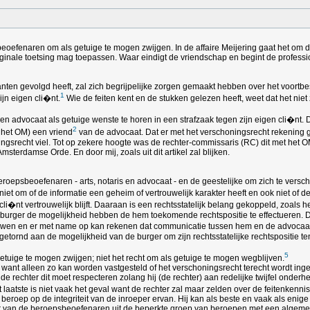
eoefenaren om als getuige te mogen zwijgen. In de affaire Meijering gaat het om 
ale toetsing mag toepassen. Waar eindigt de vriendschap en begint de professio
ranten gevolgd heeft, zal zich begrijpelijke zorgen gemaakt hebben over het voor
1
ijn eigen cli�nt.
Wie de feiten kent en de stukken gelezen heeft, weet dat het ni
en advocaat als getuige wenste te horen in een strafzaak tegen zijn eigen cli�nt
2
 het OM) een vriend
van de advocaat. Dat er met het verschoningsrecht rekenin
ngsrecht viel. Tot op zekere hoogte was de rechter-commissaris (RC) dit met het 
rdamse Orde. En door mij, zoals uit dit artikel zal blijken.
eroepsbeoefenaren - arts, notaris en advocaat - en de geestelijke om zich te vers
iet om of de informatie een geheim of vertrouwelijk karakter heeft en ook niet of 
li�nt vertrouwelijk blijft. Daaraan is een rechtsstatelijk belang gekoppeld, zoals
 burger de mogelijkheid hebben de hem toekomende rechtspositie te effectueren. Da
uwen en er met name op kan rekenen dat communicatie tussen hem en de advocaat ve
etornd aan de mogelijkheid van de burger om zijn rechtsstatelijke rechtspositie ten v
5
getuige te mogen zwijgen; niet het recht om als getuige te mogen wegblijven.
n want alleen zo kan worden vastgesteld of het verschoningsrecht terecht wordt ing
ijl de rechter dit moet respecteren zolang hij (de rechter) aan redelijke twijfel o
t laatste is niet vaak het geval want de rechter zal maar zelden over de feitenken
eroep op de integriteit van de inroeper ervan. Hij kan als beste en vaak als enige w
der van de beroepsbeoefenaren uit de beperkte groep van beroepen met een algeme