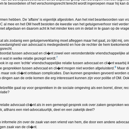
 om te beoordelen of het verschoningsrecht terecht wordt ingeroepen maar hij kan d
 termen hebben. De 'affaire' is eigenlijk afgesloten. Aan het niet beantwoorden van
l mee en het OM heeft besloten de kwestie van het getuigenverhoor niet verder do
g niet afgedaan en daarom acht ik het minder kies om in detail in te gaan op de vr
at als zodanig een getuigenverklaring moet afleggen maar het gaat, zo lijkt mij, o
jn hoedanigheid van advocaat is medegedeeld en hoe de rechter de hem toekomende
gsrecht.
doordat tussen advocaat en cli�nt zowel een veronderstelde vriendschappelijke al
7
 wat in welke relatie gezegd wordt.
ok in op een 'echte' vriendschappelijke relatie tussen advocaat en cli�nt waarbij ik
8
ke gesprekken tussen advocaat en cli�nt mogen niet worden afgeluisterd.
Maar di
 is maar ook cli�nt ontstaan complicaties. Dan kunnen gespreken gevoerd worden o
dingen aan de orde komen die erg interessant kunnen zijn voor politie of OM. Ook
tzelfde gaat op voor gesprekken in de sociale omgeving als een borrel, diner, rece
latie?
 relatie advocaat-cli�nt als in een gemengd gesprek ook over zaken gesproken wordt
 althans een niet-advocatuurlijk, deel en een zakelijk deel?
 in informele zin over de zaak van een vriend van hem, die door een andere advocaat
igen zaak van de cli�nt.