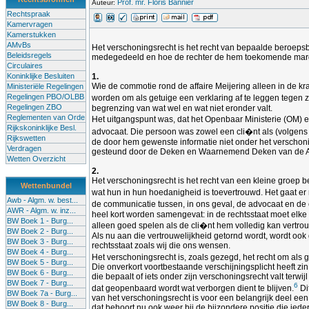
Prof. mr. Floris Bannier
Auteur:
Rechtspraak
Kamervragen
Kamerstukken
AMvBs
Het verschoningsrecht is het recht van bepaalde beroepsb
Beleidsregels
medegedeeld en hoe de rechter de hem toekomende margin
Circulaires
Koninklijke Besluiten
1.
Wie de commotie rond de affaire Meijering alleen in de k
Ministeriële Regelingen
Regelingen PBO/OLBB
worden om als getuige een verklaring af te leggen tegen z
Regelingen ZBO
begrenzing van wat wel en wat niet eronder valt.
Reglementen van Orde
Het uitgangspunt was, dat het Openbaar Ministerie (OM) e
Rijkskoninklijke Besl.
advocaat. Die persoon was zowel een cli�nt als (volgens
Rijkswetten
de door hem gewenste informatie niet onder het verschoni
Verdragen
gesteund door de Deken en Waarnemend Deken van de Amste
Wetten Overzicht
2.
Het verschoningsrecht is het recht van een kleine groep b
Wettenbundel
wat hun in hun hoedanigheid is toevertrouwd. Het gaat er n
Awb - Algm. w. best...
de communicatie tussen, in ons geval, de advocaat en de c
AWR - Algm. w. inz...
heel kort worden samengevat: in de rechtsstaat moet elke
BW Boek 1 - Burg...
alleen goed spelen als de cli�nt hem volledig kan vertro
BW Boek 2 - Burg...
Als nu aan die vertrouwelijkheid getornd wordt, wordt ook g
BW Boek 3 - Burg...
rechtsstaat zoals wij die ons wensen.
BW Boek 4 - Burg...
Het verschoningsrecht is, zoals gezegd, het recht om als 
BW Boek 5 - Burg...
Die onverkort voortbestaande verschijningsplicht heeft zi
BW Boek 6 - Burg...
die bepaalt of iets onder zijn verschoningsrecht valt terw
BW Boek 7 - Burg...
6
dat geopenbaard wordt wat verborgen dient te blijven.
Di
BW Boek 7a - Burg...
van het verschoningsrecht is voor een belangrijk deel een b
BW Boek 8 - Burg...
dat behoort nu ook weer bij de bijzondere positie die ie