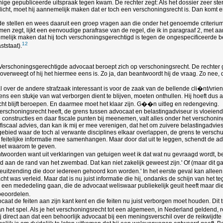
 enige gepubliceerde uitspraak tegen kwam. De rechter zegt: Als het dossier zeer 
cht, moet hij aannemelijk maken dat er toch een verschoningsrecht is. Dan komt 
lde stellen en wees daaruit een groep vragen aan die onder het genoemde criterium
en zegt, lijkt een eenvoudige parafrase van de regel, die ik in paragraaf 2, met aa
nnemelijk maken dat hij toch verschoningsgerechtigd is tegen de ongespecificeerde 
12
ststaat).
g. Verschoningsgerechtigde advocaat beroept zich op verschoningsrecht. De rechter 
verweegt of hij het hiermee eens is. Zo ja, dan beantwoordt hij de vraag. Zo nee, 
 over de andere strafzaak interessant is voor de zaak van de bellende cli�nt/vrie
eens een stukje van wat verborgen dient te blijven, moeten onthullen. Hij hoeft dus
cht blijft beroepen. En daarmee moet het klaar zijn. G��n uitleg en redengeving.
 verschoningsrecht heeft, de grens tussen advocaat en belastingadviseur is vloeien
he constructies en daar fiscale punten bij meenemen, valt alles onder het verschoni
 fiscaal advies, dan kan ik mij er mee verenigen, dat het om zuivere belastingadv
dat gebied waar de toch al verwante disciplines elkaar overlappen, de grens te ve
e feitelijke informatie mee samenhangen. Maar door dat uit te leggen, schendt de a
 het waarom te geven.
twoorden want uit verklaringen van getuigen weet ik dat wat nu gevraagd wordt, be
d aan de rand van het zwembad. Dat kan niet zakelijk geweest zijn.' Of (maar dit g
ieuitzending die door iedereen gehoord kon worden.' In het eerste geval kan alleen 
t was verleid. Maar dat is nu juist informatie die hij, ondanks de schijn van het teg
een mededeling gaan, die de advocaat weliswaar publiekelijk geuit heeft maar die t
beoordelen.
ocaat de feiten aan zijn kant kent en die feiten nu juist verborgen moet houden. D
n het spel. Als je het verschoningsrecht tot een algemeen, in Nederland geldend, r
j direct aan dat een behoorlijk advocaat bij een meningsverschil over de reikwijdte