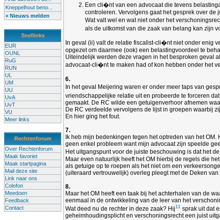
Een cli�nt van een advocaat die tevens belastinga
Kneppelhout beno...
controleren. Vervolgens gaat het gesprek over de 
» Nieuws melden
Wat valt wel en wat niet onder het verschoningsrech
als de uitkomst van die zaak van belang kan zijn v
Snellinks
In geval (ii) valt de relatie fiscalist-cli�nt niet onder
EUR
opgezet om daarmee (ook) een belastingvoordeel te behale
OUNL
Uiteindelijk werden deze vragen in het besproken geval a
RuG
advocaat-cli�nt te maken had of kon hebben onder het vers
RUN
UL
6.
UM
In het geval Meijering waren er onder meer taps van ges
UU
vriendschappelijke relatie uit en probeerde te forceren d
UvA
gemaakt. De RC wilde een getuigenverhoor afnemen waarbij
UvT
De RC verdeelde vervolgens de lijst in groepen waarbij zi
VU
En hier ging het fout.
Meer links
7.
Ik heb mijn bedenkingen tegen het optreden van het OM. H
Rechtenforum
geen enkel probleem want mijn advocaat zijn speelde geen r
Over Rechtenforum
Het uitgangspunt voor de juiste beschouwing is dat het de
Maak favoriet
Maar even natuurlijk heeft het OM hierbij de regels die 
Maak startpagina
als getuige op te roepen als het niet om een verkeersonge
Mail deze site
(uiteraard vertrouwelijk) overleg pleegt met de Deken van
Link naar ons
Colofon
8.
Meedoen
Maar het OM heeft een taak bij het achterhalen van de wa
eenmaal in de ontwikkeling van de leer van het verschonings
Feedback
11
Contact
Wat deed nu de rechter in deze zaak? Hij
sprak uit dat 
geheimhoudingsplicht en verschoningsrecht een juist uitg