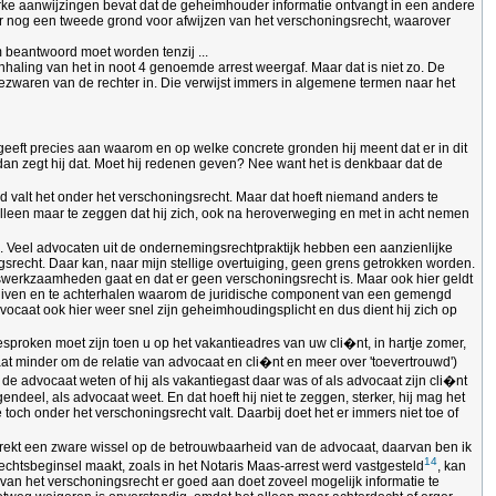
sterke aanwijzingen bevat dat de geheimhouder informatie ontvangt in een andere
er nog een tweede grond voor afwijzen van het verschoningsrecht, waarover
 beantwoord moet worden tenzij ...
nhaling van het in noot 4 genoemde arrest weergaf. Maar dat is niet zo. De
bezwaren van de rechter in. Die verwijst immers in algemene termen naar het
geeft precies aan waarom en op welke concrete gronden hij meent dat er in dit
dan zegt hij dat. Moet hij redenen geven? Nee want het is denkbaar dat de
nd valt het onder het verschoningsrecht. Maar dat hoeft niemand anders te
 alleen maar te zeggen dat hij zich, ook na heroverweging en met in acht nemen
d. Veel advocaten uit de ondernemingsrechtpraktijk hebben een aanzienlijke
ngsrecht. Daar kan, naar mijn stellige overtuiging, geen grens getrokken worden.
ieswerkzaamheden gaat en dat er geen verschoningsrecht is. Maar ook hier geldt
rschuiven en te achterhalen waarom de juridische component van een gemengd
dvocaat ook hier weer snel zijn geheimhoudingsplicht en dus dient hij zich op
sproken moet zijn toen u op het vakantieadres van uw cli�nt, in hartje zomer,
aat minder om de relatie van advocaat en cli�nt en meer over 'toevertrouwd')
de advocaat weten of hij als vakantiegast daar was of als advocaat zijn cli�nt
endeel, als advocaat weet. En dat hoeft hij niet te zeggen, sterker, hij mag het
och onder het verschoningsrecht valt. Daarbij doet het er immers niet toe of
it trekt een zware wissel op de betrouwbaarheid van de advocaat, daarvan ben ik
14
echtsbeginsel maakt, zoals in het Notaris Maas-arrest werd vastgesteld
, kan
 van het verschoningsrecht er goed aan doet zoveel mogelijk informatie te