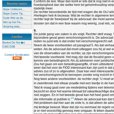
Conform de leer. Maar dan komt er iets dat ik nog niet in
Recente topics
hoedanigheid dan die welke hem tot geheimhouding verpli
dadelijk meer.
Slope Unblocke...
De rechter beoordeelde de lijst met vragen die de OvJ wi
Slope Game Tip...
Hiertegen heb ik bezwaar. Wat de rechter in algemene term
Oude Wet op de...
rechter legt de 'bewijslast' bij de advocaat: die moet aa
Wet op het Fin...
dossier (en dat in een fase waarin nog weinig, zoal iets, va
Verjaring bela...
9.
De juiste gang van zaken is als volgt. Rechter stelt vraa
Carrière
bijzondere geval geen verschoningsrecht is. De advocaat o
reden nu juist iets is dat onder het verschoningsrecht valt.
Boekel De Ner�e
Neem de twee voorbeelden uit paragraaf 5. Als dat verhaal
CMS DSB
weten. Als de advocaat dat moet uitleggen zou hij al wel 
van de observaties van de rechter, op zijn verschoningsre
Content Syndication
Het tweede voorbeeld. Het mag zijn dat de fiscalist geen
kennis van belastingrecht. Als zij adviseren over juridisc
Zou het gaan om een belastingaangifte, of een uitsluitend
weer dat het voor de FIOD interessant kan zijn juist in 
advies zus of zo is uitgevallen. Daar kan veel interessant
het verschoningsrecht te beroepen zonder enig inzicht in
Nog twee andere voorbeelden: de rechter zegt: 'U moet an
in zwembroek met elkaar praatte met een biertje in de han
'Wat ik vraag gaat over uw mededeling tijdens een televis
bezocht en door het warme klimaat tot vakantieachtige drach
niet zeggen. En in het tweede geval kan het heel goed om 
13
die informatie al publiek is.
Alleen de advocaat kan dat 
Het probleem dat hier aan de orde is, is dat alleen de adv
mij terdege bewust. Maar dat zijn nu eenmaal de regels va
je er niet voorzichtig genoeg mee omgaan. Ik teken daarbi