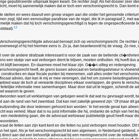
 enige gepubliceerde uitspraak tegen kwam. De rechter zegt: Als het dossier zeer 
cht, moet hij aannemelijk maken dat er toch een verschoningsrecht is. Dan komt 
lde stellen en wees daaruit een groep vragen aan die onder het genoemde criterium
en zegt, lijkt een eenvoudige parafrase van de regel, die ik in paragraaf 2, met aa
nnemelijk maken dat hij toch verschoningsgerechtigd is tegen de ongespecificeerde 
12
ststaat).
g. Verschoningsgerechtigde advocaat beroept zich op verschoningsrecht. De rechter 
verweegt of hij het hiermee eens is. Zo ja, dan beantwoordt hij de vraag. Zo nee, 
 over de andere strafzaak interessant is voor de zaak van de bellende cli�nt/vrie
eens een stukje van wat verborgen dient te blijven, moeten onthullen. Hij hoeft dus
cht blijft beroepen. En daarmee moet het klaar zijn. G��n uitleg en redengeving.
 verschoningsrecht heeft, de grens tussen advocaat en belastingadviseur is vloeien
he constructies en daar fiscale punten bij meenemen, valt alles onder het verschoni
 fiscaal advies, dan kan ik mij er mee verenigen, dat het om zuivere belastingadv
dat gebied waar de toch al verwante disciplines elkaar overlappen, de grens te ve
e feitelijke informatie mee samenhangen. Maar door dat uit te leggen, schendt de a
 het waarom te geven.
twoorden want uit verklaringen van getuigen weet ik dat wat nu gevraagd wordt, be
d aan de rand van het zwembad. Dat kan niet zakelijk geweest zijn.' Of (maar dit g
ieuitzending die door iedereen gehoord kon worden.' In het eerste geval kan alleen 
t was verleid. Maar dat is nu juist informatie die hij, ondanks de schijn van het teg
een mededeling gaan, die de advocaat weliswaar publiekelijk geuit heeft maar die t
beoordelen.
ocaat de feiten aan zijn kant kent en die feiten nu juist verborgen moet houden. D
n het spel. Als je het verschoningsrecht tot een algemeen, in Nederland geldend, r
j direct aan dat een behoorlijk advocaat bij een meningsverschil over de reikwijdte