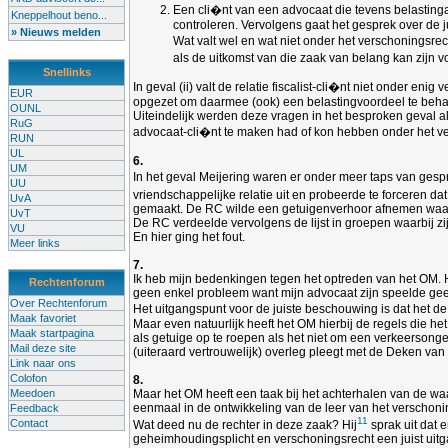
Een cli�nt van een advocaat die tevens belastinga
Kneppelhout beno...
controleren. Vervolgens gaat het gesprek over de 
» Nieuws melden
Wat valt wel en wat niet onder het verschoningsrech
als de uitkomst van die zaak van belang kan zijn v
Snellinks
In geval (ii) valt de relatie fiscalist-cli�nt niet onder
EUR
opgezet om daarmee (ook) een belastingvoordeel te behale
OUNL
Uiteindelijk werden deze vragen in het besproken geval a
RuG
advocaat-cli�nt te maken had of kon hebben onder het vers
RUN
UL
6.
UM
In het geval Meijering waren er onder meer taps van ges
UU
vriendschappelijke relatie uit en probeerde te forceren d
UvA
gemaakt. De RC wilde een getuigenverhoor afnemen waarbij
UvT
De RC verdeelde vervolgens de lijst in groepen waarbij zi
VU
En hier ging het fout.
Meer links
7.
Ik heb mijn bedenkingen tegen het optreden van het OM. H
Rechtenforum
geen enkel probleem want mijn advocaat zijn speelde geen r
Over Rechtenforum
Het uitgangspunt voor de juiste beschouwing is dat het de
Maak favoriet
Maar even natuurlijk heeft het OM hierbij de regels die 
Maak startpagina
als getuige op te roepen als het niet om een verkeersonge
Mail deze site
(uiteraard vertrouwelijk) overleg pleegt met de Deken van
Link naar ons
Colofon
8.
Meedoen
Maar het OM heeft een taak bij het achterhalen van de wa
eenmaal in de ontwikkeling van de leer van het verschonings
Feedback
11
Contact
Wat deed nu de rechter in deze zaak? Hij
sprak uit dat 
geheimhoudingsplicht en verschoningsrecht een juist uitg