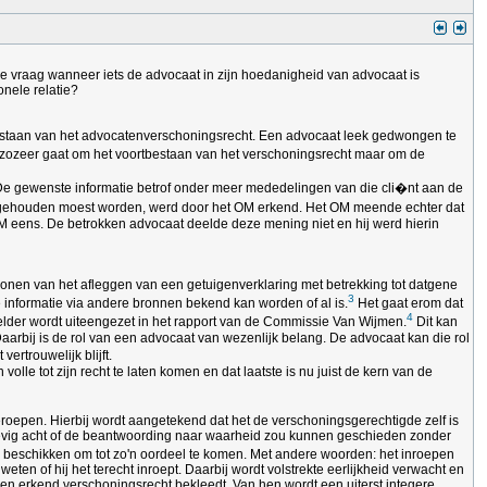
de vraag wanneer iets de advocaat in zijn hoedanigheid van advocaat is
nele relatie?
tbestaan van het advocatenverschoningsrecht. Een advocaat leek gedwongen te
et zozeer gaat om het voortbestaan van het verschoningsrecht maar om de
. De gewenste informatie betrof onder meer mededelingen van die cli�nt aan de
g gehouden moest worden, werd door het OM erkend. Het OM meende echter dat
OM eens. De betrokken advocaat deelde deze mening niet en hij werd hierin
chonen van het afleggen van een getuigenverklaring met betrekking tot datgene
3
de informatie via andere bronnen bekend kan worden of al is.
Het gaat erom dat
4
 helder wordt uiteengezet in het rapport van de Commissie Van Wijmen.
Dit kan
arbij is de rol van een advocaat van wezenlijk belang. De advocaat kan die rol
rtrouwelijk blijft.
olle tot zijn recht te laten komen en dat laatste is nu juist de kern van de
eroepen. Hierbij wordt aangetekend dat het de verschoningsgerechtigde zelf is
nderhevig acht of de beantwoording naar waarheid zou kunnen geschieden zonder
nis beschikken om tot zo'n oordeel te komen. Met andere woorden: het inroepen
eten of hij het terecht inroept. Daarbij wordt volstrekte eerlijkheid verwacht en
en erkend verschoningsrecht bekleedt. Van hen wordt een uiterst integere