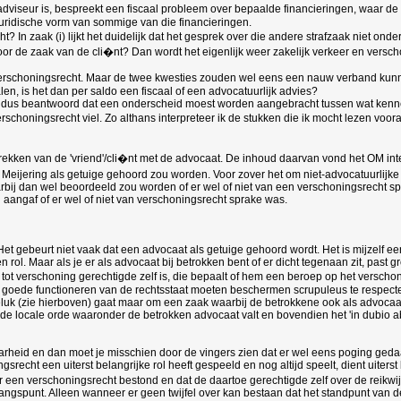
dviseur is, bespreekt een fiscaal probleem over bepaalde financieringen, waar de F
juridische vorm van sommige van die financieringen.
t? In zaak (i) lijkt het duidelijk dat het gesprek over die andere strafzaak niet on
oor de zaak van de cli�nt? Dan wordt het eigenlijk weer zakelijk verkeer en versc
 enig verschoningsrecht. Maar de twee kwesties zouden wel eens een nauw verband ku
n, is het dan per saldo een fiscaal of een advocatuurlijk advies?
ldus beantwoord dat een onderscheid moest worden aangebracht tussen wat kennelij
choningsrecht viel. Zo althans interpreteer ik de stukken die ik mocht lezen vooral
prekken van de 'vriend'/cli�nt met de advocaat. De inhoud daarvan vond het OM in
at Meijering als getuige gehoord zou worden. Voor zover het om niet-advocatuurlijk
 dan wel beoordeeld zou worden of er wel of niet van een verschoningsrecht sprake
j aangaf of er wel of niet van verschoningsrecht sprake was.
et gebeurt niet vaak dat een advocaat als getuige gehoord wordt. Het is mijzelf 
ol. Maar als je er als advocaat bij betrokken bent of er dicht tegenaan zit, past gr
 tot verschoning gerechtigde zelf is, die bepaalt of hem een beroep op het versch
het goede functioneren van de rechtsstaat moeten beschermen scrupuleus te respect
luk (zie hierboven) gaat maar om een zaak waarbij de betrokkene ook als advocaat b
 de locale orde waaronder de betrokken advocaat valt en bovendien het 'in dubio ab
arheid en dan moet je misschien door de vingers zien dat er wel eens poging geda
recht een uiterst belangrijke rol heeft gespeeld en nog altijd speelt, dient uiterst
er een verschoningsrecht bestond en dat de daartoe gerechtigde zelf over de reikwi
angspunt. Alleen wanneer er geen twijfel over kan bestaan dat het standpunt van