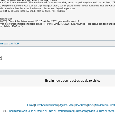
en Vzr. Rb. Den Haag 15 maart 2005 (KG) LJN AT0304.
penmand' 'Ach wat vervelend. Wat mankeert u?' 'Niet zozeer ziek, maar dat gedoe op het werk zit me hoog.' 
, zakelijke contacten of wat dan ook zijn; het gaat erom, dat zij plaats vinden in een relatie die niet die va
ie de rechter hier liever als instituut en niet als een bepaalde persoon.
uit HR 17 oktober 2006, NJ 2006, 582, p. 5528, r.k., midden.
oelt te zijn.
(YB). Zie ook het latere arrest HR 17 oktober 2007, genoemd in noot 12.
n van het verschoningsrecht nodig zijn is HR 9 mei 2006, NJ 2006, 622, waar de Hoge Raad een toch uitge
', Adv.bl. 2006, nr 3.
wnload als PDF
Er zijn nog geen reacties op deze visie.
Home
Over Rechtenforum.nl
Agenda
Visie
Downloads
Links
Mail deze site
Cont
|
|
|
|
|
|
|
Rechtennieuws.nl
Jure.nl
Maxius.nl
Parlis.nl
Rechtenforum.nl
Juridischeagenda.nl
Juridica.nl
Sites:
|
|
|
|
|
|
|
MijnWet