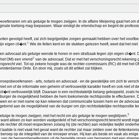
eoefenaren om als getuige te mogen zwijgen. In de affaire Meijering gaat het om 
ale toetsing mag toepassen. Waar eindigt de vriendschap en begint de professio
ranten gevolgd heeft, zal zich begrijpelijke zorgen gemaakt hebben over het voor
1
ijn eigen cli�nt.
Wie de feiten kent en de stukken gelezen heeft, weet dat het ni
en advocaat als getuige wenste te horen in een strafzaak tegen zijn eigen cli�nt
2
 het OM) een vriend
van de advocaat. Dat er met het verschoningsrecht rekenin
ngsrecht viel. Tot op zekere hoogte was de rechter-commissaris (RC) dit met het 
rdamse Orde. En door mij, zoals uit dit artikel zal blijken.
eroepsbeoefenaren - arts, notaris en advocaat - en de geestelijke om zich te vers
iet om of de informatie een geheim of vertrouwelijk karakter heeft en ook niet of 
li�nt vertrouwelijk blijft. Daaraan is een rechtsstatelijk belang gekoppeld, zoals
 burger de mogelijkheid hebben de hem toekomende rechtspositie te effectueren. Da
uwen en er met name op kan rekenen dat communicatie tussen hem en de advocaat ve
etornd aan de mogelijkheid van de burger om zijn rechtsstatelijke rechtspositie ten v
5
getuige te mogen zwijgen; niet het recht om als getuige te mogen wegblijven.
n want alleen zo kan worden vastgesteld of het verschoningsrecht terecht wordt ing
ijl de rechter dit moet respecteren zolang hij (de rechter) aan redelijke twijfel o
t laatste is niet vaak het geval want de rechter zal maar zelden over de feitenken
eroep op de integriteit van de inroeper ervan. Hij kan als beste en vaak als enige w
der van de beroepsbeoefenaren uit de beperkte groep van beroepen met een algeme