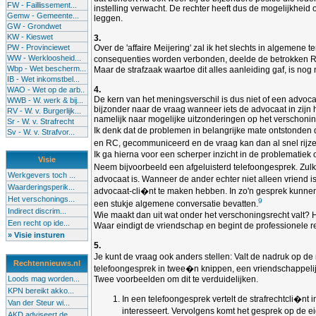
FW - Faillissement...
instelling verwacht. De rechter heeft dus de mogelijkheid
Gemw - Gemeente...
leggen.
GW - Grondwet
KW - Kieswet
3.
PW - Provinciewet
Over de 'affaire Meijering' zal ik het slechts in algemene
WW - Werkloosheid...
consequenties worden verbonden, deelde de betrokken RC a
Wbp - Wet bescherm...
Maar de strafzaak waartoe dit alles aanleiding gaf, is no
IB - Wet inkomstbel...
4.
WAO - Wet op de arb..
De kern van het meningsverschil is dus niet of een advoca
WWB - W. werk & bij...
bijzonder naar de vraag wanneer iets de advocaat in zi
RV - W. v. Burgerlijk...
namelijk naar mogelijke uitzonderingen op het verschonin
Sr - W. v. Strafrecht
Ik denk dat de problemen in belangrijke mate ontstonden 
Sv - W. v. Strafvor...
en RC, gecommuniceerd en de vraag kan dan al snel rijzen
Ik ga hierna voor een scherper inzicht in de problematiek o
Visie
Neem bijvoorbeeld een afgeluisterd telefoongesprek. Zul
Werkgevers toch ...
advocaat is. Wanneer de ander echter niet alleen vriend
Waarderingsperik...
advocaat-cli�nt te maken hebben. In zo'n gesprek kunnen 
Het verschonings...
9
een stukje algemene conversatie bevatten.
Indirect discrim...
Wie maakt dan uit wat onder het verschoningsrecht valt? He
Een recht op ide...
Waar eindigt de vriendschap en begint de professionele re
» Visie insturen
5.
Je kunt de vraag ook anders stellen: Valt de nadruk op de
Rechtennieuws.nl
telefoongesprek in twee�n knippen, een vriendschappelijk,
Loods mag worden...
Twee voorbeelden om dit te verduidelijken.
KPN bereikt akko...
In een telefoongesprek vertelt de strafrechtcli�nt
Van der Steur wi...
interesseert. Vervolgens komt het gesprek op de e
AKD adviseert de...