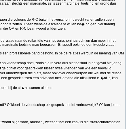
aaraan slechts een marginale, zelfs zeer marginale, toetsing ten grondslag
 vragen die volgens de R-C buiten het verschoningsrecht vallen zullen geen
or te zetten uit een wens de escalatie te willen be�indigen. Verstandig.
agen die OM en R-C beantwoord wilden zien.
m de vraag naar de reikwijdte van het verschoningsrecht en dan meer in het
 marginale toetsing mag toepassen. Er speelt ook nog een tweede vraag,
s een professionele band bestond. In beide relaties werd, in de mening van OM
 op vriendschap doel, zoals die re vera dus niet bestaat in het geval Meijering.
t geldt niet voor gesprekken tussen twee vrienden van wie een toevallig
ver onderwerpen die niets, maar ook over onderwerpen die wel met de relatie
 een gesprek tussen een advocaat met iemand die uitsluitend cli�nt is, kan
ptie bij de cli�nt, samen uit eten.
? Of kleurt de vriendschap elk gesprek tot niet-vertrouwelijk? Of: kan je een
 wordt bijgestaan, omdat hij weet dat het een zaak is die strafrechtadvocaten