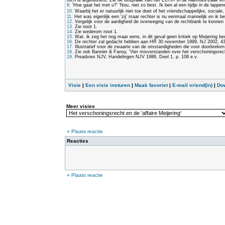
toch is afgeluisterd. Zie de uitspraak van het ECHR in de Aalmoes-zaak 
9.
'Hoe gaat het met u?' 'Nou, niet zo best. Ik ben al een tijdje in de lap
10.
Waarbij het er natuurlijk niet toe doet of het vriendschappelijke, sociale
11.
Het was eigenlijk een 'zij' maar rechter is nu eenmaal mannelijk en ik bez
12.
Vergelijk voor de aardigheid de overweging van de rechtbank te kennen 
13.
Zie noot 1.
14.
Zie wederom noot 1.
15.
Wat, ik zeg het nog maar eens, in dit geval geen kritiek op Meijering bed
16.
De rechter zal gedacht hebben aan HR 30 november 1999, NJ 2002, 438 
17.
Illustratief voor de zwaarte van de omstandigheden die voor doorbreke
18.
Zie ook Bannier & Fanoy, 'Vier misverstanden over het verschoningsrecht
19.
Preadvies NJV, Handelingen NJV 1986, Deel 1, p. 108 e.v.
Visie
|
Een visie insturen
|
Maak favoriet
|
E-mail vriend(in)
|
Do
Meer visies
» Plaats reactie
Reacties
» Plaats reactie