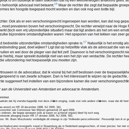
lijk is om duidelijk te laten uitkomen dat hij een weloverwogen antwoord geeft. B
15
n behoorlijk advocaat niet betaamt.
Maar de rechter die zegt dat bepaalde groe
ileermes ten hoogste toegepast mocht worden en dan ook nog een botte bijl.
chter. Ook als er een verschoningsrecht ingeroepen kan worden, kan dat nog gepa
t, moet prevaleren boven het verschoningsrecht. De rechter verwijst naar de Hoge 
rkt (toch een vrij uitzonderlijke situatie!) maar dat ligt anders als het om een erns
er zulke bijzondere omstandigheden waren: Het opsporen van het lekken van zeer gev
17
aad bedoelde uitzonderlijke omstandigheden sprake is.
Natuurlijk is het ernstig a
svinding gaat, doet wijken? Ligt dat op hetzelfde vlak als de advocaat die van een e
hullen en wel door de pleger van dat feit zelf. Daarvoor is het verschoningsrecht n
e hierbij, maar spreekt duidelijk niet van een het zijn van verdachte. De rechter
die uitzondering niet toepasselijk zou moeten zijn.
vertrouwen in de advocatuur, dat ik vooral bij het zelf beslissen over de toepasselij
 gespeend is van zwarte schapen. Dan is het interessant te wijzen op de gedachte,
te suggereert het instellen van een bijzondere kamer die over verschoningsrechtk
uur aan de Universiteit van Amsterdam en advocaat te Amsterdam.
elsblad.
adrukt dat hij vriendschappelijk met deze cli�nt omging, zoals met vele andere cli�nten, maar dat dit heel
aas-arrest) en HR 18 december 1998, NJ 2000, 341.
voorzitter ook Commissie Van Wijmen genoemd) 24 april 2006.
denen, die begrip oproepen (ook al waren ze achteraf onjuist) bleef hij toch weg.
 verkeerde afweging kwam HR 17 oktober 2006, NJ 2006, 583.
r. Mr. Bram Moszkowitz verdedigde dit onlangs in zijn 'Holleeder-persconferentie'. Persoonlijk ben ik er 
echtadvocaten tevergeefs zowel in Straatsburg als in Nederland aangevochten, of meer precies: het niet ver