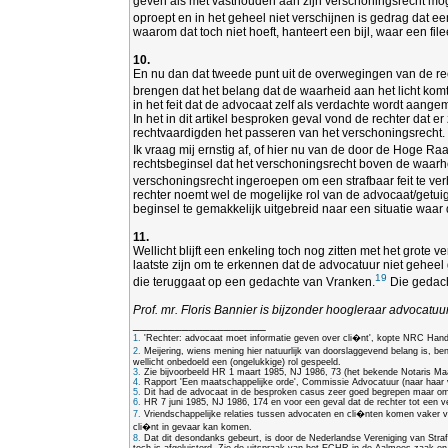
geven als met vasthouden aan zijn verschoningsrecht moge
oproept en in het geheel niet verschijnen is gedrag dat ee
waarom dat toch niet hoeft, hanteert een bijl, waar een f
10.
En nu dan dat tweede punt uit de overwegingen van de re
brengen dat het belang dat de waarheid aan het licht kom
in het feit dat de advocaat zelf als verdachte wordt aangeme
In het in dit artikel besproken geval vond de rechter dat 
rechtvaardigden het passeren van het verschoningsrecht.
Ik vraag mij ernstig af, of hier nu van de door de Hoge R
rechtsbeginsel dat het verschoningsrecht boven de waarheid
verschoningsrecht ingeroepen om een strafbaar feit te ver
rechter noemt wel de mogelijke rol van de advocaat/getuig
beginsel te gemakkelijk uitgebreid naar een situatie waar 
11.
Wellicht blijft een enkeling toch nog zitten met het grote 
laatste zijn om te erkennen dat de advocatuur niet geheel
19
die teruggaat op een gedachte van Vranken.
Die gedach
Prof. mr. Floris Bannier is bijzonder hoogleraar advocat
___________________
1.
'Rechter: advocaat moet informatie geven over cli�nt', kopte NRC Hand
2.
Meijering, wiens mening hier natuurlijk van doorslaggevend belang is, ben
wellicht onbedoeld een (ongelukkige) rol gespeeld.
3.
Zie bijvoorbeeld HR 1 maart 1985, NJ 1986, 73 (het bekende Notaris M
4.
Rapport 'Een maatschappelijke orde', Commissie Advocatuur (naar haar 
5.
Dit had de advocaat in de besproken casus zeer goed begrepen maar om re
6.
HR 7 juni 1985, NJ 1986, 174 en voor een geval dat de rechter tot een
7.
Vriendschappelijke relaties tussen advocaten en cli�nten komen vaker voo
cli�nt in gevaar kan komen.
8.
Dat dit desondanks gebeurt, is door de Nederlandse Vereniging van Strafr