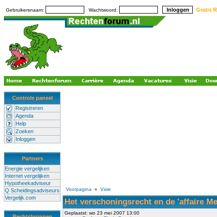
Gratis R
Gebruikersnaam:
Wachtwoord:
Controle paneel
Registreren
Agenda
Help
Zoeken
Inloggen
Partners
Energie vergelijken
Internet vergelijken
Hypotheekadviseur
Voorpagina
»
Visie
Q Scheidingsadviseurs
Vergelijk.com
Het verschoningsrecht en de 'affaire Me
Geplaatst: wo 23 mei 2007 13:00
Rechtsbronnen