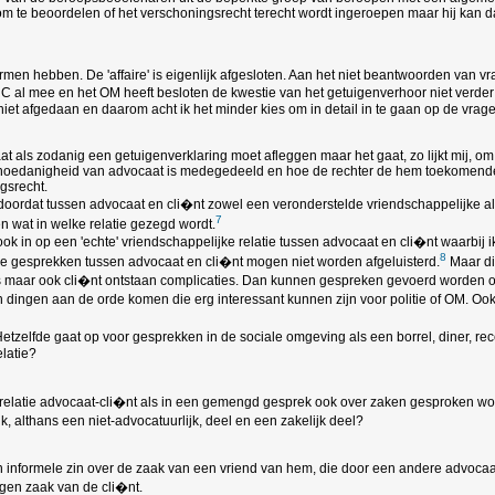
 om te beoordelen of het verschoningsrecht terecht wordt ingeroepen maar hij kan d
 termen hebben. De 'affaire' is eigenlijk afgesloten. Aan het niet beantwoorden van
l mee en het OM heeft besloten de kwestie van het getuigenverhoor niet verder do
g niet afgedaan en daarom acht ik het minder kies om in detail in te gaan op de vr
at als zodanig een getuigenverklaring moet afleggen maar het gaat, zo lijkt mij, o
jn hoedanigheid van advocaat is medegedeeld en hoe de rechter de hem toekomende
gsrecht.
doordat tussen advocaat en cli�nt zowel een veronderstelde vriendschappelijke al
7
 wat in welke relatie gezegd wordt.
ok in op een 'echte' vriendschappelijke relatie tussen advocaat en cli�nt waarbij ik
8
ke gesprekken tussen advocaat en cli�nt mogen niet worden afgeluisterd.
Maar di
 is maar ook cli�nt ontstaan complicaties. Dan kunnen gespreken gevoerd worden o
dingen aan de orde komen die erg interessant kunnen zijn voor politie of OM. Ook
tzelfde gaat op voor gesprekken in de sociale omgeving als een borrel, diner, rece
latie?
 relatie advocaat-cli�nt als in een gemengd gesprek ook over zaken gesproken wordt
 althans een niet-advocatuurlijk, deel en een zakelijk deel?
 in informele zin over de zaak van een vriend van hem, die door een andere advocaat
igen zaak van de cli�nt.