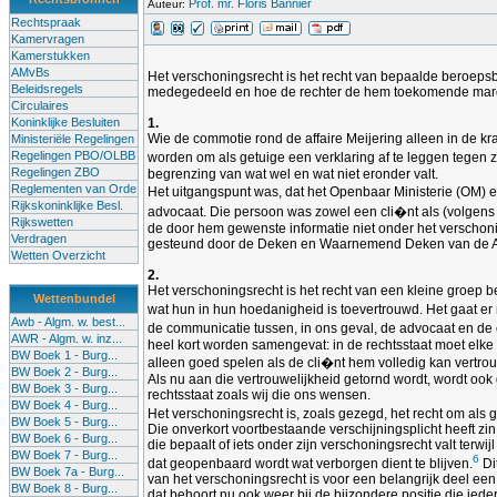
Prof. mr. Floris Bannier
Auteur:
Rechtspraak
Kamervragen
Kamerstukken
AMvBs
Het verschoningsrecht is het recht van bepaalde beroepsb
Beleidsregels
medegedeeld en hoe de rechter de hem toekomende margin
Circulaires
Koninklijke Besluiten
1.
Wie de commotie rond de affaire Meijering alleen in de k
Ministeriële Regelingen
Regelingen PBO/OLBB
worden om als getuige een verklaring af te leggen tegen z
Regelingen ZBO
begrenzing van wat wel en wat niet eronder valt.
Reglementen van Orde
Het uitgangspunt was, dat het Openbaar Ministerie (OM) e
Rijkskoninklijke Besl.
advocaat. Die persoon was zowel een cli�nt als (volgens
Rijkswetten
de door hem gewenste informatie niet onder het verschoni
Verdragen
gesteund door de Deken en Waarnemend Deken van de Amste
Wetten Overzicht
2.
Het verschoningsrecht is het recht van een kleine groep b
Wettenbundel
wat hun in hun hoedanigheid is toevertrouwd. Het gaat er n
Awb - Algm. w. best...
de communicatie tussen, in ons geval, de advocaat en de c
AWR - Algm. w. inz...
heel kort worden samengevat: in de rechtsstaat moet elke
BW Boek 1 - Burg...
alleen goed spelen als de cli�nt hem volledig kan vertro
BW Boek 2 - Burg...
Als nu aan die vertrouwelijkheid getornd wordt, wordt ook g
BW Boek 3 - Burg...
rechtsstaat zoals wij die ons wensen.
BW Boek 4 - Burg...
Het verschoningsrecht is, zoals gezegd, het recht om als 
BW Boek 5 - Burg...
Die onverkort voortbestaande verschijningsplicht heeft zi
BW Boek 6 - Burg...
die bepaalt of iets onder zijn verschoningsrecht valt terw
BW Boek 7 - Burg...
6
dat geopenbaard wordt wat verborgen dient te blijven.
Di
BW Boek 7a - Burg...
van het verschoningsrecht is voor een belangrijk deel een b
BW Boek 8 - Burg...
dat behoort nu ook weer bij de bijzondere positie die ie