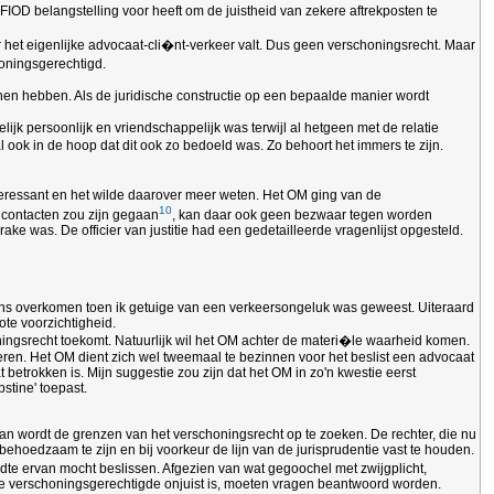
IOD belangstelling voor heeft om de juistheid van zekere aftrekposten te
der het eigenlijke advocaat-cli�nt-verkeer valt. Dus geen verschoningsrecht. Maar
honingsgerechtigd.
nnen hebben. Als de juridische constructie op een bepaalde manier wordt
k persoonlijk en vriendschappelijk was terwijl al hetgeen met de relatie
 ook in de hoop dat dit ook zo bedoeld was. Zo behoort het immers te zijn.
teressant en het wilde daarover meer weten. Het OM ging van de
10
e contacten zou zijn gegaan
, kan daar ook geen bezwaar tegen worden
 was. De officier van justitie had een gedetailleerde vragenlijst opgesteld.
eens overkomen toen ik getuige van een verkeersongeluk was geweest. Uiteraard
ote voorzichtigheid.
oningsrecht toekomt. Natuurlijk wil het OM achter de materi�le waarheid komen.
eren. Het OM dient zich wel tweemaal te bezinnen voor het beslist een advocaat
etrokken is. Mijn suggestie zou zijn dat het OM in zo'n kwestie eerst
stine' toepast.
an wordt de grenzen van het verschoningsrecht op te zoeken. De rechter, die nu
 behoedzaam te zijn en bij voorkeur de lijn van de jurisprudentie vast te houden.
jdte ervan mocht beslissen. Afgezien van wat gegoochel met zwijgplicht,
 de verschoningsgerechtigde onjuist is, moeten vragen beantwoord worden.