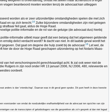
otweg weigeren is onverstandig, omdat het alleen maar achterdocht of erger
pen vragen beantwoord moeten worden tenzij de advocaat kan uitleggen
sseerd worden als er zeer uitzonderlijke omstandigheden spelen die met zich
16
Raad en op zich terecht.
Zulke bijzondere omstandigheden zijn niet gelegen
tig strafbaar feit gaat, aldus de Hoge Raad.
oelige politie-informatie en de rol van de getuige (de advocaat dus) hierbij
ls politie-informatie uitlekt maar geeft dat een belang dat het algemeen geldende
rnstig delict verdacht wordt? Ik dacht van niet. In dit laatste geval wordt het
18
iet gegeven. Dat gaat om degene die hulp zoekt bij de advocaat.
Let wel, de
 heeft hier de door de Hoge Raad geschapen uitzondering op het Notaris Maas-
kheid van het verschoningsrecht gerechtvaardigd acht. Ik zal ook weer niet de
 die Rutgers in zijn noot onder HR 13 januari 2006, NJ 2006, 480, releveerde en
westies oordeelt.
 wat anders is dan 'vriendschap'. Daarvan was in dit geval geen sprake. Dit punt heeft in deze kwestie
geen voorstander van omdat de noodzakelijke onafhankelijkheid van de advocaat ten opzichte van zijn
nietigen van de transscripten of geluidsdragers van die gesprekken als zo'n gesprek al dan niet legaal