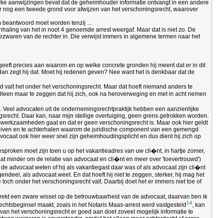
sterke aanwijzingen bevat dat de geheimhouder informatie ontvangt in een andere
er nog een tweede grond voor afwijzen van het verschoningsrecht, waarover
 beantwoord moet worden tenzij ...
nhaling van het in noot 4 genoemde arrest weergaf. Maar dat is niet zo. De
bezwaren van de rechter in. Die verwijst immers in algemene termen naar het
geeft precies aan waarom en op welke concrete gronden hij meent dat er in dit
dan zegt hij dat. Moet hij redenen geven? Nee want het is denkbaar dat de
nd valt het onder het verschoningsrecht. Maar dat hoeft niemand anders te
 alleen maar te zeggen dat hij zich, ook na heroverweging en met in acht nemen
d. Veel advocaten uit de ondernemingsrechtpraktijk hebben een aanzienlijke
ngsrecht. Daar kan, naar mijn stellige overtuiging, geen grens getrokken worden.
ieswerkzaamheden gaat en dat er geen verschoningsrecht is. Maar ook hier geldt
rschuiven en te achterhalen waarom de juridische component van een gemengd
dvocaat ook hier weer snel zijn geheimhoudingsplicht en dus dient hij zich op
sproken moet zijn toen u op het vakantieadres van uw cli�nt, in hartje zomer,
aat minder om de relatie van advocaat en cli�nt en meer over 'toevertrouwd')
de advocaat weten of hij als vakantiegast daar was of als advocaat zijn cli�nt
endeel, als advocaat weet. En dat hoeft hij niet te zeggen, sterker, hij mag het
och onder het verschoningsrecht valt. Daarbij doet het er immers niet toe of
it trekt een zware wissel op de betrouwbaarheid van de advocaat, daarvan ben ik
14
echtsbeginsel maakt, zoals in het Notaris Maas-arrest werd vastgesteld
, kan
 van het verschoningsrecht er goed aan doet zoveel mogelijk informatie te