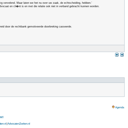
'Erg vervelend. Maar laten we het nu over uw zaak, de echtscheiding, hebben.'
n advocaat en cli�nt is en met die relatie ook niet in verband gebracht kunnen worden.
breid door de rechtbank gemotiveerde doorbreking casseerde.
Agenda
act
ten.nl
|
AdvocatenZoeken.nl