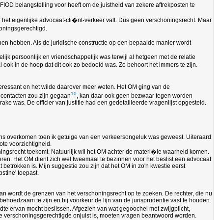
IOD belangstelling voor heeft om de juistheid van zekere aftrekposten te
der het eigenlijke advocaat-cli�nt-verkeer valt. Dus geen verschoningsrecht. Maar
honingsgerechtigd.
nnen hebben. Als de juridische constructie op een bepaalde manier wordt
k persoonlijk en vriendschappelijk was terwijl al hetgeen met de relatie
 ook in de hoop dat dit ook zo bedoeld was. Zo behoort het immers te zijn.
teressant en het wilde daarover meer weten. Het OM ging van de
10
e contacten zou zijn gegaan
, kan daar ook geen bezwaar tegen worden
 was. De officier van justitie had een gedetailleerde vragenlijst opgesteld.
eens overkomen toen ik getuige van een verkeersongeluk was geweest. Uiteraard
ote voorzichtigheid.
oningsrecht toekomt. Natuurlijk wil het OM achter de materi�le waarheid komen.
eren. Het OM dient zich wel tweemaal te bezinnen voor het beslist een advocaat
etrokken is. Mijn suggestie zou zijn dat het OM in zo'n kwestie eerst
stine' toepast.
an wordt de grenzen van het verschoningsrecht op te zoeken. De rechter, die nu
 behoedzaam te zijn en bij voorkeur de lijn van de jurisprudentie vast te houden.
jdte ervan mocht beslissen. Afgezien van wat gegoochel met zwijgplicht,
 de verschoningsgerechtigde onjuist is, moeten vragen beantwoord worden.