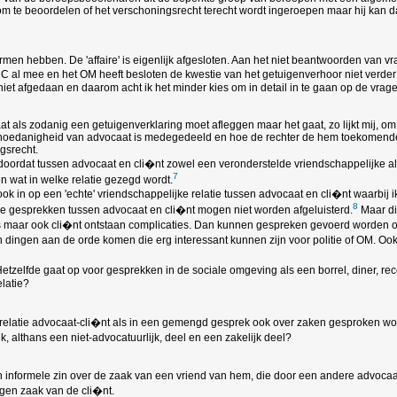
 om te beoordelen of het verschoningsrecht terecht wordt ingeroepen maar hij kan d
 termen hebben. De 'affaire' is eigenlijk afgesloten. Aan het niet beantwoorden van
l mee en het OM heeft besloten de kwestie van het getuigenverhoor niet verder do
g niet afgedaan en daarom acht ik het minder kies om in detail in te gaan op de vr
at als zodanig een getuigenverklaring moet afleggen maar het gaat, zo lijkt mij, o
jn hoedanigheid van advocaat is medegedeeld en hoe de rechter de hem toekomende
gsrecht.
doordat tussen advocaat en cli�nt zowel een veronderstelde vriendschappelijke al
7
 wat in welke relatie gezegd wordt.
ok in op een 'echte' vriendschappelijke relatie tussen advocaat en cli�nt waarbij ik
8
ke gesprekken tussen advocaat en cli�nt mogen niet worden afgeluisterd.
Maar di
 is maar ook cli�nt ontstaan complicaties. Dan kunnen gespreken gevoerd worden o
dingen aan de orde komen die erg interessant kunnen zijn voor politie of OM. Ook
tzelfde gaat op voor gesprekken in de sociale omgeving als een borrel, diner, rece
latie?
 relatie advocaat-cli�nt als in een gemengd gesprek ook over zaken gesproken wordt
 althans een niet-advocatuurlijk, deel en een zakelijk deel?
 in informele zin over de zaak van een vriend van hem, die door een andere advocaat
igen zaak van de cli�nt.