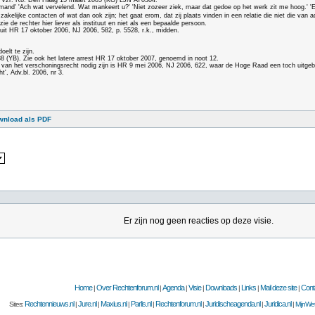
en Vzr. Rb. Den Haag 15 maart 2005 (KG) LJN AT0304.
penmand' 'Ach wat vervelend. Wat mankeert u?' 'Niet zozeer ziek, maar dat gedoe op het werk zit me hoog.' 
, zakelijke contacten of wat dan ook zijn; het gaat erom, dat zij plaats vinden in een relatie die niet die va
ie de rechter hier liever als instituut en niet als een bepaalde persoon.
uit HR 17 oktober 2006, NJ 2006, 582, p. 5528, r.k., midden.
oelt te zijn.
(YB). Zie ook het latere arrest HR 17 oktober 2007, genoemd in noot 12.
n van het verschoningsrecht nodig zijn is HR 9 mei 2006, NJ 2006, 622, waar de Hoge Raad een toch uitge
', Adv.bl. 2006, nr 3.
wnload als PDF
Er zijn nog geen reacties op deze visie.
Home
Over Rechtenforum.nl
Agenda
Visie
Downloads
Links
Mail deze site
Cont
|
|
|
|
|
|
|
Rechtennieuws.nl
Jure.nl
Maxius.nl
Parlis.nl
Rechtenforum.nl
Juridischeagenda.nl
Juridica.nl
Sites:
|
|
|
|
|
|
|
MijnWet