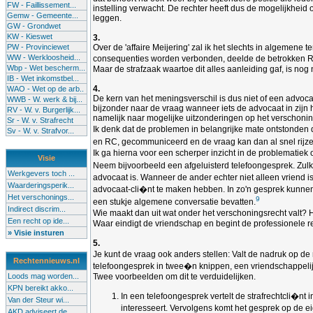
FW - Faillissement...
instelling verwacht. De rechter heeft dus de mogelijkheid
Gemw - Gemeente...
leggen.
GW - Grondwet
KW - Kieswet
3.
PW - Provinciewet
Over de 'affaire Meijering' zal ik het slechts in algemene
WW - Werkloosheid...
consequenties worden verbonden, deelde de betrokken RC a
Wbp - Wet bescherm...
Maar de strafzaak waartoe dit alles aanleiding gaf, is no
IB - Wet inkomstbel...
4.
WAO - Wet op de arb..
De kern van het meningsverschil is dus niet of een advoca
WWB - W. werk & bij...
bijzonder naar de vraag wanneer iets de advocaat in zi
RV - W. v. Burgerlijk...
namelijk naar mogelijke uitzonderingen op het verschonin
Sr - W. v. Strafrecht
Ik denk dat de problemen in belangrijke mate ontstonden 
Sv - W. v. Strafvor...
en RC, gecommuniceerd en de vraag kan dan al snel rijzen
Ik ga hierna voor een scherper inzicht in de problematiek o
Visie
Neem bijvoorbeeld een afgeluisterd telefoongesprek. Zul
Werkgevers toch ...
advocaat is. Wanneer de ander echter niet alleen vriend
Waarderingsperik...
advocaat-cli�nt te maken hebben. In zo'n gesprek kunnen 
Het verschonings...
9
een stukje algemene conversatie bevatten.
Indirect discrim...
Wie maakt dan uit wat onder het verschoningsrecht valt? He
Een recht op ide...
Waar eindigt de vriendschap en begint de professionele re
» Visie insturen
5.
Je kunt de vraag ook anders stellen: Valt de nadruk op de
Rechtennieuws.nl
telefoongesprek in twee�n knippen, een vriendschappelijk,
Loods mag worden...
Twee voorbeelden om dit te verduidelijken.
KPN bereikt akko...
In een telefoongesprek vertelt de strafrechtcli�nt
Van der Steur wi...
interesseert. Vervolgens komt het gesprek op de e
AKD adviseert de...