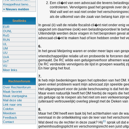
Een cli�nt van een advocaat die tevens belastinga
Kneppelhout beno...
controleren. Vervolgens gaat het gesprek over de 
» Nieuws melden
Wat valt wel en wat niet onder het verschoningsrech
als de uitkomst van die zaak van belang kan zijn v
Snellinks
In geval (ii) valt de relatie fiscalist-cli�nt niet onder
EUR
opgezet om daarmee (ook) een belastingvoordeel te behale
OUNL
Uiteindelijk werden deze vragen in het besproken geval a
RuG
advocaat-cli�nt te maken had of kon hebben onder het vers
RUN
UL
6.
UM
In het geval Meijering waren er onder meer taps van ges
UU
vriendschappelijke relatie uit en probeerde te forceren d
UvA
gemaakt. De RC wilde een getuigenverhoor afnemen waarbij
UvT
De RC verdeelde vervolgens de lijst in groepen waarbij zi
VU
En hier ging het fout.
Meer links
7.
Ik heb mijn bedenkingen tegen het optreden van het OM. H
Rechtenforum
geen enkel probleem want mijn advocaat zijn speelde geen r
Over Rechtenforum
Het uitgangspunt voor de juiste beschouwing is dat het de
Maak favoriet
Maar even natuurlijk heeft het OM hierbij de regels die 
Maak startpagina
als getuige op te roepen als het niet om een verkeersonge
Mail deze site
(uiteraard vertrouwelijk) overleg pleegt met de Deken van
Link naar ons
Colofon
8.
Meedoen
Maar het OM heeft een taak bij het achterhalen van de wa
eenmaal in de ontwikkeling van de leer van het verschonings
Feedback
11
Contact
Wat deed nu de rechter in deze zaak? Hij
sprak uit dat 
geheimhoudingsplicht en verschoningsrecht een juist uitg