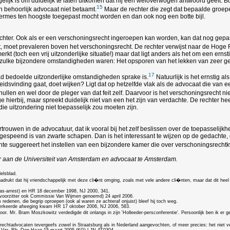
lijk is om duidelijk te laten uitkomen dat hij een weloverwogen antwoord geeft. B
15
n behoorlijk advocaat niet betaamt.
Maar de rechter die zegt dat bepaalde groe
ileermes ten hoogste toegepast mocht worden en dan ook nog een botte bijl.
chter. Ook als er een verschoningsrecht ingeroepen kan worden, kan dat nog gepa
t, moet prevaleren boven het verschoningsrecht. De rechter verwijst naar de Hoge 
rkt (toch een vrij uitzonderlijke situatie!) maar dat ligt anders als het om een erns
er zulke bijzondere omstandigheden waren: Het opsporen van het lekken van zeer gev
17
aad bedoelde uitzonderlijke omstandigheden sprake is.
Natuurlijk is het ernstig a
svinding gaat, doet wijken? Ligt dat op hetzelfde vlak als de advocaat die van een e
hullen en wel door de pleger van dat feit zelf. Daarvoor is het verschoningsrecht n
e hierbij, maar spreekt duidelijk niet van een het zijn van verdachte. De rechter
die uitzondering niet toepasselijk zou moeten zijn.
vertrouwen in de advocatuur, dat ik vooral bij het zelf beslissen over de toepasselij
 gespeend is van zwarte schapen. Dan is het interessant te wijzen op de gedachte,
te suggereert het instellen van een bijzondere kamer die over verschoningsrechtk
uur aan de Universiteit van Amsterdam en advocaat te Amsterdam.
elsblad.
adrukt dat hij vriendschappelijk met deze cli�nt omging, zoals met vele andere cli�nten, maar dat dit heel
aas-arrest) en HR 18 december 1998, NJ 2000, 341.
voorzitter ook Commissie Van Wijmen genoemd) 24 april 2006.
denen, die begrip oproepen (ook al waren ze achteraf onjuist) bleef hij toch weg.
 verkeerde afweging kwam HR 17 oktober 2006, NJ 2006, 583.
r. Mr. Bram Moszkowitz verdedigde dit onlangs in zijn 'Holleeder-persconferentie'. Persoonlijk ben ik er 
echtadvocaten tevergeefs zowel in Straatsburg als in Nederland aangevochten, of meer precies: het niet ver