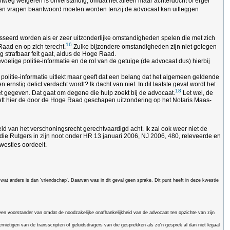
otweg weigeren is onverstandig, omdat het alleen maar achterdocht of erger
pen vragen beantwoord moeten worden tenzij de advocaat kan uitleggen
sseerd worden als er zeer uitzonderlijke omstandigheden spelen die met zich
16
Raad en op zich terecht.
Zulke bijzondere omstandigheden zijn niet gelegen
tig strafbaar feit gaat, aldus de Hoge Raad.
oelige politie-informatie en de rol van de getuige (de advocaat dus) hierbij
ls politie-informatie uitlekt maar geeft dat een belang dat het algemeen geldende
rnstig delict verdacht wordt? Ik dacht van niet. In dit laatste geval wordt het
18
iet gegeven. Dat gaat om degene die hulp zoekt bij de advocaat.
Let wel, de
 heeft hier de door de Hoge Raad geschapen uitzondering op het Notaris Maas-
kheid van het verschoningsrecht gerechtvaardigd acht. Ik zal ook weer niet de
 die Rutgers in zijn noot onder HR 13 januari 2006, NJ 2006, 480, releveerde en
westies oordeelt.
 wat anders is dan 'vriendschap'. Daarvan was in dit geval geen sprake. Dit punt heeft in deze kwestie
geen voorstander van omdat de noodzakelijke onafhankelijkheid van de advocaat ten opzichte van zijn
nietigen van de transscripten of geluidsdragers van die gesprekken als zo'n gesprek al dan niet legaal