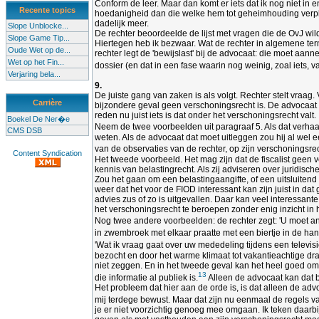
Conform de leer. Maar dan komt er iets dat ik nog niet in
Recente topics
hoedanigheid dan die welke hem tot geheimhouding verpli
dadelijk meer.
Slope Unblocke...
De rechter beoordeelde de lijst met vragen die de OvJ wi
Slope Game Tip...
Hiertegen heb ik bezwaar. Wat de rechter in algemene term
Oude Wet op de...
rechter legt de 'bewijslast' bij de advocaat: die moet aa
Wet op het Fin...
dossier (en dat in een fase waarin nog weinig, zoal iets, va
Verjaring bela...
9.
De juiste gang van zaken is als volgt. Rechter stelt vraa
Carrière
bijzondere geval geen verschoningsrecht is. De advocaat o
reden nu juist iets is dat onder het verschoningsrecht valt.
Boekel De Ner�e
Neem de twee voorbeelden uit paragraaf 5. Als dat verhaal
CMS DSB
weten. Als de advocaat dat moet uitleggen zou hij al wel 
van de observaties van de rechter, op zijn verschoningsre
Content Syndication
Het tweede voorbeeld. Het mag zijn dat de fiscalist geen
kennis van belastingrecht. Als zij adviseren over juridisc
Zou het gaan om een belastingaangifte, of een uitsluitend
weer dat het voor de FIOD interessant kan zijn juist in 
advies zus of zo is uitgevallen. Daar kan veel interessant
het verschoningsrecht te beroepen zonder enig inzicht in
Nog twee andere voorbeelden: de rechter zegt: 'U moet an
in zwembroek met elkaar praatte met een biertje in de han
'Wat ik vraag gaat over uw mededeling tijdens een televis
bezocht en door het warme klimaat tot vakantieachtige drach
niet zeggen. En in het tweede geval kan het heel goed om 
13
die informatie al publiek is.
Alleen de advocaat kan dat 
Het probleem dat hier aan de orde is, is dat alleen de adv
mij terdege bewust. Maar dat zijn nu eenmaal de regels va
je er niet voorzichtig genoeg mee omgaan. Ik teken daarbi