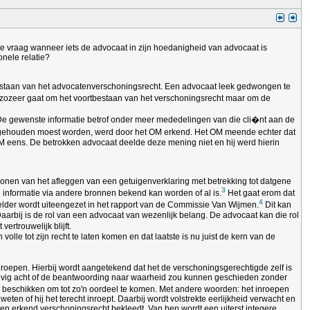
de vraag wanneer iets de advocaat in zijn hoedanigheid van advocaat is
nele relatie?
tbestaan van het advocatenverschoningsrecht. Een advocaat leek gedwongen te
et zozeer gaat om het voortbestaan van het verschoningsrecht maar om de
. De gewenste informatie betrof onder meer mededelingen van die cli�nt aan de
g gehouden moest worden, werd door het OM erkend. Het OM meende echter dat
OM eens. De betrokken advocaat deelde deze mening niet en hij werd hierin
chonen van het afleggen van een getuigenverklaring met betrekking tot datgene
3
de informatie via andere bronnen bekend kan worden of al is.
Het gaat erom dat
4
 helder wordt uiteengezet in het rapport van de Commissie Van Wijmen.
Dit kan
arbij is de rol van een advocaat van wezenlijk belang. De advocaat kan die rol
rtrouwelijk blijft.
olle tot zijn recht te laten komen en dat laatste is nu juist de kern van de
eroepen. Hierbij wordt aangetekend dat het de verschoningsgerechtigde zelf is
nderhevig acht of de beantwoording naar waarheid zou kunnen geschieden zonder
nis beschikken om tot zo'n oordeel te komen. Met andere woorden: het inroepen
eten of hij het terecht inroept. Daarbij wordt volstrekte eerlijkheid verwacht en
en erkend verschoningsrecht bekleedt. Van hen wordt een uiterst integere