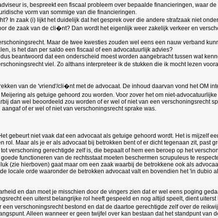
dviseur is, bespreekt een fiscaal probleem over bepaalde financieringen, waar de F
juridische vorm van sommige van die financieringen.
t? In zaak (i) lijkt het duidelijk dat het gesprek over die andere strafzaak niet on
oor de zaak van de cli�nt? Dan wordt het eigenlijk weer zakelijk verkeer en versc
 enig verschoningsrecht. Maar de twee kwesties zouden wel eens een nauw verband ku
n, is het dan per saldo een fiscaal of een advocatuurlijk advies?
ldus beantwoord dat een onderscheid moest worden aangebracht tussen wat kennelij
choningsrecht viel. Zo althans interpreteer ik de stukken die ik mocht lezen vooral
prekken van de 'vriend'/cli�nt met de advocaat. De inhoud daarvan vond het OM in
at Meijering als getuige gehoord zou worden. Voor zover het om niet-advocatuurlijk
 dan wel beoordeeld zou worden of er wel of niet van een verschoningsrecht sprake
j aangaf of er wel of niet van verschoningsrecht sprake was.
et gebeurt niet vaak dat een advocaat als getuige gehoord wordt. Het is mijzelf 
ol. Maar als je er als advocaat bij betrokken bent of er dicht tegenaan zit, past gr
 tot verschoning gerechtigde zelf is, die bepaalt of hem een beroep op het versch
het goede functioneren van de rechtsstaat moeten beschermen scrupuleus te respect
luk (zie hierboven) gaat maar om een zaak waarbij de betrokkene ook als advocaat b
 de locale orde waaronder de betrokken advocaat valt en bovendien het 'in dubio ab
arheid en dan moet je misschien door de vingers zien dat er wel eens poging geda
recht een uiterst belangrijke rol heeft gespeeld en nog altijd speelt, dient uiterst
er een verschoningsrecht bestond en dat de daartoe gerechtigde zelf over de reikwi
angspunt. Alleen wanneer er geen twijfel over kan bestaan dat het standpunt van