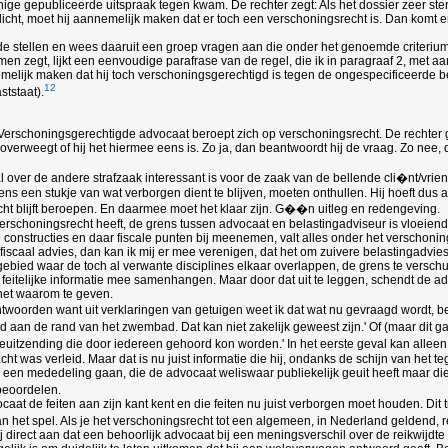
 enige gepubliceerde uitspraak tegen kwam. De rechter zegt: Als het dossier zeer 
cht, moet hij aannemelijk maken dat er toch een verschoningsrecht is. Dan komt 
lde stellen en wees daaruit een groep vragen aan die onder het genoemde criterium
en zegt, lijkt een eenvoudige parafrase van de regel, die ik in paragraaf 2, met aa
nnemelijk maken dat hij toch verschoningsgerechtigd is tegen de ongespecificeerde 
12
ststaat).
g. Verschoningsgerechtigde advocaat beroept zich op verschoningsrecht. De rechter 
verweegt of hij het hiermee eens is. Zo ja, dan beantwoordt hij de vraag. Zo nee, 
 over de andere strafzaak interessant is voor de zaak van de bellende cli�nt/vrie
eens een stukje van wat verborgen dient te blijven, moeten onthullen. Hij hoeft dus
cht blijft beroepen. En daarmee moet het klaar zijn. G��n uitleg en redengeving.
 verschoningsrecht heeft, de grens tussen advocaat en belastingadviseur is vloeien
he constructies en daar fiscale punten bij meenemen, valt alles onder het verschoni
 fiscaal advies, dan kan ik mij er mee verenigen, dat het om zuivere belastingadv
dat gebied waar de toch al verwante disciplines elkaar overlappen, de grens te ve
e feitelijke informatie mee samenhangen. Maar door dat uit te leggen, schendt de a
 het waarom te geven.
twoorden want uit verklaringen van getuigen weet ik dat wat nu gevraagd wordt, be
d aan de rand van het zwembad. Dat kan niet zakelijk geweest zijn.' Of (maar dit g
ieuitzending die door iedereen gehoord kon worden.' In het eerste geval kan alleen 
t was verleid. Maar dat is nu juist informatie die hij, ondanks de schijn van het teg
een mededeling gaan, die de advocaat weliswaar publiekelijk geuit heeft maar die t
beoordelen.
ocaat de feiten aan zijn kant kent en die feiten nu juist verborgen moet houden. D
n het spel. Als je het verschoningsrecht tot een algemeen, in Nederland geldend, r
j direct aan dat een behoorlijk advocaat bij een meningsverschil over de reikwijdte