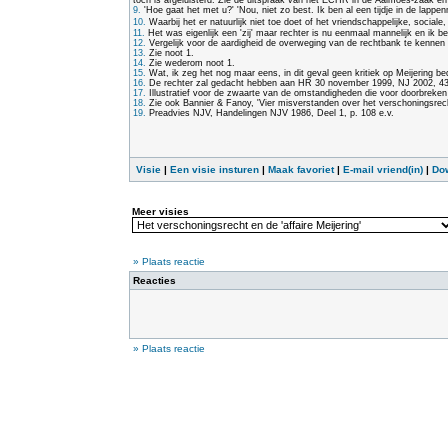
toch is afgeluisterd. Zie de uitspraak van het ECHR in de Aalmoes-zaak 
9.
'Hoe gaat het met u?' 'Nou, niet zo best. Ik ben al een tijdje in de lap
10.
Waarbij het er natuurlijk niet toe doet of het vriendschappelijke, sociale
11.
Het was eigenlijk een 'zij' maar rechter is nu eenmaal mannelijk en ik bez
12.
Vergelijk voor de aardigheid de overweging van de rechtbank te kennen 
13.
Zie noot 1.
14.
Zie wederom noot 1.
15.
Wat, ik zeg het nog maar eens, in dit geval geen kritiek op Meijering bed
16.
De rechter zal gedacht hebben aan HR 30 november 1999, NJ 2002, 438 
17.
Illustratief voor de zwaarte van de omstandigheden die voor doorbreke
18.
Zie ook Bannier & Fanoy, 'Vier misverstanden over het verschoningsrecht
19.
Preadvies NJV, Handelingen NJV 1986, Deel 1, p. 108 e.v.
Visie
|
Een visie insturen
|
Maak favoriet
|
E-mail vriend(in)
|
Do
Meer visies
» Plaats reactie
Reacties
» Plaats reactie