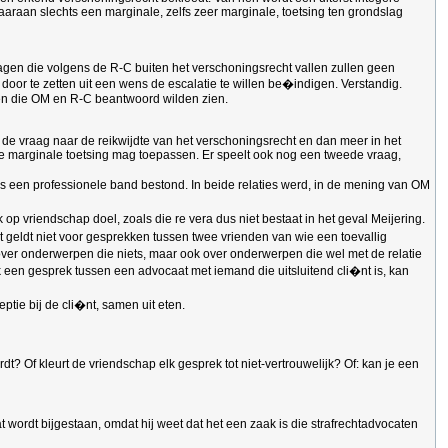
aaraan slechts een marginale, zelfs zeer marginale, toetsing ten grondslag
 vragen die volgens de R-C buiten het verschoningsrecht vallen zullen geen
or te zetten uit een wens de escalatie te willen be�indigen. Verstandig.
agen die OM en R-C beantwoord wilden zien.
m de vraag naar de reikwijdte van het verschoningsrecht en dan meer in het
 marginale toetsing mag toepassen. Er speelt ook nog een tweede vraag,
s een professionele band bestond. In beide relaties werd, in de mening van OM
 op vriendschap doel, zoals die re vera dus niet bestaat in het geval Meijering.
t geldt niet voor gesprekken tussen twee vrienden van wie een toevallig
ver onderwerpen die niets, maar ook over onderwerpen die wel met de relatie
 een gesprek tussen een advocaat met iemand die uitsluitend cli�nt is, kan
ptie bij de cli�nt, samen uit eten.
? Of kleurt de vriendschap elk gesprek tot niet-vertrouwelijk? Of: kan je een
 wordt bijgestaan, omdat hij weet dat het een zaak is die strafrechtadvocaten