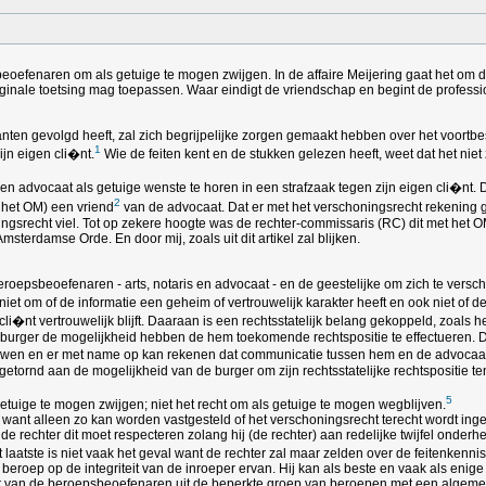
eoefenaren om als getuige te mogen zwijgen. In de affaire Meijering gaat het om 
ale toetsing mag toepassen. Waar eindigt de vriendschap en begint de professio
ranten gevolgd heeft, zal zich begrijpelijke zorgen gemaakt hebben over het voor
1
ijn eigen cli�nt.
Wie de feiten kent en de stukken gelezen heeft, weet dat het ni
en advocaat als getuige wenste te horen in een strafzaak tegen zijn eigen cli�nt
2
 het OM) een vriend
van de advocaat. Dat er met het verschoningsrecht rekenin
ngsrecht viel. Tot op zekere hoogte was de rechter-commissaris (RC) dit met het 
rdamse Orde. En door mij, zoals uit dit artikel zal blijken.
eroepsbeoefenaren - arts, notaris en advocaat - en de geestelijke om zich te vers
iet om of de informatie een geheim of vertrouwelijk karakter heeft en ook niet of 
li�nt vertrouwelijk blijft. Daaraan is een rechtsstatelijk belang gekoppeld, zoals
 burger de mogelijkheid hebben de hem toekomende rechtspositie te effectueren. Da
uwen en er met name op kan rekenen dat communicatie tussen hem en de advocaat ve
etornd aan de mogelijkheid van de burger om zijn rechtsstatelijke rechtspositie ten v
5
getuige te mogen zwijgen; niet het recht om als getuige te mogen wegblijven.
n want alleen zo kan worden vastgesteld of het verschoningsrecht terecht wordt ing
ijl de rechter dit moet respecteren zolang hij (de rechter) aan redelijke twijfel o
t laatste is niet vaak het geval want de rechter zal maar zelden over de feitenken
eroep op de integriteit van de inroeper ervan. Hij kan als beste en vaak als enige w
der van de beroepsbeoefenaren uit de beperkte groep van beroepen met een algeme