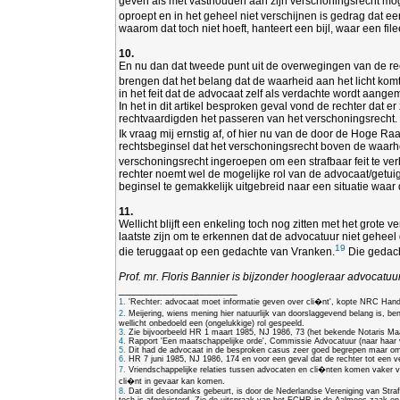
geven als met vasthouden aan zijn verschoningsrecht moge
oproept en in het geheel niet verschijnen is gedrag dat ee
waarom dat toch niet hoeft, hanteert een bijl, waar een f
10.
En nu dan dat tweede punt uit de overwegingen van de re
brengen dat het belang dat de waarheid aan het licht kom
in het feit dat de advocaat zelf als verdachte wordt aangeme
In het in dit artikel besproken geval vond de rechter dat 
rechtvaardigden het passeren van het verschoningsrecht.
Ik vraag mij ernstig af, of hier nu van de door de Hoge R
rechtsbeginsel dat het verschoningsrecht boven de waarheid
verschoningsrecht ingeroepen om een strafbaar feit te ver
rechter noemt wel de mogelijke rol van de advocaat/getuig
beginsel te gemakkelijk uitgebreid naar een situatie waar 
11.
Wellicht blijft een enkeling toch nog zitten met het grote 
laatste zijn om te erkennen dat de advocatuur niet geheel
19
die teruggaat op een gedachte van Vranken.
Die gedach
Prof. mr. Floris Bannier is bijzonder hoogleraar advocat
___________________
1.
'Rechter: advocaat moet informatie geven over cli�nt', kopte NRC Hand
2.
Meijering, wiens mening hier natuurlijk van doorslaggevend belang is, ben
wellicht onbedoeld een (ongelukkige) rol gespeeld.
3.
Zie bijvoorbeeld HR 1 maart 1985, NJ 1986, 73 (het bekende Notaris M
4.
Rapport 'Een maatschappelijke orde', Commissie Advocatuur (naar haar 
5.
Dit had de advocaat in de besproken casus zeer goed begrepen maar om re
6.
HR 7 juni 1985, NJ 1986, 174 en voor een geval dat de rechter tot een
7.
Vriendschappelijke relaties tussen advocaten en cli�nten komen vaker voo
cli�nt in gevaar kan komen.
8.
Dat dit desondanks gebeurt, is door de Nederlandse Vereniging van Strafr