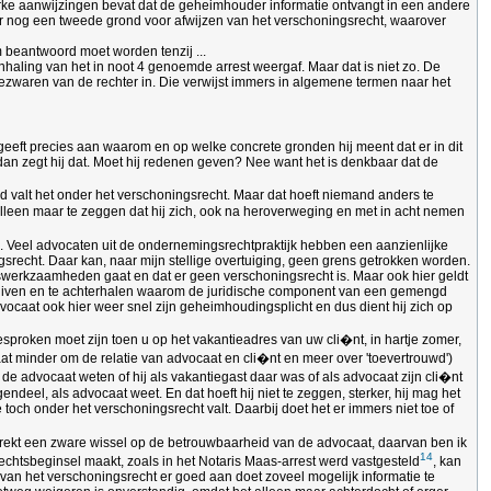
sterke aanwijzingen bevat dat de geheimhouder informatie ontvangt in een andere
er nog een tweede grond voor afwijzen van het verschoningsrecht, waarover
 beantwoord moet worden tenzij ...
nhaling van het in noot 4 genoemde arrest weergaf. Maar dat is niet zo. De
bezwaren van de rechter in. Die verwijst immers in algemene termen naar het
geeft precies aan waarom en op welke concrete gronden hij meent dat er in dit
dan zegt hij dat. Moet hij redenen geven? Nee want het is denkbaar dat de
nd valt het onder het verschoningsrecht. Maar dat hoeft niemand anders te
 alleen maar te zeggen dat hij zich, ook na heroverweging en met in acht nemen
d. Veel advocaten uit de ondernemingsrechtpraktijk hebben een aanzienlijke
ngsrecht. Daar kan, naar mijn stellige overtuiging, geen grens getrokken worden.
ieswerkzaamheden gaat en dat er geen verschoningsrecht is. Maar ook hier geldt
rschuiven en te achterhalen waarom de juridische component van een gemengd
dvocaat ook hier weer snel zijn geheimhoudingsplicht en dus dient hij zich op
sproken moet zijn toen u op het vakantieadres van uw cli�nt, in hartje zomer,
aat minder om de relatie van advocaat en cli�nt en meer over 'toevertrouwd')
de advocaat weten of hij als vakantiegast daar was of als advocaat zijn cli�nt
endeel, als advocaat weet. En dat hoeft hij niet te zeggen, sterker, hij mag het
och onder het verschoningsrecht valt. Daarbij doet het er immers niet toe of
it trekt een zware wissel op de betrouwbaarheid van de advocaat, daarvan ben ik
14
echtsbeginsel maakt, zoals in het Notaris Maas-arrest werd vastgesteld
, kan
 van het verschoningsrecht er goed aan doet zoveel mogelijk informatie te