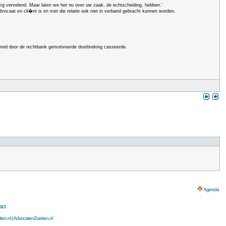
'Erg vervelend. Maar laten we het nu over uw zaak, de echtscheiding, hebben.'
n advocaat en cli�nt is en met die relatie ook niet in verband gebracht kunnen worden.
breid door de rechtbank gemotiveerde doorbreking casseerde.
Agenda
act
ten.nl
|
AdvocatenZoeken.nl