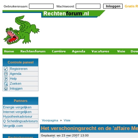
Gratis R
Gebruikersnaam:
Wachtwoord:
Controle paneel
Registreren
Agenda
Help
Zoeken
Inloggen
Partners
Energie vergelijken
Internet vergelijken
Hypotheekadviseur
Voorpagina
»
Visie
Q Scheidingsadviseurs
Vergelijk.com
Het verschoningsrecht en de 'affaire Me
Geplaatst: wo 23 mei 2007 13:00
Rechtsbronnen