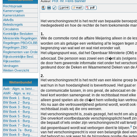
Prof. mr. Floris Bannier
Auteur:
Rechtspraak
Kamervragen
Kamerstukken
AMvBs
Het verschoningsrecht is het recht van bepaalde beroepsb
Beleidsregels
medegedeeld en hoe de rechter de hem toekomende margin
Circulaires
Koninklijke Besluiten
1.
Wie de commotie rond de affaire Meijering alleen in de k
Ministeriële Regelingen
Regelingen PBO/OLBB
worden om als getuige een verklaring af te leggen tegen z
Regelingen ZBO
begrenzing van wat wel en wat niet eronder valt.
Reglementen van Orde
Het uitgangspunt was, dat het Openbaar Ministerie (OM) e
Rijkskoninklijke Besl.
advocaat. Die persoon was zowel een cli�nt als (volgens
Rijkswetten
de door hem gewenste informatie niet onder het verschoni
Verdragen
gesteund door de Deken en Waarnemend Deken van de Amste
Wetten Overzicht
2.
Het verschoningsrecht is het recht van een kleine groep b
Wettenbundel
wat hun in hun hoedanigheid is toevertrouwd. Het gaat er n
Awb - Algm. w. best...
de communicatie tussen, in ons geval, de advocaat en de c
AWR - Algm. w. inz...
heel kort worden samengevat: in de rechtsstaat moet elke
BW Boek 1 - Burg...
alleen goed spelen als de cli�nt hem volledig kan vertro
BW Boek 2 - Burg...
Als nu aan die vertrouwelijkheid getornd wordt, wordt ook g
BW Boek 3 - Burg...
rechtsstaat zoals wij die ons wensen.
BW Boek 4 - Burg...
Het verschoningsrecht is, zoals gezegd, het recht om als 
BW Boek 5 - Burg...
Die onverkort voortbestaande verschijningsplicht heeft zi
BW Boek 6 - Burg...
die bepaalt of iets onder zijn verschoningsrecht valt terw
BW Boek 7 - Burg...
6
dat geopenbaard wordt wat verborgen dient te blijven.
Di
BW Boek 7a - Burg...
van het verschoningsrecht is voor een belangrijk deel een b
BW Boek 8 - Burg...
dat behoort nu ook weer bij de bijzondere positie die ie