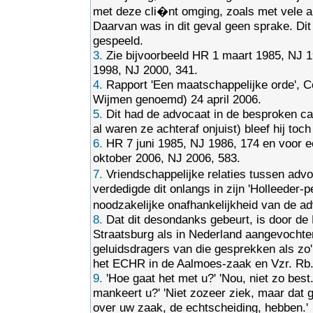
met deze cli�nt omging, zoals met vele an
Daarvan was in dit geval geen sprake. Dit 
gespeeld.
3.
Zie bijvoorbeeld HR 1 maart 1985, NJ 
1998, NJ 2000, 341.
4.
Rapport 'Een maatschappelijke orde', 
Wijmen genoemd) 24 april 2006.
5.
Dit had de advocaat in de besproken c
al waren ze achteraf onjuist) bleef hij toc
6.
HR 7 juni 1985, NJ 1986, 174 en voor e
oktober 2006, NJ 2006, 583.
7.
Vriendschappelijke relaties tussen ad
verdedigde dit onlangs in zijn 'Holleeder-
noodzakelijke onafhankelijkheid van de ad
8.
Dat dit desondanks gebeurt, is door de
Straatsburg als in Nederland aangevochten,
geluidsdragers van die gesprekken als zo'n
het ECHR in de Aalmoes-zaak en Vzr. Rb
9.
'Hoe gaat het met u?' 'Nou, niet zo best
mankeert u?' 'Niet zozeer ziek, maar dat 
over uw zaak, de echtscheiding, hebben.'