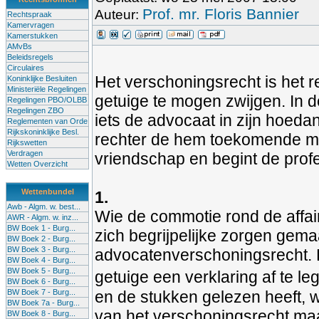
Prof. mr. Floris Bannier
Auteur:
Rechtspraak
Kamervragen
Kamerstukken
AMvBs
Beleidsregels
Circulaires
Het verschoningsrecht is het
Koninklijke Besluiten
Ministeriële Regelingen
getuige te mogen zwijgen. In d
Regelingen PBO/OLBB
Regelingen ZBO
iets de advocaat in zijn hoed
Reglementen van Orde
Rijkskoninklijke Besl.
rechter de hem toekomende ma
Rijkswetten
Verdragen
vriendschap en begint de profe
Wetten Overzicht
Wettenbundel
1.
Awb - Algm. w. best...
Wie de commotie rond de affair
AWR - Algm. w. inz...
BW Boek 1 - Burg...
zich begrijpelijke zorgen gem
BW Boek 2 - Burg...
BW Boek 3 - Burg...
advocatenverschoningsrecht.
BW Boek 4 - Burg...
BW Boek 5 - Burg...
getuige een verklaring af te le
BW Boek 6 - Burg...
BW Boek 7 - Burg...
en de stukken gelezen heeft, w
BW Boek 7a - Burg...
van het verschoningsrecht maa
BW Boek 8 - Burg...