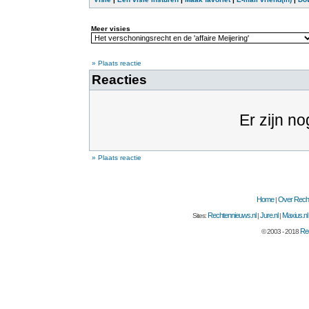
Meer visies
» Plaats reactie
Reacties
Er zijn no
» Plaats reactie
Home
Over Recht
|
Rechtennieuws.nl
Jure.nl
Maxius.nl
Sites:
|
|
Rec
© 2003 - 2018