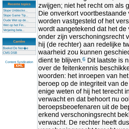
zwijgen; niet het recht om als
Recente topics
Slope Unblocke...
Die onverkort voortbestaande v
Slope Game Tip...
worden vastgesteld of het vers
Oude Wet op de...
Wet op het Fin...
wordt aangetekend dat het de v
Verjaring bela...
onder zijn verschoningsrecht va
Carrière
hij (de rechter) aan redelijke 
Boekel De Ner�e
waarheid zou kunnen geschie
CMS DSB
6
dient te blijven.
Dit laatste is
Content Syndication
over de feitenkennis beschikk
woorden: het inroepen van het
beroep op de integriteit van de
enige weten of hij het terecht i
verwacht en dat behoort nu ook
beroepsbeoefenaren uit de be
erkend verschoningsrecht bekle
verwacht. De rechter heeft dus