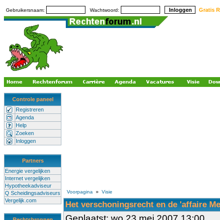
Gratis R
Gebruikersnaam:
Wachtwoord:
Controle paneel
Registreren
Agenda
Help
Zoeken
Inloggen
Partners
Energie vergelijken
Internet vergelijken
Hypotheekadviseur
Voorpagina
»
Visie
Q Scheidingsadviseurs
Vergelijk.com
Het verschoningsrecht en de 'affaire Me
Geplaatst: wo 23 mei 2007 13:00
Rechtsbronnen