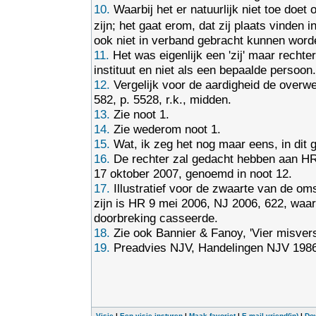
10.
Waarbij het er natuurlijk niet toe doet 
zijn; het gaat erom, dat zij plaats vinden i
ook niet in verband gebracht kunnen word
11.
Het was eigenlijk een 'zij' maar rechter
instituut en niet als een bepaalde persoon.
12.
Vergelijk voor de aardigheid de overw
582, p. 5528, r.k., midden.
13.
Zie noot 1.
14.
Zie wederom noot 1.
15.
Wat, ik zeg het nog maar eens, in dit ge
16.
De rechter zal gedacht hebben aan HR 
17 oktober 2007, genoemd in noot 12.
17.
Illustratief voor de zwaarte van de o
zijn is HR 9 mei 2006, NJ 2006, 622, waa
doorbreking casseerde.
18.
Zie ook Bannier & Fanoy, 'Vier misvers
19.
Preadvies NJV, Handelingen NJV 1986, 
Visie
|
Een visie insturen
|
Maak favoriet
|
E-mail vriend(in)
|
Do