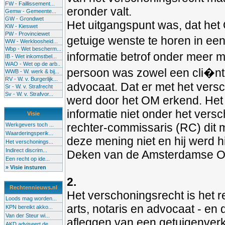
FW - Faillissement...
eronder valt.
Gemw - Gemeente...
GW - Grondwet
Het uitgangspunt was, dat het
KW - Kieswet
PW - Provinciewet
getuige wenste te horen in een
WW - Werkloosheid...
Wbp - Wet bescherm...
informatie betrof onder meer 
IB - Wet inkomstbel...
WAO - Wet op de arb..
persoon was zowel een cli�nt 
WWB - W. werk & bij...
RV - W. v. Burgerlijk...
advocaat. Dat er met het ver
Sr - W. v. Strafrecht
Sv - W. v. Strafvor...
werd door het OM erkend. He
informatie niet onder het vers
Visie
rechter-commissaris (RC) dit
Werkgevers toch ...
Waarderingsperik...
deze mening niet en hij werd
Het verschonings...
Indirect discrim...
Deken van de Amsterdamse Orde. 
Een recht op ide...
» Visie insturen
2.
Rechtennieuws.nl
Het verschoningsrecht is het 
Loods mag worden...
arts, notaris en advocaat - en
KPN bereikt akko...
Van der Steur wi...
afleggen van een getuigenverk
AKD adviseert de...