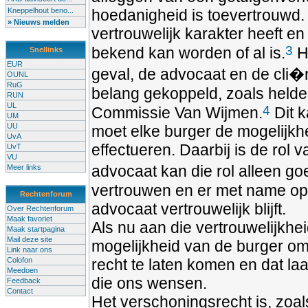
Kneppelhout beno...
hoedanigheid is toevertrouwd. 
» Nieuws melden
vertrouwelijk karakter heeft en
3
bekend kan worden of al is.
He
Snellinks
EUR
geval, de advocaat en de cli�nt
OUNL
RuG
belang gekoppeld, zoals helder
RUN
UL
4
Commissie Van Wijmen.
Dit k
UM
UU
moet elke burger de mogelijk
UvA
effectueren. Daarbij is de rol
UvT
VU
advocaat kan die rol alleen go
Meer links
vertrouwen en er met name op
Rechtenforum
advocaat vertrouwelijk blijft.
Over Rechtenforum
Maak favoriet
Als nu aan die vertrouwelijkhe
Maak startpagina
Mail deze site
mogelijkheid van de burger om zi
Link naar ons
Colofon
recht te laten komen en dat laa
Meedoen
die ons wensen.
Feedback
Contact
Het verschoningsrecht is, zoal