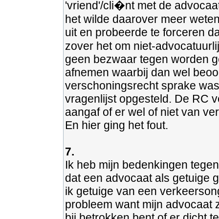
'vriend'/cli�nt met de advoca
het wilde daarover meer weten
uit en probeerde te forceren d
zover het om niet-advocatuurli
geen bezwaar tegen worden g
afnemen waarbij dan wel beoor
verschoningsrecht sprake was. 
vragenlijst opgesteld. De RC ve
aangaf of er wel of niet van v
En hier ging het fout.
7.
Ik heb mijn bedenkingen tegen
dat een advocaat als getuige 
ik getuige van een verkeerson
probleem want mijn advocaat zi
bij betrokken bent of er dicht t