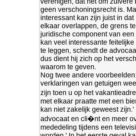
verenigen, dat het om zuivere
geen verschoningsrecht is. Ma
interessant kan zijn juist in d
elkaar overlappen, de grens t
juridische component van een 
kan veel interessante feitelij
te leggen, schendt de advocaa
dus dient hij zich op het versc
waarom te geven.
Nog twee andere voorbeelden: 
verklaringen van getuigen wee
zijn toen u op het vakantieadr
met elkaar praatte met een bi
kan niet zakelijk geweest zijn.
advocaat en cli�nt en meer ove
mededeling tijdens een televi
worden.' In het eerste geval ka