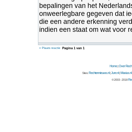
bepalingen van het Nederlands
onweerlegbare gegeven dat ied
die een andere erkenning verd
indien een staat om wat voor r
» Plaats reactie
Pagina
1
van
1
Home
Over Recht
|
Rechtennieuws.nl
Jure.nl
Maxius.nl
Sites:
|
|
Rec
© 2003 - 2018