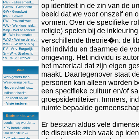
FW - Faillissement...
op identiteit in de zin van de 
Gemw - Gemeente...
GW - Grondwet
beeld dat we voor onszelf en 
KW - Kieswet
vormen. Over de specifieke ro
PW - Provinciewet
WW - Werkloosheid...
religie) spelen bij de inkleuri
Wbp - Wet bescherm...
IB - Wet inkomstbel...
verschillende theorie�n: de li
WAO - Wet op de arb..
WWB - W. werk & bij...
het individu en daarmee de vorm
RV - W. v. Burgerlijk...
Sr - W. v. Strafrecht
omgeving. Het individu is auton
Sv - W. v. Strafvor...
het materiaal dat zijn eigen g
Visie
maakt. Daartegenover staat de 
Werkgevers toch ...
personen kan alleen worden b
Waarderingsperik...
Het verschonings...
een specifieke cultuur en/of sa
Indirect discrim...
groepsidentiteiten. Immers, ind
Een recht op ide...
» Visie insturen
ruimte bepaalde gemeenscha
Rechtennieuws.nl
Er bestaan aldus vele dimensies
Loods mag worden...
KPN bereikt akko...
de discussie zich vaak op identi
Van der Steur wi...
AKD adviseert de...