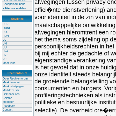
afwegingen tussen privacy ene
Kneppelhout beno...
effici�nte dienstverlening) and
» Nieuws melden
voor identiteit in de zin van in
Snellinks
maatschappelijke ontwikkeling
EUR
OUNL
afwegingen hieromtrent een ro
RuG
RUN
het thema soms zijdeling op d
UL
UM
persoonlijkheidsrechten in het
UU
UvA
bij mij echter de gedachte of 
UvT
eigenstandige verankering van 
VU
Meer links
is het gevoel dat in onze hui
onze identiteit steeds belangri
Rechtenforum
Over Rechtenforum
de groeiende belangstelling vo
Maak favoriet
Maak startpagina
consumenten en burgers. Vorig
Mail deze site
profileringstechnieken als ins
Link naar ons
Colofon
politieke en bestuurlijke insti
Meedoen
Feedback
selectie). De overheid cre�ert
Contact