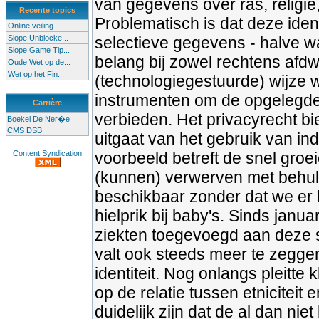
van gegevens over ras, religie
Recente topics
Problematisch is dat deze iden
Online veiling...
Slope Unblocke...
selectieve gegevens - halve 
Slope Game Tip...
belang bij zowel rechtens afd
Oude Wet op de...
Wet op het Fin...
(technologiegestuurde) wijze 
instrumenten om de opgelegde i
Carrière
verbieden. Het privacyrecht b
Boekel De Ner�e
CMS DSB
uitgaat van het gebruik van i
Content Syndication
voorbeeld betreft de snel groe
(kunnen) verwerven met behul
beschikbaar zonder dat we er b
hielprik bij baby's. Sinds janu
ziekten toegevoegd aan deze s
valt ook steeds meer te zeggen 
identiteit. Nog onlangs pleitt
op de relatie tussen etniciteit
duidelijk zijn dat de al dan ni