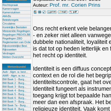
Prof. mr. Corien Prins
Auteur:
Rechtspraak
Kamervragen
Kamerstukken
AMvBs
Beleidsregels
Circulaires
Ons recht erkent vele belangen
Koninklijke Besluiten
Ministeriële Regelingen
- en zeker niet alleen vanweg
Regelingen PBO/OLBB
Regelingen ZBO
dubbele nationaliteit, loyaliteit
Reglementen van Orde
Rijkskoninklijke Besl.
is dat tot op heden letterlijk e
Rijkswetten
Verdragen
het recht op identiteit.
Wetten Overzicht
Wettenbundel
Identiteit is een diffuus conce
Awb - Algm. w. best...
context en de rol die het begr
AWR - Algm. w. inz...
BW Boek 1 - Burg...
identiteitscontrole, gaat het ove
BW Boek 2 - Burg...
BW Boek 3 - Burg...
Identiteit fungeert als instrume
BW Boek 4 - Burg...
toegang krijgt tot bepaalde hande
BW Boek 5 - Burg...
BW Boek 6 - Burg...
meer dan een afspraak. Het beg
BW Boek 7 - Burg...
BW Boek 7a - Burg...
religieuze identiteit. Vaak komt
BW Boek 8 - Burg...