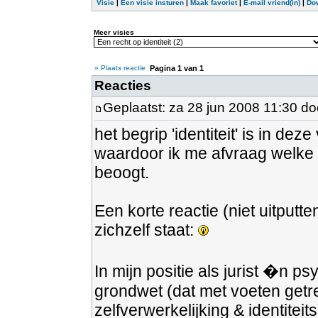
Visie
|
Een visie insturen
|
Maak favoriet
|
E-mail vriend(in)
|
Do
Meer visies
» Plaats reactie
Pagina
1
van
1
Reacties
Geplaatst: za 28 jun 2008 11:30 d
het begrip 'identiteit' is in d
waardoor ik me afvraag welke 
beoogt.
Een korte reactie (niet uitputt
zichzelf staat:
In mijn positie als jurist �n ps
grondwet (dat met voeten getr
zelfverwerkelijking & identitei