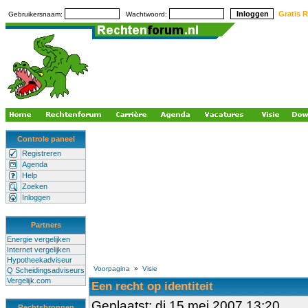
Gratis R
Gebruikersnaam:
Wachtwoord:
Controle paneel
Registreren
Agenda
Help
Zoeken
Inloggen
Partners
Energie vergelijken
Internet vergelijken
Hypotheekadviseur
Voorpagina
»
Visie
Q Scheidingsadviseurs
Vergelijk.com
Een recht op identiteit
Geplaatst: di 15 mei 2007 13:20
Rechtsbronnen