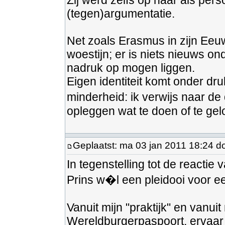
Zij werd zelfs op haar als per
(tegen)argumentatie.
Net zoals Erasmus in zijn Eeu
woestijn; er is niets nieuws o
nadruk op mogen liggen.
Eigen identiteit komt onder dr
minderheid: ik verwijs naar d
opleggen wat te doen of te gel
Geplaatst: ma 03 jan 2011 18:24 d
In tegenstelling tot de reactie
Prins w�l een pleidooi voor een
Vanuit mijn "praktijk" en vanui
Wereldburgerpaspoort, ervaar 