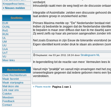
verdwijnt.
Kneppelhout beno...
Inhoudelijk raakt men de weg kwijt en de discussie ontaar
» Nieuws melden
Integratie of Assimiliatie: zelden een discussie gehoord di
laat andere groep in onzekerheid achter.
Snellinks
Prinses Maxima merkte op: "De" Nederlander bestaat niet en
EUR
Indien zij bedoelde te zeggen dat de Nederlandse identite
OUNL
te bepalen is maar zeer diffuus dan kan ik me daarbij aans
RuG
Zij werd zelfs op haar als persoon aangevallen zonder in
RUN
UL
Net zoals Erasmus in zijn Eeuw de tolerantie voorstond (
UM
Eigen identiteit komt onder druk te staan als anderen (s
UU
UvA
UvT
Stralingsarm NL
Geplaatst: ma 03 jan 2011 18:24 door
VU
Meer links
In tegenstelling tot de reactie van mevr. Vermeulen lees ik 
Vanuit mijn "praktijk" en vanuit mijn ervaringen met het
Rechtenforum
onweerlegbare gegeven dat iedere geboren mens een fysiek
Over Rechtenforum
verstrekken.
Maak favoriet
Maak startpagina
Mail deze site
» Plaats reactie
Pagina
1
van
1
Link naar ons
Colofon
Meedoen
Feedback
Contact