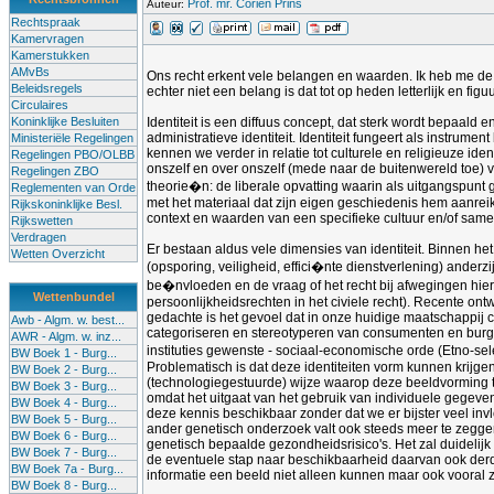
Prof. mr. Corien Prins
Auteur:
Rechtspraak
Kamervragen
Kamerstukken
AMvBs
Ons recht erkent vele belangen en waarden. Ik heb me de laa
Beleidsregels
echter niet een belang is dat tot op heden letterlijk en figu
Circulaires
Koninklijke Besluiten
Identiteit is een diffuus concept, dat sterk wordt bepaald 
administratieve identiteit. Identiteit fungeert als instrumen
Ministeriële Regelingen
kennen we verder in relatie tot culturele en religieuze iden
Regelingen PBO/OLBB
onszelf en over onszelf (mede naar de buitenwereld toe) v
Regelingen ZBO
theorie�n: de liberale opvatting waarin als uitgangspunt g
Reglementen van Orde
met het materiaal dat zijn eigen geschiedenis hem aanrei
Rijkskoninklijke Besl.
context en waarden van een specifieke cultuur en/of samenl
Rijkswetten
Verdragen
Er bestaan aldus vele dimensies van identiteit. Binnen het 
Wetten Overzicht
(opsporing, veiligheid, effici�nte dienstverlening) anderzi
be�nvloeden en de vraag of het recht bij afwegingen hier
Wettenbundel
persoonlijkheidsrechten in het civiele recht). Recente ont
gedachte is het gevoel dat in onze huidige maatschappij co
Awb - Algm. w. best...
categoriseren en stereotyperen van consumenten en burgers
AWR - Algm. w. inz...
instituties gewenste - sociaal-economische orde (Etno-sel
BW Boek 1 - Burg...
Problematisch is dat deze identiteiten vorm kunnen krij
BW Boek 2 - Burg...
(technologiegestuurde) wijze waarop deze beeldvorming to
BW Boek 3 - Burg...
omdat het uitgaat van het gebruik van individuele gegev
BW Boek 4 - Burg...
deze kennis beschikbaar zonder dat we er bijster veel inv
BW Boek 5 - Burg...
ander genetisch onderzoek valt ook steeds meer te zeggen o
BW Boek 6 - Burg...
genetisch bepaalde gezondheidsrisico's. Het zal duidelijk 
BW Boek 7 - Burg...
de eventuele stap naar beschikbaarheid daarvan ook derde
BW Boek 7a - Burg...
informatie een beeld niet alleen kunnen maar ook vooral
BW Boek 8 - Burg...