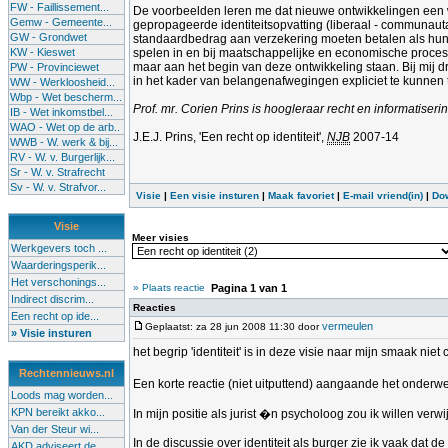
FW - Faillissement...
De voorbeelden leren me dat nieuwe ontwikkelingen een 
Gemw - Gemeente...
gepropageerde identiteitsopvatting (liberaal - communaut
GW - Grondwet
standaardbedrag aan verzekering moeten betalen als hun etn
KW - Kieswet
spelen in en bij maatschappelijke en economische processe
maar aan het begin van deze ontwikkeling staan. Bij mij 
PW - Provinciewet
in het kader van belangenafwegingen expliciet te kunnen t
WW - Werkloosheid...
Wbp - Wet bescherm...
Prof. mr. Corien Prins is hoogleraar recht en informatiser
IB - Wet inkomstbel...
WAO - Wet op de arb..
J.E.J. Prins, 'Een recht op identiteit',
NJB
2007-14
WWB - W. werk & bij...
RV - W. v. Burgerlijk...
Sr - W. v. Strafrecht
Sv - W. v. Strafvor...
Visie
|
Een visie insturen
|
Maak favoriet
|
E-mail vriend(in)
|
Do
Visie
Meer visies
Werkgevers toch ...
Waarderingsperik...
Het verschonings...
» Plaats reactie
Pagina
1
van
1
Indirect discrim...
Reacties
Een recht op ide...
vermeulen
Geplaatst: za 28 jun 2008 11:30 door
» Visie insturen
het begrip 'identiteit' is in deze visie naar mijn smaak n
Rechtennieuws.nl
Een korte reactie (niet uitputtend) aangaande het onderwerp 
Loods mag worden...
KPN bereikt akko...
In mijn positie als jurist �n psycholoog zou ik willen verw
Van der Steur wi...
In de discussie over identiteit als burger zie ik vaak dat
AKD adviseert de...