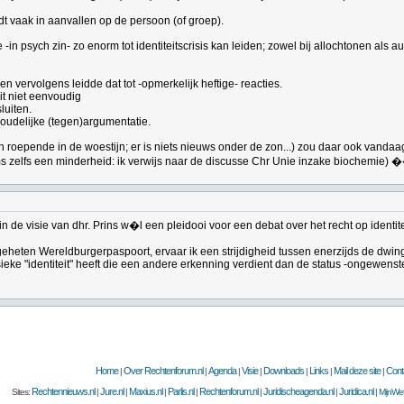
dt vaak in aanvallen op de persoon (of groep).
e -in psych zin- zo enorm tot identiteitscrisis kan leiden; zowel bij allochtonen als
 vervolgens leidde dat tot -opmerkelijk heftige- reacties.
it niet eenvoudig
luiten.
houdelijke (tegen)argumentatie.
en roepende in de woestijn; er is niets nieuws onder de zon...) zou daar ook vand
oms zelfs een minderheid: ik verwijs naar de discusse Chr Unie inzake biochemie) �
in de visie van dhr. Prins w�l een pleidooi voor een debat over het recht op identite
 zogeheten Wereldburgerpaspoort, ervaar ik een strijdigheid tussen enerzijds de d
e "identiteit" heeft die een andere erkenning verdient dan de status -ongewenste
Home
Over Rechtenforum.nl
Agenda
Visie
Downloads
Links
Mail deze site
Cont
|
|
|
|
|
|
|
Rechtennieuws.nl
Jure.nl
Maxius.nl
Parlis.nl
Rechtenforum.nl
Juridischeagenda.nl
Juridica.nl
Sites:
|
|
|
|
|
|
|
MijnWet