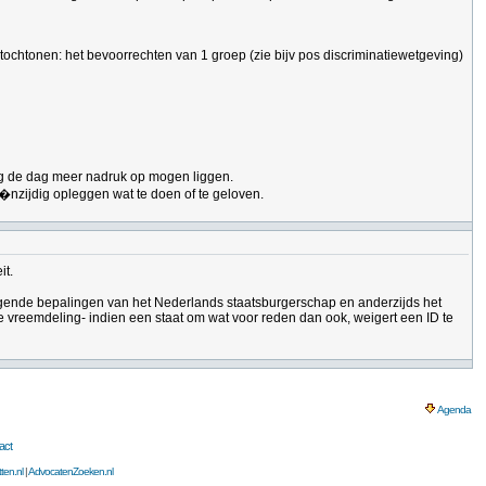
 autochtonen: het bevoorrechten van 1 groep (zie bijv pos discriminatiewetgeving)
aag de dag meer nadruk op mogen liggen.
�nzijdig opleggen wat te doen of te geloven.
it.
wingende bepalingen van het Nederlands staatsburgerschap en anderzijds het
 vreemdeling- indien een staat om wat voor reden dan ook, weigert een ID te
Agenda
act
ten.nl
|
AdvocatenZoeken.nl