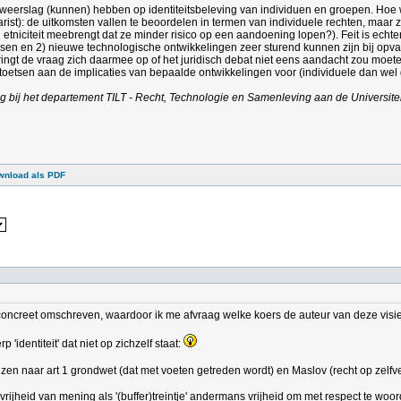
weerslag (kunnen) hebben op identiteitsbeleving van individuen en groepen. Hoe
arist): de uitkomsten vallen te beoordelen in termen van individuele rechten, ma
iciteit meebrengt dat ze minder risico op een aandoening lopen?). Feit is echter we
n en 2) nieuwe technologische ontwikkelingen zeer sturend kunnen zijn bij opvattin
dringt de vraag zich daarmee op of het juridisch debat niet eens aandacht zou moe
oetsen aan de implicaties van bepaalde ontwikkelingen voor (individuele dan wel g
ing bij het departement TILT - Recht, Technologie en Samenleving aan de Universite
wnload als PDF
iet concreet omschreven, waardoor ik me afvraag welke koers de auteur van deze vis
'identiteit' dat niet op zichzelf staat:
ijzen naar art 1 grondwet (dat met voeten getreden wordt) en Maslov (recht op zelfv
 de vrijheid van mening als '(buffer)treintje' andermans vrijheid om met respect te 