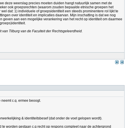
 we deze weerslag precies moeten duiden hangt natuurlijk samen met de
ar zeker ook groepsrechten (waarom zouden bepaalde etnische groepen het
l dat: 1) individuele of groepsidentiteit een steeds prominentere rol lijkt te
gen over identiteit en implicaties daarvan. Mijn inschatting is dat we nog
ten geven aan een mogelijke verankering van het recht op identiteit om daarmee
roeps)identiteit.
it van Tilburg van de Faculteit der Rechtsgeleerdheid.
ie neemt c.q. ermee beoogt.
erwerkelijking & identiteitsbesef (dat onder de voet gelopen wordt).
woord te worden gestaan c.q recht op respons compleet naar de achtergrond