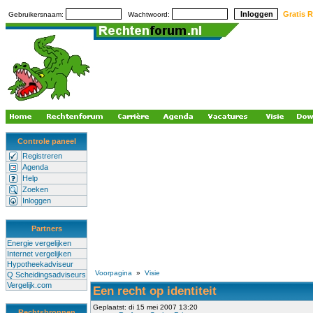
Gratis R
Gebruikersnaam:
Wachtwoord:
Controle paneel
Registreren
Agenda
Help
Zoeken
Inloggen
Partners
Energie vergelijken
Internet vergelijken
Hypotheekadviseur
Voorpagina
»
Visie
Q Scheidingsadviseurs
Vergelijk.com
Een recht op identiteit
Geplaatst: di 15 mei 2007 13:20
Rechtsbronnen