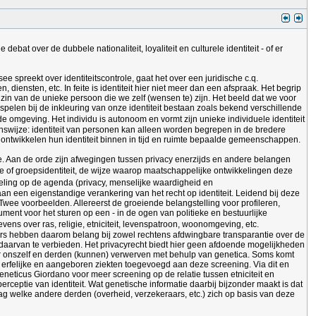
at over de dubbele nationaliteit, loyaliteit en culturele identiteit - of er
ee spreekt over identiteitscontrole, gaat het over een juridische c.q.
, diensten, etc. In feite is identiteit hier niet meer dan een afspraak. Het begrip
 de zin van de unieke persoon die we zelf (wensen te) zijn. Het beeld dat we voor
pelen bij de inkleuring van onze identiteit bestaan zoals bekend verschillende
de omgeving. Het individu is autonoom en vormt zijn unieke individuele identiteit
nswijze: identiteit van personen kan alleen worden begrepen in de bredere
en ontwikkelen hun identiteit binnen in tijd en ruimte bepaalde gemeenschappen.
catie. Aan de orde zijn afwegingen tussen privacy enerzijds en andere belangen
uele of groepsidentiteit, de wijze waarop maatschappelijke ontwikkelingen deze
deling op de agenda (privacy, menselijke waardigheid en
aan een eigenstandige verankering van het recht op identiteit. Leidend bij deze
 Twee voorbeelden. Allereerst de groeiende belangstelling voor profileren,
ment voor het sturen op een - in de ogen van politieke en bestuurlijke
ens over ras, religie, etniciteit, levenspatroon, woonomgeving, etc.
ers hebben daarom belang bij zowel rechtens afdwingbare transparantie over de
 daarvan te verbieden. Het privacyrecht biedt hier geen afdoende mogelijkheden
er onszelf en derden (kunnen) verwerven met behulp van genetica. Soms komt
re erfelijke en aangeboren ziekten toegevoegd aan deze screening. Via dit en
geneticus Giordano voor meer screening op de relatie tussen etniciteit en
erceptie van identiteit. Wat genetische informatie daarbij bijzonder maakt is dat
ag welke andere derden (overheid, verzekeraars, etc.) zich op basis van deze