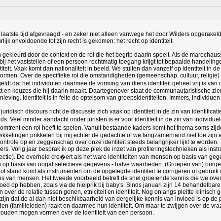
tste tijd afgevraagd - en zeker niet alleen vanwege het door Wilders opgerakelde deb
urlijk onvoldoende tot zijn recht is gekomen: het recht op identiteit.
en gekleurd door de context en de rol die het begrip daarin speelt. Als de marechauss
t bij het vaststellen of een persoon rechtmatig toegang krijgt tot bepaalde handelingen
titeit. Vaak komt dan nationaliteit in beeld. We stuiten dan vanzelf op identiteit in
ormen. Over de specifieke rol die omstandigheden (gemeenschap, cultuur, religie) s
eldt dat het individu en daarmee de vorming van diens identiteit geheel vrij is van 
kt en keuzes die hij daarin maakt. Daartegenover staat de communautaristische zie
eving. Identiteit is in feite de optelsom van groepsidentiteiten. Immers, individu
juridisch discours richt de discussie zich vaak op identiteit in de zin van identifi
jds. Veel minder aandacht onder juristen is er voor identiteit in de zin van individ
omtrent een rol heeft te spelen. Vanuit bestaande kaders komt het thema soms zij
wikkelingen prikkelen bij mij echter de gedachte of we langzamerhand niet toe zijn 
ntrole op en zeggenschap over onze identiteit steeds belangrijker lijkt te worden.
. Vorig jaar besprak ik op deze plek de inzet van profileringstechnieken als instru
ectie). De overheid cre�ert als het ware identiteiten van mensen op basis van gegev
gen op basis van nogal selectieve gegevens - halve waarheden. (Groepen van) burg
t stand komt als instrumenten om de opgelegde identiteit te corrigeren of gebruik
ens van mensen. Het tweede voorbeeld betreft de snel groeiende kennis die we ov
loed op hebben, zoals via de hielprik bij baby's. Sinds januari zijn 14 behandelba
ver de relatie tussen genen, etniciteit en identiteit. Nog onlangs pleitte klinisch 
zijn dat de al dan niet beschikbaarheid van dergelijke kennis van invloed is op de p
n (familieleden) raakt en daarmee hun identiteit. Om maar te zwijgen over de vra
 zouden mogen vormen over de identiteit van een persoon.