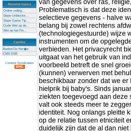
van gegevens over ras, religie
Recente topics
Problematisch is dat deze iden
Online veiling...
Slope Unblocke...
selectieve gegevens - halve 
Slope Game Tip...
belang bij zowel rechtens afd
Oude Wet op de...
Wet op het Fin...
(technologiegestuurde) wijze 
instrumenten om de opgelegde i
Carrière
verbieden. Het privacyrecht b
Boekel De Ner�e
CMS DSB
uitgaat van het gebruik van i
Content Syndication
voorbeeld betreft de snel groe
(kunnen) verwerven met behul
beschikbaar zonder dat we er b
hielprik bij baby's. Sinds janu
ziekten toegevoegd aan deze s
valt ook steeds meer te zeggen 
identiteit. Nog onlangs pleitt
op de relatie tussen etniciteit
duidelijk zijn dat de al dan ni