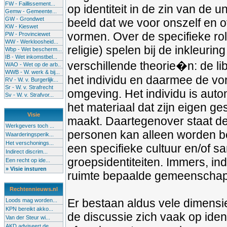
FW - Faillissement...
op identiteit in de zin van de 
Gemw - Gemeente...
GW - Grondwet
beeld dat we voor onszelf en 
KW - Kieswet
vormen. Over de specifieke ro
PW - Provinciewet
WW - Werkloosheid...
religie) spelen bij de inkleuri
Wbp - Wet bescherm...
IB - Wet inkomstbel...
verschillende theorie�n: de li
WAO - Wet op de arb..
WWB - W. werk & bij...
het individu en daarmee de vorm
RV - W. v. Burgerlijk...
Sr - W. v. Strafrecht
omgeving. Het individu is auton
Sv - W. v. Strafvor...
het materiaal dat zijn eigen g
Visie
maakt. Daartegenover staat de 
Werkgevers toch ...
personen kan alleen worden b
Waarderingsperik...
Het verschonings...
een specifieke cultuur en/of sa
Indirect discrim...
groepsidentiteiten. Immers, ind
Een recht op ide...
» Visie insturen
ruimte bepaalde gemeenscha
Rechtennieuws.nl
Er bestaan aldus vele dimensies
Loods mag worden...
KPN bereikt akko...
de discussie zich vaak op identi
Van der Steur wi...
AKD adviseert de...