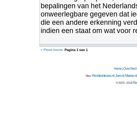
bepalingen van het Nederlands
onweerlegbare gegeven dat ied
die een andere erkenning verd
indien een staat om wat voor r
» Plaats reactie
Pagina
1
van
1
Home
Over Recht
|
Rechtennieuws.nl
Jure.nl
Maxius.nl
Sites:
|
|
Rec
© 2003 - 2018