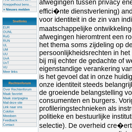
afwegingen tussen privacy ene
Kneppelhout beno...
effici�nte dienstverlening) and
» Nieuws melden
voor identiteit in de zin van in
Snellinks
maatschappelijke ontwikkeling
EUR
OUNL
afwegingen hieromtrent een ro
RuG
RUN
het thema soms zijdeling op d
UL
UM
persoonlijkheidsrechten in het
UU
UvA
bij mij echter de gedachte of 
UvT
eigenstandige verankering van 
VU
Meer links
is het gevoel dat in onze hui
onze identiteit steeds belangri
Rechtenforum
Over Rechtenforum
de groeiende belangstelling vo
Maak favoriet
Maak startpagina
consumenten en burgers. Vorig
Mail deze site
profileringstechnieken als ins
Link naar ons
Colofon
politieke en bestuurlijke insti
Meedoen
Feedback
selectie). De overheid cre�ert
Contact