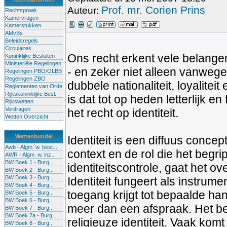
Prof. mr. Corien Prins
Auteur:
Rechtspraak
Kamervragen
Kamerstukken
AMvBs
Beleidsregels
Circulaires
Ons recht erkent vele belangen
Koninklijke Besluiten
Ministeriële Regelingen
- en zeker niet alleen vanweg
Regelingen PBO/OLBB
Regelingen ZBO
dubbele nationaliteit, loyaliteit
Reglementen van Orde
Rijkskoninklijke Besl.
is dat tot op heden letterlijk e
Rijkswetten
Verdragen
het recht op identiteit.
Wetten Overzicht
Wettenbundel
Identiteit is een diffuus conce
Awb - Algm. w. best...
context en de rol die het begr
AWR - Algm. w. inz...
BW Boek 1 - Burg...
identiteitscontrole, gaat het ove
BW Boek 2 - Burg...
BW Boek 3 - Burg...
Identiteit fungeert als instrume
BW Boek 4 - Burg...
toegang krijgt tot bepaalde hande
BW Boek 5 - Burg...
BW Boek 6 - Burg...
meer dan een afspraak. Het beg
BW Boek 7 - Burg...
BW Boek 7a - Burg...
religieuze identiteit. Vaak komt
BW Boek 8 - Burg...