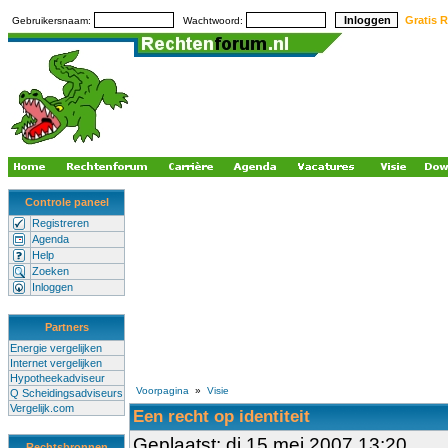
Gratis R
Gebruikersnaam:
Wachtwoord:
Controle paneel
Registreren
Agenda
Help
Zoeken
Inloggen
Partners
Energie vergelijken
Internet vergelijken
Hypotheekadviseur
Voorpagina
»
Visie
Q Scheidingsadviseurs
Vergelijk.com
Een recht op identiteit
Geplaatst: di 15 mei 2007 13:20
Rechtsbronnen