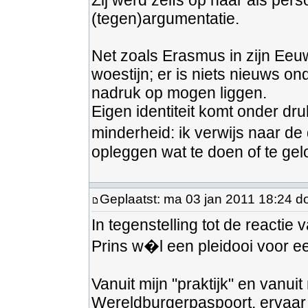
Zij werd zelfs op haar als per
(tegen)argumentatie.
Net zoals Erasmus in zijn Eeu
woestijn; er is niets nieuws o
nadruk op mogen liggen.
Eigen identiteit komt onder dr
minderheid: ik verwijs naar d
opleggen wat te doen of te gel
Geplaatst: ma 03 jan 2011 18:24 d
In tegenstelling tot de reactie
Prins w�l een pleidooi voor een
Vanuit mijn "praktijk" en vanui
Wereldburgerpaspoort, ervaar 