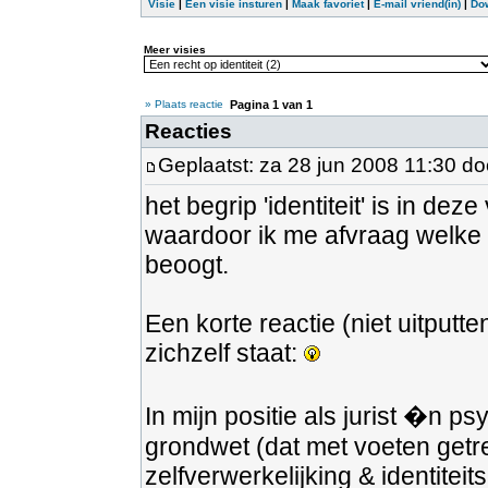
Visie
|
Een visie insturen
|
Maak favoriet
|
E-mail vriend(in)
|
Do
Meer visies
» Plaats reactie
Pagina
1
van
1
Reacties
Geplaatst: za 28 jun 2008 11:30 d
het begrip 'identiteit' is in d
waardoor ik me afvraag welke 
beoogt.
Een korte reactie (niet uitputt
zichzelf staat:
In mijn positie als jurist �n ps
grondwet (dat met voeten getr
zelfverwerkelijking & identitei