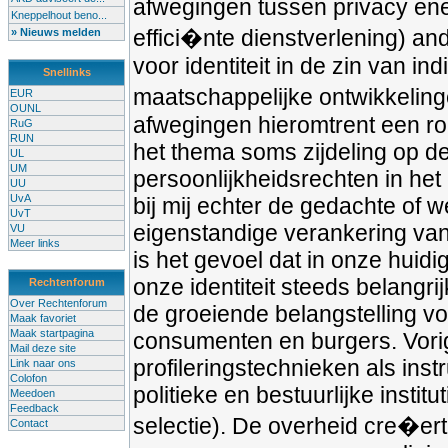
afwegingen tussen privacy ene
Kneppelhout beno...
effici�nte dienstverlening) and
» Nieuws melden
voor identiteit in de zin van in
Snellinks
maatschappelijke ontwikkeling
EUR
OUNL
afwegingen hieromtrent een ro
RuG
RUN
het thema soms zijdeling op d
UL
UM
persoonlijkheidsrechten in het
UU
UvA
bij mij echter de gedachte of 
UvT
eigenstandige verankering van 
VU
Meer links
is het gevoel dat in onze hui
onze identiteit steeds belangri
Rechtenforum
Over Rechtenforum
de groeiende belangstelling vo
Maak favoriet
Maak startpagina
consumenten en burgers. Vorig
Mail deze site
profileringstechnieken als ins
Link naar ons
Colofon
politieke en bestuurlijke insti
Meedoen
Feedback
selectie). De overheid cre�ert
Contact