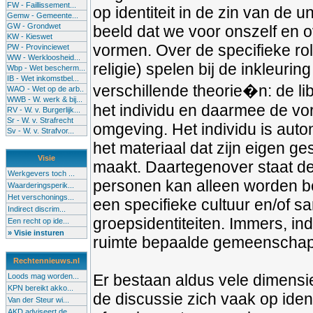
FW - Faillissement...
op identiteit in de zin van de 
Gemw - Gemeente...
GW - Grondwet
beeld dat we voor onszelf en 
KW - Kieswet
vormen. Over de specifieke ro
PW - Provinciewet
WW - Werkloosheid...
religie) spelen bij de inkleuri
Wbp - Wet bescherm...
IB - Wet inkomstbel...
verschillende theorie�n: de li
WAO - Wet op de arb..
WWB - W. werk & bij...
het individu en daarmee de vorm
RV - W. v. Burgerlijk...
Sr - W. v. Strafrecht
omgeving. Het individu is auton
Sv - W. v. Strafvor...
het materiaal dat zijn eigen g
Visie
maakt. Daartegenover staat de 
Werkgevers toch ...
personen kan alleen worden b
Waarderingsperik...
Het verschonings...
een specifieke cultuur en/of sa
Indirect discrim...
groepsidentiteiten. Immers, ind
Een recht op ide...
» Visie insturen
ruimte bepaalde gemeenscha
Rechtennieuws.nl
Er bestaan aldus vele dimensies
Loods mag worden...
KPN bereikt akko...
de discussie zich vaak op identi
Van der Steur wi...
AKD adviseert de...