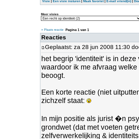
Visie
|
Een visie insturen
|
Maak favoriet
|
E-mail vriend(in)
|
Do
Meer visies
» Plaats reactie
Pagina
1
van
1
Reacties
Geplaatst: za 28 jun 2008 11:30 d
het begrip 'identiteit' is in d
waardoor ik me afvraag welke 
beoogt.
Een korte reactie (niet uitputt
zichzelf staat:
In mijn positie als jurist �n ps
grondwet (dat met voeten getr
zelfverwerkelijking & identitei