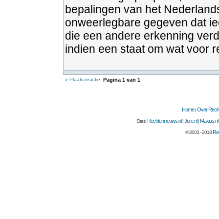
bepalingen van het Nederlands
onweerlegbare gegeven dat ied
die een andere erkenning verd
indien een staat om wat voor r
» Plaats reactie
Pagina
1
van
1
Home
Over Recht
|
Rechtennieuws.nl
Jure.nl
Maxius.nl
Sites:
|
|
Rec
© 2003 - 2018