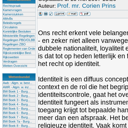
Prof. mr. Corien Prins
Auteur:
Rechtspraak
Kamervragen
Kamerstukken
AMvBs
Beleidsregels
Circulaires
Ons recht erkent vele belangen
Koninklijke Besluiten
Ministeriële Regelingen
- en zeker niet alleen vanweg
Regelingen PBO/OLBB
Regelingen ZBO
dubbele nationaliteit, loyaliteit
Reglementen van Orde
Rijkskoninklijke Besl.
is dat tot op heden letterlijk e
Rijkswetten
Verdragen
het recht op identiteit.
Wetten Overzicht
Wettenbundel
Identiteit is een diffuus conce
Awb - Algm. w. best...
context en de rol die het begr
AWR - Algm. w. inz...
BW Boek 1 - Burg...
identiteitscontrole, gaat het ove
BW Boek 2 - Burg...
BW Boek 3 - Burg...
Identiteit fungeert als instrume
BW Boek 4 - Burg...
toegang krijgt tot bepaalde hande
BW Boek 5 - Burg...
BW Boek 6 - Burg...
meer dan een afspraak. Het beg
BW Boek 7 - Burg...
BW Boek 7a - Burg...
religieuze identiteit. Vaak komt
BW Boek 8 - Burg...