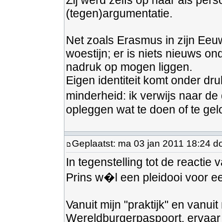
Zij werd zelfs op haar als per
(tegen)argumentatie.
Net zoals Erasmus in zijn Eeu
woestijn; er is niets nieuws o
nadruk op mogen liggen.
Eigen identiteit komt onder dr
minderheid: ik verwijs naar d
opleggen wat te doen of te gel
Geplaatst: ma 03 jan 2011 18:24 d
In tegenstelling tot de reactie
Prins w�l een pleidooi voor een
Vanuit mijn "praktijk" en vanui
Wereldburgerpaspoort, ervaar 