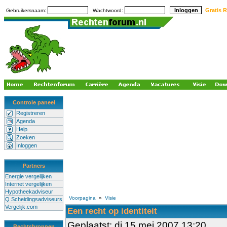
Gratis R
Gebruikersnaam:
Wachtwoord:
Controle paneel
Registreren
Agenda
Help
Zoeken
Inloggen
Partners
Energie vergelijken
Internet vergelijken
Hypotheekadviseur
Voorpagina
»
Visie
Q Scheidingsadviseurs
Vergelijk.com
Een recht op identiteit
Geplaatst: di 15 mei 2007 13:20
Rechtsbronnen