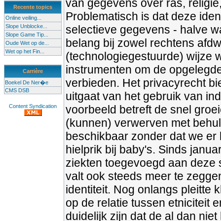
van gegevens over ras, religie
Recente topics
Problematisch is dat deze iden
Online veiling...
Slope Unblocke...
selectieve gegevens - halve 
Slope Game Tip...
belang bij zowel rechtens afd
Oude Wet op de...
Wet op het Fin...
(technologiegestuurde) wijze 
instrumenten om de opgelegde i
Carrière
verbieden. Het privacyrecht b
Boekel De Ner�e
CMS DSB
uitgaat van het gebruik van i
Content Syndication
voorbeeld betreft de snel groe
(kunnen) verwerven met behul
beschikbaar zonder dat we er b
hielprik bij baby's. Sinds janu
ziekten toegevoegd aan deze s
valt ook steeds meer te zeggen 
identiteit. Nog onlangs pleitt
op de relatie tussen etniciteit
duidelijk zijn dat de al dan ni