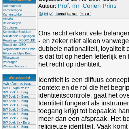
Prof. mr. Corien Prins
Auteur:
Rechtspraak
Kamervragen
Kamerstukken
AMvBs
Beleidsregels
Circulaires
Ons recht erkent vele belangen
Koninklijke Besluiten
Ministeriële Regelingen
- en zeker niet alleen vanweg
Regelingen PBO/OLBB
Regelingen ZBO
dubbele nationaliteit, loyaliteit
Reglementen van Orde
Rijkskoninklijke Besl.
is dat tot op heden letterlijk e
Rijkswetten
Verdragen
het recht op identiteit.
Wetten Overzicht
Wettenbundel
Identiteit is een diffuus conce
Awb - Algm. w. best...
context en de rol die het begr
AWR - Algm. w. inz...
BW Boek 1 - Burg...
identiteitscontrole, gaat het ove
BW Boek 2 - Burg...
BW Boek 3 - Burg...
Identiteit fungeert als instrume
BW Boek 4 - Burg...
toegang krijgt tot bepaalde hande
BW Boek 5 - Burg...
BW Boek 6 - Burg...
meer dan een afspraak. Het beg
BW Boek 7 - Burg...
BW Boek 7a - Burg...
religieuze identiteit. Vaak komt
BW Boek 8 - Burg...