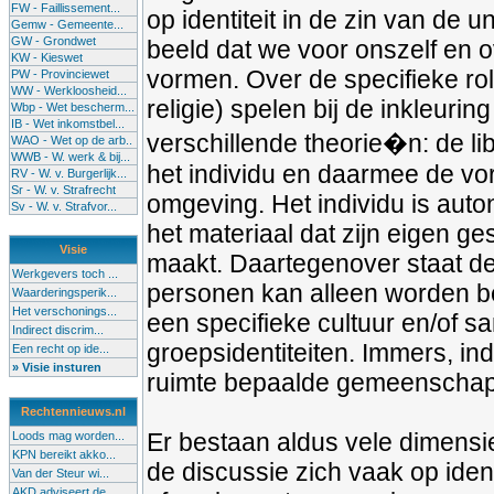
FW - Faillissement...
op identiteit in de zin van de 
Gemw - Gemeente...
GW - Grondwet
beeld dat we voor onszelf en 
KW - Kieswet
vormen. Over de specifieke ro
PW - Provinciewet
WW - Werkloosheid...
religie) spelen bij de inkleuri
Wbp - Wet bescherm...
IB - Wet inkomstbel...
verschillende theorie�n: de li
WAO - Wet op de arb..
WWB - W. werk & bij...
het individu en daarmee de vorm
RV - W. v. Burgerlijk...
Sr - W. v. Strafrecht
omgeving. Het individu is auton
Sv - W. v. Strafvor...
het materiaal dat zijn eigen g
Visie
maakt. Daartegenover staat de 
Werkgevers toch ...
personen kan alleen worden b
Waarderingsperik...
Het verschonings...
een specifieke cultuur en/of sa
Indirect discrim...
groepsidentiteiten. Immers, ind
Een recht op ide...
» Visie insturen
ruimte bepaalde gemeenscha
Rechtennieuws.nl
Er bestaan aldus vele dimensies
Loods mag worden...
KPN bereikt akko...
de discussie zich vaak op identi
Van der Steur wi...
AKD adviseert de...