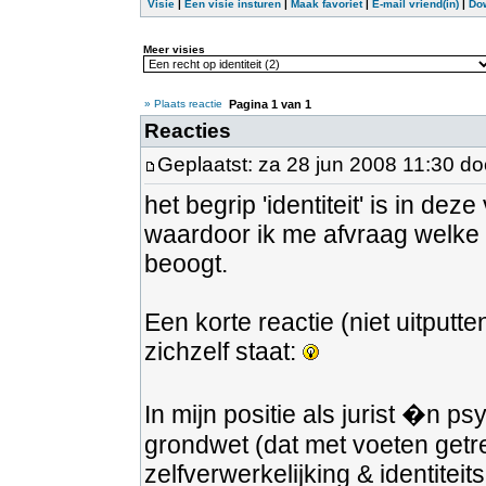
Visie
|
Een visie insturen
|
Maak favoriet
|
E-mail vriend(in)
|
Do
Meer visies
» Plaats reactie
Pagina
1
van
1
Reacties
Geplaatst: za 28 jun 2008 11:30 d
het begrip 'identiteit' is in d
waardoor ik me afvraag welke 
beoogt.
Een korte reactie (niet uitputt
zichzelf staat:
In mijn positie als jurist �n ps
grondwet (dat met voeten getr
zelfverwerkelijking & identitei