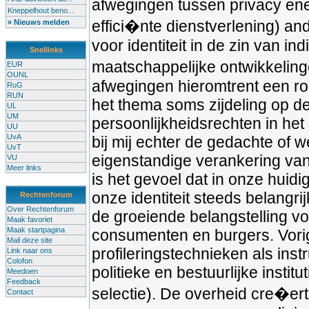
afwegingen tussen privacy ene
Kneppelhout beno...
effici�nte dienstverlening) and
» Nieuws melden
voor identiteit in de zin van in
Snellinks
maatschappelijke ontwikkeling
EUR
OUNL
afwegingen hieromtrent een ro
RuG
RUN
het thema soms zijdeling op d
UL
UM
persoonlijkheidsrechten in het
UU
UvA
bij mij echter de gedachte of 
UvT
eigenstandige verankering van 
VU
Meer links
is het gevoel dat in onze hui
onze identiteit steeds belangri
Rechtenforum
Over Rechtenforum
de groeiende belangstelling vo
Maak favoriet
Maak startpagina
consumenten en burgers. Vorig
Mail deze site
profileringstechnieken als ins
Link naar ons
Colofon
politieke en bestuurlijke insti
Meedoen
Feedback
selectie). De overheid cre�ert
Contact