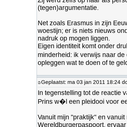
Zij werd zelfs op haar als per
(tegen)argumentatie.
Net zoals Erasmus in zijn Eeu
woestijn; er is niets nieuws o
nadruk op mogen liggen.
Eigen identiteit komt onder dr
minderheid: ik verwijs naar d
opleggen wat te doen of te gel
Geplaatst: ma 03 jan 2011 18:24 d
In tegenstelling tot de reactie
Prins w�l een pleidooi voor een
Vanuit mijn "praktijk" en vanui
Wereldburgerpaspoort, ervaar 