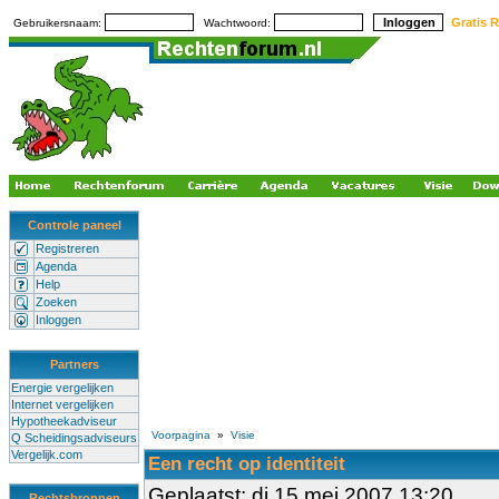
Gratis R
Gebruikersnaam:
Wachtwoord:
Controle paneel
Registreren
Agenda
Help
Zoeken
Inloggen
Partners
Energie vergelijken
Internet vergelijken
Hypotheekadviseur
Voorpagina
»
Visie
Q Scheidingsadviseurs
Vergelijk.com
Een recht op identiteit
Geplaatst: di 15 mei 2007 13:20
Rechtsbronnen