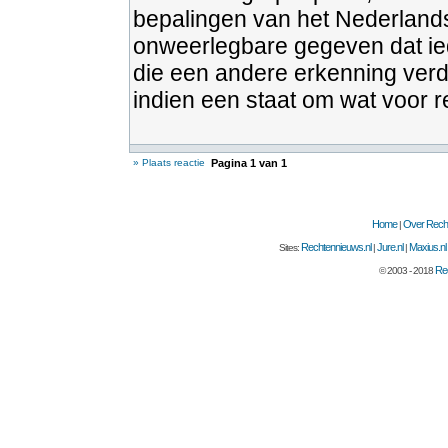
bepalingen van het Nederlands
onweerlegbare gegeven dat ied
die een andere erkenning verd
indien een staat om wat voor r
» Plaats reactie
Pagina
1
van
1
Home
Over Recht
|
Rechtennieuws.nl
Jure.nl
Maxius.nl
Sites:
|
|
Rec
© 2003 - 2018