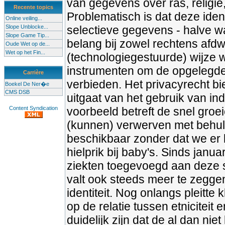
van gegevens over ras, religie
Recente topics
Problematisch is dat deze iden
Online veiling...
Slope Unblocke...
selectieve gegevens - halve 
Slope Game Tip...
belang bij zowel rechtens afd
Oude Wet op de...
Wet op het Fin...
(technologiegestuurde) wijze 
instrumenten om de opgelegde i
Carrière
verbieden. Het privacyrecht b
Boekel De Ner�e
CMS DSB
uitgaat van het gebruik van i
Content Syndication
voorbeeld betreft de snel groe
(kunnen) verwerven met behul
beschikbaar zonder dat we er b
hielprik bij baby's. Sinds janu
ziekten toegevoegd aan deze s
valt ook steeds meer te zeggen 
identiteit. Nog onlangs pleitt
op de relatie tussen etniciteit
duidelijk zijn dat de al dan ni