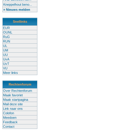
Kneppelhout beno...
» Nieuws melden
Snellinks
EUR
OUNL
RuG
RUN
UL
UM
UU
UvA
UvT
VU
Meer links
Rechtenforum
Over Rechtenforum
Maak favoriet
Maak startpagina
Mail deze site
Link naar ons
Colofon
Meedoen
Feedback
Contact