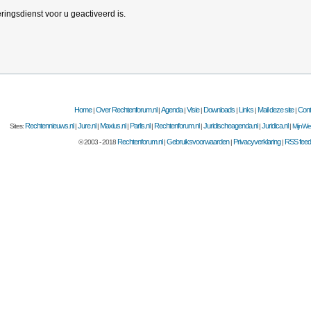
ingsdienst voor u geactiveerd is.
Home
Over Rechtenforum.nl
Agenda
Visie
Downloads
Links
Mail deze site
Cont
|
|
|
|
|
|
|
Rechtennieuws.nl
Jure.nl
Maxius.nl
Parlis.nl
Rechtenforum.nl
Juridischeagenda.nl
Juridica.nl
Sites:
|
|
|
|
|
|
|
MijnWet
Rechtenforum.nl
Gebruiksvoorwaarden
Privacyverklaring
RSS fee
© 2003 - 2018
|
|
|