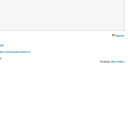
Agenda
act
ten.nl
|
AdvocatenZoeken.nl
ds
Realisatie:
Blue Horizon