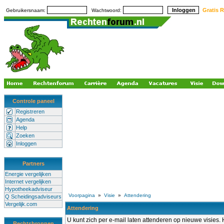
Gratis R
Gebruikersnaam:
Wachtwoord:
Controle paneel
Registreren
Agenda
Help
Zoeken
Inloggen
Partners
Energie vergelijken
Internet vergelijken
Hypotheekadviseur
Voorpagina
»
Visie
»
Attendering
Q Scheidingsadviseurs
Vergelijk.com
Attendering
U kunt zich per e-mail laten attenderen op nieuwe visies.
Rechtsbronnen