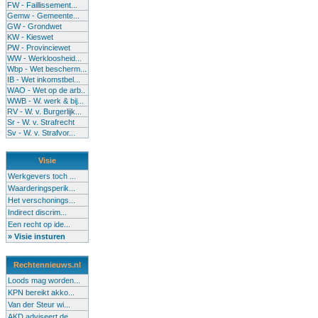
FW - Faillissement...
Gemw - Gemeente...
GW - Grondwet
KW - Kieswet
PW - Provinciewet
WW - Werkloosheid...
Wbp - Wet bescherm...
IB - Wet inkomstbel...
WAO - Wet op de arb..
WWB - W. werk & bij...
RV - W. v. Burgerlijk...
Sr - W. v. Strafrecht
Sv - W. v. Strafvor...
Visie
Werkgevers toch ...
Waarderingsperik...
Het verschonings...
Indirect discrim...
Een recht op ide...
» Visie insturen
Rechtennieuws.nl
Loods mag worden...
KPN bereikt akko...
Van der Steur wi...
AKD adviseert de...