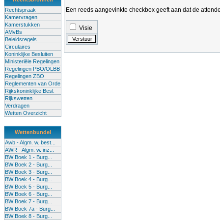
Een reeds aangevinkte checkbox geeft aan dat de attender
Rechtspraak
Kamervragen
Kamerstukken
Visie
AMvBs
Beleidsregels
Circulaires
Koninklijke Besluiten
Ministeriële Regelingen
Regelingen PBO/OLBB
Regelingen ZBO
Reglementen van Orde
Rijkskoninklijke Besl.
Rijkswetten
Verdragen
Wetten Overzicht
Wettenbundel
Awb - Algm. w. best...
AWR - Algm. w. inz...
BW Boek 1 - Burg...
BW Boek 2 - Burg...
BW Boek 3 - Burg...
BW Boek 4 - Burg...
BW Boek 5 - Burg...
BW Boek 6 - Burg...
BW Boek 7 - Burg...
BW Boek 7a - Burg...
BW Boek 8 - Burg...