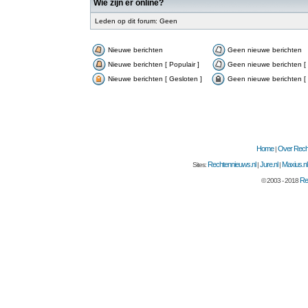
Wie zijn er online?
Leden op dit forum: Geen
Nieuwe berichten
Geen nieuwe berichten
Nieuwe berichten [ Populair ]
Geen nieuwe berichten [ 
Nieuwe berichten [ Gesloten ]
Geen nieuwe berichten [ 
Home
Over Recht
|
Rechtennieuws.nl
Jure.nl
Maxius.nl
Sites:
|
|
Re
© 2003 - 2018