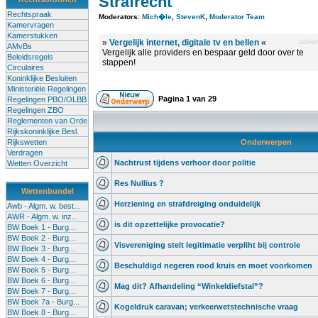
Strafrecht
Rechtspraak
Moderators:
Mich�le
,
StevenK
,
Moderator Team
Kamervragen
Kamerstukken
»
Vergelijk internet, digitale tv en bellen
«
advert
AMvBs
Vergelijk alle providers en bespaar geld door over te
Beleidsregels
stappen!
Circulaires
Koninklijke Besluiten
Ministeriële Regelingen
Pagina
1
van
29
Regelingen PBO/OLBB
Regelingen ZBO
Reglementen van Orde
Rijkskoninklijke Besl.
Rijkswetten
Onderwerpen
Verdragen
Nachtrust tijdens verhoor door politie
Wetten Overzicht
Res Nullius ?
Wettenbundel
Herziening en strafdreiging onduidelijk
Awb - Algm. w. best...
AWR - Algm. w. inz...
is dit opzettelijke provocatie?
BW Boek 1 - Burg...
BW Boek 2 - Burg...
Visvereniging stelt legitimatie verpliht bij controle
BW Boek 3 - Burg...
BW Boek 4 - Burg...
Beschuldigd negeren rood kruis en moet voorkomen
BW Boek 5 - Burg...
BW Boek 6 - Burg...
Mag dit? Afhandeling “Winkeldiefstal”?
BW Boek 7 - Burg...
BW Boek 7a - Burg...
Kogeldruk caravan; verkeerwetstechnische vraag
BW Boek 8 - Burg...