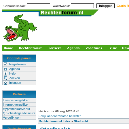
Gratis R
Gebruikersnaam:
Wachtwoord:
Controle paneel
Registreren
Agenda
Help
Zoeken
Inloggen
Partners
Energie vergelijken
Internet vergelijken
Hypotheekadviseur
Het is nu za 08 aug 2026 8:44
Q Scheidingsadviseurs
Bekijk onbeantwoorde berichten
Vergelijk.com
Rechtenforum.nl Index
»
Strafrecht
Rechtsbronnen