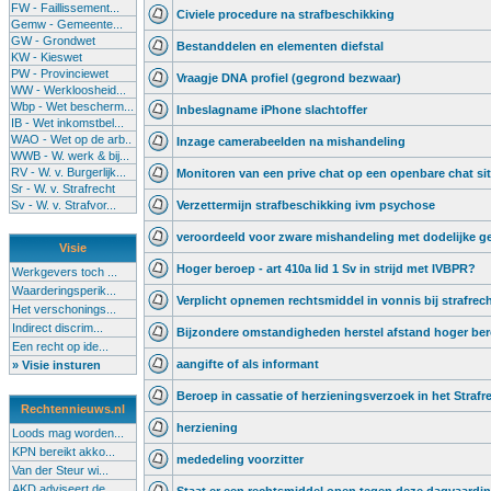
FW - Faillissement...
Civiele procedure na strafbeschikking
Gemw - Gemeente...
GW - Grondwet
Bestanddelen en elementen diefstal
KW - Kieswet
PW - Provinciewet
Vraagje DNA profiel (gegrond bezwaar)
WW - Werkloosheid...
Wbp - Wet bescherm...
Inbeslagname iPhone slachtoffer
IB - Wet inkomstbel...
WAO - Wet op de arb..
Inzage camerabeelden na mishandeling
WWB - W. werk & bij...
RV - W. v. Burgerlijk...
Monitoren van een prive chat op een openbare chat sit
Sr - W. v. Strafrecht
Sv - W. v. Strafvor...
Verzettermijn strafbeschikking ivm psychose
veroordeeld voor zware mishandeling met dodelijke g
Visie
Hoger beroep - art 410a lid 1 Sv in strijd met IVBPR?
Werkgevers toch ...
Waarderingsperik...
Verplicht opnemen rechtsmiddel in vonnis bij strafrec
Het verschonings...
Indirect discrim...
Bijzondere omstandigheden herstel afstand hoger be
Een recht op ide...
aangifte of als informant
» Visie insturen
Beroep in cassatie of herzieningsverzoek in het Strafr
Rechtennieuws.nl
herziening
Loods mag worden...
KPN bereikt akko...
mededeling voorzitter
Van der Steur wi...
AKD adviseert de...