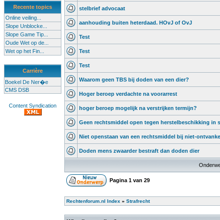
Recente topics
stelbrief advocaat
Online veiling...
aanhouding buiten heterdaad. HOvJ of OvJ
Slope Unblocke...
Slope Game Tip...
Test
Oude Wet op de...
Wet op het Fin...
Test
Test
Carrière
Waarom geen TBS bij doden van een dier?
Boekel De Ner�e
CMS DSB
Hoger beroep verdachte na voorarrest
Content Syndication
hoger beroep mogelijk na verstrijken termijn?
Geen rechtsmiddel open tegen herstelbeschikking in s
Niet openstaan van een rechtsmiddel bij niet-ontvanke
Doden mens zwaarder bestraft dan doden dier
Onderwe
Pagina
1
van
29
Rechtenforum.nl Index
»
Strafrecht