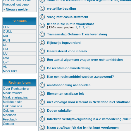
Staat er een rechtsmiddel open tegen deze dagvaardi
Kneppelhout beno...
wettelijke bepaling
» Nieuws melden
Vraag mbt casus strafrecht
Snellinks
Ik heb ruzie in m'n woonstraat
EUR
[
Ga naar pagina:
1
,
2
,
3
,
4
]
OUNL
Tramaanslag Gökmen T. eis levenslang
RuG
RUN
Rijbewijs ingevorderd
UL
UM
Gearresteerd voor inbraak
UU
UvA
Een aantal algemene vragen over rechtsmiddelen
UvT
VU
De rechtsmiddelmededeling
Meer links
Kan een rechtsmiddel worden aangewend?
Rechtenforum
ambtshandeling aanhouden
Over Rechtenforum
Maak favoriet
Elementen strafbaar feit
Maak startpagina
Mail deze site
niet vervolgd voor iets wat in Nederland niet strafbaar 
Link naar ons
Colofon
Doden stinkdier
Meedoen
Intrekken verblijfsvergunning n.a.v. veroordeling, wie?
Feedback
Contact
Naam strafbaar feit dat je niet kunt voorkomen