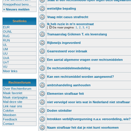
Staat er een rechtsmiddel open tegen deze dagvaardi
Kneppelhout beno...
wettelijke bepaling
» Nieuws melden
Vraag mbt casus strafrecht
Snellinks
Ik heb ruzie in m'n woonstraat
EUR
[
Ga naar pagina:
1
,
2
,
3
,
4
]
OUNL
Tramaanslag Gökmen T. eis levenslang
RuG
RUN
Rijbewijs ingevorderd
UL
UM
Gearresteerd voor inbraak
UU
UvA
Een aantal algemene vragen over rechtsmiddelen
UvT
VU
De rechtsmiddelmededeling
Meer links
Kan een rechtsmiddel worden aangewend?
Rechtenforum
ambtshandeling aanhouden
Over Rechtenforum
Maak favoriet
Elementen strafbaar feit
Maak startpagina
Mail deze site
niet vervolgd voor iets wat in Nederland niet strafbaar 
Link naar ons
Colofon
Doden stinkdier
Meedoen
Intrekken verblijfsvergunning n.a.v. veroordeling, wie?
Feedback
Contact
Naam strafbaar feit dat je niet kunt voorkomen