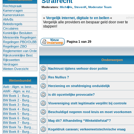
Strafrecht
Rechtspraak
Moderators:
Mich�le
,
StevenK
,
Moderator Team
Kamervragen
Kamerstukken
»
Vergelijk internet, digitale tv en bellen
«
advert
AMvBs
Vergelijk alle providers en bespaar geld door over te
Beleidsregels
stappen!
Circulaires
Koninklijke Besluiten
Ministeriële Regelingen
Pagina
1
van
29
Regelingen PBO/OLBB
Regelingen ZBO
Reglementen van Orde
Rijkskoninklijke Besl.
Rijkswetten
Onderwerpen
Verdragen
Nachtrust tijdens verhoor door politie
Wetten Overzicht
Res Nullius ?
Wettenbundel
Herziening en strafdreiging onduidelijk
Awb - Algm. w. best...
AWR - Algm. w. inz...
is dit opzettelijke provocatie?
BW Boek 1 - Burg...
BW Boek 2 - Burg...
Visvereniging stelt legitimatie verpliht bij controle
BW Boek 3 - Burg...
BW Boek 4 - Burg...
Beschuldigd negeren rood kruis en moet voorkomen
BW Boek 5 - Burg...
BW Boek 6 - Burg...
Mag dit? Afhandeling “Winkeldiefstal”?
BW Boek 7 - Burg...
BW Boek 7a - Burg...
Kogeldruk caravan; verkeerwetstechnische vraag
BW Boek 8 - Burg...