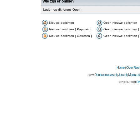
Wie zijn er online?
Leden op dit forum: Geen
Nieuwe berichten
Geen nieuwe berichten
Nieuwe berichten [ Populair ]
Geen nieuwe berichten [ 
Nieuwe berichten [ Gesloten ]
Geen nieuwe berichten [ 
Home
Over Recht
|
Rechtennieuws.nl
Jure.nl
Maxius.nl
Sites:
|
|
Re
© 2003 - 2018