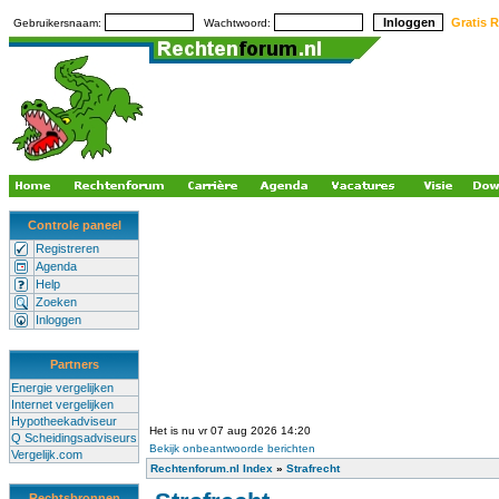
Gratis R
Gebruikersnaam:
Wachtwoord:
Controle paneel
Registreren
Agenda
Help
Zoeken
Inloggen
Partners
Energie vergelijken
Internet vergelijken
Hypotheekadviseur
Het is nu vr 07 aug 2026 14:20
Q Scheidingsadviseurs
Bekijk onbeantwoorde berichten
Vergelijk.com
Rechtenforum.nl Index
»
Strafrecht
Rechtsbronnen