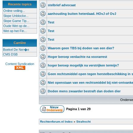
Recente topics
stelbrief advocaat
Online veiling...
aanhouding buiten heterdaad. HOvJ of OvJ
Slope Unblocke...
Slope Game Tip...
Test
Oude Wet op de...
Wet op het Fin...
Test
Test
Carrière
Waarom geen TBS bij doden van een dier?
Boekel De Ner�e
CMS DSB
Hoger beroep verdachte na voorarrest
Content Syndication
hoger beroep mogelijk na verstrijken termijn?
Geen rechtsmiddel open tegen herstelbeschikking in s
Niet openstaan van een rechtsmiddel bij niet-ontvanke
Doden mens zwaarder bestraft dan doden dier
Onderwe
Pagina
1
van
29
Rechtenforum.nl Index
»
Strafrecht