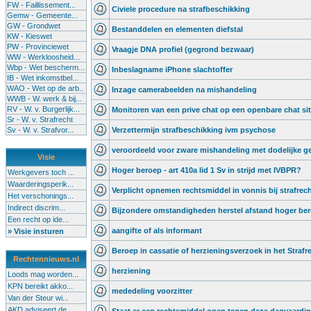
FW - Faillissement...
Civiele procedure na strafbeschikking
Gemw - Gemeente...
GW - Grondwet
Bestanddelen en elementen diefstal
KW - Kieswet
PW - Provinciewet
Vraagje DNA profiel (gegrond bezwaar)
WW - Werkloosheid...
Wbp - Wet bescherm...
Inbeslagname iPhone slachtoffer
IB - Wet inkomstbel...
WAO - Wet op de arb..
Inzage camerabeelden na mishandeling
WWB - W. werk & bij...
RV - W. v. Burgerlijk...
Monitoren van een prive chat op een openbare chat sit
Sr - W. v. Strafrecht
Sv - W. v. Strafvor...
Verzettermijn strafbeschikking ivm psychose
veroordeeld voor zware mishandeling met dodelijke g
Visie
Hoger beroep - art 410a lid 1 Sv in strijd met IVBPR?
Werkgevers toch ...
Waarderingsperik...
Verplicht opnemen rechtsmiddel in vonnis bij strafrec
Het verschonings...
Indirect discrim...
Bijzondere omstandigheden herstel afstand hoger be
Een recht op ide...
aangifte of als informant
» Visie insturen
Beroep in cassatie of herzieningsverzoek in het Strafr
Rechtennieuws.nl
herziening
Loods mag worden...
KPN bereikt akko...
mededeling voorzitter
Van der Steur wi...
AKD adviseert de...