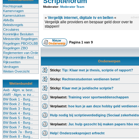
Scriptieforum
Rechtspraak
Moderator:
Moderator Team
Kamervragen
Kamerstukken
»
Vergelijk internet, digitale tv en bellen
«
advert
AMvBs
Vergelijk alle providers en bespaar geld door over te
Beleidsregels
stappen!
Circulaires
Koninklijke Besluiten
Ministeriële Regelingen
Pagina
1
van
9
Regelingen PBO/OLBB
Regelingen ZBO
Reglementen van Orde
Rijkskoninklijke Besl.
Onderwerpen
Rijkswetten
Verdragen
Sticky:
Tip: Klaar met je thesis, scriptie of rapport?
Wetten Overzicht
Sticky:
Rechtenstudenten verdienen beter!
Wettenbundel
Sticky:
Klaar met je juridische scriptie?
Awb - Algm. w. best...
AWR - Algm. w. inz...
Verplaatst:
Training voor sportweddenschappen
BW Boek 1 - Burg...
BW Boek 2 - Burg...
Verplaatst:
hoe kun je aan deze hobby geld verdienen 
BW Boek 3 - Burg...
BW Boek 4 - Burg...
Hulp nodig bij scriptieverdediging (Sociaal zekerheids
BW Boek 5 - Burg...
BW Boek 6 - Burg...
Verplaatst:
Jur. hulp gezocht bij maken papers hbo re
BW Boek 7 - Burg...
BW Boek 7a - Burg...
Help! Onderzoeksproject erfrecht
BW Boek 8 - Burg...