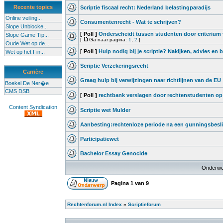
Recente topics
Scriptie fiscaal recht: Nederland belastingparadijs
Online veiling...
Consumentenrecht - Wat te schrijven?
Slope Unblocke...
[ Poll ]
Onderscheidt tussen studenten door criterium
Slope Game Tip...
[
Ga naar pagina:
1
,
2
]
Oude Wet op de...
[ Poll ]
Hulp nodig bij je scriptie? Nakijken, advies en 
Wet op het Fin...
Scriptie Verzekeringsrecht
Carrière
Graag hulp bij verwijzingen naar richtlijnen van de EU
Boekel De Ner�e
CMS DSB
[ Poll ]
rechtbank verslagen door rechtenstudenten op 
Content Syndication
Scriptie wet Mulder
Aanbesting:rechtenloze periode na een gunningsbesl
Participatiewet
Bachelor Essay Genocide
Onderwe
Pagina
1
van
9
Rechtenforum.nl Index
»
Scriptieforum