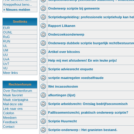
Kneppelhout beno...
Onderwerp scriptie bij gemeente
» Nieuws melden
Scriptiebegeleiding: professionele scriptiehulp kan he
Snellinks
Rapport Liikanen
EUR
OUNL
Onderzoeksonderwerp
RuG
RUN
Onderwerp dubbele scriptie burgerlijk recht/bestuursr
UL
UM
Artikel over bitcoins
UU
UvA
Help mij met afstuderen! En win leuke prijs!
UvT
VU
Scriptie adviesrecht enquete
Meer links
scriptie maatregelen voedselfraude
Rechtenforum
Wet incassokosten
Over Rechtenforum
Maak favoriet
afkortingen (lijst)
Maak startpagina
Scriptie arbeidsrecht: Ontslag bedrijfseconomisch
Mail deze site
Link naar ons
Faillissementsrecht; praktisch onderwerp scriptie?
Colofon
Meedoen
Scriptie Huurrecht
Feedback
Contact
Scriptie-onderwerp : Het granieten bestand.