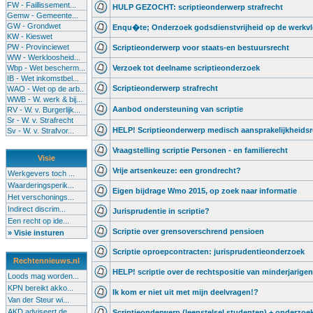
FW - Faillissement...
HULP GEZOCHT: scriptieonderwerp strafrecht
Gemw - Gemeente...
GW - Grondwet
Enqu�te; Onderzoek godsdienstvrijheid op de werkvl
KW - Kieswet
PW - Provinciewet
Scriptieonderwerp voor staats-en bestuursrecht
WW - Werkloosheid...
Wbp - Wet bescherm...
Verzoek tot deelname scriptieonderzoek
IB - Wet inkomstbel...
Scriptieonderwerp strafrecht
WAO - Wet op de arb..
WWB - W. werk & bij...
Aanbod ondersteuning van scriptie
RV - W. v. Burgerlijk...
Sr - W. v. Strafrecht
HELP! Scriptieonderwerp medisch aansprakelijkheidsr
Sv - W. v. Strafvor...
Vraagstelling scriptie Personen - en familierecht
Visie
Vrije artsenkeuze: een grondrecht?
Werkgevers toch ...
Waarderingsperik...
Eigen bijdrage Wmo 2015, op zoek naar informatie
Het verschonings...
Indirect discrim...
Jurisprudentie in scriptie?
Een recht op ide...
Scriptie over grensoverschrend pensioen
» Visie insturen
Scriptie oproepcontracten: jurisprudentieonderzoek
Rechtennieuws.nl
HELP! scriptie over de rechtspositie van minderjarigen
Loods mag worden...
KPN bereikt akko...
Ik kom er niet uit met mijn deelvragen!?
Van der Steur wi...
AKD adviseert de...
Scriptieonderwerp (leenstelsel studenten) + onderzoe