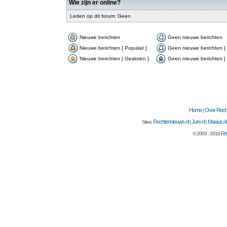
Wie zijn er online?
Leden op dit forum: Geen
Nieuwe berichten
Geen nieuwe berichten
Nieuwe berichten [ Populair ]
Geen nieuwe berichten [ 
Nieuwe berichten [ Gesloten ]
Geen nieuwe berichten [ 
Home
Over Recht
|
Rechtennieuws.nl
Jure.nl
Maxius.nl
Sites:
|
|
Re
© 2003 - 2018