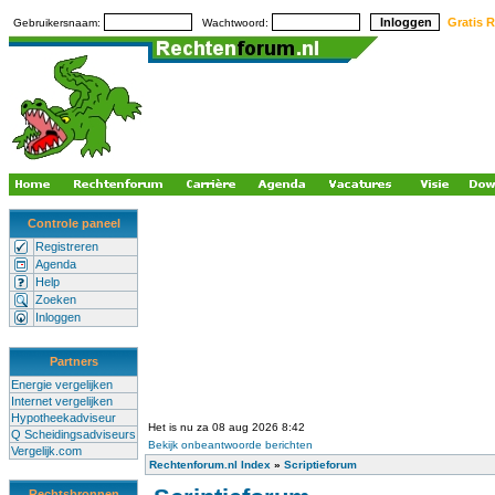
Gratis R
Gebruikersnaam:
Wachtwoord:
Controle paneel
Registreren
Agenda
Help
Zoeken
Inloggen
Partners
Energie vergelijken
Internet vergelijken
Hypotheekadviseur
Het is nu za 08 aug 2026 8:42
Q Scheidingsadviseurs
Bekijk onbeantwoorde berichten
Vergelijk.com
Rechtenforum.nl Index
»
Scriptieforum
Rechtsbronnen