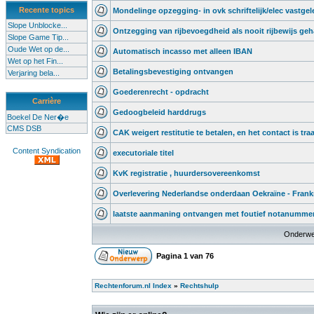
Recente topics
Mondelinge opzegging- in ovk schriftelijk/elec vastge
Slope Unblocke...
Ontzegging van rijbevoegdheid als nooit rijbewijs geh
Slope Game Tip...
Oude Wet op de...
Automatisch incasso met alleen IBAN
Wet op het Fin...
Betalingsbevestiging ontvangen
Verjaring bela...
Goederenrecht - opdracht
Carrière
Gedoogbeleid harddrugs
Boekel De Ner�e
CMS DSB
CAK weigert restitutie te betalen, en het contact is tra
Content Syndication
executoriale titel
KvK registratie , huurdersovereenkomst
Overlevering Nederlandse onderdaan Oekraïne - Frankr
laatste aanmaning ontvangen met foutief notanumme
Onderwe
Pagina
1
van
76
Rechtenforum.nl Index
»
Rechtshulp