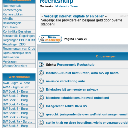
Rechtshulp
Rechtspraak
Moderator:
Moderator Team
Kamervragen
Kamerstukken
»
Vergelijk internet, digitale tv en bellen
«
advert
AMvBs
Vergelijk alle providers en bespaar geld door over te
Beleidsregels
stappen!
Circulaires
Koninklijke Besluiten
Ministeriële Regelingen
Pagina
1
van
76
Regelingen PBO/OLBB
Regelingen ZBO
Reglementen van Orde
Rijkskoninklijke Besl.
Onderwerpen
Rijkswetten
Verdragen
Sticky:
Forumregels Rechtshulp
Wetten Overzicht
Boetes CJIB niet bestuurder , auto ovv op naam.
Wettenbundel
na-risico verzekering auto
Awb - Algm. w. best...
AWR - Algm. w. inz...
Briefadres bij gemeente en privacy
BW Boek 1 - Burg...
BW Boek 2 - Burg...
Meerdere schuldeisers, hoeveel onbekend
BW Boek 3 - Burg...
BW Boek 4 - Burg...
Inzagerecht Artikel 843a RV
BW Boek 5 - Burg...
BW Boek 6 - Burg...
gezocht: jurisprudentie over wel/niet ontvangen email
BW Boek 7 - Burg...
BW Boek 7a - Burg...
stel je knalt op deze bestelbus, wie is er verantwoordel
BW Boek 8 - Burg...