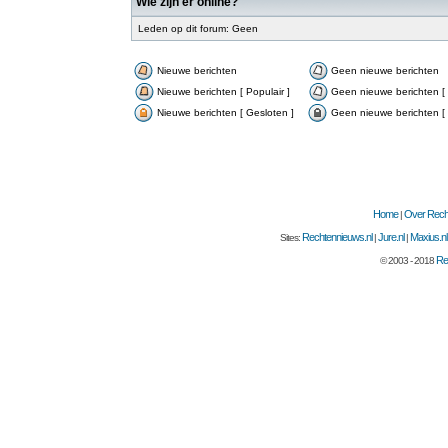
Wie zijn er online?
Leden op dit forum: Geen
Nieuwe berichten
Geen nieuwe berichten
Nieuwe berichten [ Populair ]
Geen nieuwe berichten [ 
Nieuwe berichten [ Gesloten ]
Geen nieuwe berichten [ 
Home
Over Recht
|
Rechtennieuws.nl
Jure.nl
Maxius.nl
Sites:
|
|
Re
© 2003 - 2018