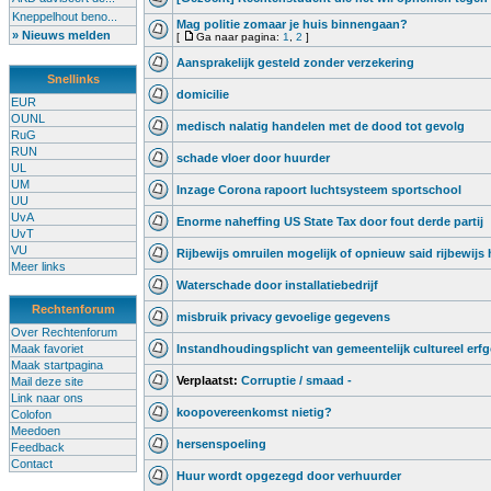
Kneppelhout beno...
Mag politie zomaar je huis binnengaan?
» Nieuws melden
[
Ga naar pagina:
1
,
2
]
Aansprakelijk gesteld zonder verzekering
Snellinks
domicilie
EUR
OUNL
medisch nalatig handelen met de dood tot gevolg
RuG
RUN
schade vloer door huurder
UL
UM
Inzage Corona rapoort luchtsysteem sportschool
UU
UvA
Enorme naheffing US State Tax door fout derde partij
UvT
VU
Rijbewijs omruilen mogelijk of opnieuw said rijbewijs
Meer links
Waterschade door installatiebedrijf
Rechtenforum
misbruik privacy gevoelige gegevens
Over Rechtenforum
Maak favoriet
Instandhoudingsplicht van gemeentelijk cultureel erf
Maak startpagina
Verplaatst:
Corruptie / smaad -
Mail deze site
Link naar ons
koopovereenkomst nietig?
Colofon
Meedoen
hersenspoeling
Feedback
Contact
Huur wordt opgezegd door verhuurder