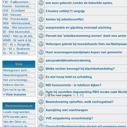
FW - Faillissement...
een auto gekocht zonder de beloofde opties.
Gemw - Gemeente...
GW - Grondwet
3 boetes zelfde(?) vergrijp
KW - Kieswet
PW - Provinciewet
Advies bij arbeidsconflict
WW - Werkloosheid...
Wbp - Wet bescherm...
wanprestatie en gijzeling voorraad stichting
IB - Wet inkomstbel...
Perceel dat 'enkelbestemming wonen' deelt met ander
WAO - Wet op de arb..
WWB - W. werk & bij...
Verborgen gebrek bij tweedehands fiets via Marktplaat
RV - W. v. Burgerlijk...
Sr - W. v. Strafrecht
Huur woonwagenstandplaats kopen van gemeente
Sv - W. v. Strafvor...
aansprakelijkheidsverzekering
Visie
Welke rechter bevoegd bij klachtbehandeling?
Werkgevers toch ...
Waarderingsperik...
Ex eist hoop held na scheiding
Het verschonings...
Indirect discrim...
IND huiscontrole - in telefoon kijken?
Een recht op ide...
Hulp bij opstellen dagvaarding RBS inzake zaak Worl
» Visie insturen
[
Ga naar pagina:
1
,
2
,
3
]
Bewindvoering opheffen, welk rechtsgebied?
Rechtennieuws.nl
Aanrijding met vrachtwagen
Loods mag worden...
KPN bereikt akko...
VVE vergadering onrechtmatig?
Van der Steur wi...
AKD adviseert de...
[Gezocht] Rechtenstudent die het wil opnemen tegen