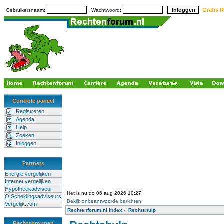
Gratis R
Gebruikersnaam:
Wachtwoord:
Controle paneel
Registreren
Agenda
Help
Zoeken
Inloggen
Partners
Energie vergelijken
Internet vergelijken
Hypotheekadviseur
Het is nu do 06 aug 2026 10:27
Q Scheidingsadviseurs
Bekijk onbeantwoorde berichten
Vergelijk.com
Rechtenforum.nl Index
»
Rechtshulp
Rechtsbronnen