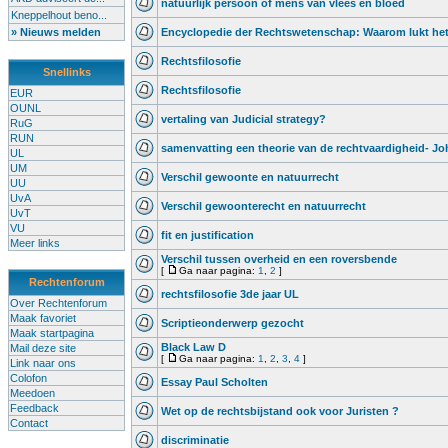
natuurlijk persoon of mens van vlees en bloed
Kneppelhout beno...
» Nieuws melden
Encyclopedie der Rechtswetenschap: Waarom lukt het 
Rechtsfilosofie
Snellinks
Rechtsfilosofie
EUR
OUNL
vertaling van Judicial strategy?
RuG
RUN
samenvatting een theorie van de rechtvaardigheid- J
UL
UM
Verschil gewoonte en natuurrecht
UU
UvA
Verschil gewoonterecht en natuurrecht
UvT
VU
fit en justification
Meer links
Verschil tussen overheid en een roversbende
[
Ga naar pagina:
1
,
2
]
Rechtenforum
rechtsfilosofie 3de jaar UL
Over Rechtenforum
Maak favoriet
Scriptieonderwerp gezocht
Maak startpagina
Black Law D
Mail deze site
[
Ga naar pagina:
1
,
2
,
3
,
4
]
Link naar ons
Colofon
Essay Paul Scholten
Meedoen
Feedback
Wet op de rechtsbijstand ook voor Juristen ?
Contact
discriminatie