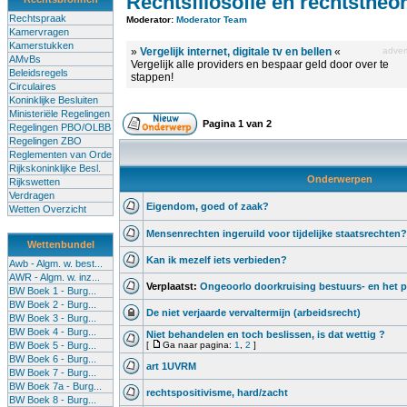
Rechtsfilosofie en rechtstheor
Rechtspraak
Moderator:
Moderator Team
Kamervragen
Kamerstukken
»
Vergelijk internet, digitale tv en bellen
«
advert
AMvBs
Vergelijk alle providers en bespaar geld door over te
Beleidsregels
stappen!
Circulaires
Koninklijke Besluiten
Ministeriële Regelingen
Pagina
1
van
2
Regelingen PBO/OLBB
Regelingen ZBO
Reglementen van Orde
Rijkskoninklijke Besl.
Onderwerpen
Rijkswetten
Verdragen
Eigendom, goed of zaak?
Wetten Overzicht
Mensenrechten ingeruild voor tijdelijke staatsrechten?
Wettenbundel
Kan ik mezelf iets verbieden?
Awb - Algm. w. best...
AWR - Algm. w. inz...
Verplaatst:
Ongeoorlo doorkruising bestuurs- en het p
BW Boek 1 - Burg...
BW Boek 2 - Burg...
De niet verjaarde vervaltermijn (arbeidsrecht)
BW Boek 3 - Burg...
BW Boek 4 - Burg...
Niet behandelen en toch beslissen, is dat wettig ?
BW Boek 5 - Burg...
[
Ga naar pagina:
1
,
2
]
BW Boek 6 - Burg...
art 1UVRM
BW Boek 7 - Burg...
BW Boek 7a - Burg...
rechtspositivisme, hard/zacht
BW Boek 8 - Burg...