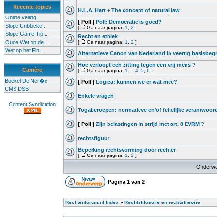
Recente topics
H.L.A. Hart + The concept of natural law
Online veiling...
[ Poll ]
Poll: Democratie is goed?
Slope Unblocke...
[
Ga naar pagina:
1
,
2
]
Slope Game Tip...
Recht en ethiek
Oude Wet op de...
[
Ga naar pagina:
1
,
2
]
Wet op het Fin...
Alternatieve Canon van Nederland in veertig basisbeg
Hoe verloopt een zitting tegen een vrij mens ?
Carrière
[
Ga naar pagina:
1
...
4
,
5
,
6
]
Boekel De Ner�e
[ Poll ]
Logica: kunnen we er wat mee?
CMS DSB
Enkele vragen
Content Syndication
Togaberoepen: normatieve en/of feitelijke verantwoor
[ Poll ]
ZIjn belastingen in strijd met art. 8 EVRM ?
rechtsfiguur
Beperking rechtsvorming door rechter
[
Ga naar pagina:
1
,
2
]
Onderwe
Pagina
1
van
2
Rechtenforum.nl Index
»
Rechtsfilosofie en rechtstheorie