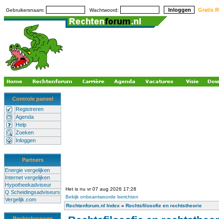
Gratis R
Gebruikersnaam:
Wachtwoord:
Controle paneel
Registreren
Agenda
Help
Zoeken
Inloggen
Partners
Energie vergelijken
Internet vergelijken
Hypotheekadviseur
Het is nu vr 07 aug 2026 17:28
Q Scheidingsadviseurs
Bekijk onbeantwoorde berichten
Vergelijk.com
Rechtenforum.nl Index
»
Rechtsfilosofie en rechtstheorie
Rechtsbronnen