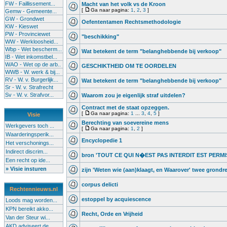
FW - Faillissement...
Macht van het volk vs de Kroon
[
Ga naar pagina:
1
,
2
,
3
]
Gemw - Gemeente...
GW - Grondwet
Oefententamen Rechtsmethodologie
KW - Kieswet
PW - Provinciewet
"beschikking"
WW - Werkloosheid...
Wbp - Wet bescherm...
Wat betekent de term "belanghebbende bij verkoop"
IB - Wet inkomstbel...
WAO - Wet op de arb..
GESCHIKTHEID OM TE OORDELEN
WWB - W. werk & bij...
RV - W. v. Burgerlijk...
Wat betekent de term "belanghebbende bij verkoop"
Sr - W. v. Strafrecht
Sv - W. v. Strafvor...
Waarom zou je eigenlijk straf uitdelen?
Contract met de staat opzeggen.
[
Ga naar pagina:
1
...
3
,
4
,
5
]
Visie
Berechting van soevereine mens
Werkgevers toch ...
[
Ga naar pagina:
1
,
2
]
Waarderingsperik...
Encyclopedie 1
Het verschonings...
Indirect discrim...
bron 'TOUT CE QUI N�EST PAS INTERDIT EST PERMI
Een recht op ide...
» Visie insturen
zijn 'Weten wie (aan)klaagt, en Waarover' twee grond
corpus delicti
Rechtennieuws.nl
estoppel by acquiescence
Loods mag worden...
KPN bereikt akko...
Recht, Orde en Vrijheid
Van der Steur wi...
AKD adviseert de...