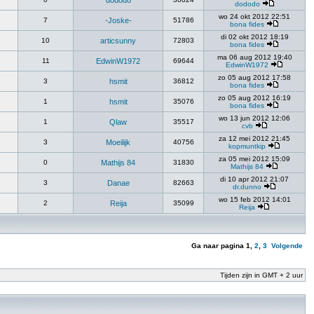
dododo
dododo
wo 24 okt 2012 22:51
7
-Joske-
51786
bona fides
di 02 okt 2012 18:19
10
articsunny
72803
bona fides
ma 06 aug 2012 19:40
11
EdwinW1972
69644
EdwinW1972
zo 05 aug 2012 17:58
3
hsmit
36812
bona fides
zo 05 aug 2012 16:19
1
hsmit
35076
bona fides
wo 13 jun 2012 12:06
1
Qlaw
35517
cvb
za 12 mei 2012 21:45
3
Moeilijk
40756
kopmuntkip
za 05 mei 2012 15:09
0
Mathijs 84
31830
Mathijs 84
di 10 apr 2012 21:07
3
Danae
82663
dr.dunno
wo 15 feb 2012 14:01
2
Reija
35099
Reija
Ga naar pagina
1
,
2
,
3
Volgende
Tijden zijn in GMT + 2 uur