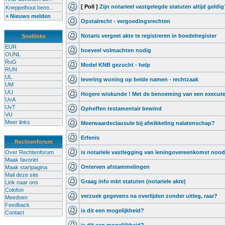
[ Poll ]
Zijn notarieel vastgelegde statuten altijd geldig
Kneppelhout beno...
» Nieuws melden
Opstalrecht - vergoedingsrechten
Notaris vergeet akte te registreren in boedelregister
Snellinks
EUR
hoeveel volmachten nodig
OUNL
RuG
Model KNB gezocht - help
RUN
UL
levering woning op beide namen - rechtzaak
UM
UU
Hogere wiskunde ! Met de benoeming van een execut
UvA
UvT
Opheffen testamentair bewind
VU
Meer links
Meerwaardeclausule bij afwikkeling nalatenschap?
Erfenis
Rechtenforum
Over Rechtenforum
is notariele vastlegging van leningovereenkomst nood
Maak favoriet
Onterven afstammelingen
Maak startpagina
Mail deze site
Graag info mbt statuten (notariele akte)
Link naar ons
Colofon
verzoek gegevens na overlijden zonder uitleg, raar?
Meedoen
Feedback
is dit een mogelijkheid?
Contact