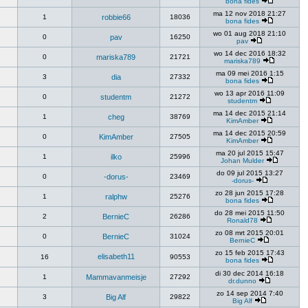
bona fides
ma 12 nov 2018 21:27
1
robbie66
18036
bona fides
wo 01 aug 2018 21:10
0
pav
16250
pav
wo 14 dec 2016 18:32
0
mariska789
21721
mariska789
ma 09 mei 2016 1:15
3
dia
27332
bona fides
wo 13 apr 2016 11:09
0
studentm
21272
studentm
ma 14 dec 2015 21:14
1
cheg
38769
KimAmber
ma 14 dec 2015 20:59
0
KimAmber
27505
KimAmber
ma 20 jul 2015 15:47
1
ilko
25996
Johan Mulder
do 09 jul 2015 13:27
0
-dorus-
23469
-dorus-
zo 28 jun 2015 17:28
1
ralphw
25276
bona fides
do 28 mei 2015 11:50
2
BernieC
26286
Ronald78
zo 08 mrt 2015 20:01
0
BernieC
31024
BernieC
zo 15 feb 2015 17:43
elisabeth11
16
90553
bona fides
di 30 dec 2014 16:18
1
Mammavanmeisje
27292
dr.dunno
zo 14 sep 2014 7:40
3
Big Alf
29822
Big Alf