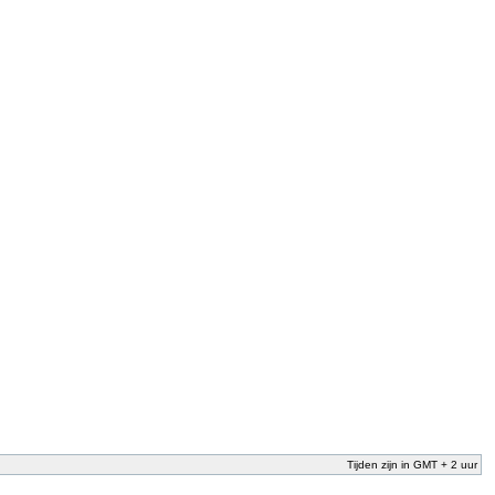
Tijden zijn in GMT + 2 uur