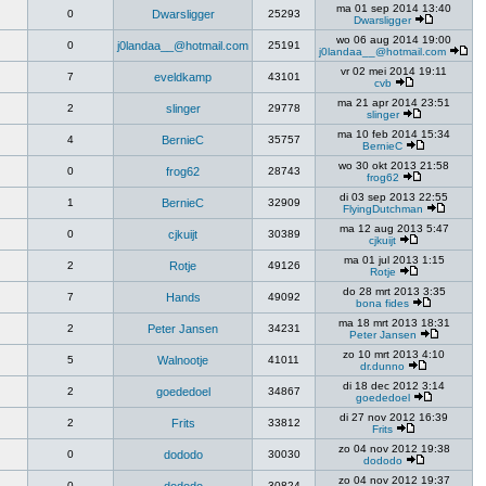
ma 01 sep 2014 13:40
0
Dwarsligger
25293
Dwarsligger
wo 06 aug 2014 19:00
0
j0landaa__@hotmail.com
25191
j0landaa__@hotmail.com
vr 02 mei 2014 19:11
7
eveldkamp
43101
cvb
ma 21 apr 2014 23:51
2
slinger
29778
slinger
ma 10 feb 2014 15:34
4
BernieC
35757
BernieC
wo 30 okt 2013 21:58
0
frog62
28743
frog62
di 03 sep 2013 22:55
1
BernieC
32909
FlyingDutchman
ma 12 aug 2013 5:47
0
cjkuijt
30389
cjkuijt
ma 01 jul 2013 1:15
2
Rotje
49126
Rotje
do 28 mrt 2013 3:35
7
Hands
49092
bona fides
ma 18 mrt 2013 18:31
2
Peter Jansen
34231
Peter Jansen
zo 10 mrt 2013 4:10
5
Walnootje
41011
dr.dunno
di 18 dec 2012 3:14
2
goededoel
34867
goededoel
di 27 nov 2012 16:39
2
Frits
33812
Frits
zo 04 nov 2012 19:38
0
dododo
30030
dododo
zo 04 nov 2012 19:37
0
30824