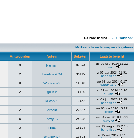
Ga naar pagina
1
,
2
,
3
Volgende
Markeer alle onderwerpen als gelezen
Antwoorden
Auteur
Bekeken
Laatste bericht
do 05 sep 2024 11:22
0
bremam
84594
bremam
vr 05 apr 2024 21:51
2
kwiebus2024
35115
bona fides
wo 03 apr 2024 9:27
0
Whateva72
10643
Whateva72
za 23 mrt 2024 16:36
2
guusje
16130
guusje
vr 09 jun 2023 23:38
1
M.van.Z.
17452
bona fides
wo 03 jun 2020 13:17
2
jeroom
23887
jeroom
wo 04 dec 2019 16:22
6
davy75
25328
davy75
ma 19 aug 2019 2:45
3
Hildo
18174
bona fides
vr 15 mrt 2019 1:51
1
Whateva72
15893