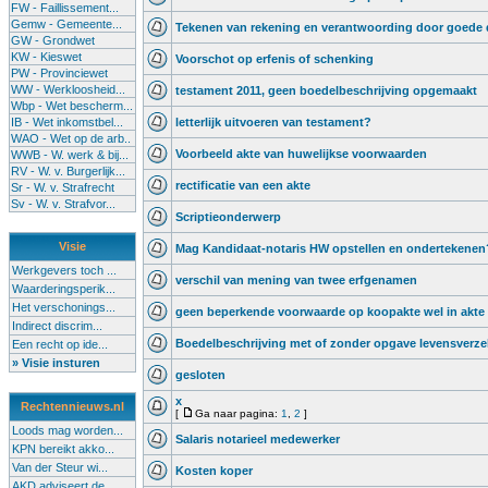
FW - Faillissement...
Gemw - Gemeente...
Tekenen van rekening en verantwoording door goede 
GW - Grondwet
KW - Kieswet
Voorschot op erfenis of schenking
PW - Provinciewet
WW - Werkloosheid...
testament 2011, geen boedelbeschrijving opgemaakt
Wbp - Wet bescherm...
IB - Wet inkomstbel...
letterlijk uitvoeren van testament?
WAO - Wet op de arb..
Voorbeeld akte van huwelijkse voorwaarden
WWB - W. werk & bij...
RV - W. v. Burgerlijk...
rectificatie van een akte
Sr - W. v. Strafrecht
Sv - W. v. Strafvor...
Scriptieonderwerp
Visie
Mag Kandidaat-notaris HW opstellen en ondertekenen
Werkgevers toch ...
verschil van mening van twee erfgenamen
Waarderingsperik...
Het verschonings...
geen beperkende voorwaarde op koopakte wel in akte 
Indirect discrim...
Boedelbeschrijving met of zonder opgave levensverze
Een recht op ide...
» Visie insturen
gesloten
x
Rechtennieuws.nl
[
Ga naar pagina:
1
,
2
]
Loods mag worden...
Salaris notarieel medewerker
KPN bereikt akko...
Van der Steur wi...
Kosten koper
AKD adviseert de...