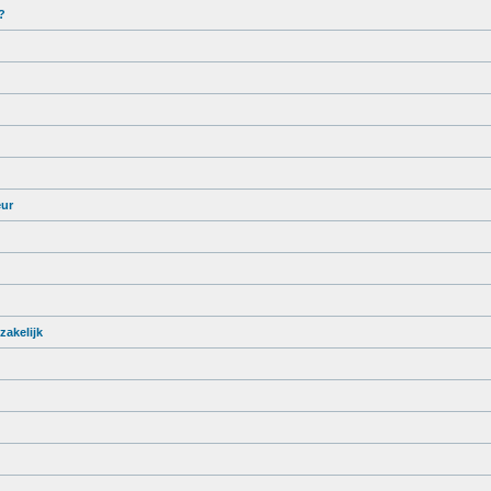
?
eur
zakelijk