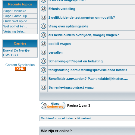
is dit een mogelijkheid?
Recente topics
Erfenis verdeling
Slope Unblocke...
Slope Game Tip...
2 gelijkluidende testamenten onmogelijk?
Oude Wet op de...
Wet op het Fin...
Vraag over splitsingsakte
Verjaring bela...
als beide ouders overlijden, voogdij vragen?
Carrière
codicil vragen
Boekel De Ner�e
vervallen
CMS DSB
Schenking/gift/legaat en belasting
Content Syndication
terugstorting bereidstellingsprovisie door notaris
Beneficiair aanvaarden? Paar onduidelijkheden.....
Samenlevingscontract vraag
Pagina
1
van
3
Rechtenforum.nl Index
»
Notariaat
Wie zijn er online?