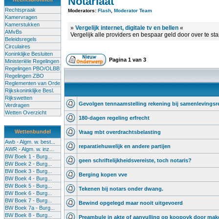
Notariaat
Rechtspraak
Moderators:
Flash
,
Moderator Team
Kamervragen
Kamerstukken
»
Vergelijk internet, digitale tv en bellen
«
AMvBs
Vergelijk alle providers en bespaar geld door over te st
Beleidsregels
Circulaires
Koninklijke Besluiten
Pagina
1
van
3
Ministeriële Regelingen
Regelingen PBO/OLBB
Regelingen ZBO
Reglementen van Orde
Rijkskoninklijke Besl.
Rijkswetten
Gevolgen tennaamstelling rekening bij samenlevingsr
Verdragen
Wetten Overzicht
180-dagen regeling erfrecht
Wettenbundel
Vraag mbt overdrachtsbelasting
Awb - Algm. w. best...
reparatiehuwelijk en andere partijen
AWR - Algm. w. inz...
BW Boek 1 - Burg...
geen schriftelijkheidsvereiste, toch notaris?
BW Boek 2 - Burg...
BW Boek 3 - Burg...
Berging kopen vve
BW Boek 4 - Burg...
BW Boek 5 - Burg...
Tekenen bij notars onder dwang.
BW Boek 6 - Burg...
BW Boek 7 - Burg...
Bewind opgelegd maar nooit uitgevoerd
BW Boek 7a - Burg...
BW Boek 8 - Burg...
Preambule in akte of aanvulling op koopovk door mak