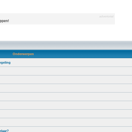
advertorial
appen!
Onderwerpen
egeling
elaar?