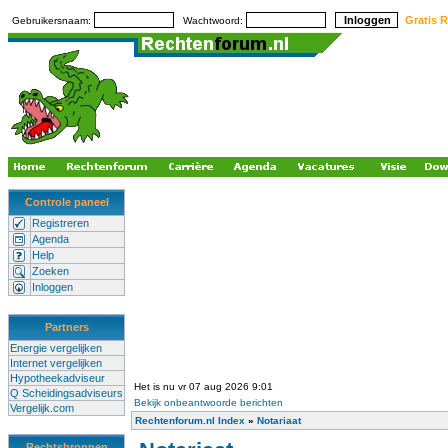
Gratis R
Gebruikersnaam:
Wachtwoord:
Controle paneel
Registreren
Agenda
Help
Zoeken
Inloggen
Partners
Energie vergelijken
Internet vergelijken
Hypotheekadviseur
Het is nu vr 07 aug 2026 9:01
Q Scheidingsadviseurs
Bekijk onbeantwoorde berichten
Vergelijk.com
Rechtenforum.nl Index
»
Notariaat
Rechtsbronnen