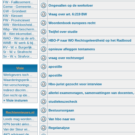
FW - Faillissement...
Ongevallen op de werkvloer
Gemw - Gemeente...
GW - Grondwet
Vraag over art. 6:219 BW
KW - Kieswet
PW - Provinciewet
Woordenboek europees recht
WW - Werkloosheid...
Wbp - Wet bescherm...
Twijfel over studie
IB - Wet inkomstbel...
WAO - Wet op de arb..
HBO-P naar WO Rechtsgeleerdheid op het Radboud
WWB - W. werk & bij...
RV - W. v. Burgerlijk...
opnieuw afleggen tentamens
Sr - W. v. Strafrecht
Sv - W. v. Strafvor...
vraag over rechtsregel
apostille
Visie
Werkgevers toch ...
apostille
Waarderingsperik...
Hbo-jurist gezocht voor interview
Het verschonings...
Indirect discrim...
allerlei examenvragen, samenvattingen van docenten,
Een recht op ide...
» Visie insturen
studiekeuzecheck
Bestuursorgaan
Rechtennieuws.nl
Loods mag worden...
Van hbo naar wo
KPN bereikt akko...
Regelanalyse
Van der Steur wi...
AKD adviseert de...