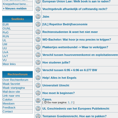
European Union Law: Welk boek is aan te raden?
Kneppelhout beno...
» Nieuws melden
Vruchtgebruik afhankelijk of zelfstandig recht?
Jidm
Snellinks
[UL] Repetitor Bedrijfseconomie
EUR
OUNL
Rechtenstudenten ik weet het niet meer
RuG
RUN
WO-Bachelor: Wat hoor je nou precies te krijgen?
UL
UM
Plakkertjes wettenbundel -> Waar te verkrijgen?
UU
UvA
Verschil tussen huurovereenkomst en exploitatieover
UvT
VU
Hoe studeren jullie?
Meer links
Verschil tussen 6:95 + 6:96 en 6:277 BW
Rechtenforum
Help! Alles in het Engels
Over Rechtenforum
Maak favoriet
Universiteit Utrecht
Maak startpagina
Mail deze site
Hoe moet ik beginnen?
Link naar ons
Casus.
Colofon
[
Ga naar pagina:
1
,
2
]
Meedoen
Feedback
UL Geschiedenis van het Europees Publiekrecht
Contact
Tentamen Goederenrecht. Hoe aan te pakken?