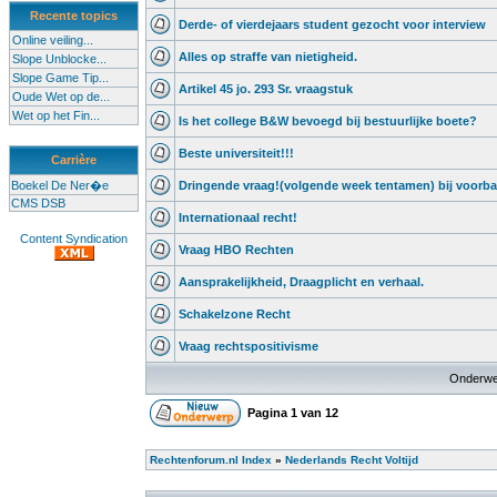
Recente topics
Derde- of vierdejaars student gezocht voor interview
Online veiling...
Alles op straffe van nietigheid.
Slope Unblocke...
Slope Game Tip...
Artikel 45 jo. 293 Sr. vraagstuk
Oude Wet op de...
Wet op het Fin...
Is het college B&W bevoegd bij bestuurlijke boete?
Beste universiteit!!!
Carrière
Boekel De Ner�e
Dringende vraag!(volgende week tentamen) bij voorba
CMS DSB
Internationaal recht!
Content Syndication
Vraag HBO Rechten
Aansprakelijkheid, Draagplicht en verhaal.
Schakelzone Recht
Vraag rechtspositivisme
Onderwe
Pagina
1
van
12
Rechtenforum.nl Index
»
Nederlands Recht Voltijd