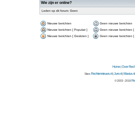
Wie zijn er online?
Leden op dit forum: Geen
Nieuwe berichten
Geen nieuwe berichten
Nieuwe berichten [ Populair ]
Geen nieuwe berichten [ 
Nieuwe berichten [ Gesloten ]
Geen nieuwe berichten [ 
Home
Over Recht
|
Rechtennieuws.nl
Jure.nl
Maxius.nl
Sites:
|
|
Re
© 2003 - 2018