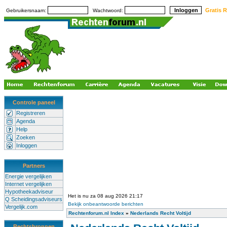
Gratis R
Gebruikersnaam:
Wachtwoord:
Controle paneel
Registreren
Agenda
Help
Zoeken
Inloggen
Partners
Energie vergelijken
Internet vergelijken
Hypotheekadviseur
Het is nu za 08 aug 2026 21:17
Q Scheidingsadviseurs
Bekijk onbeantwoorde berichten
Vergelijk.com
Rechtenforum.nl Index
»
Nederlands Recht Voltijd
Rechtsbronnen