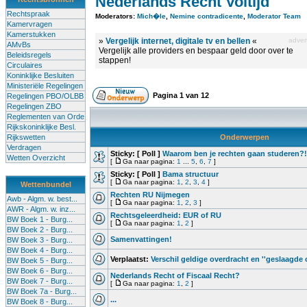
Nederlands Recht Voltijd
Rechtspraak
Moderators:
Mich�le
,
Nemine contradicente
,
Moderator Team
Kamervragen
Kamerstukken
»
Vergelijk internet, digitale tv en bellen
«
advert
AMvBs
Vergelijk alle providers en bespaar geld door over te
Beleidsregels
stappen!
Circulaires
Koninklijke Besluiten
Ministeriële Regelingen
Pagina
1
van
12
Regelingen PBO/OLBB
Regelingen ZBO
Reglementen van Orde
Rijkskoninklijke Besl.
Rijkswetten
Onderwerpen
Verdragen
Sticky:
[ Poll ]
Waarom ben je rechten gaan studeren?
Wetten Overzicht
[
Ga naar pagina:
1
...
5
,
6
,
7
]
Sticky:
[ Poll ]
Bama structuur
[
Ga naar pagina:
1
,
2
,
3
,
4
]
Wettenbundel
Rechten RU Nijmegen
Awb - Algm. w. best...
[
Ga naar pagina:
1
,
2
,
3
]
AWR - Algm. w. inz...
Rechtsgeleerdheid: EUR of RU
BW Boek 1 - Burg...
[
Ga naar pagina:
1
,
2
]
BW Boek 2 - Burg...
Samenvattingen!
BW Boek 3 - Burg...
BW Boek 4 - Burg...
Verplaatst:
Verschil geldige overdracht en ''geslaagde 
BW Boek 5 - Burg...
BW Boek 6 - Burg...
Nederlands Recht of Fiscaal Recht?
BW Boek 7 - Burg...
[
Ga naar pagina:
1
,
2
]
BW Boek 7a - Burg...
...
BW Boek 8 - Burg...