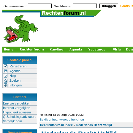
Gratis R
Gebruikersnaam:
Wachtwoord:
Controle paneel
Registreren
Agenda
Help
Zoeken
Inloggen
Partners
Energie vergelijken
Internet vergelijken
Hypotheekadviseur
Het is nu za 08 aug 2026 10:33
Q Scheidingsadviseurs
Bekijk onbeantwoorde berichten
Vergelijk.com
Rechtenforum.nl Index
»
Nederlands Recht Voltijd
Rechtsbronnen