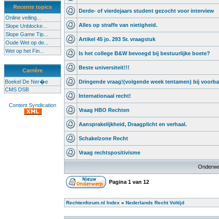
Recente topics
Derde- of vierdejaars student gezocht voor interview
Online veiling...
Alles op straffe van nietigheid.
Slope Unblocke...
Slope Game Tip...
Artikel 45 jo. 293 Sr. vraagstuk
Oude Wet op de...
Wet op het Fin...
Is het college B&W bevoegd bij bestuurlijke boete?
Beste universiteit!!!
Carrière
Boekel De Ner�e
Dringende vraag!(volgende week tentamen) bij voorba
CMS DSB
Internationaal recht!
Content Syndication
Vraag HBO Rechten
Aansprakelijkheid, Draagplicht en verhaal.
Schakelzone Recht
Vraag rechtspositivisme
Onderwe
Pagina
1
van
12
Rechtenforum.nl Index
»
Nederlands Recht Voltijd