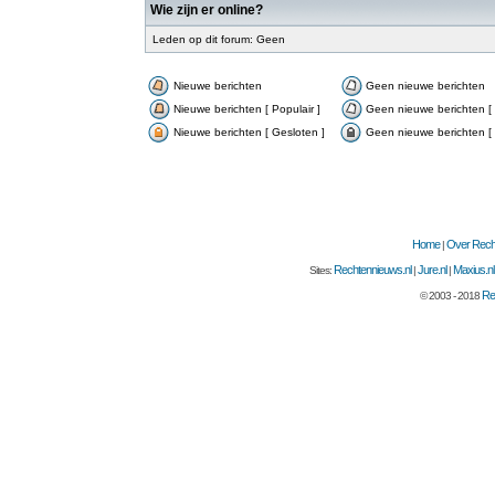
Wie zijn er online?
Leden op dit forum: Geen
Nieuwe berichten
Geen nieuwe berichten
Nieuwe berichten [ Populair ]
Geen nieuwe berichten [ 
Nieuwe berichten [ Gesloten ]
Geen nieuwe berichten [ 
Home
Over Recht
|
Rechtennieuws.nl
Jure.nl
Maxius.nl
Sites:
|
|
Re
© 2003 - 2018