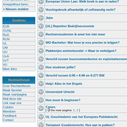
European Union Law: Welk boek is aan te raden?
Kneppelhout beno...
» Nieuws melden
Vruchtgebruik afhankelijk of zelfstandig recht?
Jidm
Snellinks
[UL] Repetitor Bedrijfseconomie
EUR
OUNL
Rechtenstudenten ik weet het niet meer
RuG
RUN
WO-Bachelor: Wat hoor je nou precies te krijgen?
UL
UM
Plakkertjes wettenbundel -> Waar te verkrijgen?
UU
UvA
Verschil tussen huurovereenkomst en exploitatieover
UvT
VU
Hoe studeren jullie?
Meer links
Verschil tussen 6:95 + 6:96 en 6:277 BW
Rechtenforum
Help! Alles in het Engels
Over Rechtenforum
Maak favoriet
Universiteit Utrecht
Maak startpagina
Mail deze site
Hoe moet ik beginnen?
Link naar ons
Casus.
Colofon
[
Ga naar pagina:
1
,
2
]
Meedoen
Feedback
UL Geschiedenis van het Europees Publiekrecht
Contact
Tentamen Goederenrecht. Hoe aan te pakken?