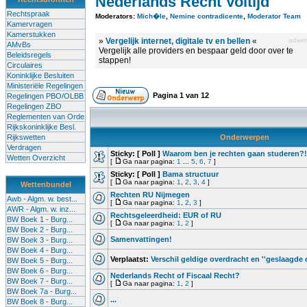
Nederlands Recht Voltijd
Rechtspraak
Moderators:
Mich�le
,
Nemine contradicente
,
Moderator Team
Kamervragen
Kamerstukken
»
Vergelijk internet, digitale tv en bellen
«
advert
AMvBs
Vergelijk alle providers en bespaar geld door over te
Beleidsregels
stappen!
Circulaires
Koninklijke Besluiten
Ministeriële Regelingen
Pagina
1
van
12
Regelingen PBO/OLBB
Regelingen ZBO
Reglementen van Orde
Rijkskoninklijke Besl.
Rijkswetten
Onderwerpen
Verdragen
Sticky:
[ Poll ]
Waarom ben je rechten gaan studeren?
Wetten Overzicht
[
Ga naar pagina:
1
...
5
,
6
,
7
]
Sticky:
[ Poll ]
Bama structuur
[
Ga naar pagina:
1
,
2
,
3
,
4
]
Wettenbundel
Rechten RU Nijmegen
Awb - Algm. w. best...
[
Ga naar pagina:
1
,
2
,
3
]
AWR - Algm. w. inz...
Rechtsgeleerdheid: EUR of RU
BW Boek 1 - Burg...
[
Ga naar pagina:
1
,
2
]
BW Boek 2 - Burg...
Samenvattingen!
BW Boek 3 - Burg...
BW Boek 4 - Burg...
Verplaatst:
Verschil geldige overdracht en ''geslaagde 
BW Boek 5 - Burg...
BW Boek 6 - Burg...
Nederlands Recht of Fiscaal Recht?
BW Boek 7 - Burg...
[
Ga naar pagina:
1
,
2
]
BW Boek 7a - Burg...
...
BW Boek 8 - Burg...