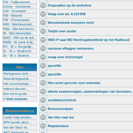
FW - Faillissement...
Ongevallen op de werkvloer
Gemw - Gemeente...
GW - Grondwet
Vraag over art. 6:219 BW
KW - Kieswet
PW - Provinciewet
Woordenboek europees recht
WW - Werkloosheid...
Wbp - Wet bescherm...
Twijfel over studie
IB - Wet inkomstbel...
WAO - Wet op de arb..
HBO-P naar WO Rechtsgeleerdheid op het Radboud
WWB - W. werk & bij...
RV - W. v. Burgerlijk...
opnieuw afleggen tentamens
Sr - W. v. Strafrecht
Sv - W. v. Strafvor...
vraag over rechtsregel
apostille
Visie
Werkgevers toch ...
apostille
Waarderingsperik...
Hbo-jurist gezocht voor interview
Het verschonings...
Indirect discrim...
allerlei examenvragen, samenvattingen van docenten,
Een recht op ide...
» Visie insturen
studiekeuzecheck
Bestuursorgaan
Rechtennieuws.nl
Loods mag worden...
Van hbo naar wo
KPN bereikt akko...
Regelanalyse
Van der Steur wi...
AKD adviseert de...