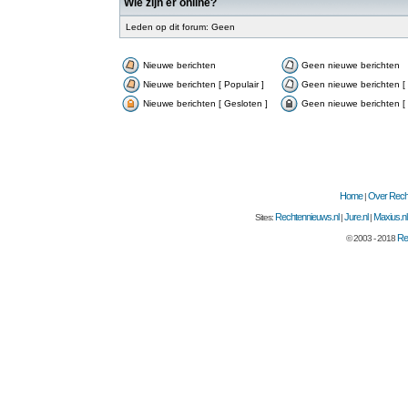
Wie zijn er online?
Leden op dit forum: Geen
Nieuwe berichten
Geen nieuwe berichten
Nieuwe berichten [ Populair ]
Geen nieuwe berichten [ 
Nieuwe berichten [ Gesloten ]
Geen nieuwe berichten [ 
Home
Over Recht
|
Rechtennieuws.nl
Jure.nl
Maxius.nl
Sites:
|
|
Re
© 2003 - 2018