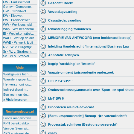
FW - Faillissement...
Gezocht! Boek!
Gemw - Gemeente...
GW - Grondwet
Verzetdagvaarding
KW - Kieswet
PW - Provinciewet
Cassatiedagvaarding
WW - Werkloosheid...
Wbp - Wet bescherm...
tenlastelegging formuleren
IB - Wet inkomstbel...
MEMORIE VAN ANTWOORD (met incidenteel beroep)
WAO - Wet op de arb..
WWB - W. werk & bij...
Inleiding Handelsrecht / International Business Law
RV - W. v. Burgerlijk...
Sr - W. v. Strafrecht
Annotatie schrijven.
Sv - W. v. Strafvor...
begrip 'strekking' en 'intentie'
Visie
Vraagje omtrent jurisprudentie onderzoek
Werkgevers toch ...
Waarderingsperik...
HELP CASUS!!!
Het verschonings...
Indirect discrim...
Onderzoeksessay/annotatie over 'Sport- en spel situat
Een recht op ide...
MvT BW 6
» Visie insturen
Procederen als niet-advocaat
Rechtennieuws.nl
[Bestuursprocesrecht] Beroep- �n verzoekschrift
Loods mag worden...
KPN bereikt akko...
Processtuk schrijven (Bestuursprocesrecht)
Van der Steur wi...
essay
AKD adviseert de...