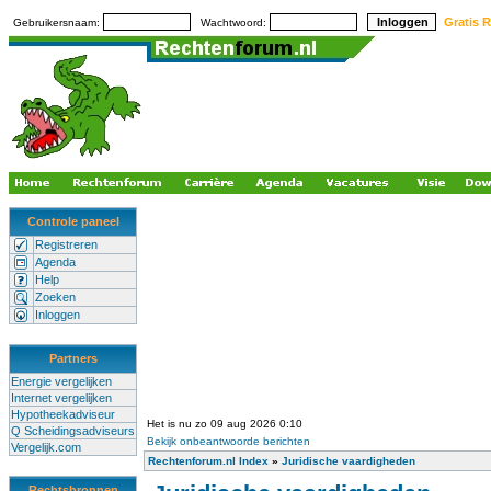
Gratis R
Gebruikersnaam:
Wachtwoord:
Controle paneel
Registreren
Agenda
Help
Zoeken
Inloggen
Partners
Energie vergelijken
Internet vergelijken
Hypotheekadviseur
Het is nu zo 09 aug 2026 0:10
Q Scheidingsadviseurs
Bekijk onbeantwoorde berichten
Vergelijk.com
Rechtenforum.nl Index
»
Juridische vaardigheden
Rechtsbronnen