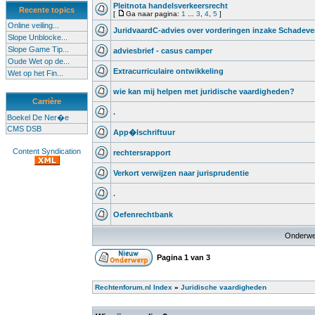
Pleitnota handelsverkeersrecht
Recente topics
[
Ga naar pagina:
1
...
3
,
4
,
5
]
Online veiling...
JuridvaardC-advies over vorderingen inzake Schadev
Slope Unblocke...
Slope Game Tip...
adviesbrief - casus camper
Oude Wet op de...
Extracurriculaire ontwikkeling
Wet op het Fin...
wie kan mij helpen met juridische vaardigheden?
Carrière
.
Boekel De Ner�e
CMS DSB
App�lschriftuur
Content Syndication
rechtersrapport
Verkort verwijzen naar jurisprudentie
.
Oefenrechtbank
Onderwe
Pagina
1
van
3
Rechtenforum.nl Index
»
Juridische vaardigheden