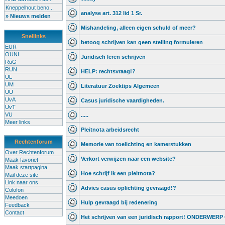
Kneppelhout beno...
analyse art. 312 lid 1 Sr.
» Nieuws melden
Mishandeling, alleen eigen schuld of meer?
Snellinks
betoog schrijven kan geen stelling formuleren
EUR
OUNL
Juridisch leren schrijven
RuG
RUN
HELP: rechtsvraag!?
UL
UM
Literatuur Zoektips Algemeen
UU
UvA
Casus juridische vaardigheden.
UvT
VU
.....
Meer links
Pleitnota arbeidsrecht
Rechtenforum
Memorie van toelichting en kamerstukken
Over Rechtenforum
Verkort verwijzen naar een website?
Maak favoriet
Maak startpagina
Hoe schrijf ik een pleitnota?
Mail deze site
Link naar ons
Advies casus oplichting gevraagd!?
Colofon
Meedoen
Hulp gevraagd bij redenering
Feedback
Contact
Het schrijven van een juridisch rapport! ONDERWER