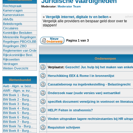
Juridische vaardigheden
Rechtspraak
Moderator:
Moderator Team
Kamervragen
Kamerstukken
»
Vergelijk internet, digitale tv en bellen
«
advert
AMvBs
Vergelijk alle providers en bespaar geld door over te
Beleidsregels
stappen!
Circulaires
Koninklijke Besluiten
Ministeriële Regelingen
Pagina
1
van
3
Regelingen PBO/OLBB
Regelingen ZBO
Reglementen van Orde
Rijkskoninklijke Besl.
Onderwerpen
Rijkswetten
Verdragen
Verplaatst:
Gezocht! Jur. hulp bij het maken van enkel
Wetten Overzicht
Herschikking EEX & Rome I in bronnenlijst
Wettenbundel
Cassatieberoep na ingebrekestelling - Belastingrecht
Awb - Algm. w. best...
AWR - Algm. w. inz...
Onderzoek naar (oude versies van) wetsartikel
BW Boek 1 - Burg...
BW Boek 2 - Burg...
specifiek document verwijzing in voetnoot en literatuur
BW Boek 3 - Burg...
BW Boek 4 - Burg...
HELP! Feiten in strafvonnis?
BW Boek 5 - Burg...
BW Boek 6 - Burg...
Vinden uitspraken lagere rechtsinstanties bij HR uitsp
BW Boek 7 - Burg...
BW Boek 7a - Burg...
Requisitoir schrijven
BW Boek 8 - Burg...