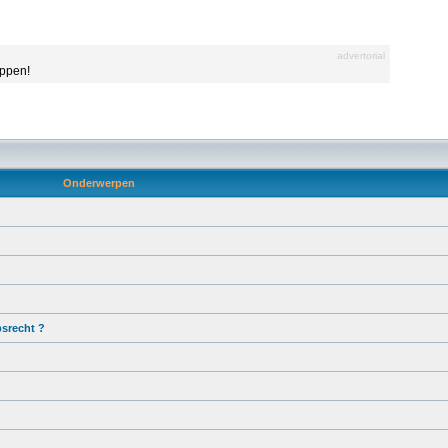
advertorial
appen!
Onderwerpen
srecht ?