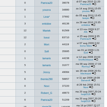
di 07 sep 2010 21:20
0
Patricia20
39078
Patricia20
za 14 aug 2010 15:05
0
yousra
34880
yousra
do 05 aug 2010 13:45
1
Livia*
37692
lawyer
za 29 mei 2010 15:35
3
enkidoe
46136
enkidoe
vr 13 nov 2009 9:27
12
Mariek
91569
AN.
vr 25 sep 2009 9:35
12
Iseut
83710
Patricia20
vr 07 aug 2009 0:02
2
Mort
44119
bona fides
wo 01 jul 2009 1:21
0
Sofi
35695
Sofi
vr 12 sep 2008 20:03
1
lamaris
44238
knoflooksaus
ma 08 sep 2008 17:33
5
lamaris
31077
RonnyJ
wo 28 mei 2008 20:51
5
Jessy
49084
blackopal
vr 11 apr 2008 19:09
6
themis290
58857
StevenK
di 26 feb 2008 15:51
0
Novi
37220
Novi
ma 20 aug 2007 20:24
2
Robert_G
48873
heijd316
ma 20 aug 2007 20:20
6
Patricia20
51209
heijd316
ma 16 jul 2007 22:27
danie79
15
149435