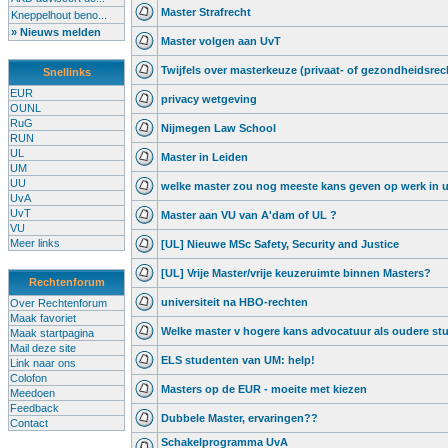
Master Strafrecht
Kneppelhout beno...
» Nieuws melden
Master volgen aan UvT
Twijfels over masterkeuze (privaat- of gezondheidsrec
Snellinks
EUR
privacy wetgeving
OUNL
RuG
Nijmegen Law School
RUN
UL
Master in Leiden
UM
UU
welke master zou nog meeste kans geven op werk in 
UvA
UvT
Master aan VU van A'dam of UL ?
VU
Meer links
[UL] Nieuwe MSc Safety, Security and Justice
[UL] Vrije Master/vrije keuzeruimte binnen Masters?
Rechtenforum
universiteit na HBO-rechten
Over Rechtenforum
Maak favoriet
Welke master v hogere kans advocatuur als oudere st
Maak startpagina
Mail deze site
ELS studenten van UM: help!
Link naar ons
Colofon
Masters op de EUR - moeite met kiezen
Meedoen
Feedback
Dubbele Master, ervaringen??
Contact
Schakelprogramma UvA