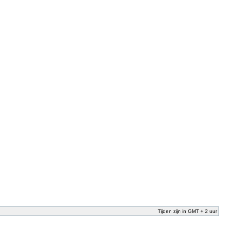
Tijden zijn in GMT + 2 uur