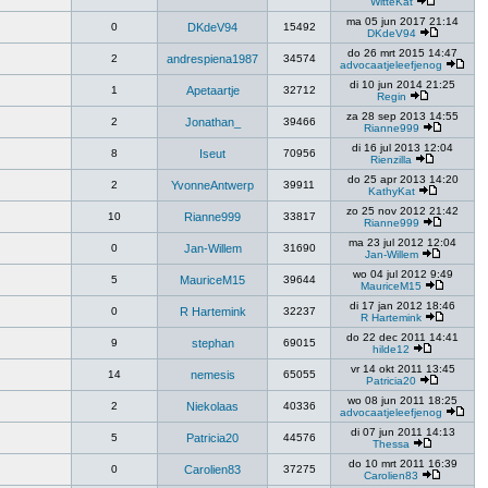
WitteKat
ma 05 jun 2017 21:14
0
DKdeV94
15492
DKdeV94
do 26 mrt 2015 14:47
2
andrespiena1987
34574
advocaatjeleefjenog
di 10 jun 2014 21:25
1
Apetaartje
32712
Regin
za 28 sep 2013 14:55
2
Jonathan_
39466
Rianne999
di 16 jul 2013 12:04
8
Iseut
70956
Rienzilla
do 25 apr 2013 14:20
2
YvonneAntwerp
39911
KathyKat
zo 25 nov 2012 21:42
10
Rianne999
33817
Rianne999
ma 23 jul 2012 12:04
0
Jan-Willem
31690
Jan-Willem
wo 04 jul 2012 9:49
5
MauriceM15
39644
MauriceM15
di 17 jan 2012 18:46
0
R Hartemink
32237
R Hartemink
do 22 dec 2011 14:41
9
stephan
69015
hilde12
vr 14 okt 2011 13:45
14
nemesis
65055
Patricia20
wo 08 jun 2011 18:25
2
Niekolaas
40336
advocaatjeleefjenog
di 07 jun 2011 14:13
5
Patricia20
44576
Thessa
do 10 mrt 2011 16:39
0
Carolien83
37275
Carolien83