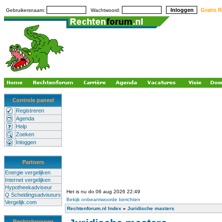
Gratis R
Gebruikersnaam:
Wachtwoord:
Controle paneel
Registreren
Agenda
Help
Zoeken
Inloggen
Partners
Energie vergelijken
Internet vergelijken
Hypotheekadviseur
Het is nu do 06 aug 2026 22:49
Q Scheidingsadviseurs
Bekijk onbeantwoorde berichten
Vergelijk.com
Rechtenforum.nl Index
»
Juridische masters
Rechtsbronnen