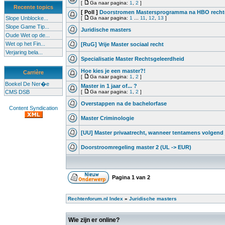
[
Ga naar pagina:
1
,
2
]
Recente topics
[ Poll ]
Doorstromen Mastersprogramma na HBO rechte
Slope Unblocke...
[
Ga naar pagina:
1
...
11
,
12
,
13
]
Slope Game Tip...
Juridische masters
Oude Wet op de...
Wet op het Fin...
[RuG] Vrije Master sociaal recht
Verjaring bela...
Specialisatie Master Rechtsgeleerdheid
Hoe kies je een master?!
Carrière
[
Ga naar pagina:
1
,
2
]
Boekel De Ner�e
Master in 1 jaar of... ?
CMS DSB
[
Ga naar pagina:
1
,
2
]
Overstappen na de bachelorfase
Content Syndication
Master Criminologie
[UU] Master privaatrecht, wanneer tentamens volgend 
Doorstroomregeling master 2 (UL -> EUR)
Pagina
1
van
2
Rechtenforum.nl Index
»
Juridische masters
Wie zijn er online?