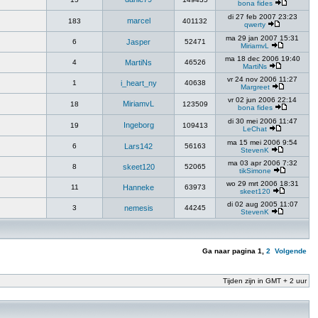
bona fides
di 27 feb 2007 23:23
marcel
183
401132
qwerty
ma 29 jan 2007 15:31
6
Jasper
52471
MiriamvL
ma 18 dec 2006 19:40
4
MartiNs
46526
MartiNs
vr 24 nov 2006 11:27
1
i_heart_ny
40638
Margreet
vr 02 jun 2006 22:14
MiriamvL
18
123509
bona fides
di 30 mei 2006 11:47
Ingeborg
19
109413
LeChat
ma 15 mei 2006 9:54
6
Lars142
56163
StevenK
ma 03 apr 2006 7:32
8
skeet120
52065
tikSimone
wo 29 mrt 2006 18:31
11
Hanneke
63973
skeet120
di 02 aug 2005 11:07
3
nemesis
44245
StevenK
Ga naar pagina
1
,
2
Volgende
Tijden zijn in GMT + 2 uur