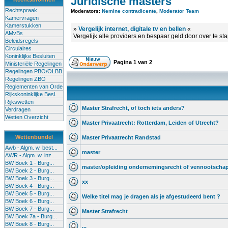
Juridische masters
Rechtspraak
Moderators:
Nemine contradicente
,
Moderator Team
Kamervragen
Kamerstukken
»
Vergelijk internet, digitale tv en bellen
«
AMvBs
Vergelijk alle providers en bespaar geld door over te st
Beleidsregels
Circulaires
Koninklijke Besluiten
Pagina
1
van
2
Ministeriële Regelingen
Regelingen PBO/OLBB
Regelingen ZBO
Reglementen van Orde
Rijkskoninklijke Besl.
Rijkswetten
Master Strafrecht, of toch iets anders?
Verdragen
Wetten Overzicht
Master Privaatrecht: Rotterdam, Leiden of Utrecht?
Wettenbundel
Master Privaatrecht Randstad
Awb - Algm. w. best...
master
AWR - Algm. w. inz...
BW Boek 1 - Burg...
master/opleiding ondernemingsrecht of vennootschap
BW Boek 2 - Burg...
BW Boek 3 - Burg...
xx
BW Boek 4 - Burg...
BW Boek 5 - Burg...
Welke titel mag je dragen als je afgestudeerd bent ?
BW Boek 6 - Burg...
BW Boek 7 - Burg...
Master Strafrecht
BW Boek 7a - Burg...
BW Boek 8 - Burg...
...