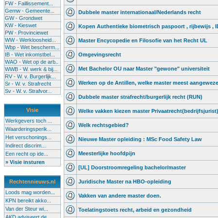
FW - Faillissement...
Gemw - Gemeente...
Dubbele master internationaal/Nederlands recht
GW - Grondwet
KW - Kieswet
Kopen Authentieke biometrisch paspoort , rijbewijs , I
PW - Provinciewet
WW - Werkloosheid...
Master Encycopedie en Filosofie van het Recht UL
Wbp - Wet bescherm...
IB - Wet inkomstbel...
Omgevingsrecht
WAO - Wet op de arb..
Met Bachelor OU naar Master "gewone" universiteit
WWB - W. werk & bij...
RV - W. v. Burgerlijk...
Werken op de Antillen, welke master meest aangewez
Sr - W. v. Strafrecht
Sv - W. v. Strafvor...
Dubbele master strafrecht/burgerlijk recht (RUN)
Visie
Welke vakken kiezen master Privaatrecht(bedrijfsjurist
Werkgevers toch ...
Welk rechtsgebied?
Waarderingsperik...
Het verschonings...
Nieuwe Master opleiding : MSc Food Safety Law
Indirect discrim...
Meesterlijke hoofdpijn
Een recht op ide...
» Visie insturen
[UL] Doorstroomregeling bachelor/master
Rechtennieuws.nl
Juridische Master na HBO-opleiding
Loods mag worden...
Vakken van andere master doen.
KPN bereikt akko...
Van der Steur wi...
Toelatingstoets recht, arbeid en gezondheid
AKD adviseert de...