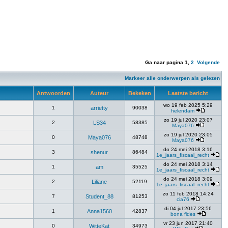
Ga naar pagina
1
,
2
Volgende
Markeer alle onderwerpen als gelezen
Antwoorden
Auteur
Bekeken
Laatste bericht
wo 19 feb 2025 5:29
1
arrietty
90038
helendam
zo 19 jul 2020 23:07
2
LS34
58385
Maya076
zo 19 jul 2020 23:05
0
Maya076
48748
Maya076
do 24 mei 2018 3:16
3
shenur
86484
1e_jaars_fiscaal_recht
do 24 mei 2018 3:14
1
am
35525
1e_jaars_fiscaal_recht
do 24 mei 2018 3:09
2
Liliane
52119
1e_jaars_fiscaal_recht
zo 11 feb 2018 14:24
7
Student_88
81253
cia76
di 04 jul 2017 23:56
1
Anna1560
42837
bona fides
vr 23 jun 2017 21:40
0
WitteKat
34973