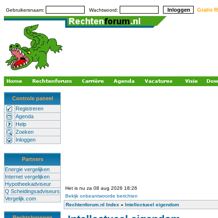
Gratis R
Gebruikersnaam:
Wachtwoord:
Controle paneel
Registreren
Agenda
Help
Zoeken
Inloggen
Partners
Energie vergelijken
Internet vergelijken
Hypotheekadviseur
Het is nu za 08 aug 2026 18:26
Q Scheidingsadviseurs
Bekijk onbeantwoorde berichten
Vergelijk.com
Rechtenforum.nl Index
»
Intellectueel eigendom
Rechtsbronnen