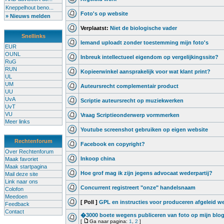
Kneppelhout beno...
Foto's op website
» Nieuws melden
Verplaatst:
Niet de biologische vader
Snellinks
Iemand uploadt zonder toestemming mijn foto's
EUR
OUNL
Inbreuk intellectueel eigendom op vergelijkingssite?
RuG
RUN
Kopieerwinkel aansprakelijk voor wat klant print?
UL
UM
Auteursrecht complementair product
UU
UvA
Scriptie auteursrecht op muziekwerken
UvT
VU
Vraag Scriptieonderwerp vormmerken
Meer links
Youtube screenshot gebruiken op eigen website
Rechtenforum
Facebook en copyright?
Over Rechtenforum
Inkoop china
Maak favoriet
Maak startpagina
Hoe grof mag ik zijn jegens advocaat wederpartij?
Mail deze site
Link naar ons
Concurrent registreert "onze" handelsnaam
Colofon
Meedoen
[ Poll ]
GPL en instructies voor produceren afgeleid w
Feedback
Contact
�3000 boete wegens publiceren van foto op mijn blo
[
Ga naar pagina:
1
,
2
]