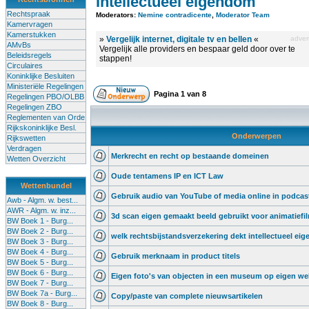
Intellectueel eigendom
Rechtspraak
Moderators:
Nemine contradicente
,
Moderator Team
Kamervragen
Kamerstukken
»
Vergelijk internet, digitale tv en bellen
«
advert
AMvBs
Vergelijk alle providers en bespaar geld door over te
Beleidsregels
stappen!
Circulaires
Koninklijke Besluiten
Ministeriële Regelingen
Pagina
1
van
8
Regelingen PBO/OLBB
Regelingen ZBO
Reglementen van Orde
Rijkskoninklijke Besl.
Onderwerpen
Rijkswetten
Verdragen
Merkrecht en recht op bestaande domeinen
Wetten Overzicht
Oude tentamens IP en ICT Law
Wettenbundel
Gebruik audio van YouTube of media online in podcas
Awb - Algm. w. best...
AWR - Algm. w. inz...
3d scan eigen gemaakt beeld gebruikt voor animatiefi
BW Boek 1 - Burg...
BW Boek 2 - Burg...
welk rechtsbijstandsverzekering dekt intellectueel e
BW Boek 3 - Burg...
BW Boek 4 - Burg...
Gebruik merknaam in product titels
BW Boek 5 - Burg...
BW Boek 6 - Burg...
Eigen foto's van objecten in een museum op eigen we
BW Boek 7 - Burg...
BW Boek 7a - Burg...
Copy/paste van complete nieuwsartikelen
BW Boek 8 - Burg...