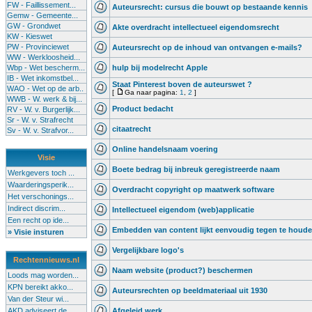
FW - Faillissement...
Auteursrecht: cursus die bouwt op bestaande kennis
Gemw - Gemeente...
GW - Grondwet
Akte overdracht intellectueel eigendomsrecht
KW - Kieswet
PW - Provinciewet
Auteursrecht op de inhoud van ontvangen e-mails?
WW - Werkloosheid...
Wbp - Wet bescherm...
hulp bij modelrecht Apple
IB - Wet inkomstbel...
Staat Pinterest boven de auteurswet ?
WAO - Wet op de arb..
[
Ga naar pagina:
1
,
2
]
WWB - W. werk & bij...
Product bedacht
RV - W. v. Burgerlijk...
Sr - W. v. Strafrecht
citaatrecht
Sv - W. v. Strafvor...
Online handelsnaam voering
Visie
Boete bedrag bij inbreuk geregistreerde naam
Werkgevers toch ...
Waarderingsperik...
Overdracht copyright op maatwerk software
Het verschonings...
Indirect discrim...
Intellectueel eigendom (web)applicatie
Een recht op ide...
Embedden van content lijkt eenvoudig tegen te houd
» Visie insturen
Vergelijkbare logo's
Rechtennieuws.nl
Naam website (product?) beschermen
Loods mag worden...
KPN bereikt akko...
Auteursrechten op beeldmateriaal uit 1930
Van der Steur wi...
AKD adviseert de...
Afgeleid werk