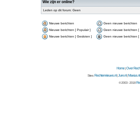
Wie zijn er online?
Leden op dit forum: Geen
Nieuwe berichten
Geen nieuwe berichten
Nieuwe berichten [ Populair ]
Geen nieuwe berichten [ 
Nieuwe berichten [ Gesloten ]
Geen nieuwe berichten [ 
Home
Over Recht
|
Rechtennieuws.nl
Jure.nl
Maxius.nl
Sites:
|
|
Re
© 2003 - 2018