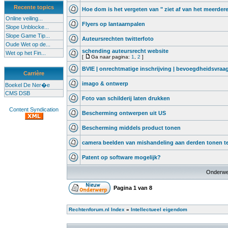
Recente topics
Hoe dom is het vergeten van " ziet af van het meerder
Online veiling...
Flyers op lantaarnpalen
Slope Unblocke...
Slope Game Tip...
Auteursrechten twitterfoto
Oude Wet op de...
schending auteursrecht website
Wet op het Fin...
[
Ga naar pagina:
1
,
2
]
BVIE | onrechtmatige inschrijving | bevoegdheidsvraa
Carrière
imago & ontwerp
Boekel De Ner�e
CMS DSB
Foto van schilderij laten drukken
Content Syndication
Bescherming ontwerpen uit US
Bescherming middels product tonen
camera beelden van mishandeling aan derden tonen t
Patent op software mogelijk?
Onderwe
Pagina
1
van
8
Rechtenforum.nl Index
»
Intellectueel eigendom