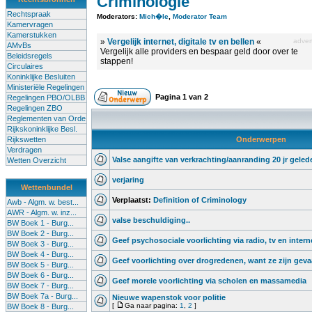
Criminologie
Rechtspraak
Moderators:
Mich�le
,
Moderator Team
Kamervragen
Kamerstukken
»
Vergelijk internet, digitale tv en bellen
«
advert
AMvBs
Vergelijk alle providers en bespaar geld door over te
Beleidsregels
stappen!
Circulaires
Koninklijke Besluiten
Ministeriële Regelingen
Pagina
1
van
2
Regelingen PBO/OLBB
Regelingen ZBO
Reglementen van Orde
Rijkskoninklijke Besl.
Rijkswetten
Onderwerpen
Verdragen
Valse aangifte van verkrachting/aanranding 20 jr geled
Wetten Overzicht
verjaring
Wettenbundel
Verplaatst:
Definition of Criminology
Awb - Algm. w. best...
AWR - Algm. w. inz...
valse beschuldiging..
BW Boek 1 - Burg...
BW Boek 2 - Burg...
Geef psychosociale voorlichting via radio, tv en intern
BW Boek 3 - Burg...
BW Boek 4 - Burg...
Geef voorlichting over drogredenen, want ze zijn gevaa
BW Boek 5 - Burg...
BW Boek 6 - Burg...
Geef morele voorlichting via scholen en massamedia
BW Boek 7 - Burg...
BW Boek 7a - Burg...
Nieuwe wapenstok voor politie
[
Ga naar pagina:
1
,
2
]
BW Boek 8 - Burg...