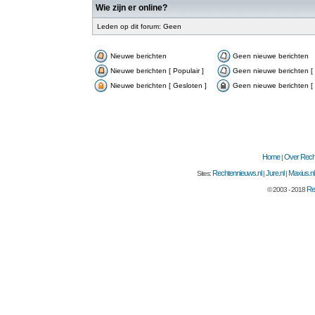
Wie zijn er online?
Leden op dit forum: Geen
Nieuwe berichten
Geen nieuwe berichten
Nieuwe berichten [ Populair ]
Geen nieuwe berichten [ 
Nieuwe berichten [ Gesloten ]
Geen nieuwe berichten [ 
Home
Over Recht
|
Rechtennieuws.nl
Jure.nl
Maxius.nl
Sites:
|
|
Re
© 2003 - 2018