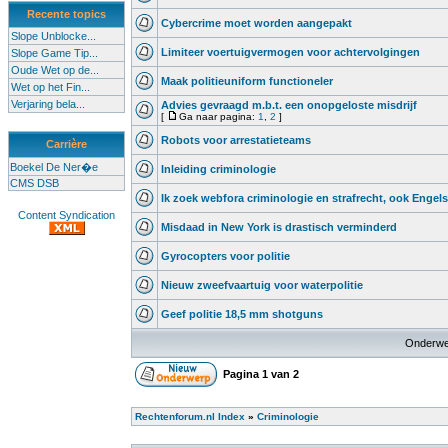
Recente topics
Cybercrime moet worden aangepakt
Slope Unblocke...
Limiteer voertuigvermogen voor achtervolgingen
Slope Game Tip...
Oude Wet op de...
Maak politieuniform functioneler
Wet op het Fin...
Verjaring bela...
Advies gevraagd m.b.t. een onopgeloste misdrijf
[
Ga naar pagina:
1
,
2
]
Robots voor arrestatieteams
Carrière
Boekel De Ner�e
Inleiding criminologie
CMS DSB
Ik zoek webfora criminologie en strafrecht, ook Engels
Content Syndication
Misdaad in New York is drastisch verminderd
Gyrocopters voor politie
Nieuw zweefvaartuig voor waterpolitie
Geef politie 18,5 mm shotguns
Onderwe
Pagina
1
van
2
Rechtenforum.nl Index
»
Criminologie