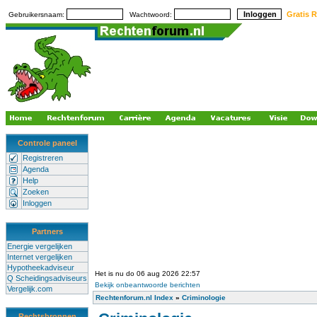
Gratis R
Gebruikersnaam:
Wachtwoord:
Controle paneel
Registreren
Agenda
Help
Zoeken
Inloggen
Partners
Energie vergelijken
Internet vergelijken
Hypotheekadviseur
Het is nu do 06 aug 2026 22:57
Q Scheidingsadviseurs
Bekijk onbeantwoorde berichten
Vergelijk.com
Rechtenforum.nl Index
»
Criminologie
Rechtsbronnen