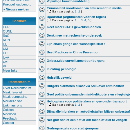
Vrijwillige buurtbemiddeling
Kneppelhout beno...
Criminaliteit voorkomen via amusement in media
» Nieuws melden
[
Ga naar pagina:
1
,
2
]
Doodstraf (argumenten voor en tegen)
[
Ga naar pagina:
1
...
3
,
4
,
5
]
Snellinks
EUR
Geef meer BOA's geweldsmiddelen
OUNL
Denk mee met recherche-onderzoek
RuG
RUN
Zijn chain gangs een wenselijke straf?
UL
UM
Best Practices in Crime Prevention
UU
UvA
Onbetaalde surveillance door burgers
UvT
VU
Inleiding penologie
Meer links
Huiselijk geweld
Rechtenforum
Burgers alarmeren elkaar via SMS over criminaliteit
Over Rechtenforum
Maak favoriet
Geef politie onbemande mini-helikopters en vliegtuigj
Maak startpagina
Mail deze site
Helicopters voor politietaken en gewondentransport
[
Ga naar pagina:
1
,
2
]
Link naar ons
Colofon
Bijna alle inbraken en autodiefstallen blijven onbestraf
Meedoen
Feedback
Net-gun schiet een net af om mens of dier te vangen
Contact
Gedragsregels voor stadsjongens