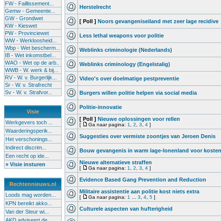
FW - Faillissement...
Herstelrecht
Gemw - Gemeente...
GW - Grondwet
[ Poll ]
Noors gevangeniseiland met zeer lage recidive
KW - Kieswet
PW - Provinciewet
Less lethal weapons voor politie
WW - Werkloosheid...
Wbp - Wet bescherm...
Weblinks criminologie (Nederlands)
IB - Wet inkomstbel...
WAO - Wet op de arb..
Weblinks criminology (Engelstalig)
WWB - W. werk & bij...
RV - W. v. Burgerlijk...
Video's over doelmatige pestpreventie
Sr - W. v. Strafrecht
Sv - W. v. Strafvor...
Burgers willen politie helpen via social media
Politie-innovatie
Visie
[ Poll ]
Nieuwe oplossingen voor rellen
Werkgevers toch ...
[
Ga naar pagina:
1
,
2
,
3
,
4
]
Waarderingsperik...
Suggesties over vermiste zoontjes van Jeroen Denis
Het verschonings...
Indirect discrim...
Bouw gevangenis in warm lage-lonenland voor koste
Een recht op ide...
Nieuwe alternatieve straffen
» Visie insturen
[
Ga naar pagina:
1
,
2
,
3
,
4
]
Evidence Based Gang Prevention and Reduction
Rechtennieuws.nl
Militaire assistentie aan politie kost niets extra
Loods mag worden...
[
Ga naar pagina:
1
...
3
,
4
,
5
]
KPN bereikt akko...
Culturele aspecten van hufterigheid
Van der Steur wi...
AKD adviseert de...