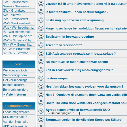
FW - Faillissement...
verzoek 9.6 ib ambthalve vermindering <5 jr na belasti
Gemw - Gemeente...
GW - Grondwet
is rechtbankbestuur een bestuursorgaan?
KW - Kieswet
PW - Provinciewet
beslissing op bezwaar ventvergunning
WW - Werkloosheid...
Wbp - Wet bescherm...
klagen over lange behandelduur fiscaal recht helpt nie
IB - Wet inkomstbel...
WAO - Wet op de arb..
Beslistermijn bezwaarprocedure
WWB - W. werk & bij...
RV - W. v. Burgerlijk...
Terechte verkeersboete?
Sr - W. v. Strafrecht
Sv - W. v. Strafvor...
8.29 Awb analoog toepasbaar in bezwaarfase ?
Bo trekt BOB in met nieuw primair besluit
Visie
Zelf in zaak voorzien bij motiveringsgebrek ?
Werkgevers toch ...
Waarderingsperik...
bestuursorgaan
Het verschonings...
Indirect discrim...
Heeft intrekken bezwaar gevolgen voor dwangsom?
Een recht op ide...
» Visie insturen
Help?! Opnieuw rij-examens doen vanwege verlies rij
Boete 181 euro door winkeliers voor geen afstand ho
Rechtennieuws.nl
Beroep tegen afwijzen bezwaarschrift DUO
Loods mag worden...
[
Ga naar pagina:
1
,
2
]
KPN bereikt akko...
Bronmaatregelen in de wijziging Spoedwet Stikstof
Van der Steur wi...
AKD adviseert de...