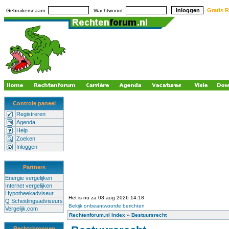
Gratis R
Gebruikersnaam:
Wachtwoord:
Controle paneel
Registreren
Agenda
Help
Zoeken
Inloggen
Partners
Energie vergelijken
Internet vergelijken
Hypotheekadviseur
Het is nu za 08 aug 2026 14:18
Q Scheidingsadviseurs
Bekijk onbeantwoorde berichten
Vergelijk.com
Rechtenforum.nl Index
»
Bestuursrecht
Rechtsbronnen