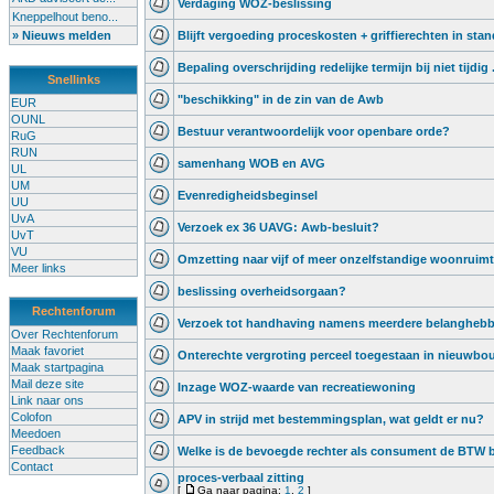
Verdaging WOZ-beslissing
Kneppelhout beno...
» Nieuws melden
Blijft vergoeding proceskosten + griffierechten in stan
Bepaling overschrijding redelijke termijn bij niet tijdig .
Snellinks
"beschikking" in de zin van de Awb
EUR
OUNL
Bestuur verantwoordelijk voor openbare orde?
RuG
RUN
samenhang WOB en AVG
UL
UM
Evenredigheidsbeginsel
UU
UvA
Verzoek ex 36 UAVG: Awb-besluit?
UvT
VU
Omzetting naar vijf of meer onzelfstandige woonruim
Meer links
beslissing overheidsorgaan?
Rechtenforum
Verzoek tot handhaving namens meerdere belangheb
Over Rechtenforum
Maak favoriet
Onterechte vergroting perceel toegestaan in nieuwb
Maak startpagina
Mail deze site
Inzage WOZ-waarde van recreatiewoning
Link naar ons
Colofon
APV in strijd met bestemmingsplan, wat geldt er nu?
Meedoen
Feedback
Welke is de bevoegde rechter als consument de BTW b
Contact
proces-verbaal zitting
[
Ga naar pagina:
1
,
2
]