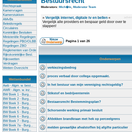
Bestuursrecht
Rechtspraak
Moderators:
Mich�le
,
Moderator Team
Kamervragen
Kamerstukken
»
Vergelijk internet, digitale tv en bellen
«
advert
AMvBs
Vergelijk alle providers en bespaar geld door over te
Beleidsregels
stappen!
Circulaires
Koninklijke Besluiten
Ministeriële Regelingen
Pagina
1
van
26
Regelingen PBO/OLBB
Regelingen ZBO
Reglementen van Orde
Rijkskoninklijke Besl.
Rijkswetten
Onderwerpen
Verdragen
verkiezingsbedrog
Wetten Overzicht
proces verbaal door collega opgemaakt.
Wettenbundel
In het bestuur van mijn vereniging rechtsgeldig?
Awb - Algm. w. best...
AWR - Algm. w. inz...
Stikstof en bedrijventerrein
BW Boek 1 - Burg...
BW Boek 2 - Burg...
Bestaansrecht Bestemmingsplan?
BW Boek 3 - Burg...
BW Boek 4 - Burg...
Schorsende werking primair besluit
BW Boek 5 - Burg...
BW Boek 6 - Burg...
Afdekken brandkraan met hek op perceelgrens
BW Boek 7 - Burg...
BW Boek 7a - Burg...
melden gevaarlijke afvalstoffen bij afgifte particulier
BW Boek 8 - Burg...