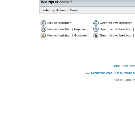
Wie zijn er online?
Leden op dit forum: Geen
Nieuwe berichten
Geen nieuwe berichten
Nieuwe berichten [ Populair ]
Geen nieuwe berichten [ 
Nieuwe berichten [ Gesloten ]
Geen nieuwe berichten [ 
Home
Over Recht
|
Rechtennieuws.nl
Jure.nl
Maxius.nl
Sites:
|
|
Re
© 2003 - 2018