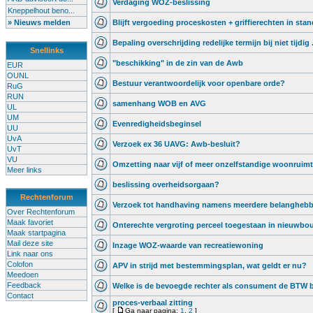
Verdaging WOZ-beslissing
Kneppelhout beno...
» Nieuws melden
Blijft vergoeding proceskosten + griffierechten in stan
Bepaling overschrijding redelijke termijn bij niet tijdig .
Snellinks
"beschikking" in de zin van de Awb
EUR
OUNL
Bestuur verantwoordelijk voor openbare orde?
RuG
RUN
samenhang WOB en AVG
UL
UM
Evenredigheidsbeginsel
UU
UvA
Verzoek ex 36 UAVG: Awb-besluit?
UvT
VU
Omzetting naar vijf of meer onzelfstandige woonruim
Meer links
beslissing overheidsorgaan?
Rechtenforum
Verzoek tot handhaving namens meerdere belangheb
Over Rechtenforum
Maak favoriet
Onterechte vergroting perceel toegestaan in nieuwb
Maak startpagina
Mail deze site
Inzage WOZ-waarde van recreatiewoning
Link naar ons
Colofon
APV in strijd met bestemmingsplan, wat geldt er nu?
Meedoen
Feedback
Welke is de bevoegde rechter als consument de BTW b
Contact
proces-verbaal zitting
[
Ga naar pagina:
1
,
2
]