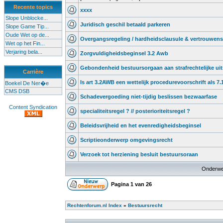
Recente topics
xxxx
Slope Unblocke...
Juridisch geschil betaald parkeren
Slope Game Tip...
Oude Wet op de...
Overgangsregeling / hardheidsclausule & vertrouwens
Wet op het Fin...
Verjaring bela...
Zorgvuldigheidsbeginsel 3.2 Awb
Gebondenheid bestuursorgaan aan strafrechtelijke ui
Carrière
Is art 3.2AWB een wettelijk procedurevoorschrift als 7.
Boekel De Ner�e
CMS DSB
Schadevergoeding niet-tijdig beslissen bezwaarfase
Content Syndication
specialiteitsregel ? // posterioriteitsregel ?
Beleidsvrijheid en het evenredigheidsbeginsel
Scriptieonderwerp omgevingsrecht
Verzoek tot herziening besluit bestuursoraan
Onderwe
Pagina
1
van
26
Rechtenforum.nl Index
»
Bestuursrecht