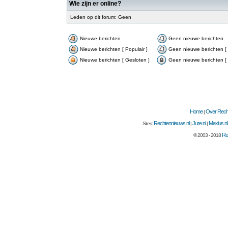
Wie zijn er online?
Leden op dit forum: Geen
Nieuwe berichten
Geen nieuwe berichten
Nieuwe berichten [ Populair ]
Geen nieuwe berichten [ 
Nieuwe berichten [ Gesloten ]
Geen nieuwe berichten [ 
Home
Over Recht
|
Rechtennieuws.nl
Jure.nl
Maxius.nl
Sites:
|
|
Re
© 2003 - 2018