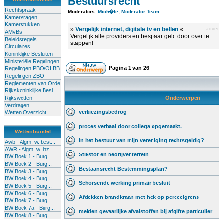
Bestuursrecht
Rechtspraak
Moderators:
Mich�le
,
Moderator Team
Kamervragen
Kamerstukken
»
Vergelijk internet, digitale tv en bellen
«
advert
AMvBs
Vergelijk alle providers en bespaar geld door over te
Beleidsregels
stappen!
Circulaires
Koninklijke Besluiten
Ministeriële Regelingen
Pagina
1
van
26
Regelingen PBO/OLBB
Regelingen ZBO
Reglementen van Orde
Rijkskoninklijke Besl.
Rijkswetten
Onderwerpen
Verdragen
verkiezingsbedrog
Wetten Overzicht
proces verbaal door collega opgemaakt.
Wettenbundel
In het bestuur van mijn vereniging rechtsgeldig?
Awb - Algm. w. best...
AWR - Algm. w. inz...
Stikstof en bedrijventerrein
BW Boek 1 - Burg...
BW Boek 2 - Burg...
Bestaansrecht Bestemmingsplan?
BW Boek 3 - Burg...
BW Boek 4 - Burg...
Schorsende werking primair besluit
BW Boek 5 - Burg...
BW Boek 6 - Burg...
Afdekken brandkraan met hek op perceelgrens
BW Boek 7 - Burg...
BW Boek 7a - Burg...
melden gevaarlijke afvalstoffen bij afgifte particulier
BW Boek 8 - Burg...