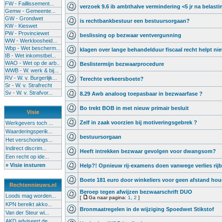
FW - Faillissement...
verzoek 9.6 ib ambthalve vermindering <5 jr na belasti
Gemw - Gemeente...
GW - Grondwet
is rechtbankbestuur een bestuursorgaan?
KW - Kieswet
PW - Provinciewet
beslissing op bezwaar ventvergunning
WW - Werkloosheid...
Wbp - Wet bescherm...
klagen over lange behandelduur fiscaal recht helpt nie
IB - Wet inkomstbel...
WAO - Wet op de arb..
Beslistermijn bezwaarprocedure
WWB - W. werk & bij...
RV - W. v. Burgerlijk...
Terechte verkeersboete?
Sr - W. v. Strafrecht
Sv - W. v. Strafvor...
8.29 Awb analoog toepasbaar in bezwaarfase ?
Bo trekt BOB in met nieuw primair besluit
Visie
Zelf in zaak voorzien bij motiveringsgebrek ?
Werkgevers toch ...
Waarderingsperik...
bestuursorgaan
Het verschonings...
Indirect discrim...
Heeft intrekken bezwaar gevolgen voor dwangsom?
Een recht op ide...
» Visie insturen
Help?! Opnieuw rij-examens doen vanwege verlies rij
Boete 181 euro door winkeliers voor geen afstand ho
Rechtennieuws.nl
Beroep tegen afwijzen bezwaarschrift DUO
Loods mag worden...
[
Ga naar pagina:
1
,
2
]
KPN bereikt akko...
Bronmaatregelen in de wijziging Spoedwet Stikstof
Van der Steur wi...
AKD adviseert de...