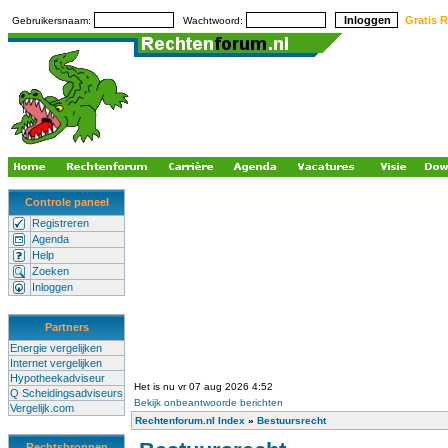
Gratis R
Gebruikersnaam:
Wachtwoord:
Controle paneel
Registreren
Agenda
Help
Zoeken
Inloggen
Partners
Energie vergelijken
Internet vergelijken
Hypotheekadviseur
Het is nu vr 07 aug 2026 4:52
Q Scheidingsadviseurs
Bekijk onbeantwoorde berichten
Vergelijk.com
Rechtenforum.nl Index
»
Bestuursrecht
Rechtsbronnen