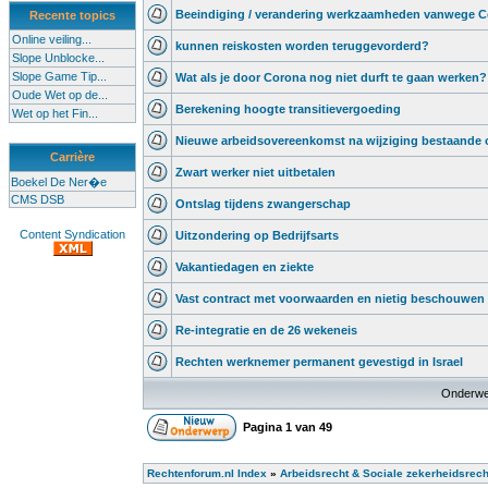
Beeindiging / verandering werkzaamheden vanwege 
Recente topics
Online veiling...
kunnen reiskosten worden teruggevorderd?
Slope Unblocke...
Slope Game Tip...
Wat als je door Corona nog niet durft te gaan werken?
Oude Wet op de...
Berekening hoogte transitievergoeding
Wet op het Fin...
Nieuwe arbeidsovereenkomst na wijziging bestaande
Carrière
Zwart werker niet uitbetalen
Boekel De Ner�e
CMS DSB
Ontslag tijdens zwangerschap
Content Syndication
Uitzondering op Bedrijfsarts
Vakantiedagen en ziekte
Vast contract met voorwaarden en nietig beschouwen
Re-integratie en de 26 wekeneis
Rechten werknemer permanent gevestigd in Israel
Onderwe
Pagina
1
van
49
Rechtenforum.nl Index
»
Arbeidsrecht & Sociale zekerheidsrech