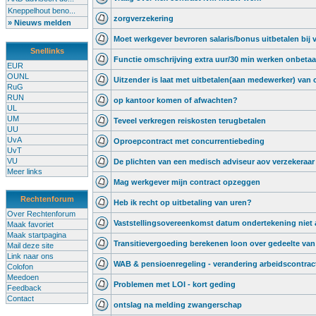
Kneppelhout beno...
zorgverzekering
» Nieuws melden
Moet werkgever bevroren salaris/bonus uitbetalen bij v
Snellinks
Functie omschrijving extra uur/30 min werken onbetaa
EUR
OUNL
Uitzender is laat met uitbetalen(aan medewerker) van 
RuG
RUN
op kantoor komen of afwachten?
UL
UM
Teveel verkregen reiskosten terugbetalen
UU
UvA
Oproepcontract met concurrentiebeding
UvT
VU
De plichten van een medisch adviseur aov verzekeraar
Meer links
Mag werkgever mijn contract opzeggen
Rechtenforum
Heb ik recht op uitbetaling van uren?
Over Rechtenforum
Vaststellingsovereenkomst datum ondertekening niet
Maak favoriet
Maak startpagina
Transitievergoeding berekenen loon over gedeelte van 
Mail deze site
Link naar ons
WAB & pensioenregeling - verandering arbeidscontrac
Colofon
Meedoen
Problemen met LOI - kort geding
Feedback
Contact
ontslag na melding zwangerschap