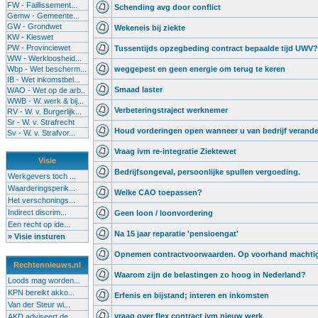
FW - Faillissement...
Schending avg door conflict
Gemw - Gemeente...
GW - Grondwet
Wekeneis bij ziekte
KW - Kieswet
PW - Provinciewet
Tussentijds opzegbeding contract bepaalde tijd U
WW - Werkloosheid...
Wbp - Wet bescherm...
weggepest en geen energie om terug te keren
IB - Wet inkomstbel...
Smaad laster
WAO - Wet op de arb..
WWB - W. werk & bij...
Verbeteringstraject werknemer
RV - W. v. Burgerlijk...
Sr - W. v. Strafrecht
Houd vorderingen open wanneer u van bedrijf verande
Sv - W. v. Strafvor...
Vraag ivm re-integratie Ziektewet
Visie
Bedrijfsongeval, persoonlijke spullen vergoeding.
Werkgevers toch ...
Waarderingsperik...
Welke CAO toepassen?
Het verschonings...
Indirect discrim...
Geen loon / loonvordering
Een recht op ide...
Na 15 jaar reparatie 'pensioengat'
» Visie insturen
Opnemen contractvoorwaarden. Op voorhand machtig
Rechtennieuws.nl
Waarom zijn de belastingen zo hoog in Nederland?
Loods mag worden...
KPN bereikt akko...
Erfenis en bijstand; interen en inkomsten
Van der Steur wi...
vraag over flex contract ivm nieuw werk
AKD adviseert de...