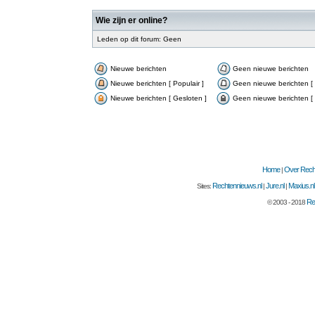
Wie zijn er online?
Leden op dit forum: Geen
Nieuwe berichten
Geen nieuwe berichten
Nieuwe berichten [ Populair ]
Geen nieuwe berichten [ 
Nieuwe berichten [ Gesloten ]
Geen nieuwe berichten [ 
Home
Over Recht
|
Rechtennieuws.nl
Jure.nl
Maxius.nl
Sites:
|
|
Re
© 2003 - 2018