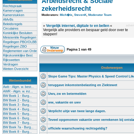
Arbeidsrecht & Sociale
Rechtspraak
zekerheidsrecht
Kamervragen
Kamerstukken
Moderators:
Mich�le
,
StevenK
,
Moderator Team
AMvBs
Beleidsregels
»
Vergelijk internet, digitale tv en bellen
«
advert
Circulaires
Vergelijk alle providers en bespaar geld door over te
Koninklijke Besluiten
stappen!
Ministeriële Regelingen
Regelingen PBO/OLBB
Regelingen ZBO
Pagina
1
van
49
Reglementen van Orde
Rijkskoninklijke Besl.
Rijkswetten
Verdragen
Onderwerpen
Wetten Overzicht
Slope Game Tips: Master Physics & Speed Control Lik
Wettenbundel
teruggave inkomstenbelasting en Ziektewet
Awb - Algm. w. best...
AWR - Algm. w. inz...
Uwv, zw en betermelden
BW Boek 1 - Burg...
BW Boek 2 - Burg...
ww, vakantie en uwv
BW Boek 3 - Burg...
BW Boek 4 - Burg...
Verplicht uitje van twee lange dagen.
BW Boek 5 - Burg...
BW Boek 6 - Burg...
Teveel opgenomen vakantie uren verrekenen bij ontsl
BW Boek 7 - Burg...
BW Boek 7a - Burg...
officiele waarschuwing rechtsgeldig?
BW Boek 8 - Burg...