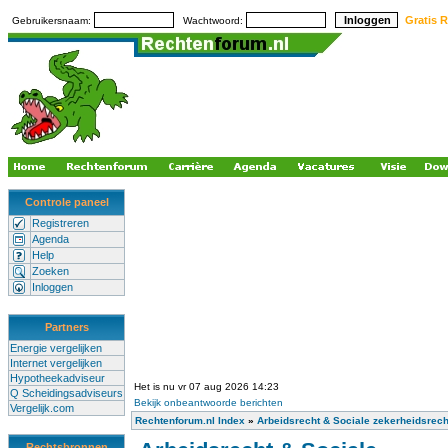
Gratis R
Gebruikersnaam:
Wachtwoord:
Controle paneel
Registreren
Agenda
Help
Zoeken
Inloggen
Partners
Energie vergelijken
Internet vergelijken
Hypotheekadviseur
Het is nu vr 07 aug 2026 14:23
Q Scheidingsadviseurs
Bekijk onbeantwoorde berichten
Vergelijk.com
Rechtenforum.nl Index
»
Arbeidsrecht & Sociale zekerheidsrech
Rechtsbronnen