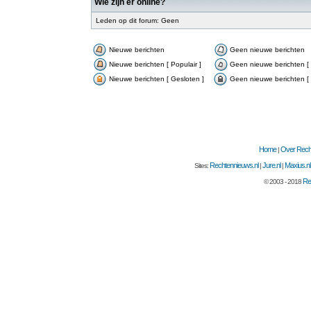
Wie zijn er online?
Leden op dit forum: Geen
Nieuwe berichten
Geen nieuwe berichten
Nieuwe berichten [ Populair ]
Geen nieuwe berichten [ 
Nieuwe berichten [ Gesloten ]
Geen nieuwe berichten [ 
Home
Over Recht
|
Rechtennieuws.nl
Jure.nl
Maxius.nl
Sites:
|
|
Re
© 2003 - 2018