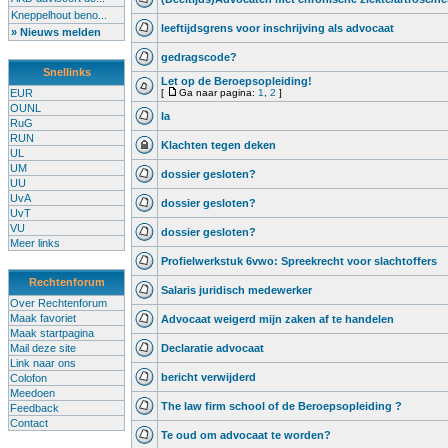
Kneppelhout beno...
leeftijdsgrens voor inschrijving als advocaat
» Nieuws melden
gedragscode?
Snellinks
Let op de Beroepsopleiding!
EUR
[
Ga naar pagina:
1
,
2
]
OUNL
la
RuG
RUN
Klachten tegen deken
UL
UM
dossier gesloten?
UU
UvA
dossier gesloten?
UvT
VU
dossier gesloten?
Meer links
Profielwerkstuk 6vwo: Spreekrecht voor slachtoffers
Rechtenforum
Salaris juridisch medewerker
Over Rechtenforum
Maak favoriet
Advocaat weigerd mijn zaken af te handelen
Maak startpagina
Mail deze site
Declaratie advocaat
Link naar ons
bericht verwijderd
Colofon
Meedoen
The law firm school of de Beroepsopleiding ?
Feedback
Contact
Te oud om advocaat te worden?