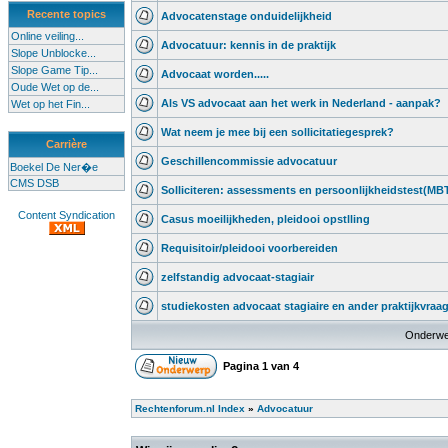
Recente topics
Advocatenstage onduidelijkheid
Online veiling...
Advocatuur: kennis in de praktijk
Slope Unblocke...
Slope Game Tip...
Advocaat worden.....
Oude Wet op de...
Als VS advocaat aan het werk in Nederland - aanpak?
Wet op het Fin...
Wat neem je mee bij een sollicitatiegesprek?
Carrière
Geschillencommissie advocatuur
Boekel De Ner�e
CMS DSB
Solliciteren: assessments en persoonlijkheidstest(MBT
Content Syndication
Casus moeilijkheden, pleidooi opstlling
Requisitoir/pleidooi voorbereiden
zelfstandig advocaat-stagiair
studiekosten advocaat stagiaire en ander praktijkvraag
Onderwe
Pagina
1
van
4
Rechtenforum.nl Index
»
Advocatuur