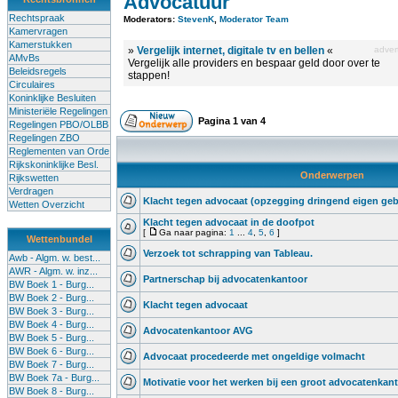
Advocatuur
Rechtspraak
Moderators:
StevenK
,
Moderator Team
Kamervragen
Kamerstukken
»
Vergelijk internet, digitale tv en bellen
«
advert
AMvBs
Vergelijk alle providers en bespaar geld door over te
Beleidsregels
stappen!
Circulaires
Koninklijke Besluiten
Ministeriële Regelingen
Pagina
1
van
4
Regelingen PBO/OLBB
Regelingen ZBO
Reglementen van Orde
Rijkskoninklijke Besl.
Onderwerpen
Rijkswetten
Verdragen
Klacht tegen advocaat (opzegging dringend eigen geb
Wetten Overzicht
Klacht tegen advocaat in de doofpot
[
Ga naar pagina:
1
...
4
,
5
,
6
]
Wettenbundel
Verzoek tot schrapping van Tableau.
Awb - Algm. w. best...
AWR - Algm. w. inz...
Partnerschap bij advocatenkantoor
BW Boek 1 - Burg...
BW Boek 2 - Burg...
Klacht tegen advocaat
BW Boek 3 - Burg...
BW Boek 4 - Burg...
Advocatenkantoor AVG
BW Boek 5 - Burg...
BW Boek 6 - Burg...
Advocaat procedeerde met ongeldige volmacht
BW Boek 7 - Burg...
BW Boek 7a - Burg...
Motivatie voor het werken bij een groot advocatenkan
BW Boek 8 - Burg...