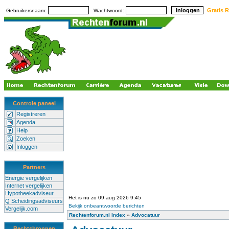
Gratis R
Gebruikersnaam:
Wachtwoord:
Controle paneel
Registreren
Agenda
Help
Zoeken
Inloggen
Partners
Energie vergelijken
Internet vergelijken
Hypotheekadviseur
Het is nu zo 09 aug 2026 9:45
Q Scheidingsadviseurs
Bekijk onbeantwoorde berichten
Vergelijk.com
Rechtenforum.nl Index
»
Advocatuur
Rechtsbronnen