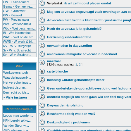
FW - Faillissement...
Verplaatst:
ik wil zelfmoord plegen omdat
Gemw - Gemeente...
GW - Grondwet
Mag een advocaat ongevraagd zaak overdragen aan co
KW - Kieswet
PW - Provinciewet
Advocaten tuchtrecht is kluchtrecht / juridsische jung
WW - Werkloosheid...
Wbp - Wet bescherm...
Heeft de advocaat juist gehandeld?
IB - Wet inkomstbel...
WAO - Wet op de arb..
Herziening kinderalimentatie
WWB - W. werk & bij...
onwaarheden in dagvaarding
RV - W. v. Burgerlijk...
Sr - W. v. Strafrecht
amerikaans immigratie advocaat in nederland
Sv - W. v. Strafvor...
makelaar
[
Ga naar pagina:
1
,
2
]
Visie
carte blanche
Werkgevers toch ...
Waarderingsperik...
beloning Curator gehandicapte broer
Het verschonings...
Indirect discrim...
Geen ondertekende opdrachtbevestiging wel factuur 
Een recht op ide...
controle mogelijk om na te gaan wie een titel mag voe
» Visie insturen
Dagvaarden & rolzitting
Rechtennieuws.nl
Beschermde titel; wat dan wel?
Loods mag worden...
KPN bereikt akko...
Deskundigheid / problemen
Van der Steur wi...
AKD adviseert de...
(Deeltijds)Advocaten met chronische ziekte/artrose/he