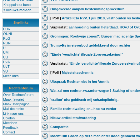
TTIP - Venezuela
Kneppelhout beno...
Omgekeerde aanpak bestemmingsprocedure
» Nieuws melden
[ Poll ]
Artikel 61a RVV, 1 juli 2019, vasthouden vs bedi
Snellinks
Verplaatst:
aanhouding buiten heterdaad. HOvJ of Ov
EUR
OUNL
Groningen: Rookvrije zones?: Burger mag agentje Spe
RuG
RUN
Trump�s inreisverbod geblokkeerd door rechter
UL
UM
"Einde ‘verplichte’ illegale Zorgverzekering!"
UU
UvA
Verplaatst:
"Einde ‘verplichte’ illegale Zorgverzekering!
UvT
VU
[ Poll ]
Majesteitsschennis
Meer links
Uitspraak Rechter niet in het Vonnis
Rechtenforum
Wat zal een rechter zwaarder wegen? Staking of onde
Over Rechtenforum
Maak favoriet
'stalker' eist geld/stelt mij schadeplichtig.
Maak startpagina
Mail deze site
Familie recht dwaling en.. hoe nu verder
Link naar ons
Nieuw artikel strafvordering
Colofon
Meedoen
Comparitie
Feedback
Contact
Mocht Bin Laden op deze manier ter dood gebracht 