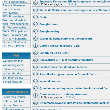
Spaartaks Kerstarrest HR werkingskracht en reikwijdte
FW - Faillissement...
[
Ga naar pagina:
1
...
3
,
4
,
5
]
Gemw - Gemeente...
GW - Grondwet
Wat is de Status van Handtekening enkel een Wethou
KW - Kieswet
PW - Provinciewet
Gratie
WW - Werkloosheid...
Wbp - Wet bescherm...
Energiekosten
IB - Wet inkomstbel...
WAO - Wet op de arb..
Energietoeslag
WWB - W. werk & bij...
RV - W. v. Burgerlijk...
Vaccin als herhaal prik niet goedgekeurd.
Sr - W. v. Strafrecht
Corona Toegangs Bewijs (CTB)
Sv - W. v. Strafvor...
Langdurig uit de lucht.
Visie
Dagvaarden VOF met meerdere firmanten
Werkgevers toch ...
Waarderingsperik...
Familiedrama over dood van moeder
Het verschonings...
Indirect discrim...
Avondklok en priveterrein en "normale" auto
Een recht op ide...
avondklok-arrest
» Visie insturen
Question regarding deposit when leaving shared flat
Rechtennieuws.nl
Coronavirus - uitzonderingstoestand
Loods mag worden...
[
Ga naar pagina:
1
,
2
,
3
,
4
]
KPN bereikt akko...
Onderzoek gevolgen uitgestelde rechtspraak: deel uw 
Van der Steur wi...
AKD adviseert de...