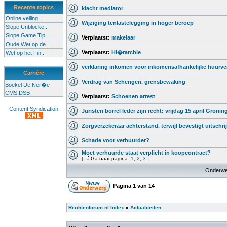
Recente topics
klacht mediator
Online veiling...
Wijziging tenlastelegging in hoger beroep
Slope Unblocke...
Slope Game Tip...
Verplaatst:
makelaar
Oude Wet op de...
Verplaatst:
Hi�rarchie
Wet op het Fin...
verklaring inkomen voor inkomensafhankelijke huurv
Carrière
Verdrag van Schengen, grensbewaking
Boekel De Ner�e
CMS DSB
Verplaatst:
Schoenen arrest
Content Syndication
Juristen borrel Ieder zijn recht: vrijdag 15 april Gronin
Zorgverzekeraar achterstand, terwijl bevestigt uitschri
Schade voor verhuurder?
Moet verhuurde staat verplicht in koopcontract?
[
Ga naar pagina:
1
,
2
,
3
]
Onderwe
Pagina
1
van
14
Rechtenforum.nl Index
»
Actualiteiten