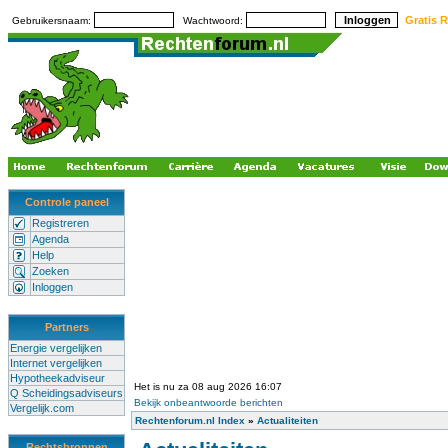
Gratis R
Gebruikersnaam:
Wachtwoord:
Controle paneel
Registreren
Agenda
Help
Zoeken
Inloggen
Partners
Energie vergelijken
Internet vergelijken
Hypotheekadviseur
Het is nu za 08 aug 2026 16:07
Q Scheidingsadviseurs
Bekijk onbeantwoorde berichten
Vergelijk.com
Rechtenforum.nl Index
»
Actualiteiten
Rechtsbronnen