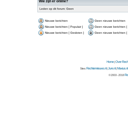
Wie zijn er online?
Leden op dit forum: Geen
Nieuwe berichten
Geen nieuwe berichten
Nieuwe berichten [ Populair ]
Geen nieuwe berichten [ 
Nieuwe berichten [ Gesloten ]
Geen nieuwe berichten [ 
Home
Over Recht
|
Rechtennieuws.nl
Jure.nl
Maxius.nl
Sites:
|
|
Re
© 2003 - 2018