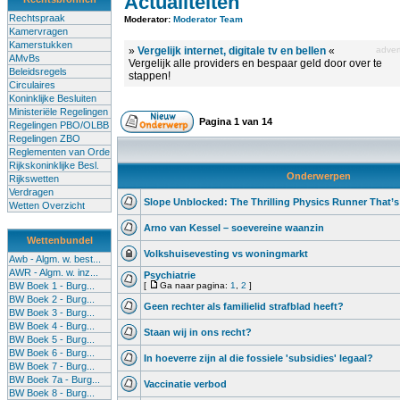
Actualiteiten
Rechtspraak
Moderator:
Moderator Team
Kamervragen
Kamerstukken
»
Vergelijk internet, digitale tv en bellen
«
advert
AMvBs
Vergelijk alle providers en bespaar geld door over te
Beleidsregels
stappen!
Circulaires
Koninklijke Besluiten
Ministeriële Regelingen
Pagina
1
van
14
Regelingen PBO/OLBB
Regelingen ZBO
Reglementen van Orde
Rijkskoninklijke Besl.
Onderwerpen
Rijkswetten
Verdragen
Slope Unblocked: The Thrilling Physics Runner That’s
Wetten Overzicht
Arno van Kessel – soevereine waanzin
Wettenbundel
Volkshuisevesting vs woningmarkt
Awb - Algm. w. best...
AWR - Algm. w. inz...
Psychiatrie
BW Boek 1 - Burg...
[
Ga naar pagina:
1
,
2
]
BW Boek 2 - Burg...
Geen rechter als familielid strafblad heeft?
BW Boek 3 - Burg...
BW Boek 4 - Burg...
Staan wij in ons recht?
BW Boek 5 - Burg...
BW Boek 6 - Burg...
In hoeverre zijn al die fossiele 'subsidies' legaal?
BW Boek 7 - Burg...
BW Boek 7a - Burg...
Vaccinatie verbod
BW Boek 8 - Burg...