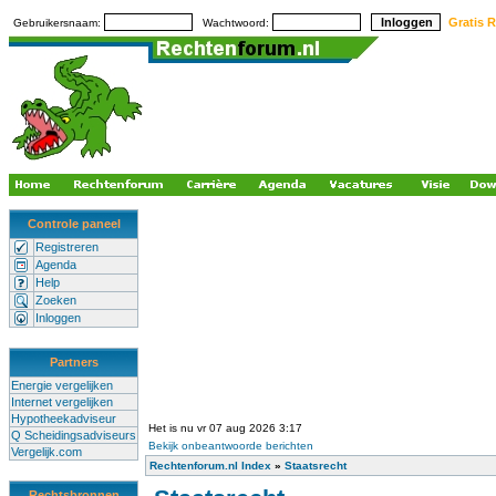
Gratis R
Gebruikersnaam:
Wachtwoord:
Controle paneel
Registreren
Agenda
Help
Zoeken
Inloggen
Partners
Energie vergelijken
Internet vergelijken
Hypotheekadviseur
Het is nu vr 07 aug 2026 3:17
Q Scheidingsadviseurs
Bekijk onbeantwoorde berichten
Vergelijk.com
Rechtenforum.nl Index
»
Staatsrecht
Rechtsbronnen