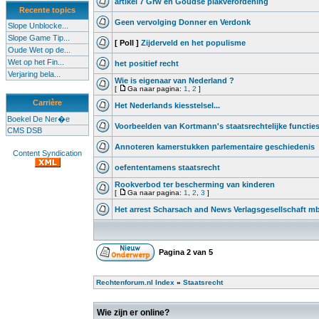
artikel 7 Grw en Goudse plakverordening
Recente topics
Geen vervolging Donner en Verdonk
Slope Unblocke...
Slope Game Tip...
[ Poll ]
Zijderveld en het populisme
Oude Wet op de...
Wet op het Fin...
het positief recht
Verjaring bela...
Wie is eigenaar van Nederland ?
[
Ga naar pagina:
1
,
2
]
Carrière
Het Nederlands kiesstelsel...
Boekel De Ner�e
Voorbeelden van Kortmann's staatsrechtelijke functie
CMS DSB
Annoteren kamerstukken parlementaire geschiedenis
Content Syndication
oefententamens staatsrecht
Rookverbod ter bescherming van kinderen
[
Ga naar pagina:
1
,
2
,
3
]
Het arrest Scharsach and News Verlagsgesellschaft m
Pagina
2
van
5
Rechtenforum.nl Index
»
Staatsrecht
Wie zijn er online?