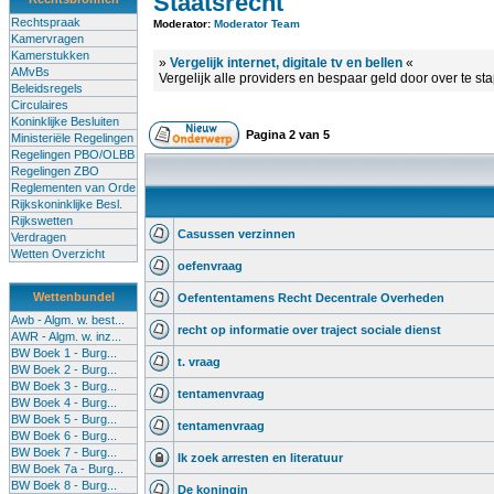
Staatsrecht
Rechtspraak
Moderator:
Moderator Team
Kamervragen
Kamerstukken
»
Vergelijk internet, digitale tv en bellen
«
AMvBs
Vergelijk alle providers en bespaar geld door over te st
Beleidsregels
Circulaires
Koninklijke Besluiten
Pagina
2
van
5
Ministeriële Regelingen
Regelingen PBO/OLBB
Regelingen ZBO
Reglementen van Orde
Rijkskoninklijke Besl.
Rijkswetten
Casussen verzinnen
Verdragen
Wetten Overzicht
oefenvraag
Wettenbundel
Oefententamens Recht Decentrale Overheden
Awb - Algm. w. best...
recht op informatie over traject sociale dienst
AWR - Algm. w. inz...
BW Boek 1 - Burg...
t. vraag
BW Boek 2 - Burg...
BW Boek 3 - Burg...
tentamenvraag
BW Boek 4 - Burg...
BW Boek 5 - Burg...
tentamenvraag
BW Boek 6 - Burg...
BW Boek 7 - Burg...
Ik zoek arresten en literatuur
BW Boek 7a - Burg...
BW Boek 8 - Burg...
De koningin