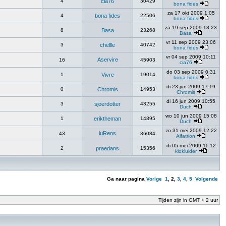
4
cia76
30429
bona fides
za 17 okt 2009 1:05
4
bona fides
22506
bona fides
za 19 sep 2009 13:23
8
Basa
23268
Basa
vr 11 sep 2009 23:06
3
chellle
40742
bona fides
vr 04 sep 2009 10:11
Aservire
16
45903
cia76
do 03 sep 2009 0:31
1
Vivre
19014
bona fides
di 23 jun 2009 17:19
0
Chromis
14953
Chromis
di 16 jun 2009 10:55
3
sjoerdotter
43255
Duch
wo 10 jun 2009 15:08
1
eriktheman
14895
Duch
zo 31 mei 2009 12:22
iuRens
43
86084
Alfatrion
di 05 mei 2009 11:12
2
praedans
15356
klokluider
Ga naar pagina
Vorige
1
,
2
,
3
,
4
,
5
Volgende
Tijden zijn in GMT + 2 uur