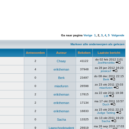
Ga naar pagina
Vorige
1
,
2
,
3
,
4
,
5
Volgende
Markeer alle onderwerpen als gelezen
Antwoorden
Auteur
Bekeken
Laatste bericht
do 02 feb 2012 2:01
2
Chaay
41122
JoelHendriks
za 28 jan 2012 16:23
4
eriktheman
37948
jessica7
do 08 dec 2011 22:15
0
Berk
23497
Berk
zo 23 okt 2011 15:03
0
miaofuren
26598
miaofuren
za 22 okt 2011 19:38
2
eriktheman
17815
LM
ma 17 okt 2011 10:57
2
eriktheman
17134
Duch
za 15 okt 2011 22:15
2
eriktheman
16833
Judge Tatting
do 13 okt 2011 19:23
0
Sacha
13325
Sacha
ma 26 sep 2011 17:03
9
Lawschoolstudent
26919