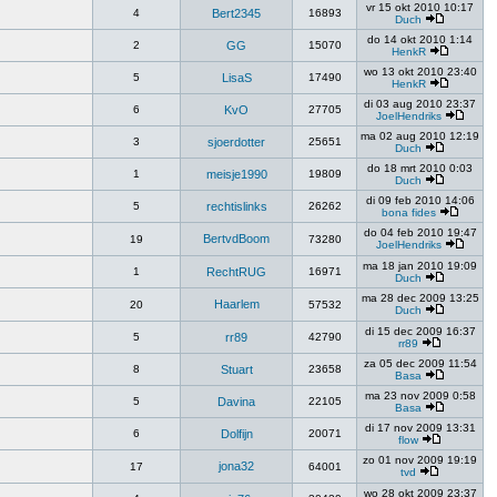
vr 15 okt 2010 10:17
4
Bert2345
16893
Duch
do 14 okt 2010 1:14
2
GG
15070
HenkR
wo 13 okt 2010 23:40
5
LisaS
17490
HenkR
di 03 aug 2010 23:37
6
KvO
27705
JoelHendriks
ma 02 aug 2010 12:19
3
sjoerdotter
25651
Duch
do 18 mrt 2010 0:03
1
meisje1990
19809
Duch
di 09 feb 2010 14:06
5
rechtislinks
26262
bona fides
do 04 feb 2010 19:47
BertvdBoom
19
73280
JoelHendriks
ma 18 jan 2010 19:09
1
RechtRUG
16971
Duch
ma 28 dec 2009 13:25
Haarlem
20
57532
Duch
di 15 dec 2009 16:37
5
rr89
42790
rr89
za 05 dec 2009 11:54
8
Stuart
23658
Basa
ma 23 nov 2009 0:58
5
Davina
22105
Basa
di 17 nov 2009 13:31
6
Dolfijn
20071
flow
zo 01 nov 2009 19:19
jona32
17
64001
tvd
wo 28 okt 2009 23:37