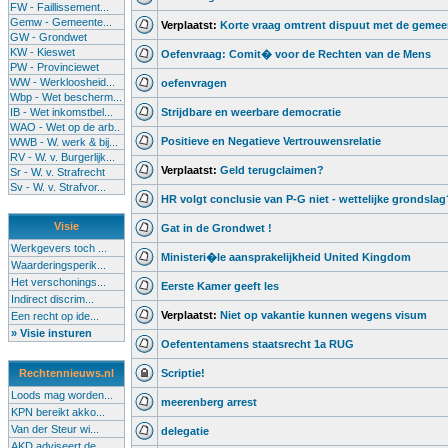
FW - Faillissement...
Gemw - Gemeente...
Verplaatst:
Korte vraag omtrent dispuut met de gemee
GW - Grondwet
KW - Kieswet
Oefenvraag: Comit� voor de Rechten van de Mens
PW - Provinciewet
WW - Werkloosheid...
oefenvragen
Wbp - Wet bescherm...
IB - Wet inkomstbel...
Strijdbare en weerbare democratie
WAO - Wet op de arb..
Positieve en Negatieve Vertrouwensrelatie
WWB - W. werk & bij...
RV - W. v. Burgerlijk...
Verplaatst:
Geld terugclaimen?
Sr - W. v. Strafrecht
Sv - W. v. Strafvor...
HR volgt conclusie van P-G niet - wettelijke grondslag
Visie
Gat in de Grondwet !
Werkgevers toch ...
Ministeri�le aansprakelijkheid United Kingdom
Waarderingsperik...
Het verschonings...
Eerste Kamer geeft les
Indirect discrim...
Verplaatst:
Niet op vakantie kunnen wegens visum
Een recht op ide...
» Visie insturen
Oefententamens staatsrecht 1a RUG
Rechtennieuws.nl
Scriptie!
Loods mag worden...
meerenberg arrest
KPN bereikt akko...
Van der Steur wi...
delegatie
AKD adviseert de...