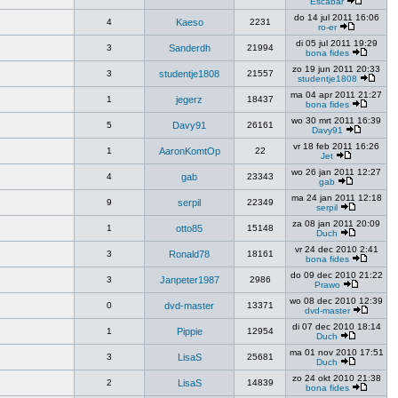
Escabar
do 14 jul 2011 16:06
4
Kaeso
2231
ro-er
di 05 jul 2011 19:29
3
Sanderdh
21994
bona fides
zo 19 jun 2011 20:33
3
studentje1808
21557
studentje1808
ma 04 apr 2011 21:27
1
jegerz
18437
bona fides
wo 30 mrt 2011 16:39
5
Davy91
26161
Davy91
vr 18 feb 2011 16:26
1
AaronKomtOp
22
Jet
wo 26 jan 2011 12:27
4
gab
23343
gab
ma 24 jan 2011 12:18
9
serpil
22349
serpil
za 08 jan 2011 20:09
1
otto85
15148
Duch
vr 24 dec 2010 2:41
3
Ronald78
18161
bona fides
do 09 dec 2010 21:22
3
Janpeter1987
2986
Prawo
wo 08 dec 2010 12:39
0
dvd-master
13371
dvd-master
di 07 dec 2010 18:14
1
Pippie
12954
Duch
ma 01 nov 2010 17:51
3
LisaS
25681
Duch
zo 24 okt 2010 21:38
2
LisaS
14839
bona fides