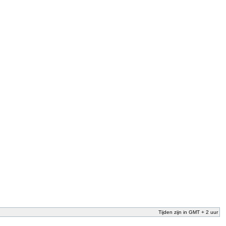
Tijden zijn in GMT + 2 uur