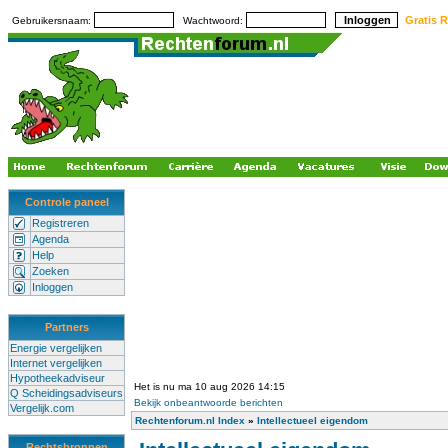
Gratis R
Gebruikersnaam:
Wachtwoord:
Controle paneel
Registreren
Agenda
Help
Zoeken
Inloggen
Partners
Energie vergelijken
Internet vergelijken
Hypotheekadviseur
Het is nu ma 10 aug 2026 14:15
Q Scheidingsadviseurs
Bekijk onbeantwoorde berichten
Vergelijk.com
Rechtenforum.nl Index
»
Intellectueel eigendom
Rechtsbronnen