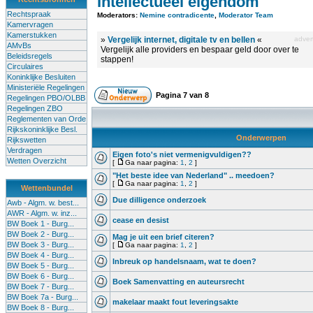
Intellectueel eigendom
Rechtspraak
Moderators:
Nemine contradicente
,
Moderator Team
Kamervragen
Kamerstukken
»
Vergelijk internet, digitale tv en bellen
«
advert
AMvBs
Vergelijk alle providers en bespaar geld door over te
Beleidsregels
stappen!
Circulaires
Koninklijke Besluiten
Ministeriële Regelingen
Pagina
7
van
8
Regelingen PBO/OLBB
Regelingen ZBO
Reglementen van Orde
Rijkskoninklijke Besl.
Onderwerpen
Rijkswetten
Verdragen
Eigen foto's niet vermenigvuldigen??
Wetten Overzicht
[
Ga naar pagina:
1
,
2
]
"Het beste idee van Nederland" .. meedoen?
[
Ga naar pagina:
1
,
2
]
Wettenbundel
Due dilligence onderzoek
Awb - Algm. w. best...
AWR - Algm. w. inz...
cease en desist
BW Boek 1 - Burg...
BW Boek 2 - Burg...
Mag je uit een brief citeren?
BW Boek 3 - Burg...
[
Ga naar pagina:
1
,
2
]
BW Boek 4 - Burg...
Inbreuk op handelsnaam, wat te doen?
BW Boek 5 - Burg...
BW Boek 6 - Burg...
Boek Samenvatting en auteursrecht
BW Boek 7 - Burg...
BW Boek 7a - Burg...
makelaar maakt fout leveringsakte
BW Boek 8 - Burg...