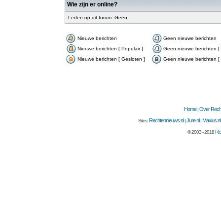
Wie zijn er online?
Leden op dit forum: Geen
Nieuwe berichten
Geen nieuwe berichten
Nieuwe berichten [ Populair ]
Geen nieuwe berichten [ 
Nieuwe berichten [ Gesloten ]
Geen nieuwe berichten [ 
Home
Over Recht
|
Rechtennieuws.nl
Jure.nl
Maxius.nl
Sites:
|
|
Re
© 2003 - 2018