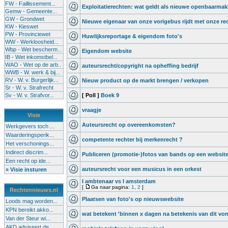
FW - Faillissement...
Exploitatierechten: wat geldt als nieuwe openbaarma
Gemw - Gemeente...
GW - Grondwet
Nieuwe eigenaar van onze vorigebus rijdt met onze re
KW - Kieswet
PW - Provinciewet
Huwlijksreportage & eigendom foto's
WW - Werkloosheid...
Wbp - Wet bescherm...
Eigendom website
IB - Wet inkomstbel...
WAO - Wet op de arb..
auteursrecht/copyright na opheffing bedrijf
WWB - W. werk & bij...
RV - W. v. Burgerlijk...
Nieuw product op de markt brengen / verkopen
Sr - W. v. Strafrecht
Sv - W. v. Strafvor...
[ Poll ]
Boek 9
vraagje
Visie
Auteursrecht op overeenkomsten?
Werkgevers toch ...
Waarderingsperik...
competente rechter bij merkenrecht ?
Het verschonings...
Indirect discrim...
Publiceren (promotie-)fotos van bands op een websit
Een recht op ide...
auteursrecht voor een musicus in een orkest
» Visie insturen
I ambtenaar vs I amsterdam
[
Ga naar pagina:
1
,
2
]
Rechtennieuws.nl
Plaatsen van foto's op nieuwswebsite
Loods mag worden...
KPN bereikt akko...
wat betekent 'binnen x dagen na betekenis van dit von
Van der Steur wi...
AKD adviseert de...