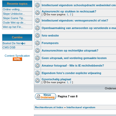
Recente topics
Intellectueel eigendom schoolopdracht webwinkel cm
Online veiling...
Auteursrecht op stukken in rechtszaak?
Slope Unblocke...
[
Ga naar pagina:
1
,
2
]
Slope Game Tip...
Intellectueel eigendom: vermogensrecht of niet?
Oude Wet op de...
Wet op het Fin...
Openbaarmaking van antwoorden op vervelende e-mai
foto website
Carrière
Forumposts
Boekel De Ner�e
CMS DSB
Auteursrechten op rechterlijke uitspraak?
Content Syndication
Geen uitspraak, wel vordering gemaakte kosten
Amateur fotograaf - Wie is IE rechthebbende?
Eigendom foto's zonder explicite vrijwaring
Grootschalig plagiaat
[
Ga naar pagina:
1
,
2
]
Onderwe
Pagina
7
van
8
Rechtenforum.nl Index
»
Intellectueel eigendom