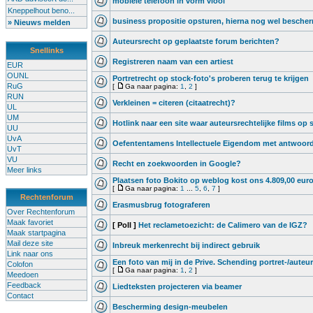
mobiele telefoon in vorm viool
Kneppelhout beno...
business propositie opsturen, hierna nog wel besche
» Nieuws melden
Auteursrecht op geplaatste forum berichten?
Snellinks
Registreren naam van een artiest
EUR
OUNL
Portretrecht op stock-foto's proberen terug te krijgen
RuG
[
Ga naar pagina:
1
,
2
]
RUN
Verkleinen = citeren (citaatrecht)?
UL
UM
Hotlink naar een site waar auteursrechtelijke films op 
UU
UvA
Oefententamens Intellectuele Eigendom met antwoor
UvT
VU
Recht en zoekwoorden in Google?
Meer links
Plaatsen foto Bokito op weblog kost ons 4.809,00 eur
[
Ga naar pagina:
1
...
5
,
6
,
7
]
Rechtenforum
Erasmusbrug fotograferen
Over Rechtenforum
Maak favoriet
[ Poll ]
Het reclametoezicht: de Calimero van de IGZ?
Maak startpagina
Mail deze site
Inbreuk merkenrecht bij indirect gebruik
Link naar ons
Een foto van mij in de Prive. Schending portret-/auteu
Colofon
[
Ga naar pagina:
1
,
2
]
Meedoen
Feedback
Liedteksten projecteren via beamer
Contact
Bescherming design-meubelen