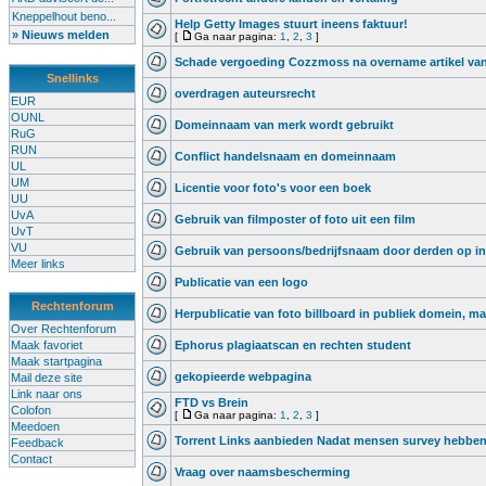
Kneppelhout beno...
Help Getty Images stuurt ineens faktuur!
» Nieuws melden
[
Ga naar pagina:
1
,
2
,
3
]
Schade vergoeding Cozzmoss na overname artikel va
Snellinks
overdragen auteursrecht
EUR
OUNL
Domeinnaam van merk wordt gebruikt
RuG
RUN
Conflict handelsnaam en domeinnaam
UL
UM
Licentie voor foto's voor een boek
UU
UvA
Gebruik van filmposter of foto uit een film
UvT
VU
Gebruik van persoons/bedrijfsnaam door derden op in
Meer links
Publicatie van een logo
Rechtenforum
Herpublicatie van foto billboard in publiek domein, ma
Over Rechtenforum
Maak favoriet
Ephorus plagiaatscan en rechten student
Maak startpagina
gekopieerde webpagina
Mail deze site
Link naar ons
FTD vs Brein
Colofon
[
Ga naar pagina:
1
,
2
,
3
]
Meedoen
Torrent Links aanbieden Nadat mensen survey hebben
Feedback
Contact
Vraag over naamsbescherming