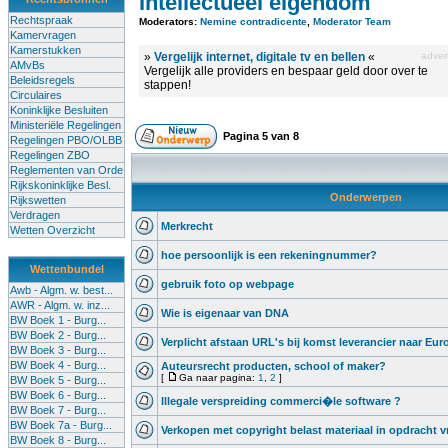
Intellectueel eigendom
Rechtspraak
Moderators:
Nemine contradicente
,
Moderator Team
Kamervragen
Kamerstukken
»
Vergelijk internet, digitale tv en bellen
«
advert
AMvBs
Vergelijk alle providers en bespaar geld door over te
Beleidsregels
stappen!
Circulaires
Koninklijke Besluiten
Ministeriële Regelingen
Pagina
5
van
8
Regelingen PBO/OLBB
Regelingen ZBO
Reglementen van Orde
Rijkskoninklijke Besl.
Onderwerpen
Rijkswetten
Verdragen
Merkrecht
Wetten Overzicht
hoe persoonlijk is een rekeningnummer?
Wettenbundel
gebruik foto op webpage
Awb - Algm. w. best...
AWR - Algm. w. inz...
Wie is eigenaar van DNA
BW Boek 1 - Burg...
BW Boek 2 - Burg...
Verplicht afstaan URL's bij komst leverancier naar Eur
BW Boek 3 - Burg...
BW Boek 4 - Burg...
Auteursrecht producten, school of maker?
[
Ga naar pagina:
1
,
2
]
BW Boek 5 - Burg...
BW Boek 6 - Burg...
Illegale verspreiding commerci�le software ?
BW Boek 7 - Burg...
BW Boek 7a - Burg...
Verkopen met copyright belast materiaal in opdracht v
BW Boek 8 - Burg...