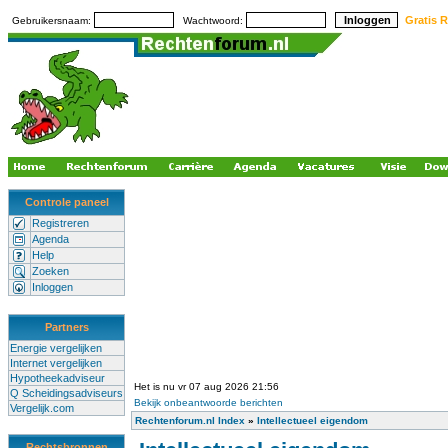
Gratis R
Gebruikersnaam:
Wachtwoord:
Controle paneel
Registreren
Agenda
Help
Zoeken
Inloggen
Partners
Energie vergelijken
Internet vergelijken
Hypotheekadviseur
Het is nu vr 07 aug 2026 21:56
Q Scheidingsadviseurs
Bekijk onbeantwoorde berichten
Vergelijk.com
Rechtenforum.nl Index
»
Intellectueel eigendom
Rechtsbronnen