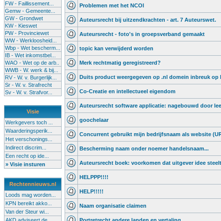
FW - Faillissement...
Problemen met het NCOI
Gemw - Gemeente...
GW - Grondwet
Auteursrecht bij uitzendkrachten - art. 7 Auteurswet.
KW - Kieswet
PW - Provinciewet
Auteursrecht - foto's in groepsverband gemaakt
WW - Werkloosheid...
Wbp - Wet bescherm...
topic kan verwijderd worden
IB - Wet inkomstbel...
WAO - Wet op de arb..
Merk rechtmatig geregistreerd?
WWB - W. werk & bij...
Duits product weergegeven op .nl domein inbreuk o
RV - W. v. Burgerlijk...
Sr - W. v. Strafrecht
Co-Creatie en intellectueel eigendom
Sv - W. v. Strafvor...
Auteursrecht software applicatie: nagebouwd door lee
Visie
goochelaar
Werkgevers toch ...
Waarderingsperik...
Concurrent gebruikt mijn bedrijfsnaam als website (U
Het verschonings...
Indirect discrim...
Bescherming naam onder noemer handelsnaam...
Een recht op ide...
Auteursrecht boek: voorkomen dat uitgever idee steel
» Visie insturen
HELPPP!!!!
Rechtennieuws.nl
HELP!!!!!
Loods mag worden...
KPN bereikt akko...
Naam organisatie claimen
Van der Steur wi...
AKD adviseert de...
Portretrecht andere landen en vertaling