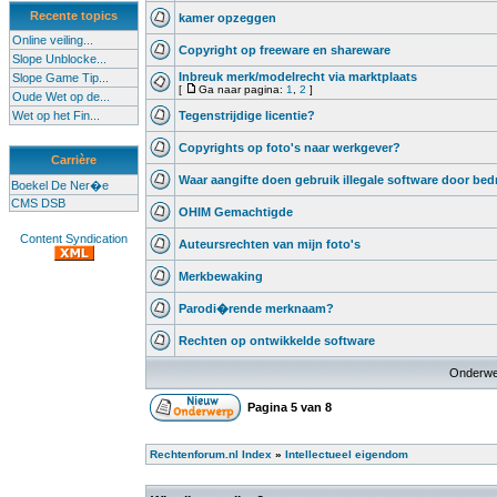
Recente topics
kamer opzeggen
Online veiling...
Copyright op freeware en shareware
Slope Unblocke...
Inbreuk merk/modelrecht via marktplaats
Slope Game Tip...
[
Ga naar pagina:
1
,
2
]
Oude Wet op de...
Wet op het Fin...
Tegenstrijdige licentie?
Copyrights op foto's naar werkgever?
Carrière
Waar aangifte doen gebruik illegale software door bedr
Boekel De Ner�e
CMS DSB
OHIM Gemachtigde
Content Syndication
Auteursrechten van mijn foto's
Merkbewaking
Parodi�rende merknaam?
Rechten op ontwikkelde software
Onderwe
Pagina
5
van
8
Rechtenforum.nl Index
»
Intellectueel eigendom