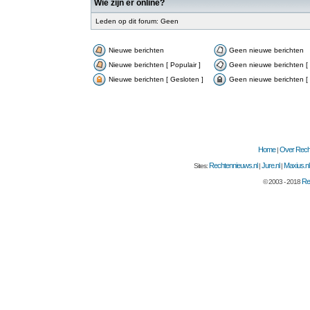
Wie zijn er online?
Leden op dit forum: Geen
Nieuwe berichten
Geen nieuwe berichten
Nieuwe berichten [ Populair ]
Geen nieuwe berichten [ 
Nieuwe berichten [ Gesloten ]
Geen nieuwe berichten [ 
Home
Over Recht
|
Rechtennieuws.nl
Jure.nl
Maxius.nl
Sites:
|
|
Re
© 2003 - 2018