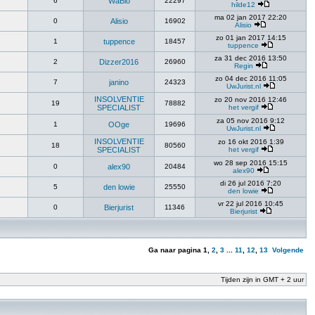
6
WaBlo
22297
hilde12
ma 02 jan 2017 22:20
0
Alisio
16902
Alisio
zo 01 jan 2017 14:15
1
tuppence
18457
tuppence
za 31 dec 2016 13:50
2
Dizzer2016
26960
Regin
zo 04 dec 2016 11:05
7
janino
24323
UwJurist.nl
INSOLVENTIE
zo 20 nov 2016 12:46
19
78882
SPECIALIST
het vergif
za 05 nov 2016 9:12
1
OOge
19696
UwJurist.nl
INSOLVENTIE
zo 16 okt 2016 1:39
18
80560
SPECIALIST
het vergif
wo 28 sep 2016 15:15
0
alex90
20484
alex90
di 26 jul 2016 7:20
5
den lowie
25550
den lowie
vr 22 jul 2016 10:45
0
Bierjurist
11346
Bierjurist
Ga naar pagina
1
,
2
,
3
...
11
,
12
,
13
Volgende
Tijden zijn in GMT + 2 uur