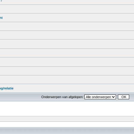
d?
ht
g/relatie
Onderwerpen van afgelopen: