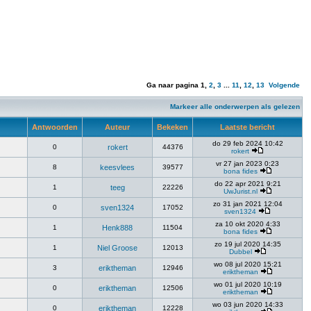
Ga naar pagina
1
,
2
,
3
...
11
,
12
,
13
Volgende
Markeer alle onderwerpen als gelezen
Antwoorden
Auteur
Bekeken
Laatste bericht
do 29 feb 2024 10:42
0
rokert
44376
rokert
vr 27 jan 2023 0:23
8
keesvlees
39577
bona fides
do 22 apr 2021 9:21
1
teeg
22226
UwJurist.nl
zo 31 jan 2021 12:04
0
sven1324
17052
sven1324
za 10 okt 2020 4:33
1
Henk888
11504
bona fides
zo 19 jul 2020 14:35
1
Niel Groose
12013
Dubbel
wo 08 jul 2020 15:21
3
eriktheman
12946
eriktheman
wo 01 jul 2020 10:19
0
eriktheman
12506
eriktheman
wo 03 jun 2020 14:33
0
eriktheman
12228