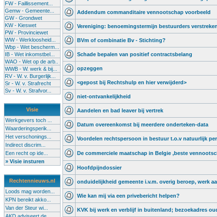
FW - Faillissement...
Gemw - Gemeente...
Addendum commanditaire vennootschap voorbeeld
GW - Grondwet
KW - Kieswet
Vereniging: benoemingstermijn bestuurders verstreke
PW - Provinciewet
WW - Werkloosheid...
BVm of combinatie Bv - Stichting?
Wbp - Wet bescherm...
IB - Wet inkomstbel...
Schade bepalen van positief contractsbelang
WAO - Wet op de arb..
opzeggen
WWB - W. werk & bij...
RV - W. v. Burgerlijk...
<gepost bij Rechtshulp en hier verwijderd>
Sr - W. v. Strafrecht
Sv - W. v. Strafvor...
niet-ontvankelijkheid
Visie
Aandelen en bad leaver bij vertrek
Werkgevers toch ...
Datum overeenkomst bij meerdere onderteken-data
Waarderingsperik...
Het verschonings...
Voordelen rechtspersoon in bestuur t.o.v natuurlijk p
Indirect discrim...
Een recht op ide...
De commerciele maatschap in Belgie ,beste vennoots
» Visie insturen
Hoofdpijndossier
Rechtennieuws.nl
onduidelijkheid gemeente i.v.m. overig beroep, werk a
Loods mag worden...
Wie kan mij via een privebericht helpen?
KPN bereikt akko...
Van der Steur wi...
KVK bij werk en verblijf in buitenland; bezoekadres o
AKD adviseert de...