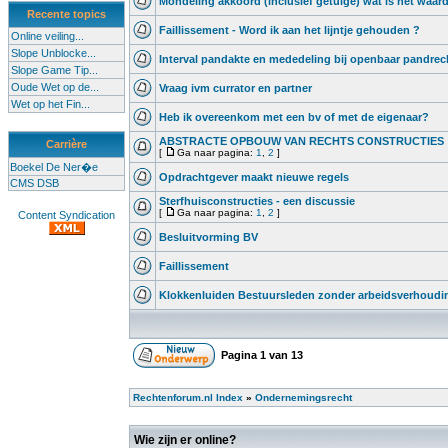
Mondeling akkoord (inclusief getuige) wat is het waar
Recente topics
Faillissement - Word ik aan het lijntje gehouden ?
Online veiling...
Slope Unblocke...
Interval pandakte en mededeling bij openbaar pandrec
Slope Game Tip...
Oude Wet op de...
Vraag ivm currator en partner
Wet op het Fin...
Heb ik overeenkom met een bv of met de eigenaar?
ABSTRACTE OPBOUW VAN RECHTS CONSTRUCTIES
Carrière
[
Ga naar pagina:
1
,
2
]
Boekel De Ner�e
Opdrachtgever maakt nieuwe regels
CMS DSB
Sterfhuisconstructies - een discussie
[
Ga naar pagina:
1
,
2
]
Content Syndication
Besluitvorming BV
Faillissement
Klokkenluiden Bestuursleden zonder arbeidsverhoudin
Pagina
1
van
13
Rechtenforum.nl Index
»
Ondernemingsrecht
Wie zijn er online?