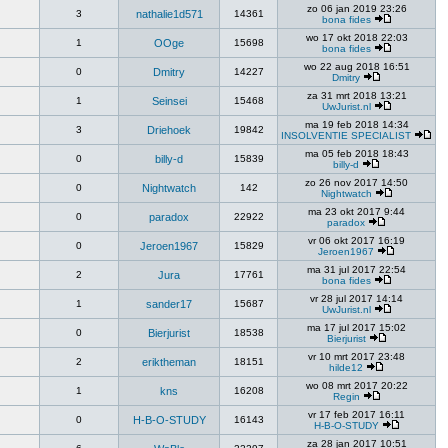
zo 06 jan 2019 23:26
3
nathalie1d571
14361
bona fides
wo 17 okt 2018 22:03
1
OOge
15698
bona fides
wo 22 aug 2018 16:51
0
Dmitry
14227
Dmitry
za 31 mrt 2018 13:21
1
Seinsei
15468
UwJurist.nl
ma 19 feb 2018 14:34
3
Driehoek
19842
INSOLVENTIE SPECIALIST
ma 05 feb 2018 18:43
0
billy-d
15839
billy-d
zo 26 nov 2017 14:50
0
Nightwatch
142
Nightwatch
ma 23 okt 2017 9:44
0
paradox
22922
paradox
vr 06 okt 2017 16:19
0
Jeroen1967
15829
Jeroen1967
ma 31 jul 2017 22:54
2
Jura
17761
bona fides
vr 28 jul 2017 14:14
1
sander17
15687
UwJurist.nl
ma 17 jul 2017 15:02
0
Bierjurist
18538
Bierjurist
vr 10 mrt 2017 23:48
2
eriktheman
18151
hilde12
wo 08 mrt 2017 20:22
1
kns
16208
Regin
vr 17 feb 2017 16:11
0
H-B-O-STUDY
16143
H-B-O-STUDY
za 28 jan 2017 10:51