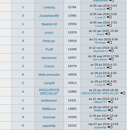
eriktheman
di 05 mei 2020 3:03
1
Limburg
11784
LucyLG
di 05 mei 2020 3:00
2
Josephine489
12692
LucyLG
di 05 mei 2020 2:53
1
Madelon.M
10554
LucyLG
do 02 jan 2020 15:30
2
yveys
13379
yveys
do 21 nov 2019 9:59
3
Henkspr
15616
Henkspr
di 12 nov 2019 11:23
3
Pooff
13289
UwJurist.nl
do 29 aug 2019 17:56
2
dennismec
16557
dennismec
zo 28 jul 2019 4:13
2
Cosmo
18279
LucyLG
zo 28 jul 2019 4:04
6
Melkveehouder
18618
LucyLG
zo 28 jul 2019 4:00
2
JordyM
10913
LucyLG
INSOLVENTIE
za 22 jun 2019 18:28
4
22886
SPECIALIST
INSOLVENTIE SPECIALIST
za 11 mei 2019 15:13
1
webbouwer
14311
Alfred777
za 30 mrt 2019 11:40
0
WMBoxer
13802
WMBoxer
vr 18 jan 2019 23:16
3
Vreemde
15505
StevenK
ma 07 jan 2019 13:03
0
paperklip
15232
paperklip