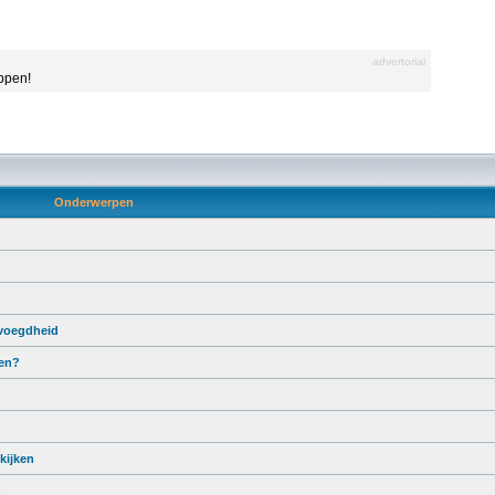
advertorial
appen!
Onderwerpen
voegdheid
men?
kijken
n