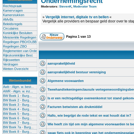
Ondernemingsrecht
Rechtspraak
Moderators:
StevenK
,
Moderator Team
Kamervragen
Kamerstukken
»
Vergelijk internet, digitale tv en bellen
«
AMvBs
Vergelijk alle providers en bespaar geld door over te st
Beleidsregels
Circulaires
Koninklijke Besluiten
Pagina
1
van
13
Ministeriële Regelingen
Regelingen PBO/OLBB
Regelingen ZBO
Reglementen van Orde
Rijkskoninklijke Besl.
Rijkswetten
aansprakelijkheid
Verdragen
Wetten Overzicht
aansprakelijkheid bestuur vereniging
Wettenbundel
Algemene voowaarden
Awb - Algm. w. best...
Tweehandtekeningenclausule vertegenwoordigingsbe
AWR - Algm. w. inz...
BW Boek 1 - Burg...
Is er een rechtsgeldige overeenkomst tot stand geko
BW Boek 2 - Burg...
BW Boek 3 - Burg...
Facturen betwisten als drukmiddel
BW Boek 4 - Burg...
BW Boek 5 - Burg...
Hallo, wie begrijpt de rode tekst en wat houdt dat in?
BW Boek 6 - Burg...
BW Boek 7 - Burg...
Wie heeft zin tijd om mijn algemene voorwaarden te be
BW Boek 7a - Burg...
BW Boek 8 - Burg...
swap fiets ook in begroting van het ondernemingspla