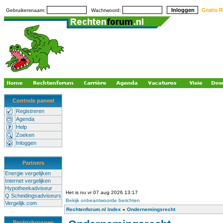
Gratis R
Gebruikersnaam:
Wachtwoord:
Controle paneel
Registreren
Agenda
Help
Zoeken
Inloggen
Partners
Energie vergelijken
Internet vergelijken
Hypotheekadviseur
Het is nu vr 07 aug 2026 13:17
Q Scheidingsadviseurs
Bekijk onbeantwoorde berichten
Vergelijk.com
Rechtenforum.nl Index
»
Ondernemingsrecht
Rechtsbronnen