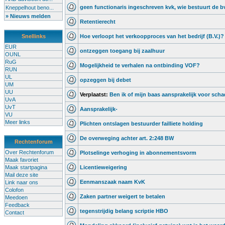
geen functionaris ingeschreven kvk, wie bestuurt de b
Kneppelhout beno...
» Nieuws melden
Retentierecht
Snellinks
Hoe verloopt het verkoopproces van het bedrijf (B.V.)?
EUR
ontzeggen toegang bij zaalhuur
OUNL
RuG
Mogelijkheid te verhalen na ontbinding VOF?
RUN
UL
opzeggen bij debet
UM
UU
Verplaatst:
Ben ik of mijn baas aansprakelijk voor sch
UvA
UvT
Aansprakelijk-
VU
Meer links
Plichten ontslagen bestuurder failliete holding
De overweging achter art. 2:248 BW
Rechtenforum
Over Rechtenforum
Plotselinge verhoging in abonnementsvorm
Maak favoriet
Maak startpagina
Licentieweigering
Mail deze site
Eenmanszaak naam KvK
Link naar ons
Colofon
Zaken partner weigert te betalen
Meedoen
Feedback
tegenstrijdig belang scriptie HBO
Contact