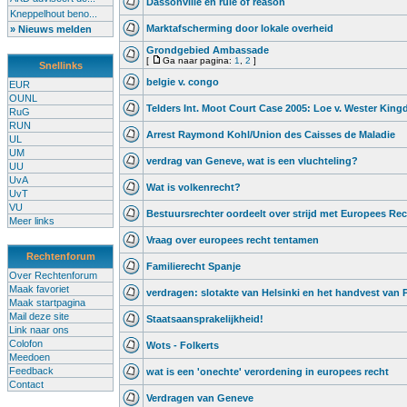
Dassonville en rule of reason
Kneppelhout beno...
Marktafscherming door lokale overheid
» Nieuws melden
Grondgebied Ambassade
[
Ga naar pagina:
1
,
2
]
Snellinks
belgie v. congo
EUR
OUNL
Telders Int. Moot Court Case 2005: Loe v. Wester Kin
RuG
RUN
Arrest Raymond Kohl/Union des Caisses de Maladie
UL
UM
verdrag van Geneve, wat is een vluchteling?
UU
UvA
Wat is volkenrecht?
UvT
VU
Bestuursrechter oordeelt over strijd met Europees Re
Meer links
Vraag over europees recht tentamen
Rechtenforum
Familierecht Spanje
Over Rechtenforum
Maak favoriet
verdragen: slotakte van Helsinki en het handvest van P
Maak startpagina
Mail deze site
Staatsaansprakelijkheid!
Link naar ons
Colofon
Wots - Folkerts
Meedoen
Feedback
wat is een 'onechte' verordening in europees recht
Contact
Verdragen van Geneve