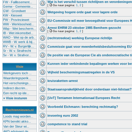
Wat is het verschil tussen richtlijnen en verordeninge
FW - Faillissement...
[
Ga naar pagina:
1
,
2
]
Gemw - Gemeente...
GW - Grondwet
Wetgeving hogere orde gaat voor lagere orde
KW - Kieswet
PW - Provinciewet
EU-Commissie wil meer bevoegdheid voor Europees 
WW - Werkloosheid...
Arrest EHRM 23 oktober 1985 Benthem gezocht
Wbp - Wet bescherm...
[
Ga naar pagina:
1
,
2
]
IB - Wet inkomstbel...
WAO - Wet op de arb..
(rechtstreekse) werking Europese richtlijn
WWB - W. werk & bij...
RV - W. v. Burgerlijk...
Commissie gaat voor meerderheidsbesluitvorming EU-
Sr - W. v. Strafrecht
Sv - W. v. Strafvor...
De positie van de Europese Cie als ondemocratische 
Kunnen ieder verbindende bepalingen werken voor b
Visie
Vrijheid beschermingsmaatregelen in de VS
Werkgevers toch ...
Waarderingsperik...
kruisraketten-arrest
Het verschonings...
Indirect discrim...
Staatsaansprakelijkheid door onderdaan niet-lidstaat?
Een recht op ide...
[UvT] Tentamen Internationaal Europees Recht
» Visie insturen
Voorbeeld Eichmann: berechting rechtmatig?
Rechtennieuws.nl
invoering euro 2002
Loods mag worden...
KPN bereikt akko...
competence to stand trial
Van der Steur wi...
AKD adviseert de...