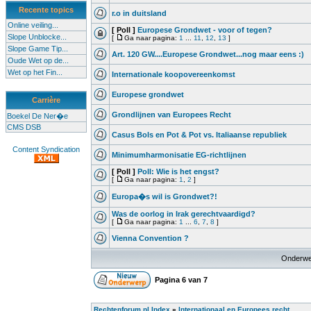
Recente topics
r.o in duitsland
Online veiling...
[ Poll ]
Europese Grondwet - voor of tegen?
Slope Unblocke...
[
Ga naar pagina:
1
...
11
,
12
,
13
]
Slope Game Tip...
Art. 120 GW....Europese Grondwet...nog maar eens :)
Oude Wet op de...
Wet op het Fin...
Internationale koopovereenkomst
Europese grondwet
Carrière
Grondlijnen van Europees Recht
Boekel De Ner�e
CMS DSB
Casus Bols en Pot & Pot vs. Italiaanse republiek
Content Syndication
Minimumharmonisatie EG-richtlijnen
[ Poll ]
Poll: Wie is het engst?
[
Ga naar pagina:
1
,
2
]
Europa�s wil is Grondwet?!
Was de oorlog in Irak gerechtvaardigd?
[
Ga naar pagina:
1
...
6
,
7
,
8
]
Vienna Convention ?
Onderwe
Pagina
6
van
7
Rechtenforum.nl Index
»
Internationaal en Europees recht