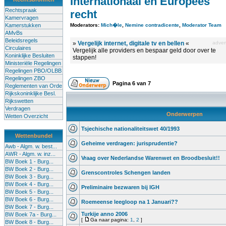
Internationaal en Europees
Rechtspraak
recht
Kamervragen
Kamerstukken
Moderators:
Mich�le
,
Nemine contradicente
,
Moderator Team
AMvBs
Beleidsregels
»
Vergelijk internet, digitale tv en bellen
«
advert
Circulaires
Vergelijk alle providers en bespaar geld door over te
Koninklijke Besluiten
stappen!
Ministeriële Regelingen
Regelingen PBO/OLBB
Regelingen ZBO
Pagina
6
van
7
Reglementen van Orde
Rijkskoninklijke Besl.
Rijkswetten
Verdragen
Onderwerpen
Wetten Overzicht
Tsjechische nationaliteitswet 40/1993
Wettenbundel
Geheime verdragen: jurisprudentie?
Awb - Algm. w. best...
AWR - Algm. w. inz...
Vraag over Nederlandse Warenwet en Broodbesluit!!
BW Boek 1 - Burg...
BW Boek 2 - Burg...
Grenscontroles Schengen landen
BW Boek 3 - Burg...
BW Boek 4 - Burg...
Preliminaire bezwaren bij IGH
BW Boek 5 - Burg...
BW Boek 6 - Burg...
Roemeense leegloop na 1 Januari??
BW Boek 7 - Burg...
Turkije anno 2006
BW Boek 7a - Burg...
[
Ga naar pagina:
1
,
2
]
BW Boek 8 - Burg...