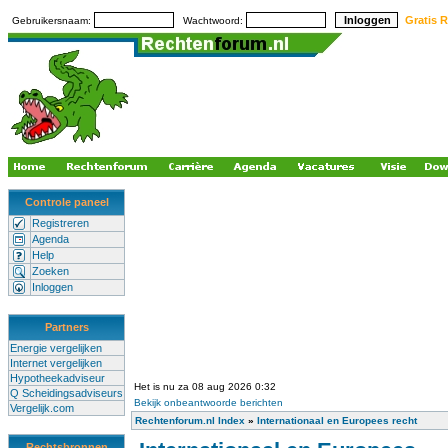
Gratis R
Gebruikersnaam:
Wachtwoord:
Controle paneel
Registreren
Agenda
Help
Zoeken
Inloggen
Partners
Energie vergelijken
Internet vergelijken
Hypotheekadviseur
Het is nu za 08 aug 2026 0:32
Q Scheidingsadviseurs
Bekijk onbeantwoorde berichten
Vergelijk.com
Rechtenforum.nl Index
»
Internationaal en Europees recht
Rechtsbronnen