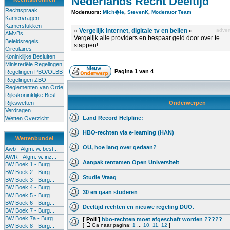
Nederlands Recht Deeltijd
Rechtspraak
Moderators:
Mich�le
,
StevenK
,
Moderator Team
Kamervragen
Kamerstukken
»
Vergelijk internet, digitale tv en bellen
«
advert
AMvBs
Vergelijk alle providers en bespaar geld door over te
Beleidsregels
stappen!
Circulaires
Koninklijke Besluiten
Ministeriële Regelingen
Pagina
1
van
4
Regelingen PBO/OLBB
Regelingen ZBO
Reglementen van Orde
Rijkskoninklijke Besl.
Rijkswetten
Onderwerpen
Verdragen
Land Record Helpline:
Wetten Overzicht
HBO-rechten via e-learning (HAN)
Wettenbundel
OU, hoe lang over gedaan?
Awb - Algm. w. best...
AWR - Algm. w. inz...
Aanpak tentamen Open Universiteit
BW Boek 1 - Burg...
BW Boek 2 - Burg...
Studie Vraag
BW Boek 3 - Burg...
BW Boek 4 - Burg...
30 en gaan studeren
BW Boek 5 - Burg...
BW Boek 6 - Burg...
Deeltijd rechten en nieuwe regeling DUO.
BW Boek 7 - Burg...
BW Boek 7a - Burg...
[ Poll ]
hbo-rechten moet afgeschaft worden ?????
[
Ga naar pagina:
1
...
10
,
11
,
12
]
BW Boek 8 - Burg...