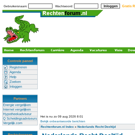
Gratis R
Gebruikersnaam:
Wachtwoord:
Controle paneel
Registreren
Agenda
Help
Zoeken
Inloggen
Partners
Energie vergelijken
Internet vergelijken
Hypotheekadviseur
Het is nu zo 09 aug 2026 8:01
Q Scheidingsadviseurs
Bekijk onbeantwoorde berichten
Vergelijk.com
Rechtenforum.nl Index
»
Nederlands Recht Deeltijd
Rechtsbronnen