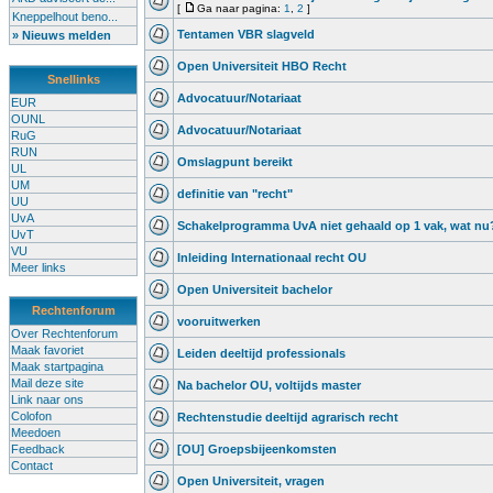
[
Ga naar pagina:
1
,
2
]
Kneppelhout beno...
Tentamen VBR slagveld
» Nieuws melden
Open Universiteit HBO Recht
Snellinks
Advocatuur/Notariaat
EUR
OUNL
Advocatuur/Notariaat
RuG
RUN
Omslagpunt bereikt
UL
UM
definitie van "recht"
UU
UvA
Schakelprogramma UvA niet gehaald op 1 vak, wat n
UvT
VU
Inleiding Internationaal recht OU
Meer links
Open Universiteit bachelor
Rechtenforum
vooruitwerken
Over Rechtenforum
Maak favoriet
Leiden deeltijd professionals
Maak startpagina
Mail deze site
Na bachelor OU, voltijds master
Link naar ons
Colofon
Rechtenstudie deeltijd agrarisch recht
Meedoen
Feedback
[OU] Groepsbijeenkomsten
Contact
Open Universiteit, vragen