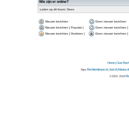
Wie zijn er online?
Leden op dit forum: Geen
Nieuwe berichten
Geen nieuwe berichten
Nieuwe berichten [ Populair ]
Geen nieuwe berichten [ 
Nieuwe berichten [ Gesloten ]
Geen nieuwe berichten [ 
Home
Over Recht
|
Rechtennieuws.nl
Jure.nl
Maxius.nl
Sites:
|
|
Re
© 2003 - 2018