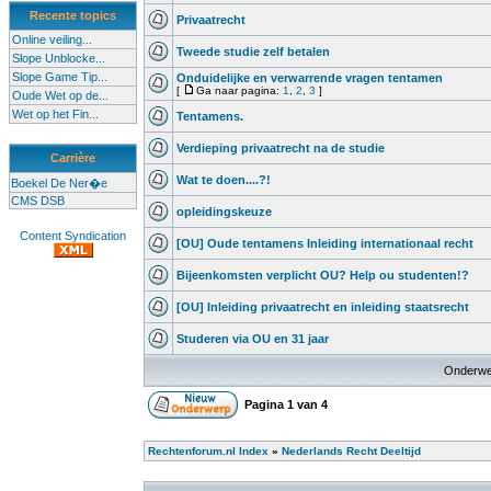
Recente topics
Privaatrecht
Online veiling...
Tweede studie zelf betalen
Slope Unblocke...
Slope Game Tip...
Onduidelijke en verwarrende vragen tentamen
[
Ga naar pagina:
1
,
2
,
3
]
Oude Wet op de...
Wet op het Fin...
Tentamens.
Verdieping privaatrecht na de studie
Carrière
Wat te doen....?!
Boekel De Ner�e
CMS DSB
opleidingskeuze
Content Syndication
[OU] Oude tentamens Inleiding internationaal recht
Bijeenkomsten verplicht OU? Help ou studenten!?
[OU] Inleiding privaatrecht en inleiding staatsrecht
Studeren via OU en 31 jaar
Onderwe
Pagina
1
van
4
Rechtenforum.nl Index
»
Nederlands Recht Deeltijd