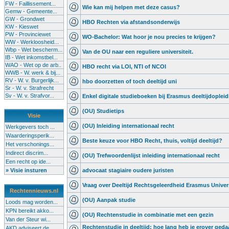
FW - Faillissement...
Wie kan mij helpen met deze casus?
Gemw - Gemeente...
GW - Grondwet
HBO Rechten via afstandsonderwijs
KW - Kieswet
PW - Provinciewet
WO-Bachelor: Wat hoor je nou precies te krijgen?
WW - Werkloosheid...
Wbp - Wet bescherm...
Van de OU naar een reguliere universiteit.
IB - Wet inkomstbel...
WAO - Wet op de arb..
HBO recht via LOI, NTI of NCOI
WWB - W. werk & bij...
RV - W. v. Burgerlijk...
hbo doorzetten of toch deeltijd uni
Sr - W. v. Strafrecht
Sv - W. v. Strafvor...
Enkel digitale studieboeken bij Erasmus deeltijdoplei
(OU) Studietips
Visie
(OU) Inleiding internationaal recht
Werkgevers toch ...
Waarderingsperik...
Beste keuze voor HBO Recht, thuis, voltijd deeltijd?
Het verschonings...
Indirect discrim...
(OU) Trefwoordenlijst inleiding internationaal recht
Een recht op ide...
» Visie insturen
advocaat stagiaire oudere juristen
Vraag over Deeltijd Rechtsgeleerdheid Erasmus Univers
Rechtennieuws.nl
(OU) Aanpak studie
Loods mag worden...
KPN bereikt akko...
(OU) Rechtenstudie in combinatie met een gezin
Van der Steur wi...
Rechtenstudie in deeltijd: hoe lang heb je erover ged
AKD adviseert de...