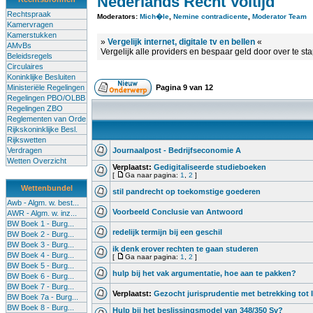
Nederlands Recht Voltijd
Rechtspraak
Moderators:
Mich�le
,
Nemine contradicente
,
Moderator Team
Kamervragen
Kamerstukken
»
Vergelijk internet, digitale tv en bellen
«
AMvBs
Vergelijk alle providers en bespaar geld door over te st
Beleidsregels
Circulaires
Koninklijke Besluiten
Ministeriële Regelingen
Pagina
9
van
12
Regelingen PBO/OLBB
Regelingen ZBO
Reglementen van Orde
Rijkskoninklijke Besl.
Rijkswetten
Verdragen
Journaalpost - Bedrijfseconomie A
Wetten Overzicht
Verplaatst:
Gedigitaliseerde studieboeken
[
Ga naar pagina:
1
,
2
]
Wettenbundel
stil pandrecht op toekomstige goederen
Awb - Algm. w. best...
Voorbeeld Conclusie van Antwoord
AWR - Algm. w. inz...
BW Boek 1 - Burg...
redelijk termijn bij een geschil
BW Boek 2 - Burg...
BW Boek 3 - Burg...
ik denk erover rechten te gaan studeren
BW Boek 4 - Burg...
[
Ga naar pagina:
1
,
2
]
BW Boek 5 - Burg...
hulp bij het vak argumentatie, hoe aan te pakken?
BW Boek 6 - Burg...
BW Boek 7 - Burg...
Verplaatst:
Gezocht jurisprudentie met betrekking tot 
BW Boek 7a - Burg...
BW Boek 8 - Burg...
Hulp bij het beslissingsmodel van 348/350 Sv?