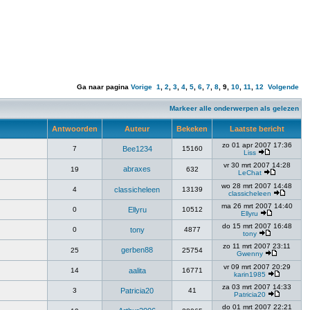
Ga naar pagina
Vorige
1
,
2
,
3
,
4
,
5
,
6
,
7
,
8
,
9
,
10
,
11
,
12
Volgende
Markeer alle onderwerpen als gelezen
Antwoorden
Auteur
Bekeken
Laatste bericht
zo 01 apr 2007 17:36
7
Bee1234
15160
Liss
vr 30 mrt 2007 14:28
abraxes
19
632
LeChat
wo 28 mrt 2007 14:48
4
classicheleen
13139
classicheleen
ma 26 mrt 2007 14:40
0
Ellyru
10512
Ellyru
do 15 mrt 2007 16:48
0
tony
4877
tony
zo 11 mrt 2007 23:11
gerben88
25
25754
Gwenny
vr 09 mrt 2007 20:29
14
aalita
16771
karin1985
za 03 mrt 2007 14:33
3
Patricia20
41
Patricia20
do 01 mrt 2007 22:21