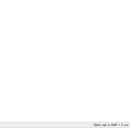
Tijden zijn in GMT + 2 uur