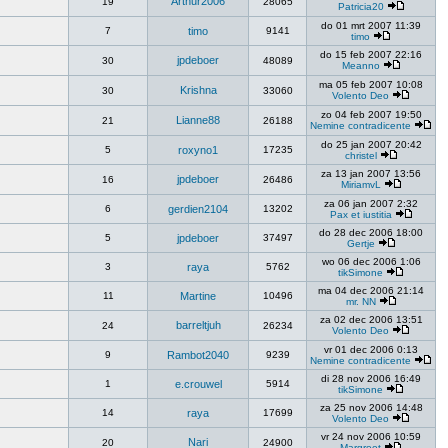
Arthur2006
19
28065
Patricia20
do 01 mrt 2007 11:39
7
timo
9141
timo
do 15 feb 2007 22:16
jpdeboer
30
48089
Meanno
ma 05 feb 2007 10:08
Krishna
30
33060
Volento Deo
zo 04 feb 2007 19:50
Lianne88
21
26188
Nemine contradicente
do 25 jan 2007 20:42
5
roxyno1
17235
christel
za 13 jan 2007 13:56
jpdeboer
16
26486
MiriamvL
za 06 jan 2007 2:32
6
gerdien2104
13202
Pax et iustitia
do 28 dec 2006 18:00
5
jpdeboer
37497
Gertje
wo 06 dec 2006 1:06
3
raya
5762
tikSimone
ma 04 dec 2006 21:14
11
Martine
10496
mr. NN
za 02 dec 2006 13:51
barreltjuh
24
26234
Volento Deo
vr 01 dec 2006 0:13
9
Rambot2040
9239
Nemine contradicente
di 28 nov 2006 16:49
1
e.crouwel
5914
tikSimone
za 25 nov 2006 14:48
14
raya
17699
Volento Deo
vr 24 nov 2006 10:59
Nari
20
24900
Margreet