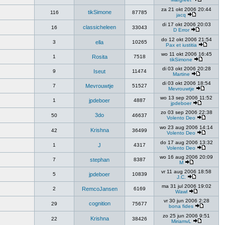
za 21 okt 2006 20:44
tikSimone
116
87785
jacq
di 17 okt 2006 20:03
classicheleen
16
33043
D Error
do 12 okt 2006 21:54
3
ella
10265
Pax et iustitia
wo 11 okt 2006 16:45
1
Rosita
7518
tikSimone
di 03 okt 2006 20:28
9
Iseut
11474
Martine
di 03 okt 2006 18:54
7
Mevrouwtje
51527
Mevrouwtje
wo 13 sep 2006 11:52
1
jpdeboer
4887
jpdeboer
zo 03 sep 2006 22:38
3do
50
46637
Volento Deo
wo 23 aug 2006 14:14
Krishna
42
36499
Volento Deo
do 17 aug 2006 13:32
1
J
4317
Volento Deo
wo 16 aug 2006 20:09
7
stephan
8387
M
vr 11 aug 2006 18:58
5
jpdeboer
10839
J.C.
ma 31 jul 2006 19:02
2
RemcoJansen
6169
Wawl
vr 30 jun 2006 2:28
cognition
29
75677
bona fides
zo 25 jun 2006 9:51
Krishna
22
38426
MiriamvL