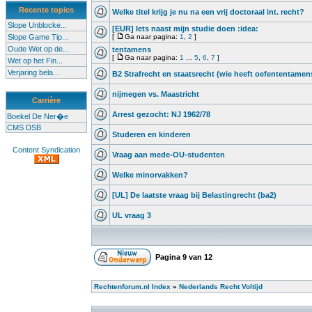
Recente topics
Welke titel krijg je nu na een vrij doctoraal int. recht?
Slope Unblocke...
[EUR] Iets naast mijn studie doen :idea:
Slope Game Tip...
[
Ga naar pagina:
1
,
2
]
Oude Wet op de...
tentamens
[
Ga naar pagina:
1
...
5
,
6
,
7
]
Wet op het Fin...
Verjaring bela...
B2 Strafrecht en staatsrecht (wie heeft oefententamen
nijmegen vs. Maastricht
Carrière
Arrest gezocht: NJ 1962/78
Boekel De Ner�e
CMS DSB
Studeren en kinderen
Content Syndication
Vraag aan mede-OU-studenten
Welke minorvakken?
[UL] De laatste vraag bij Belastingrecht (ba2)
UL vraag 3
Pagina
9
van
12
Rechtenforum.nl Index
»
Nederlands Recht Voltijd