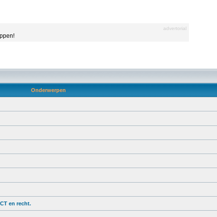
advertorial
appen!
Onderwerpen
ICT en recht.