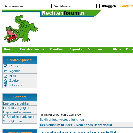
Gratis R
Gebruikersnaam:
Wachtwoord:
Controle paneel
Registreren
Agenda
Help
Zoeken
Inloggen
Partners
Energie vergelijken
Internet vergelijken
Hypotheekadviseur
Het is nu vr 07 aug 2026 6:09
Q Scheidingsadviseurs
Bekijk onbeantwoorde berichten
Vergelijk.com
Rechtenforum.nl Index
»
Nederlands Recht Voltijd
Rechtsbronnen