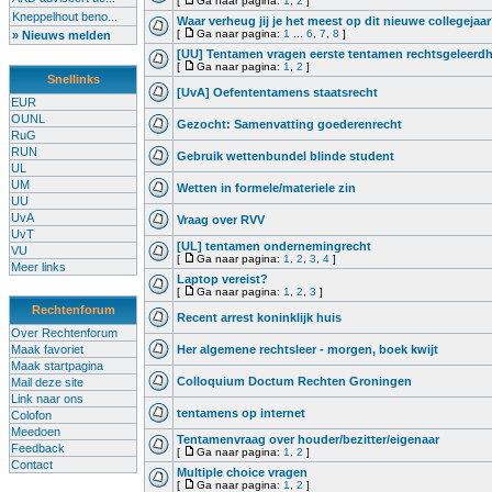
[
Ga naar pagina:
1
,
2
]
Kneppelhout beno...
Waar verheug jij je het meest op dit nieuwe collegejaa
[
Ga naar pagina:
1
...
6
,
7
,
8
]
» Nieuws melden
[UU] Tentamen vragen eerste tentamen rechtsgeleerd
[
Ga naar pagina:
1
,
2
]
Snellinks
[UvA] Oefententamens staatsrecht
EUR
OUNL
Gezocht: Samenvatting goederenrecht
RuG
RUN
Gebruik wettenbundel blinde student
UL
UM
Wetten in formele/materiele zin
UU
UvA
Vraag over RVV
UvT
[UL] tentamen ondernemingrecht
VU
[
Ga naar pagina:
1
,
2
,
3
,
4
]
Meer links
Laptop vereist?
[
Ga naar pagina:
1
,
2
,
3
]
Rechtenforum
Recent arrest koninklijk huis
Over Rechtenforum
Maak favoriet
Her algemene rechtsleer - morgen, boek kwijt
Maak startpagina
Colloquium Doctum Rechten Groningen
Mail deze site
Link naar ons
tentamens op internet
Colofon
Meedoen
Tentamenvraag over houder/bezitter/eigenaar
Feedback
[
Ga naar pagina:
1
,
2
]
Contact
Multiple choice vragen
[
Ga naar pagina:
1
,
2
]