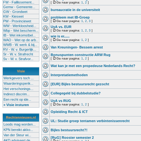
FW - Faillissement...
[
Ga naar pagina:
1
,
2
]
Gemw - Gemeente...
bureaucratie in de universiteit
GW - Grondwet
KW - Kieswet
probleem met IB-Groep
PW - Provinciewet
[
Ga naar pagina:
1
,
2
,
3
]
WW - Werkloosheid...
UvA vs. EUR
Wbp - Wet bescherm...
[
Ga naar pagina:
1
,
2
,
3
]
IB - Wet inkomstbel...
wie is er......
WAO - Wet op de arb..
[
Ga naar pagina:
1
,
2
]
WWB - W. werk & bij...
Van Kreuningen- Bessem arrest
RV - W. v. Burgerlijk...
Sr - W. v. Strafrecht
Bonuspunten constructie ARW Rug
[
Ga naar pagina:
1
,
2
]
Sv - W. v. Strafvor...
Wat kan je met een propedeuse Nederlands Recht?
Visie
Interpretatiemethoden
Werkgevers toch ...
Waarderingsperik...
[EUR] Bijles bestuursrecht gezocht
Het verschonings...
Collegegeld bij dubbelstudie?
Indirect discrim...
Een recht op ide...
UvA vs RUG
[
Ga naar pagina:
1
,
2
]
» Visie insturen
Opleiding Recht & ICT
Rechtennieuws.nl
UL: Studie groep tentamen verbintenissenrecht
Loods mag worden...
KPN bereikt akko...
Bijles bestuursrecht?!
Van der Steur wi...
[RuG] Rooster semester 2
AKD adviseert de...