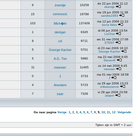
do 22 jun 2006 11:12
6
ireentje
10259
ireentje
ma 19 jun 2006 11:38
cerenovic
15
19786
sandra1983
ma 12 jun 2006 21:22
103
Mich�le
137409
bona fides
di 06 jun 2006 13:54
1
derkjan
6345
LeChat
wo 31 mei 2006 17:06
9
cd
9711
STEEF
di 23 mei 2006 16:10
5
George Kacher
5701
George Kacher
ma 22 mei 2006 6:05
5
A.G. Ton
5980
StevenK
zo 14 mei 2006 9:45
11
meester
11465
meester
ma 01 mei 2006 18:58
0
J
3733
J
za 29 apr 2006 13:23
4
Anoniem
5723
erikasuzanne
vr 28 apr 2006 23:59
7
saar
7328
Jasper
Ga naar pagina
Vorige
1
,
2
,
3
,
4
,
5
,
6
,
7
,
8
,
9
,
10
,
11
,
12
Volgende
Tijden zijn in GMT + 2 uur