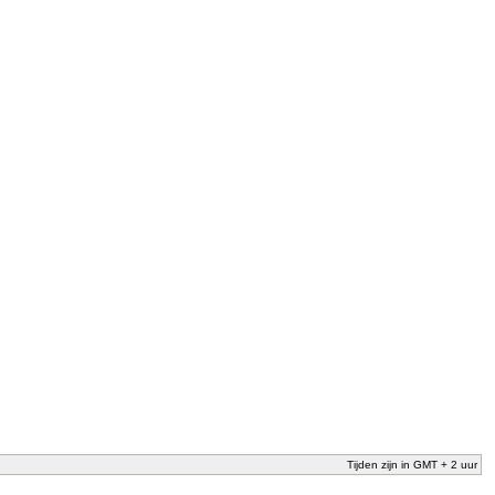
Tijden zijn in GMT + 2 uur