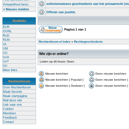
oefententamens geschiedenis van het privaatrecht (m
Kneppelhout beno...
» Nieuws melden
Officier van justitie
Snellinks
EUR
Pagina
1
van
1
OUNL
RuG
RUN
Rechtenforum.nl Index
»
Rechtsgeschiedenis
UL
UM
UU
Wie zijn er online?
UvA
UvT
Leden op dit forum: Geen
VU
Meer links
Nieuwe berichten
Geen nieuwe berichten
Nieuwe berichten [ Populair ]
Geen nieuwe berichten [ 
Rechtenforum
Nieuwe berichten [ Gesloten ]
Geen nieuwe berichten [ 
Over Rechtenforum
Maak favoriet
Maak startpagina
Mail deze site
Link naar ons
Colofon
Meedoen
Feedback
Contact