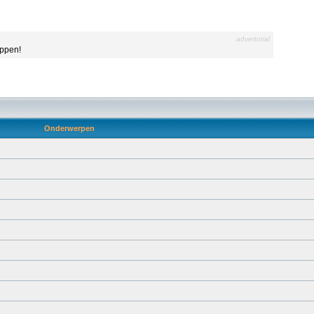
advertorial
appen!
Onderwerpen
d