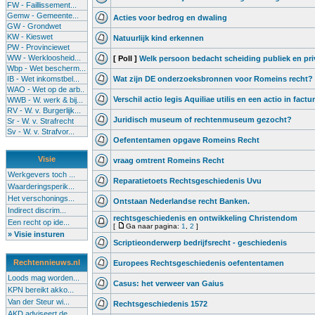
FW - Faillissement...
Gemw - Gemeente...
Acties voor bedrog en dwaling
GW - Grondwet
KW - Kieswet
Natuurlijk kind erkennen
PW - Provinciewet
WW - Werkloosheid...
[ Poll ]
Welk persoon bedacht scheiding publiek en pri
Wbp - Wet bescherm...
IB - Wet inkomstbel...
Wat zijn DE onderzoeksbronnen voor Romeins recht?
WAO - Wet op de arb..
Verschil actio legis Aquiliae utilis en een actio in fact
WWB - W. werk & bij...
RV - W. v. Burgerlijk...
Juridisch museum of rechtenmuseum gezocht?
Sr - W. v. Strafrecht
Sv - W. v. Strafvor...
Oefententamen opgave Romeins Recht
Visie
vraag omtrent Romeins Recht
Werkgevers toch ...
Reparatietoets Rechtsgeschiedenis Uvu
Waarderingsperik...
Het verschonings...
Ontstaan Nederlandse recht Banken.
Indirect discrim...
rechtsgeschiedenis en ontwikkeling Christendom
Een recht op ide...
[
Ga naar pagina:
1
,
2
]
» Visie insturen
Scriptieonderwerp bedrijfsrecht - geschiedenis
Rechtennieuws.nl
Europees Rechtsgeschiedenis oefententamen
Loods mag worden...
Casus: het verweer van Gaius
KPN bereikt akko...
Van der Steur wi...
Rechtsgeschiedenis 1572
AKD adviseert de...