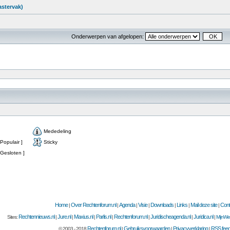
astervak)
Onderwerpen van afgelopen:
Mededeling
Populair ]
Sticky
Gesloten ]
Home
Over Rechtenforum.nl
Agenda
Visie
Downloads
Links
Mail deze site
Cont
|
|
|
|
|
|
|
Rechtennieuws.nl
Jure.nl
Maxius.nl
Parlis.nl
Rechtenforum.nl
Juridischeagenda.nl
Juridica.nl
Sites:
|
|
|
|
|
|
|
MijnWet
Rechtenforum.nl
Gebruiksvoorwaarden
Privacyverklaring
RSS fee
© 2003 - 2018
|
|
|