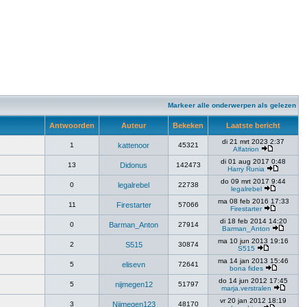
Markeer alle onderwerpen als gelezen
Antwoorden
Auteur
Bekeken
Laatste bericht
di 21 mrt 2023 2:37
1
kattenoor
45321
Alfatrion
di 01 aug 2017 0:48
13
Didonus
142473
Harry Runia
do 09 mrt 2017 9:44
0
legalrebel
22738
legalrebel
ma 08 feb 2016 17:33
11
Firestarter
57066
Firestarter
di 18 feb 2014 14:20
0
Barman_Anton
27914
Barman_Anton
ma 10 jun 2013 19:16
2
S515
30874
S515
ma 14 jan 2013 15:46
5
elisevn
72641
bona fides
do 14 jun 2012 17:45
5
nijmegen12
51797
marja.verstralen
vr 20 jan 2012 18:19
3
Nijmegen123
48170