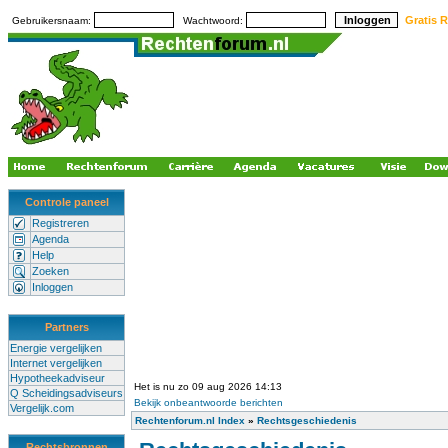
Gratis R
Gebruikersnaam:
Wachtwoord:
Controle paneel
Registreren
Agenda
Help
Zoeken
Inloggen
Partners
Energie vergelijken
Internet vergelijken
Hypotheekadviseur
Het is nu zo 09 aug 2026 14:13
Q Scheidingsadviseurs
Bekijk onbeantwoorde berichten
Vergelijk.com
Rechtenforum.nl Index
»
Rechtsgeschiedenis
Rechtsbronnen