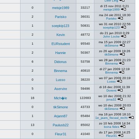
Leer Ling
di 15 nov 2011 0:21
0
meisje1989
33217
meisje1989
ma 24 okt 2011 18:30
2
Parisko
36031
Parisko
wo 31 mrt 2010 22:56
1
soepkip123
50831
soepkip123
do 21 jan 2010 0:29
2
Kevin
48772
John Locke
ma 15 jun 2009 22:27
1
EURstudent
95540
tikSimone
zo 26 apr 2009 19:26
2
Hannie
50367
tikSimone
wo 28 jan 2009 21:23
6
Didonus
53758
Binnema
di 27 jan 2009 12:19
2
Binnema
40810
Binnema
wo 07 jan 2009 20:19
0
Lusso
38220
Lusso
di 16 dec 2008 11:39
5
Aservire
59496
Doremi
wo 10 dec 2008 21:32
16
Mich�le
122683
jona32
wo 10 dec 2008 20:03
0
tikSimone
43733
tikSimone
ma 16 jun 2008 18:10
1
Arjann87
65484
1e_jaars_fiscaal_recht
zo 10 feb 2008 14:34
13
Paulusb22
85002
bona fides
do 17 jan 2008 14:25
0
Fleur31
41040
Fleur31