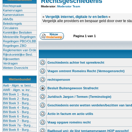
Rechtsgeschiedenis
Rechtspraak
Moderator:
Moderator Team
Kamervragen
Kamerstukken
»
Vergelijk internet, digitale tv en bellen
«
AMvBs
Vergelijk alle providers en bespaar geld door over te st
Beleidsregels
Circulaires
Koninklijke Besluiten
Pagina
1
van
1
Ministeriële Regelingen
Regelingen PBO/OLBB
Regelingen ZBO
Reglementen van Orde
Rijkskoninklijke Besl.
Rijkswetten
Geschiedenis achter het spreekrecht
Verdragen
Wetten Overzicht
Vragen omtrent Romeins Recht (Vermogensrecht)
Wettenbundel
rechtspersoon
Awb - Algm. w. best...
Besluit Buitengewoon Strafrecht
AWR - Algm. w. inz...
BW Boek 1 - Burg...
Juridisch Jargon / Termen (Terminologie)
BW Boek 2 - Burg...
BW Boek 3 - Burg...
Geschiedenis eerste wetten verdelen/bezitten van lan
BW Boek 4 - Burg...
BW Boek 5 - Burg...
Actio in factum en actio utilis
BW Boek 6 - Burg...
BW Boek 7 - Burg...
Vraag opgave romeins recht
BW Boek 7a - Burg...
BW Boek 8 - Burg...
Radboud uni: de lijst tentamenvragen HOP gezocht!