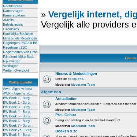
Rechtspraak
Kamervragen
»
Vergelijk internet, di
Kamerstukken
AMvBs
Vergelijk alle providers
Beleidsregels
Circulaires
Koninklijke Besluiten
Ministeriële Regelingen
Regelingen PBO/OLBB
Regelingen ZBO
Reglementen van Orde
Rijkskoninklijke Besl.
Forum
Rijkswetten
Verdragen
Wetten Overzicht
Nieuws & Mededelingen
Lees de
nettiquette
.
Wettenbundel
Moderator
Moderator Team
Awb - Algm. w. best...
Algemeen
AWR - Algm. w. inz...
BW Boek 1 - Burg...
Actualiteiten
BW Boek 2 - Burg...
Juridisch forum voor actualiteiten. Bespreek alles rondom
BW Boek 3 - Burg...
Moderator
Moderator Team
BW Boek 4 - Burg...
Pro - Contra
BW Boek 5 - Burg...
Breng een stelling in en bepleit het standpunt.
BW Boek 6 - Burg...
BW Boek 7 - Burg...
Moderator
Moderator Team
BW Boek 7a - Burg...
Boeken & zo
BW Boek 8 - Burg...
Voor aanbevelingen en besprekingen van juridische litera