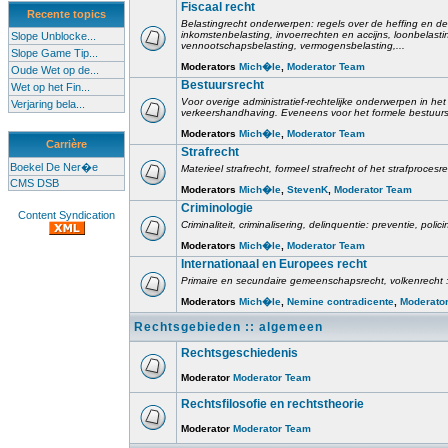
Fiscaal recht
Recente topics
Belastingrecht onderwerpen: regels over de heffing en de
inkomstenbelasting, invoerrechten en accijns, loonbelast
Slope Unblocke...
vennootschapsbelasting, vermogensbelasting,...
Slope Game Tip...
Moderators
Mich�le
,
Moderator Team
Oude Wet op de...
Bestuursrecht
Wet op het Fin...
Voor overige administratief-rechtelijke onderwerpen in het 
Verjaring bela...
verkeershandhaving. Eveneens voor het formele bestuursr
Moderators
Mich�le
,
Moderator Team
Carrière
Strafrecht
Boekel De Ner�e
Materieel strafrecht, formeel strafrecht of het strafprocesr
CMS DSB
Moderators
Mich�le
,
StevenK
,
Moderator Team
Criminologie
Content Syndication
Criminaliteit, criminalisering, delinquentie: preventie, poli
Moderators
Mich�le
,
Moderator Team
Internationaal en Europees recht
Primaire en secundaire gemeenschapsrecht, volkenrecht :
Moderators
Mich�le
,
Nemine contradicente
,
Moderato
Rechtsgebieden :: algemeen
Rechtsgeschiedenis
Moderator
Moderator Team
Rechtsfilosofie en rechtstheorie
Moderator
Moderator Team