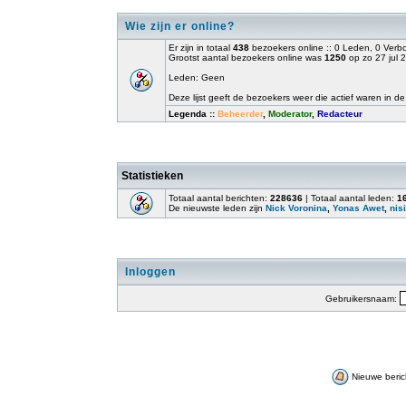
Wie zijn er online?
Er zijn in totaal
438
bezoekers online :: 0 Leden, 0 Ver
Grootst aantal bezoekers online was
1250
op zo 27 jul 
Leden: Geen
Deze lijst geeft de bezoekers weer die actief waren in de
Legenda ::
Beheerder
,
Moderator
,
Redacteur
Statistieken
Totaal aantal berichten:
228636
| Totaal aantal leden:
1
De nieuwste leden zijn
Nick Voronina
,
Yonas Awet
,
nisi
Inloggen
Gebruikersnaam:
Nieuwe beric