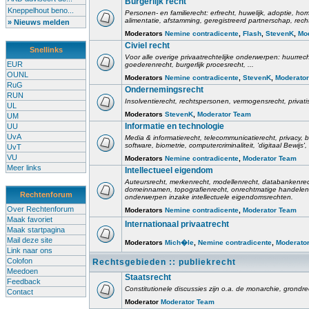
Burgerlijk recht
Kneppelhout beno...
Personen- en familierecht: erfrecht, huwelijk, adoptie, h
alimentatie, afstamming, geregistreerd partnerschap, rech
» Nieuws melden
Moderators
Nemine contradicente
,
Flash
,
StevenK
,
Mo
Civiel recht
Snellinks
Voor alle overige privaatrechtelijke onderwerpen: huurrec
EUR
goederenrecht, burgerlijk procesrecht, ...
OUNL
Moderators
Nemine contradicente
,
StevenK
,
Moderato
RuG
Ondernemingsrecht
RUN
Insolventierecht, rechtspersonen, vermogensrecht, privati
UL
Moderators
StevenK
,
Moderator Team
UM
Informatie en technologie
UU
UvA
Media & informatierecht, telecommunicatierecht, privacy
software, biometrie, computercriminaliteit, 'digitaal Bewij
UvT
VU
Moderators
Nemine contradicente
,
Moderator Team
Meer links
Intellectueel eigendom
Auteursrecht, merkenrecht, modellenrecht, databankenrec
domeinnamen, topografienrecht, onrechtmatige handelen,
Rechtenforum
onderwerpen inzake intellectuele eigendomsrechten.
Over Rechtenforum
Moderators
Nemine contradicente
,
Moderator Team
Maak favoriet
Internationaal privaatrecht
Maak startpagina
Mail deze site
Moderators
Mich�le
,
Nemine contradicente
,
Moderato
Link naar ons
Colofon
Rechtsgebieden :: publiekrecht
Meedoen
Staatsrecht
Feedback
Constitutionele discussies zijn o.a. de monarchie, grondrech
Contact
Moderator
Moderator Team