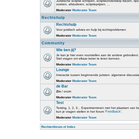
Juridische scriptie schrijven, scriptieonderwerp kiezen, tip
zoeken, afstuderen, scriptieprijzen, ...
Moderator
Moderator Team
Rechtshulp
Rechtshulp
Voor juridisch advies en hulp bij rechtsproblemen
Moderator
Moderator Team
Community
Wie ben jij?
Je kan je hier even voorstellen aan de andere
gebruikers
.
Stel vragen om elkaar beter te leren kennen.
Moderator
Moderator Team
Lounge
Interactie tussen beginnende juristen: algemene discussi
Moderator
Moderator Team
de Bar
Zin
/ onzin
Moderator
Moderator Team
Test
Testing, 1, 2, 3... Experimenteren met het plaatsen van beri
Feedback
kun je vragen stellen in het forum '
'.
Moderator
Moderator Team
Rechtenforum.nl Index