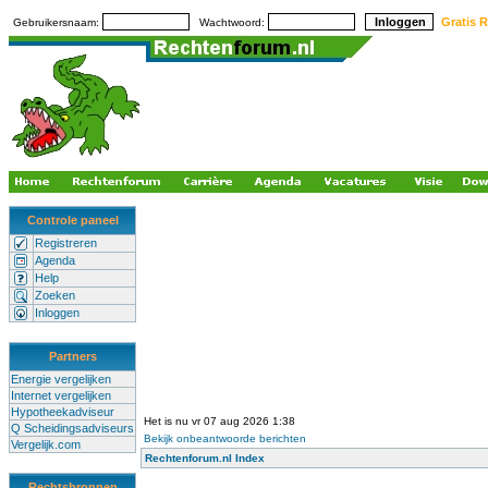
Gratis R
Gebruikersnaam:
Wachtwoord:
Controle paneel
Registreren
Agenda
Help
Zoeken
Inloggen
Partners
Energie vergelijken
Internet vergelijken
Hypotheekadviseur
Het is nu vr 07 aug 2026 1:38
Q Scheidingsadviseurs
Bekijk onbeantwoorde berichten
Vergelijk.com
Rechtenforum.nl Index
Rechtsbronnen