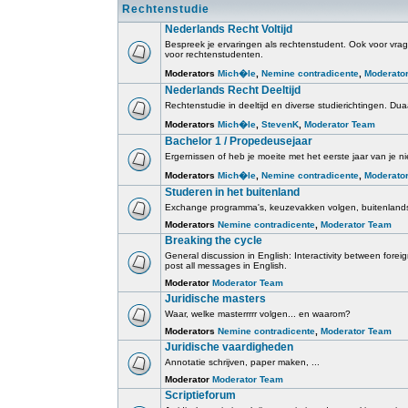
Rechtenstudie
Nederlands Recht Voltijd
Bespreek je ervaringen als rechtenstudent. Ook voor vrage
voor rechtenstudenten.
Moderators
Mich�le
,
Nemine contradicente
,
Moderato
Nederlands Recht Deeltijd
Rechtenstudie in deeltijd en diverse studierichtingen. Duaa
Moderators
Mich�le
,
StevenK
,
Moderator Team
Bachelor 1 / Propedeusejaar
Ergernissen of heb je moeite met het eerste jaar van je ni
Moderators
Mich�le
,
Nemine contradicente
,
Moderato
Studeren in het buitenland
Exchange programma's, keuzevakken volgen, buitenlands
Moderators
Nemine contradicente
,
Moderator Team
Breaking the cycle
General discussion in English: Interactivity between for
post all messages in English.
Moderator
Moderator Team
Juridische masters
Waar, welke masterrrrr volgen... en waarom?
Moderators
Nemine contradicente
,
Moderator Team
Juridische vaardigheden
Annotatie schrijven, paper maken, ...
Moderator
Moderator Team
Scriptieforum