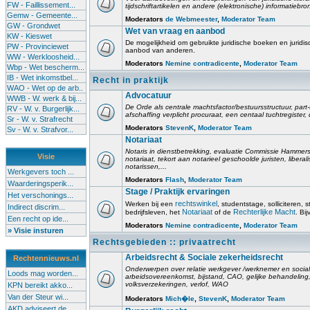
FW - Faillissement...
tijdschriftartikelen en andere (elektronische) informatiebro
Gemw - Gemeente...
Moderators
de Webmeester
,
Moderator Team
GW - Grondwet
Wet van vraag en aanbod
KW - Kieswet
De mogelijkheid om gebruikte juridische boeken en juridis
PW - Provinciewet
aanbod van anderen.
WW - Werkloosheid...
Moderators
Nemine contradicente
,
Moderator Team
Wbp - Wet bescherm...
IB - Wet inkomstbel...
Recht in praktijk
WAO - Wet op de arb..
Advocatuur
WWB - W. werk & bij...
De Orde als centrale machtsfactor/bestuursstructuur, part-
RV - W. v. Burgerlijk...
afschaffing verplicht procuraat, een centaal tuchtregister
Sr - W. v. Strafrecht
Moderators
StevenK
,
Moderator Team
Sv - W. v. Strafvor...
Notariaat
Notaris in dienstbetrekking, evaluatie Commissie Hammerst
Visie
notariaat, tekort aan notarieel geschoolde juristen, liberal
notarissen,...
Werkgevers toch ...
Moderators
Flash
,
Moderator Team
Waarderingsperik...
Stage / Praktijk ervaringen
Het verschonings...
rechtswinkel
Werken bij een
, studentstage, solliciteren, s
Indirect discrim...
Notariaat
Rechterlijke Macht
bedrijfsleven, het
of de
. Bi
Een recht op ide...
Moderators
Nemine contradicente
,
Moderator Team
» Visie insturen
Rechtsgebieden :: privaatrecht
Arbeidsrecht & Sociale zekerheidsrecht
Rechtennieuws.nl
Onderwerpen over relatie werkgever /werknemer en socia
Loods mag worden...
arbeidsovereenkomst, bijstand, CAO, gelijke behandelin
volksverzekeringen, verlof, WAO
KPN bereikt akko...
Van der Steur wi...
Moderators
Mich�le
,
StevenK
,
Moderator Team
AKD adviseert de...