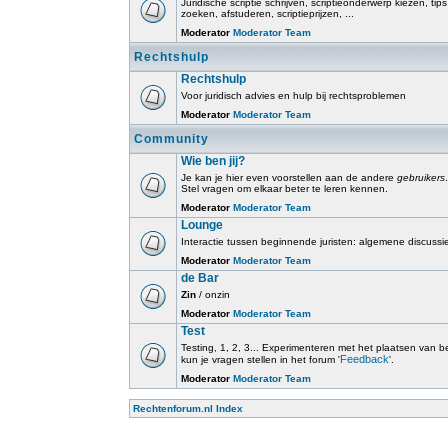
Juridische scriptie schrijven, scriptieonderwerp kiezen, tip
zoeken, afstuderen, scriptieprijzen, ...
Moderator
Moderator Team
Rechtshulp
Rechtshulp
Voor juridisch advies en hulp bij rechtsproblemen
Moderator
Moderator Team
Community
Wie ben jij?
Je kan je hier even voorstellen aan de andere
gebruikers
.
Stel vragen om elkaar beter te leren kennen.
Moderator
Moderator Team
Lounge
Interactie tussen beginnende juristen: algemene discussi
Moderator
Moderator Team
de Bar
Zin
/ onzin
Moderator
Moderator Team
Test
Testing, 1, 2, 3... Experimenteren met het plaatsen van beri
Feedback
kun je vragen stellen in het forum '
'.
Moderator
Moderator Team
Rechtenforum.nl Index