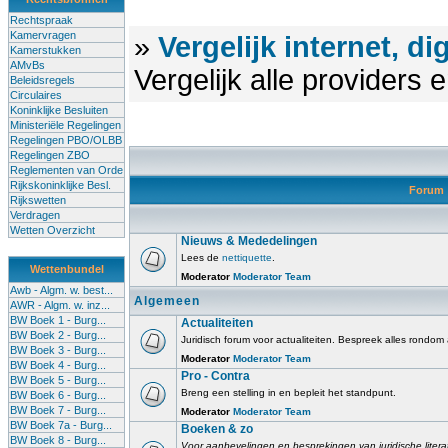
Rechtspraak
Kamervragen
»
Vergelijk internet, di
Kamerstukken
AMvBs
Vergelijk alle providers
Beleidsregels
Circulaires
Koninklijke Besluiten
Ministeriële Regelingen
Regelingen PBO/OLBB
Regelingen ZBO
Reglementen van Orde
Rijkskoninklijke Besl.
Forum
Rijkswetten
Verdragen
Wetten Overzicht
Nieuws & Mededelingen
Lees de
nettiquette
.
Wettenbundel
Moderator
Moderator Team
Awb - Algm. w. best...
Algemeen
AWR - Algm. w. inz...
BW Boek 1 - Burg...
Actualiteiten
BW Boek 2 - Burg...
Juridisch forum voor actualiteiten. Bespreek alles rondom
BW Boek 3 - Burg...
Moderator
Moderator Team
BW Boek 4 - Burg...
Pro - Contra
BW Boek 5 - Burg...
Breng een stelling in en bepleit het standpunt.
BW Boek 6 - Burg...
BW Boek 7 - Burg...
Moderator
Moderator Team
BW Boek 7a - Burg...
Boeken & zo
BW Boek 8 - Burg...
Voor aanbevelingen en besprekingen van juridische litera