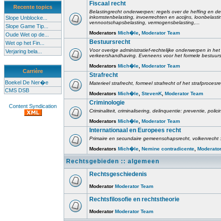
Fiscaal recht
Recente topics
Belastingrecht onderwerpen: regels over de heffing en de
inkomstenbelasting, invoerrechten en accijns, loonbelast
Slope Unblocke...
vennootschapsbelasting, vermogensbelasting,...
Slope Game Tip...
Moderators
Mich�le
,
Moderator Team
Oude Wet op de...
Bestuursrecht
Wet op het Fin...
Voor overige administratief-rechtelijke onderwerpen in het 
Verjaring bela...
verkeershandhaving. Eveneens voor het formele bestuursr
Moderators
Mich�le
,
Moderator Team
Carrière
Strafrecht
Boekel De Ner�e
Materieel strafrecht, formeel strafrecht of het strafprocesr
CMS DSB
Moderators
Mich�le
,
StevenK
,
Moderator Team
Criminologie
Content Syndication
Criminaliteit, criminalisering, delinquentie: preventie, poli
Moderators
Mich�le
,
Moderator Team
Internationaal en Europees recht
Primaire en secundaire gemeenschapsrecht, volkenrecht :
Moderators
Mich�le
,
Nemine contradicente
,
Moderato
Rechtsgebieden :: algemeen
Rechtsgeschiedenis
Moderator
Moderator Team
Rechtsfilosofie en rechtstheorie
Moderator
Moderator Team