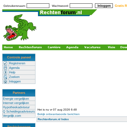
Gratis R
Gebruikersnaam:
Wachtwoord:
Controle paneel
Registreren
Agenda
Help
Zoeken
Inloggen
Partners
Energie vergelijken
Internet vergelijken
Hypotheekadviseur
Het is nu vr 07 aug 2026 6:48
Q Scheidingsadviseurs
Bekijk onbeantwoorde berichten
Vergelijk.com
Rechtenforum.nl Index
Rechtsbronnen