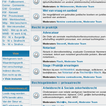
FW - Faillissement...
tijdschriftartikelen en andere (elektronische) informatiebro
Gemw - Gemeente...
Moderators
de Webmeester
,
Moderator Team
GW - Grondwet
Wet van vraag en aanbod
KW - Kieswet
De mogelijkheid om gebruikte juridische boeken en juridis
PW - Provinciewet
aanbod van anderen.
WW - Werkloosheid...
Moderators
Nemine contradicente
,
Moderator Team
Wbp - Wet bescherm...
IB - Wet inkomstbel...
Recht in praktijk
WAO - Wet op de arb..
Advocatuur
WWB - W. werk & bij...
De Orde als centrale machtsfactor/bestuursstructuur, part-
RV - W. v. Burgerlijk...
afschaffing verplicht procuraat, een centaal tuchtregister
Sr - W. v. Strafrecht
Moderators
StevenK
,
Moderator Team
Sv - W. v. Strafvor...
Notariaat
Notaris in dienstbetrekking, evaluatie Commissie Hammerst
Visie
notariaat, tekort aan notarieel geschoolde juristen, liberal
notarissen,...
Werkgevers toch ...
Moderators
Flash
,
Moderator Team
Waarderingsperik...
Stage / Praktijk ervaringen
Het verschonings...
rechtswinkel
Werken bij een
, studentstage, solliciteren, s
Indirect discrim...
Notariaat
Rechterlijke Macht
bedrijfsleven, het
of de
. Bi
Een recht op ide...
Moderators
Nemine contradicente
,
Moderator Team
» Visie insturen
Rechtsgebieden :: privaatrecht
Arbeidsrecht & Sociale zekerheidsrecht
Rechtennieuws.nl
Onderwerpen over relatie werkgever /werknemer en socia
Loods mag worden...
arbeidsovereenkomst, bijstand, CAO, gelijke behandelin
volksverzekeringen, verlof, WAO
KPN bereikt akko...
Van der Steur wi...
Moderators
Mich�le
,
StevenK
,
Moderator Team
AKD adviseert de...