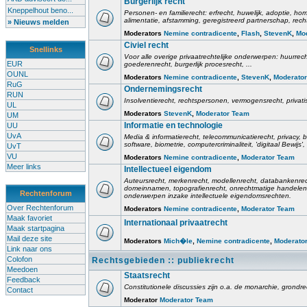
Burgerlijk recht
Kneppelhout beno...
Personen- en familierecht: erfrecht, huwelijk, adoptie, h
alimentatie, afstamming, geregistreerd partnerschap, rech
» Nieuws melden
Moderators
Nemine contradicente
,
Flash
,
StevenK
,
Mo
Civiel recht
Snellinks
Voor alle overige privaatrechtelijke onderwerpen: huurrec
EUR
goederenrecht, burgerlijk procesrecht, ...
OUNL
Moderators
Nemine contradicente
,
StevenK
,
Moderato
RuG
Ondernemingsrecht
RUN
Insolventierecht, rechtspersonen, vermogensrecht, privati
UL
Moderators
StevenK
,
Moderator Team
UM
Informatie en technologie
UU
UvA
Media & informatierecht, telecommunicatierecht, privacy
software, biometrie, computercriminaliteit, 'digitaal Bewij
UvT
VU
Moderators
Nemine contradicente
,
Moderator Team
Meer links
Intellectueel eigendom
Auteursrecht, merkenrecht, modellenrecht, databankenrec
domeinnamen, topografienrecht, onrechtmatige handelen,
Rechtenforum
onderwerpen inzake intellectuele eigendomsrechten.
Over Rechtenforum
Moderators
Nemine contradicente
,
Moderator Team
Maak favoriet
Internationaal privaatrecht
Maak startpagina
Mail deze site
Moderators
Mich�le
,
Nemine contradicente
,
Moderato
Link naar ons
Colofon
Rechtsgebieden :: publiekrecht
Meedoen
Staatsrecht
Feedback
Constitutionele discussies zijn o.a. de monarchie, grondrech
Contact
Moderator
Moderator Team