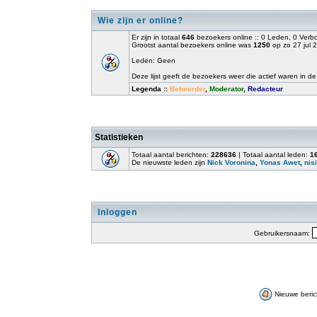
Wie zijn er online?
Er zijn in totaal
646
bezoekers online :: 0 Leden, 0 Ver
Grootst aantal bezoekers online was
1250
op zo 27 jul 
Leden: Geen
Deze lijst geeft de bezoekers weer die actief waren in de
Legenda ::
Beheerder
,
Moderator
,
Redacteur
Statistieken
Totaal aantal berichten:
228636
| Totaal aantal leden:
1
De nieuwste leden zijn
Nick Voronina
,
Yonas Awet
,
nisi
Inloggen
Gebruikersnaam:
Nieuwe beric