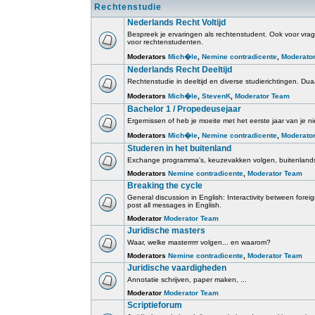
Rechtenstudie
Nederlands Recht Voltijd
Bespreek je ervaringen als rechtenstudent. Ook voor vrage
voor rechtenstudenten.
Moderators
Mich�le
,
Nemine contradicente
,
Moderato
Nederlands Recht Deeltijd
Rechtenstudie in deeltijd en diverse studierichtingen. Duaa
Moderators
Mich�le
,
StevenK
,
Moderator Team
Bachelor 1 / Propedeusejaar
Ergernissen of heb je moeite met het eerste jaar van je ni
Moderators
Mich�le
,
Nemine contradicente
,
Moderato
Studeren in het buitenland
Exchange programma's, keuzevakken volgen, buitenlands
Moderators
Nemine contradicente
,
Moderator Team
Breaking the cycle
General discussion in English: Interactivity between for
post all messages in English.
Moderator
Moderator Team
Juridische masters
Waar, welke masterrrrr volgen... en waarom?
Moderators
Nemine contradicente
,
Moderator Team
Juridische vaardigheden
Annotatie schrijven, paper maken, ...
Moderator
Moderator Team
Scriptieforum