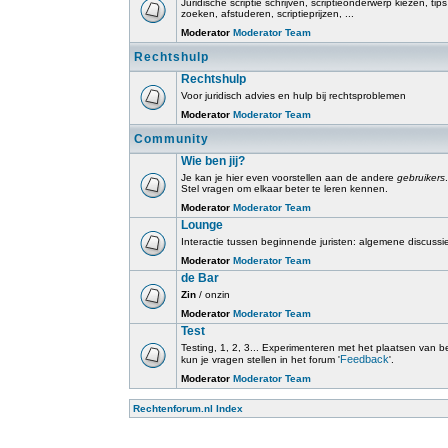
Juridische scriptie schrijven, scriptieonderwerp kiezen, tip
zoeken, afstuderen, scriptieprijzen, ...
Moderator
Moderator Team
Rechtshulp
Rechtshulp
Voor juridisch advies en hulp bij rechtsproblemen
Moderator
Moderator Team
Community
Wie ben jij?
Je kan je hier even voorstellen aan de andere
gebruikers
.
Stel vragen om elkaar beter te leren kennen.
Moderator
Moderator Team
Lounge
Interactie tussen beginnende juristen: algemene discussi
Moderator
Moderator Team
de Bar
Zin
/ onzin
Moderator
Moderator Team
Test
Testing, 1, 2, 3... Experimenteren met het plaatsen van beri
Feedback
kun je vragen stellen in het forum '
'.
Moderator
Moderator Team
Rechtenforum.nl Index