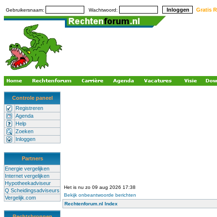
Gratis R
Gebruikersnaam:
Wachtwoord:
Controle paneel
Registreren
Agenda
Help
Zoeken
Inloggen
Partners
Energie vergelijken
Internet vergelijken
Hypotheekadviseur
Het is nu zo 09 aug 2026 17:38
Q Scheidingsadviseurs
Bekijk onbeantwoorde berichten
Vergelijk.com
Rechtenforum.nl Index
Rechtsbronnen