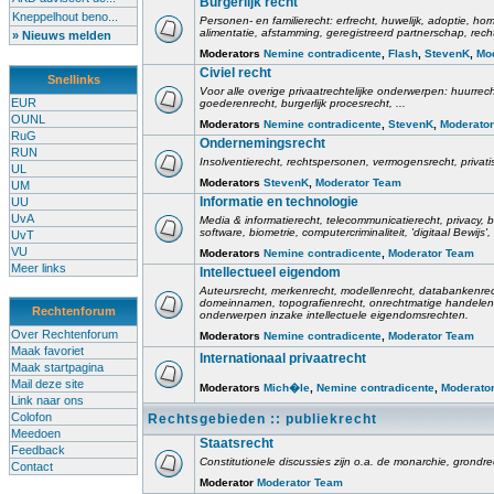
Burgerlijk recht
Kneppelhout beno...
Personen- en familierecht: erfrecht, huwelijk, adoptie, h
alimentatie, afstamming, geregistreerd partnerschap, rech
» Nieuws melden
Moderators
Nemine contradicente
,
Flash
,
StevenK
,
Mo
Civiel recht
Snellinks
Voor alle overige privaatrechtelijke onderwerpen: huurrec
EUR
goederenrecht, burgerlijk procesrecht, ...
OUNL
Moderators
Nemine contradicente
,
StevenK
,
Moderato
RuG
Ondernemingsrecht
RUN
Insolventierecht, rechtspersonen, vermogensrecht, privati
UL
Moderators
StevenK
,
Moderator Team
UM
Informatie en technologie
UU
UvA
Media & informatierecht, telecommunicatierecht, privacy
software, biometrie, computercriminaliteit, 'digitaal Bewij
UvT
VU
Moderators
Nemine contradicente
,
Moderator Team
Meer links
Intellectueel eigendom
Auteursrecht, merkenrecht, modellenrecht, databankenrec
domeinnamen, topografienrecht, onrechtmatige handelen,
Rechtenforum
onderwerpen inzake intellectuele eigendomsrechten.
Over Rechtenforum
Moderators
Nemine contradicente
,
Moderator Team
Maak favoriet
Internationaal privaatrecht
Maak startpagina
Mail deze site
Moderators
Mich�le
,
Nemine contradicente
,
Moderato
Link naar ons
Colofon
Rechtsgebieden :: publiekrecht
Meedoen
Staatsrecht
Feedback
Constitutionele discussies zijn o.a. de monarchie, grondrech
Contact
Moderator
Moderator Team