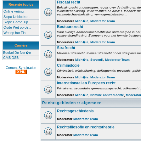
Fiscaal recht
Recente topics
Belastingrecht onderwerpen: regels over de heffing en de
inkomstenbelasting, invoerrechten en accijns, loonbelast
Online veiling...
vennootschapsbelasting, vermogensbelasting,...
Slope Unblocke...
Moderators
Mich�le
,
Moderator Team
Slope Game Tip...
Bestuursrecht
Oude Wet op de...
Voor overige administratief-rechtelijke onderwerpen in het 
Wet op het Fin...
verkeershandhaving. Eveneens voor het formele bestuursr
Moderators
Mich�le
,
Moderator Team
Carrière
Strafrecht
Boekel De Ner�e
Materieel strafrecht, formeel strafrecht of het strafprocesr
CMS DSB
Moderators
Mich�le
,
StevenK
,
Moderator Team
Criminologie
Content Syndication
Criminaliteit, criminalisering, delinquentie: preventie, poli
Moderators
Mich�le
,
Moderator Team
Internationaal en Europees recht
Primaire en secundaire gemeenschapsrecht, volkenrecht :
Moderators
Mich�le
,
Nemine contradicente
,
Moderato
Rechtsgebieden :: algemeen
Rechtsgeschiedenis
Moderator
Moderator Team
Rechtsfilosofie en rechtstheorie
Moderator
Moderator Team