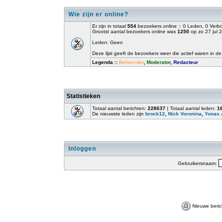
Wie zijn er online?
Er zijn in totaal
554
bezoekers online :: 0 Leden, 0 Ver
Grootst aantal bezoekers online was
1250
op zo 27 jul 
Leden: Geen
Deze lijst geeft de bezoekers weer die actief waren in de
Legenda ::
Beheerder
,
Moderator
,
Redacteur
Statistieken
Totaal aantal berichten:
228637
| Totaal aantal leden:
1
De nieuwste leden zijn
brock12
,
Nick Voronina
,
Yonas 
Inloggen
Gebruikersnaam:
Nieuwe beric