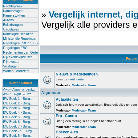
Rechtspraak
Kamervragen
»
Vergelijk internet, di
Kamerstukken
AMvBs
Vergelijk alle providers
Beleidsregels
Circulaires
Koninklijke Besluiten
Ministeriële Regelingen
Regelingen PBO/OLBB
Regelingen ZBO
Reglementen van Orde
Rijkskoninklijke Besl.
Forum
Rijkswetten
Verdragen
Wetten Overzicht
Nieuws & Mededelingen
Lees de
nettiquette
.
Wettenbundel
Moderator
Moderator Team
Awb - Algm. w. best...
Algemeen
AWR - Algm. w. inz...
BW Boek 1 - Burg...
Actualiteiten
BW Boek 2 - Burg...
Juridisch forum voor actualiteiten. Bespreek alles rondom
BW Boek 3 - Burg...
Moderator
Moderator Team
BW Boek 4 - Burg...
Pro - Contra
BW Boek 5 - Burg...
Breng een stelling in en bepleit het standpunt.
BW Boek 6 - Burg...
BW Boek 7 - Burg...
Moderator
Moderator Team
BW Boek 7a - Burg...
Boeken & zo
BW Boek 8 - Burg...
Voor aanbevelingen en besprekingen van juridische litera