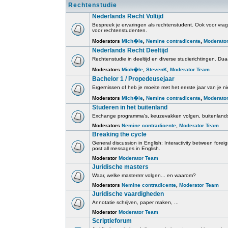
Rechtenstudie
Nederlands Recht Voltijd
Bespreek je ervaringen als rechtenstudent. Ook voor vrage
voor rechtenstudenten.
Moderators
Mich�le
,
Nemine contradicente
,
Moderato
Nederlands Recht Deeltijd
Rechtenstudie in deeltijd en diverse studierichtingen. Duaa
Moderators
Mich�le
,
StevenK
,
Moderator Team
Bachelor 1 / Propedeusejaar
Ergernissen of heb je moeite met het eerste jaar van je ni
Moderators
Mich�le
,
Nemine contradicente
,
Moderato
Studeren in het buitenland
Exchange programma's, keuzevakken volgen, buitenlands
Moderators
Nemine contradicente
,
Moderator Team
Breaking the cycle
General discussion in English: Interactivity between for
post all messages in English.
Moderator
Moderator Team
Juridische masters
Waar, welke masterrrrr volgen... en waarom?
Moderators
Nemine contradicente
,
Moderator Team
Juridische vaardigheden
Annotatie schrijven, paper maken, ...
Moderator
Moderator Team
Scriptieforum