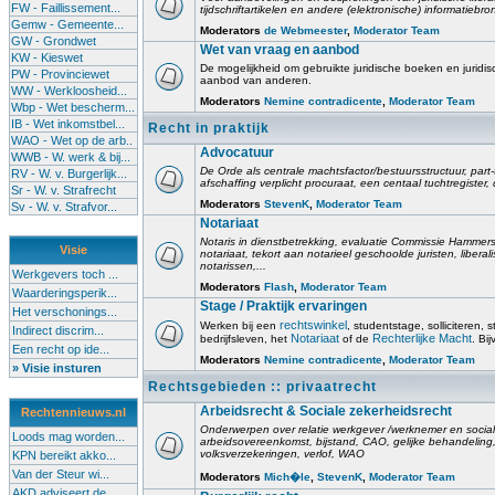
FW - Faillissement...
tijdschriftartikelen en andere (elektronische) informatiebro
Gemw - Gemeente...
Moderators
de Webmeester
,
Moderator Team
GW - Grondwet
Wet van vraag en aanbod
KW - Kieswet
De mogelijkheid om gebruikte juridische boeken en juridis
PW - Provinciewet
aanbod van anderen.
WW - Werkloosheid...
Moderators
Nemine contradicente
,
Moderator Team
Wbp - Wet bescherm...
IB - Wet inkomstbel...
Recht in praktijk
WAO - Wet op de arb..
Advocatuur
WWB - W. werk & bij...
De Orde als centrale machtsfactor/bestuursstructuur, part-
RV - W. v. Burgerlijk...
afschaffing verplicht procuraat, een centaal tuchtregister
Sr - W. v. Strafrecht
Moderators
StevenK
,
Moderator Team
Sv - W. v. Strafvor...
Notariaat
Notaris in dienstbetrekking, evaluatie Commissie Hammerst
Visie
notariaat, tekort aan notarieel geschoolde juristen, liberal
notarissen,...
Werkgevers toch ...
Moderators
Flash
,
Moderator Team
Waarderingsperik...
Stage / Praktijk ervaringen
Het verschonings...
rechtswinkel
Werken bij een
, studentstage, solliciteren, s
Indirect discrim...
Notariaat
Rechterlijke Macht
bedrijfsleven, het
of de
. Bi
Een recht op ide...
Moderators
Nemine contradicente
,
Moderator Team
» Visie insturen
Rechtsgebieden :: privaatrecht
Arbeidsrecht & Sociale zekerheidsrecht
Rechtennieuws.nl
Onderwerpen over relatie werkgever /werknemer en socia
Loods mag worden...
arbeidsovereenkomst, bijstand, CAO, gelijke behandelin
volksverzekeringen, verlof, WAO
KPN bereikt akko...
Van der Steur wi...
Moderators
Mich�le
,
StevenK
,
Moderator Team
AKD adviseert de...