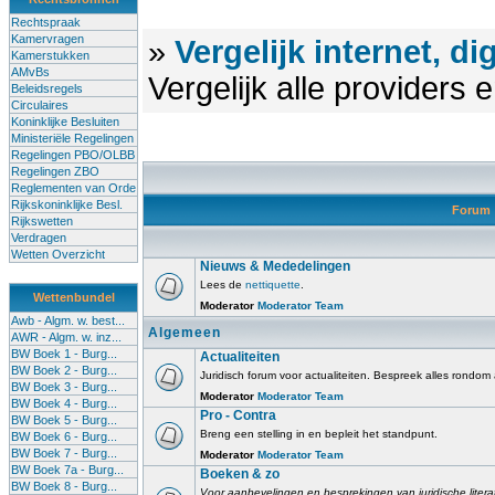
Rechtspraak
Kamervragen
»
Vergelijk internet, di
Kamerstukken
AMvBs
Vergelijk alle providers
Beleidsregels
Circulaires
Koninklijke Besluiten
Ministeriële Regelingen
Regelingen PBO/OLBB
Regelingen ZBO
Reglementen van Orde
Rijkskoninklijke Besl.
Forum
Rijkswetten
Verdragen
Wetten Overzicht
Nieuws & Mededelingen
Lees de
nettiquette
.
Wettenbundel
Moderator
Moderator Team
Awb - Algm. w. best...
Algemeen
AWR - Algm. w. inz...
BW Boek 1 - Burg...
Actualiteiten
BW Boek 2 - Burg...
Juridisch forum voor actualiteiten. Bespreek alles rondom
BW Boek 3 - Burg...
Moderator
Moderator Team
BW Boek 4 - Burg...
Pro - Contra
BW Boek 5 - Burg...
Breng een stelling in en bepleit het standpunt.
BW Boek 6 - Burg...
BW Boek 7 - Burg...
Moderator
Moderator Team
BW Boek 7a - Burg...
Boeken & zo
BW Boek 8 - Burg...
Voor aanbevelingen en besprekingen van juridische litera