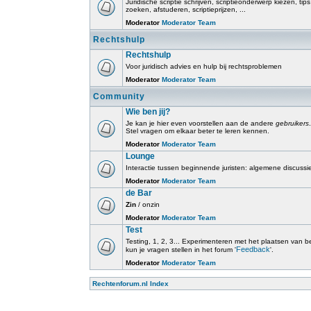
Juridische scriptie schrijven, scriptieonderwerp kiezen, tip
zoeken, afstuderen, scriptieprijzen, ...
Moderator
Moderator Team
Rechtshulp
Rechtshulp
Voor juridisch advies en hulp bij rechtsproblemen
Moderator
Moderator Team
Community
Wie ben jij?
Je kan je hier even voorstellen aan de andere
gebruikers
.
Stel vragen om elkaar beter te leren kennen.
Moderator
Moderator Team
Lounge
Interactie tussen beginnende juristen: algemene discussi
Moderator
Moderator Team
de Bar
Zin
/ onzin
Moderator
Moderator Team
Test
Testing, 1, 2, 3... Experimenteren met het plaatsen van beri
Feedback
kun je vragen stellen in het forum '
'.
Moderator
Moderator Team
Rechtenforum.nl Index