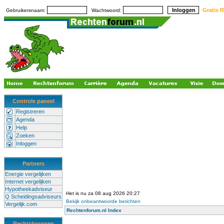
Gratis R
Gebruikersnaam:
Wachtwoord:
Controle paneel
Registreren
Agenda
Help
Zoeken
Inloggen
Partners
Energie vergelijken
Internet vergelijken
Hypotheekadviseur
Het is nu za 08 aug 2026 20:27
Q Scheidingsadviseurs
Bekijk onbeantwoorde berichten
Vergelijk.com
Rechtenforum.nl Index
Rechtsbronnen