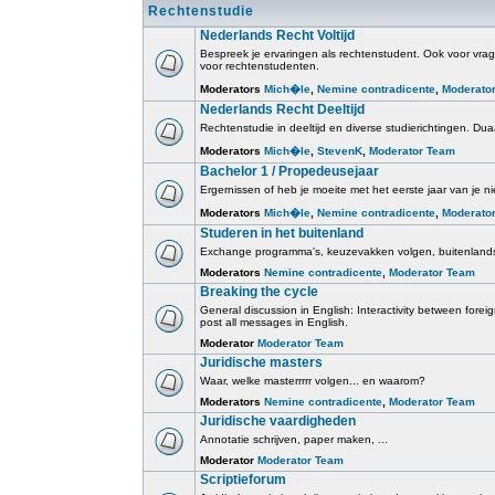
Rechtenstudie
Nederlands Recht Voltijd
Bespreek je ervaringen als rechtenstudent. Ook voor vrage
voor rechtenstudenten.
Moderators
Mich�le
,
Nemine contradicente
,
Moderato
Nederlands Recht Deeltijd
Rechtenstudie in deeltijd en diverse studierichtingen. Duaa
Moderators
Mich�le
,
StevenK
,
Moderator Team
Bachelor 1 / Propedeusejaar
Ergernissen of heb je moeite met het eerste jaar van je ni
Moderators
Mich�le
,
Nemine contradicente
,
Moderato
Studeren in het buitenland
Exchange programma's, keuzevakken volgen, buitenlands
Moderators
Nemine contradicente
,
Moderator Team
Breaking the cycle
General discussion in English: Interactivity between for
post all messages in English.
Moderator
Moderator Team
Juridische masters
Waar, welke masterrrrr volgen... en waarom?
Moderators
Nemine contradicente
,
Moderator Team
Juridische vaardigheden
Annotatie schrijven, paper maken, ...
Moderator
Moderator Team
Scriptieforum