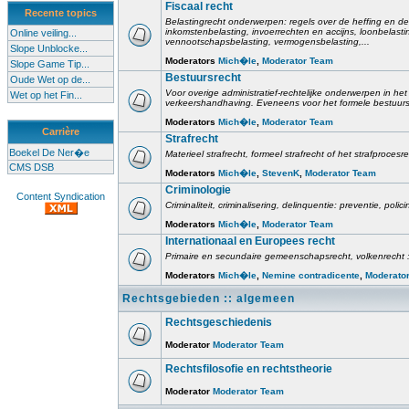
Fiscaal recht
Recente topics
Belastingrecht onderwerpen: regels over de heffing en de
inkomstenbelasting, invoerrechten en accijns, loonbelast
Online veiling...
vennootschapsbelasting, vermogensbelasting,...
Slope Unblocke...
Moderators
Mich�le
,
Moderator Team
Slope Game Tip...
Bestuursrecht
Oude Wet op de...
Voor overige administratief-rechtelijke onderwerpen in het 
Wet op het Fin...
verkeershandhaving. Eveneens voor het formele bestuursr
Moderators
Mich�le
,
Moderator Team
Carrière
Strafrecht
Boekel De Ner�e
Materieel strafrecht, formeel strafrecht of het strafprocesr
CMS DSB
Moderators
Mich�le
,
StevenK
,
Moderator Team
Criminologie
Content Syndication
Criminaliteit, criminalisering, delinquentie: preventie, poli
Moderators
Mich�le
,
Moderator Team
Internationaal en Europees recht
Primaire en secundaire gemeenschapsrecht, volkenrecht :
Moderators
Mich�le
,
Nemine contradicente
,
Moderato
Rechtsgebieden :: algemeen
Rechtsgeschiedenis
Moderator
Moderator Team
Rechtsfilosofie en rechtstheorie
Moderator
Moderator Team