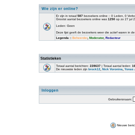
Wie zijn er online?
Er zijn in totaal
587
bezoekers online :: 0 Leden, 0 Ver
Grootst aantal bezoekers online was
1250
op zo 27 jul 
Leden: Geen
Deze lijst geeft de bezoekers weer die actief waren in de
Legenda ::
Beheerder
,
Moderator
,
Redacteur
Statistieken
Totaal aantal berichten:
228637
| Totaal aantal leden:
1
De nieuwste leden zijn
brock12
,
Nick Voronina
,
Yonas 
Inloggen
Gebruikersnaam:
Nieuwe beric