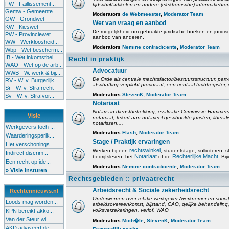
FW - Faillissement...
tijdschriftartikelen en andere (elektronische) informatiebro
Gemw - Gemeente...
Moderators
de Webmeester
,
Moderator Team
GW - Grondwet
Wet van vraag en aanbod
KW - Kieswet
De mogelijkheid om gebruikte juridische boeken en juridis
PW - Provinciewet
aanbod van anderen.
WW - Werkloosheid...
Moderators
Nemine contradicente
,
Moderator Team
Wbp - Wet bescherm...
IB - Wet inkomstbel...
Recht in praktijk
WAO - Wet op de arb..
Advocatuur
WWB - W. werk & bij...
De Orde als centrale machtsfactor/bestuursstructuur, part-
RV - W. v. Burgerlijk...
afschaffing verplicht procuraat, een centaal tuchtregister
Sr - W. v. Strafrecht
Moderators
StevenK
,
Moderator Team
Sv - W. v. Strafvor...
Notariaat
Notaris in dienstbetrekking, evaluatie Commissie Hammerst
Visie
notariaat, tekort aan notarieel geschoolde juristen, liberal
notarissen,...
Werkgevers toch ...
Moderators
Flash
,
Moderator Team
Waarderingsperik...
Stage / Praktijk ervaringen
Het verschonings...
rechtswinkel
Werken bij een
, studentstage, solliciteren, s
Indirect discrim...
Notariaat
Rechterlijke Macht
bedrijfsleven, het
of de
. Bi
Een recht op ide...
Moderators
Nemine contradicente
,
Moderator Team
» Visie insturen
Rechtsgebieden :: privaatrecht
Arbeidsrecht & Sociale zekerheidsrecht
Rechtennieuws.nl
Onderwerpen over relatie werkgever /werknemer en socia
Loods mag worden...
arbeidsovereenkomst, bijstand, CAO, gelijke behandelin
volksverzekeringen, verlof, WAO
KPN bereikt akko...
Van der Steur wi...
Moderators
Mich�le
,
StevenK
,
Moderator Team
AKD adviseert de...