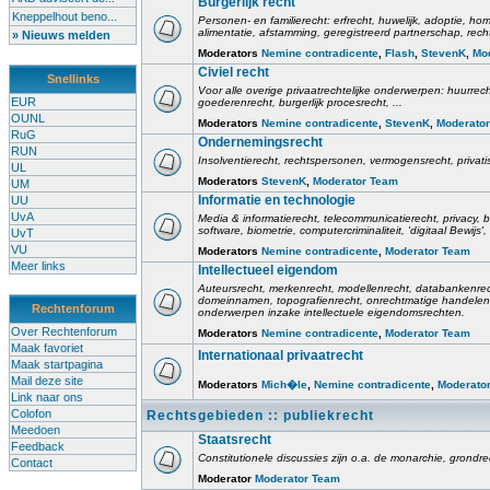
Burgerlijk recht
Kneppelhout beno...
Personen- en familierecht: erfrecht, huwelijk, adoptie, h
alimentatie, afstamming, geregistreerd partnerschap, rech
» Nieuws melden
Moderators
Nemine contradicente
,
Flash
,
StevenK
,
Mo
Civiel recht
Snellinks
Voor alle overige privaatrechtelijke onderwerpen: huurrec
EUR
goederenrecht, burgerlijk procesrecht, ...
OUNL
Moderators
Nemine contradicente
,
StevenK
,
Moderato
RuG
Ondernemingsrecht
RUN
Insolventierecht, rechtspersonen, vermogensrecht, privati
UL
Moderators
StevenK
,
Moderator Team
UM
Informatie en technologie
UU
UvA
Media & informatierecht, telecommunicatierecht, privacy
software, biometrie, computercriminaliteit, 'digitaal Bewij
UvT
VU
Moderators
Nemine contradicente
,
Moderator Team
Meer links
Intellectueel eigendom
Auteursrecht, merkenrecht, modellenrecht, databankenrec
domeinnamen, topografienrecht, onrechtmatige handelen,
Rechtenforum
onderwerpen inzake intellectuele eigendomsrechten.
Over Rechtenforum
Moderators
Nemine contradicente
,
Moderator Team
Maak favoriet
Internationaal privaatrecht
Maak startpagina
Mail deze site
Moderators
Mich�le
,
Nemine contradicente
,
Moderato
Link naar ons
Colofon
Rechtsgebieden :: publiekrecht
Meedoen
Staatsrecht
Feedback
Constitutionele discussies zijn o.a. de monarchie, grondrech
Contact
Moderator
Moderator Team